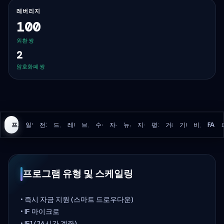
레버리지
100
외환 쌍
2
암호화폐 쌍
프로그램
일일 손실
전체 손실
드로우다운 모델
레버리지
브로커
수수료
자산
뉴스 거래
지급
평가
거래 규칙
기타 세부사항
비교
FAQ
프로그램 유형 및 스케일링
• 즉시 자금 지원 (스마트 드로우다운)
• IF 마이크로
• IF1 (24시간 계좌)