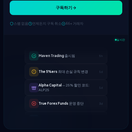
구독하기
스팸 없음
언제든지 구독 취소
46+ 거래자
FTMO
업데이트된 수익 분배 → 90%
2h
실시간
Maven Trading
출시됨
5h
The 5%ers
최대 손실 규칙 변경
1d
Alpha Capital
— 25% 할인 코드:
1d
ALP25
True Forex Funds
운영 중단
3d
FundedNext
지급 속도 이제 24시간
4d
FTMO
업데이트된 수익 분배 → 90%
2h