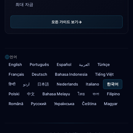
최대 자금
모든 가이드 보기
언어
English
Português
Español
العربية
Türkçe
Français
Deutsch
Bahasa Indonesia
Tiếng Việt
हिन्दी
اردو
日本語
Nederlands
Italiano
한국어
Polski
中文
Bahasa Melayu
ไทย
বাংলা
Filipino
Română
Русский
Українська
Čeština
Magyar