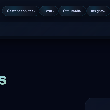
Összehasonlítás
GYIK
Útmutatók
Insights
v
v
v
v
s