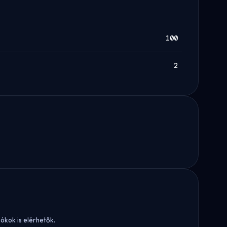
100
2
iókok is elérhetők.