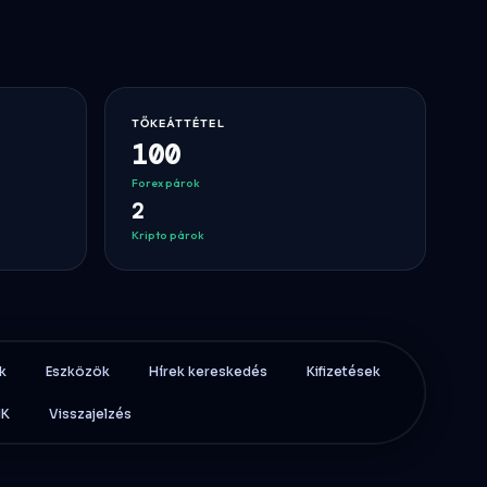
TŐKEÁTTÉTEL
100
ker
Forex párok
2
Kripto párok
k
Eszközök
Hírek kereskedés
Kifizetések
IK
Visszajelzés