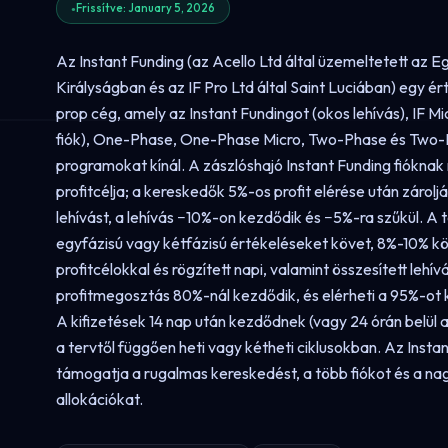
Frissítve: January 5, 2026
Az Instant Funding (az Acello Ltd által üzemeltetett az E
Királyságban és az IF Pro Ltd által Saint Luciában) egy ért
prop cég, amely az Instant Fundingot (okos lehívás), IF Mic
fiók), One-Phase, One-Phase Micro, Two-Phase és Two
programokat kínál. A zászlóshajó Instant Funding fióknak 
profitcélja; a kereskedők 5%-os profit elérése után zárolj
lehívást, a lehívás −10%-on kezdődik és −5%-ra szűkül. A
egyfázisú vagy kétfázisú értékeléseket követ, 8%-10% kö
profitcélokkal és rögzített napi, valamint összesített lehív
profitmegosztás 80%-nál kezdődik, és elérheti a 95%-ot 
A kifizetések 14 nap után kezdődnek (vagy 24 órán belül a
a tervtől függően heti vagy kétheti ciklusokban. Az Insta
támogatja a rugalmas kereskedést, a több fiókot és a nag
allokációkat.