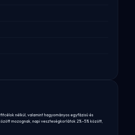
ofitcélok nélkül, valamint hagyományos egyfázisú és
% között mozognak, napi veszteségkorlátok 2%–5% között,