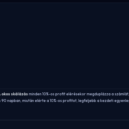
 okos skálázás
minden 10%-os profit elérésekor megduplázza a számlát, l
 90 napban, miután elérte a 10%-os profitot, legfeljebb a kezdeti egyenl