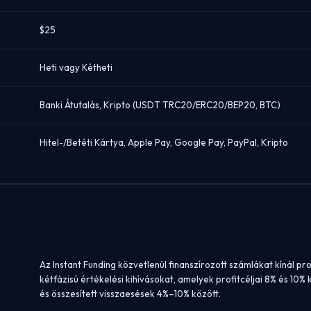
$25
Heti vagy Kétheti
Banki Átutalás, Kripto (USDT TRC20/ERC20/BEP20, BTC)
Hitel-/Betéti Kártya, Apple Pay, Google Pay, PayPal, Kripto
Az Instant Funding közvetlenül finanszírozott számlákat kínál pr
kétfázisú értékelési kihívásokat, amelyek profitcéljai 8% és 10
és összesített visszaesések 4%–10% között.