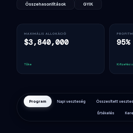
Összehasonlítások
GYIK
MAXIMÁLIS ALLOKÁCIÓ
PROFIT
$3,840,000
95%
Tőke
Kifizetési 
Program
Napi veszteség
Összesített veszte
Értékelés
Kere