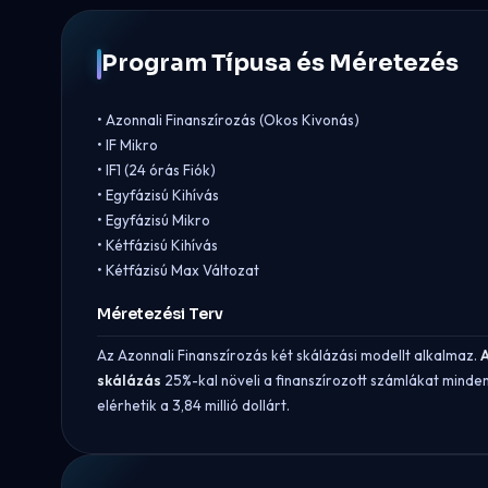
Program Típusa és Méretezés
• Azonnali Finanszírozás (Okos Kivonás)
• IF Mikro
• IF1 (24 órás Fiók)
• Egyfázisú Kihívás
• Egyfázisú Mikro
• Kétfázisú Kihívás
• Kétfázisú Max Változat
Méretezési Terv
Az Azonnali Finanszírozás két skálázási modellt alkalmaz.
A
skálázás
25%-kal növeli a finanszírozott számlákat minden
elérhetik a 3,84 millió dollárt.