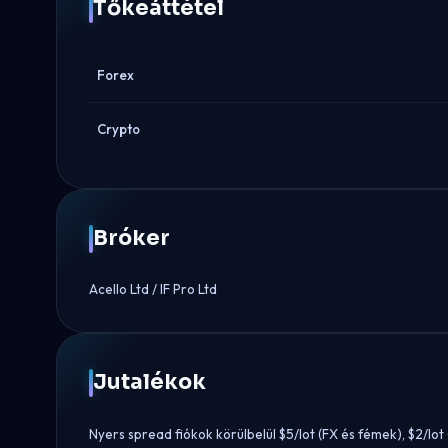
Tőkeáttétel
Forex
Crypto
Bróker
Acello Ltd / IF Pro Ltd
Jutalékok
Nyers spread fiókok körülbelül $5/lot (FX és fémek), $2/lot (