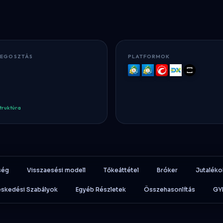
MEGOSZTÁS
PLATFORMOK
MT4
MT5
cTrader
DXtrade
TradeLoc
struktúra
ség
Visszaesési modell
Tőkeáttétel
Bróker
Jutaléko
skedési Szabályok
Egyéb Részletek
Összehasonlítás
GY