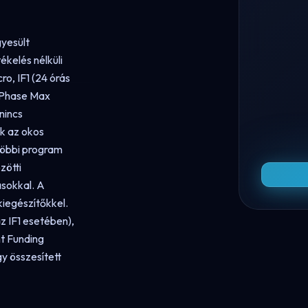
gyesült
ékelés nélküli
ro, IF1 (24 órás
-Phase Max
nincs
ák az okos
 többi program
zötti
ásokkal. A
kiegészítőkkel.
z IF1 esetében),
nt Funding
y összesített