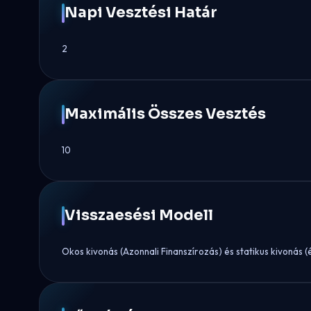
Napi Vesztési Határ
2
Maximális Összes Vesztés
10
Visszaesési Modell
Okos kivonás (Azonnali Finanszírozás) és statikus kivonás (