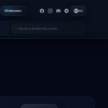
Hirdessen
HU
v