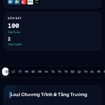
MT4
MT5
cTrader
DXtrade
TradeLocker
ĐÒN BẨY
100
Cặp Forex
2
Cặp Crypto
Chương trình
Lỗ hàng ngày
Tổng lỗ
Mô hình giảm giá
Đòn bẩy
Nhà môi giới
Hoa hồng
Tài sản
Tin tức Giao dịch
Thanh toán
Đánh giá
Quy tắc Giao dịch
Thông Tin Khá
So Sánh
FAQ
Loại Chương Trình & Tăng Trưởng