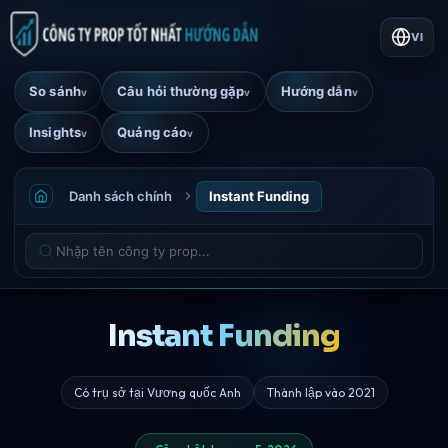
VI
So sánh
Câu hỏi thường gặp
Hướng dẫn
v
v
v
Insights
Quảng cáo
v
v
Danh sách chính
Instant Funding
Instant Funding
Có trụ sở tại Vương quốc Anh
Thành lập vào 2021