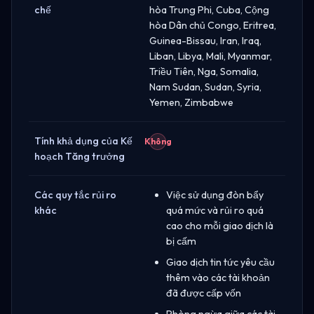
chế
hòa Trung Phi, Cuba, Cộng
hòa Dân chủ Congo, Eritrea,
Guinea-Bissau, Iran, Iraq,
Liban, Libya, Mali, Myanmar,
Triều Tiên, Nga, Somalia,
Nam Sudan, Sudan, Syria,
Yemen, Zimbabwe
Tính khả dụng của Kế
Không
hoạch Tăng trưởng
Các quy tắc rủi ro
Việc sử dụng đòn bẩy
khác
quá mức và rủi ro quá
cao cho mỗi giao dịch là
bị cấm
Giao dịch tin tức yêu cầu
thêm vào các tài khoản
đã được cấp vốn
Phòng ngừa giữa các tài