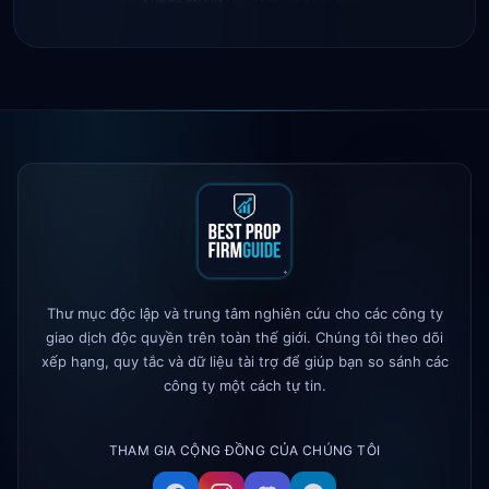
2h
90%
Maven Trading
đã ra mắt
5h
The 5%ers
đã thay đổi quy tắc giới
1d
hạn thua lỗ tối đa
Alpha Capital
— mã giảm giá 25%:
1d
ALP25
True Forex Funds
đã ngừng hoạt
3d
động
FundedNext
tốc độ thanh toán hiện
4d
tại là 24h
Thư mục độc lập và trung tâm nghiên cứu cho các công ty
giao dịch độc quyền trên toàn thế giới. Chúng tôi theo dõi
xếp hạng, quy tắc và dữ liệu tài trợ để giúp bạn so sánh các
công ty một cách tự tin.
THAM GIA CỘNG ĐỒNG CỦA CHÚNG TÔI