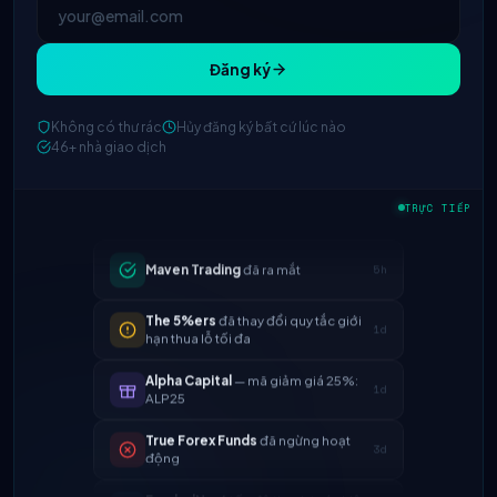
Đăng ký
Không có thư rác
Hủy đăng ký bất cứ lúc nào
FTMO
cập nhật tỷ lệ chia lợi nhuận →
2h
46+ nhà giao dịch
90%
Maven Trading
đã ra mắt
5h
TRỰC TIẾP
The 5%ers
đã thay đổi quy tắc giới
1d
hạn thua lỗ tối đa
Alpha Capital
— mã giảm giá 25%:
1d
ALP25
True Forex Funds
đã ngừng hoạt
3d
động
FundedNext
tốc độ thanh toán hiện
4d
tại là 24h
FTMO
cập nhật tỷ lệ chia lợi nhuận →