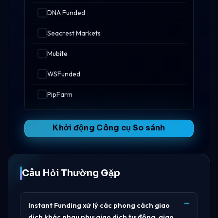
DNA Funded
Seacrest Markets
Mubite
WSFunded
PipFarm
Khởi động Công cụ So sánh
Câu Hỏi Thường Gặp
Instant Funding xử lý các phong cách giao
dịch khác nhau như giao dịch tự động, giao