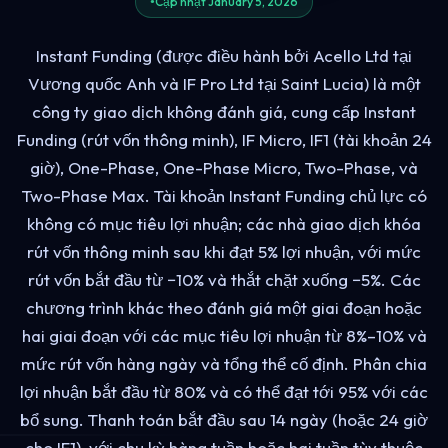
Cập nhật January 5, 2026
Instant Funding (được điều hành bởi Acello Ltd tại
Vương quốc Anh và IF Pro Ltd tại Saint Lucia) là một
công ty giao dịch không đánh giá, cung cấp Instant
Funding (rút vốn thông minh), IF Micro, IF1 (tài khoản 24
giờ), One-Phase, One-Phase Micro, Two-Phase, và
Two-Phase Max. Tài khoản Instant Funding chủ lực có
không có mục tiêu lợi nhuận; các nhà giao dịch khóa
rút vốn thông minh sau khi đạt 5% lợi nhuận, với mức
rút vốn bắt đầu từ −10% và thắt chặt xuống −5%. Các
chương trình khác theo đánh giá một giai đoạn hoặc
hai giai đoạn với các mục tiêu lợi nhuận từ 8%–10% và
mức rút vốn hàng ngày và tổng thể cố định. Phân chia
lợi nhuận bắt đầu từ 80% và có thể đạt tới 95% với các
bổ sung. Thanh toán bắt đầu sau 14 ngày (hoặc 24 giờ
cho IF1), với chu kỳ hàng tuần hoặc hai tuần tùy thuộc