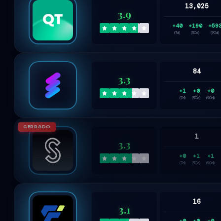
13,025
3.9
+40
+190
+59
(7d)
(30d)
(90d)
84
3.3
+1
+0
+0
(7d)
(30d)
(90d)
CERRADO
1
3.3
+0
+1
+1
(7d)
(30d)
(90d)
16
3.1