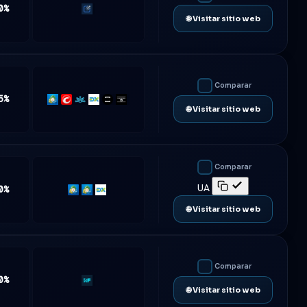
0%
Traderevolution
🌐 Visitar sitio web
Comparar
5%
MT5
cTrader
Match-
DXtrade
TradeLocker
Platform5
🌐 Visitar sitio web
Trader
Comparar
UA
0%
MT4
MT5
DXtrade
🌐 Visitar sitio web
Comparar
0%
Rf-
🌐 Visitar sitio web
Trader