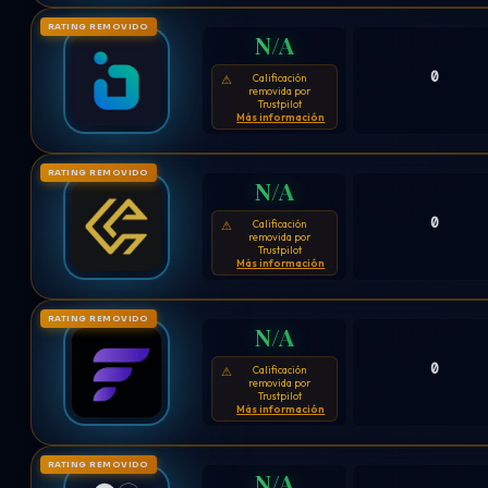
RATING REMOVIDO
N/A
0
Calificación
⚠
removida por
Trustpilot
Más información
RATING REMOVIDO
N/A
0
Calificación
⚠
removida por
Trustpilot
Más información
RATING REMOVIDO
N/A
0
Calificación
⚠
removida por
Trustpilot
Más información
RATING REMOVIDO
N/A