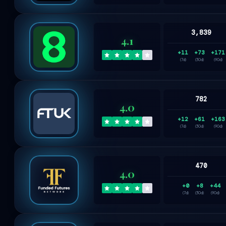
3,839
4.1
+11
+73
+171
(7d)
(30d)
(90d)
782
4.0
+12
+61
+163
(7d)
(30d)
(90d)
470
4.0
+0
+8
+44
(7d)
(30d)
(90d)