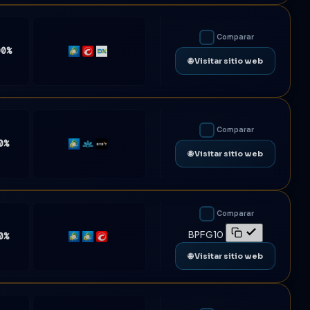
Comparar
00%
MT5
cTrader
DXtrade
🌐 Visitar sitio web
Comparar
0%
MT5
Match-
Bybit
🌐 Visitar sitio web
Trader
Comparar
BPFG10
0%
MT4
MT5
cTrader
🌐 Visitar sitio web