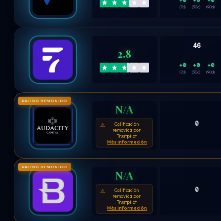
+0
+0
+0
(7d)
(30d)
(90d)
46
2.8
+0
+0
+0
(7d)
(30d)
(90d)
RATING REMOVIDO
N/A
0
Calificación
⚠
removida por
Trustpilot
Más información
RATING REMOVIDO
N/A
0
Calificación
⚠
removida por
Trustpilot
Más información