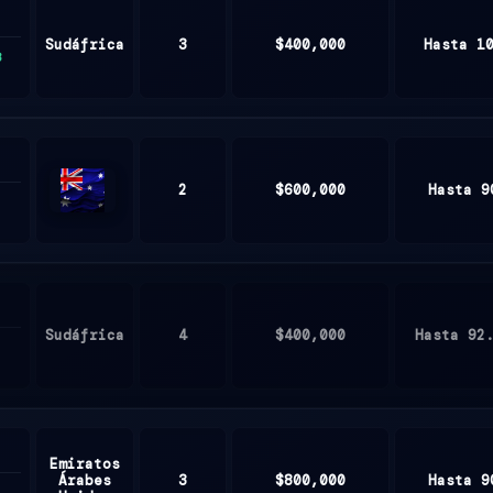
Sudáfrica
3
$400,000
Hasta 1
3
2
$600,000
Hasta 9
Australia
Sudáfrica
4
$400,000
Hasta 92
Emiratos
Árabes
3
$800,000
Hasta 9