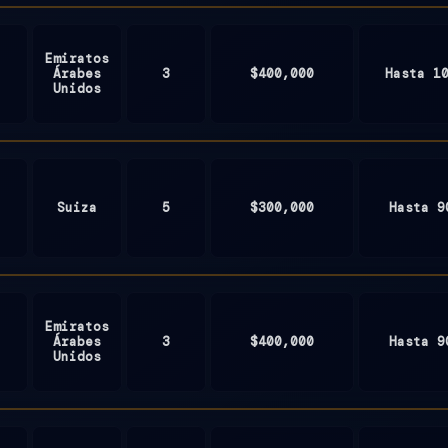
the
Grenadines
Emiratos
Árabes
3
$400,000
Hasta 1
Unidos
Suiza
5
$300,000
Hasta 9
Emiratos
Árabes
3
$400,000
Hasta 9
Unidos