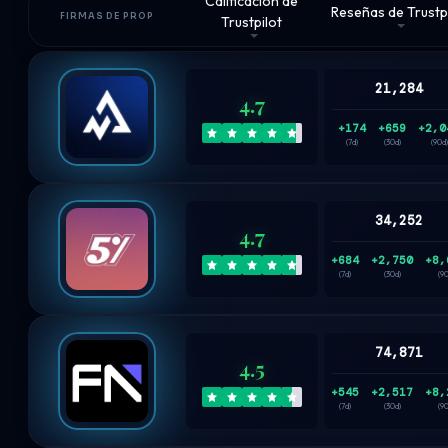
Calificación de
Reseñas de Trustp
FIRMAS DE PROP
Trustpilot
21,284
4.7
+174
+659
+2,0
(7d)
(30d)
(90d)
34,252
4.7
+684
+2,750
+8,
(7d)
(30d)
(9
74,871
4.5
+545
+2,517
+8,
(7d)
(30d)
(9