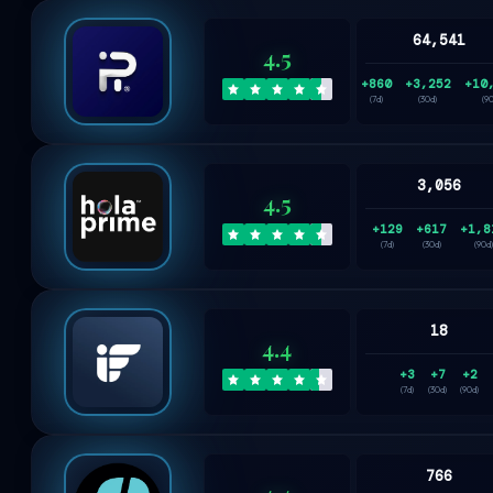
64,541
4.5
+860
+3,252
+10
(7d)
(30d)
(9
3,056
4.5
+129
+617
+1,8
(7d)
(30d)
(90d)
18
4.4
+3
+7
+2
(7d)
(30d)
(90d)
766
4.4