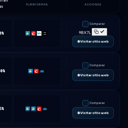
ón en
PLATAFORMAS
ACCIONES
as
Comparar
9BX7L
0%
MT5
cTrader
DXtrade
TradeLocker
🌐 Visitar sitio web
Comparar
00%
MT5
cTrader
Match-
🌐 Visitar sitio web
Trader
Comparar
5%
MT4
MT5
cTrader
Match-
🌐 Visitar sitio web
Trader