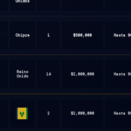
Unidos
Chipre
1
$500,000
Hasta 9
Reino
14
$2,000,000
Hasta 9
Unido
2
$2,000,000
Hasta 8
St.
Vincent
and