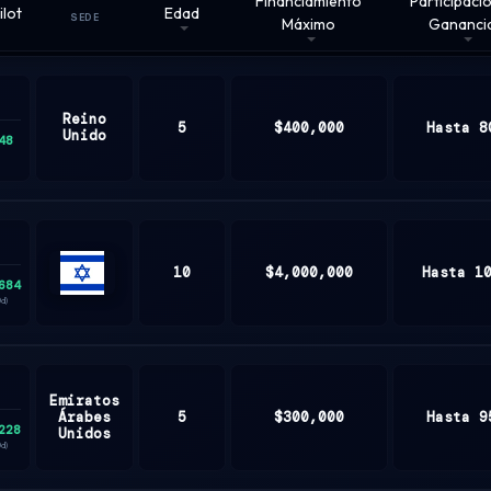
Financiamiento
Participaci
ilot
Edad
SEDE
Máximo
Gananci
Reino
5
$400,000
Hasta 8
Unido
48
10
$4,000,000
Hasta 1
684
ISRAEL
0d)
Emiratos
Árabes
5
$300,000
Hasta 9
228
Unidos
0d)