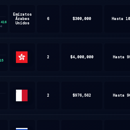
Emiratos
Árabes
6
$300,000
Hasta 1
,416
Unidos
0d)
2
$4,000,000
Hasta 9
15
Hong
Kong
2
$976,562
Hasta 9
Malta