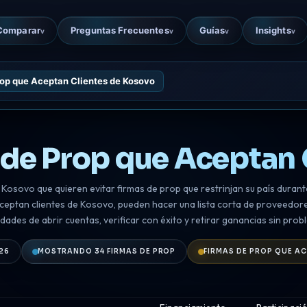
Comparar
Preguntas Frecuentes
Guías
Insights
v
v
v
v
rop que Aceptan Clientes de Kosovo
 de Prop que Aceptan
 Kosovo que quieren evitar firmas de prop que restrinjan su país durante
ceptan clientes de Kosovo, pueden hacer una lista corta de proveedo
dades de abrir cuentas, verificar con éxito y retirar ganancias sin probl
26
MOSTRANDO 34 FIRMAS DE PROP
FIRMAS DE PROP QUE A