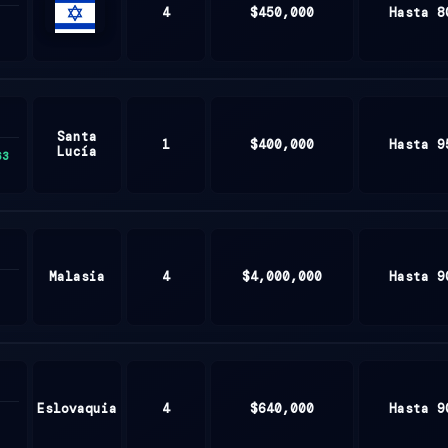
4
$450,000
Hasta 8
ISRAEL
Santa
1
$400,000
Hasta 9
Lucía
63
Malasia
4
$4,000,000
Hasta 9
Eslovaquia
4
$640,000
Hasta 9