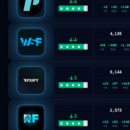
+9
+42
+140
(7d)
(30d)
(90d)
4,135
4.4
+59
+502
+1,3
(7d)
(30d)
(90d)
6,144
4.3
+24
+87
+419
(7d)
(30d)
(90d)
2,573
4.3
+24
+92
+246
(7d)
(30d)
(90d)