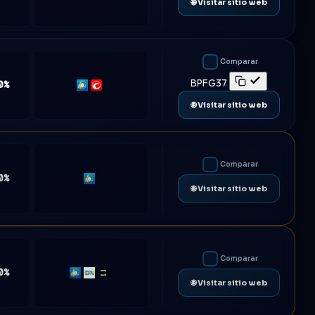
🌐 Visitar sitio web
Comparar
BPFG37
0%
MT5
cTrader
🌐 Visitar sitio web
Comparar
0%
MT5
🌐 Visitar sitio web
Comparar
0%
MT4
DXtrade
TradeLocker
🌐 Visitar sitio web