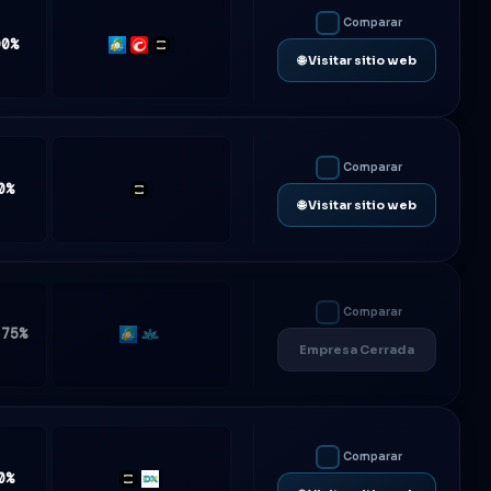
Comparar
00%
MT5
cTrader
TradeLocker
🌐 Visitar sitio web
Comparar
0%
TradeLocker
🌐 Visitar sitio web
Comparar
.75%
MT5
Match-
Empresa Cerrada
Trader
Comparar
0%
TradeLocker
DXtrade