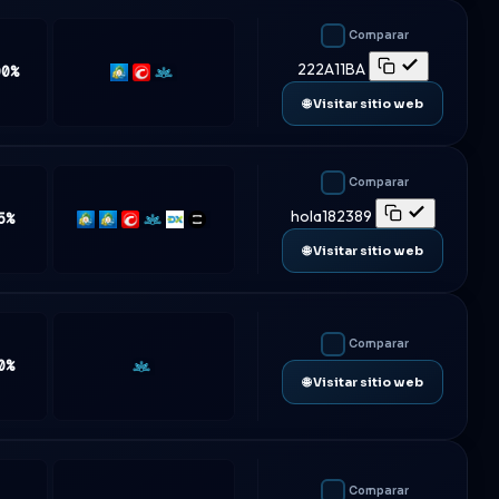
Comparar
222A11BA
00%
MT5
cTrader
Match-
Trader
🌐 Visitar sitio web
Comparar
hola182389
5%
MT4
MT5
cTrader
Match-
DXtrade
TradeLocker
Trader
🌐 Visitar sitio web
Comparar
0%
Match-
🌐 Visitar sitio web
Trader
Comparar