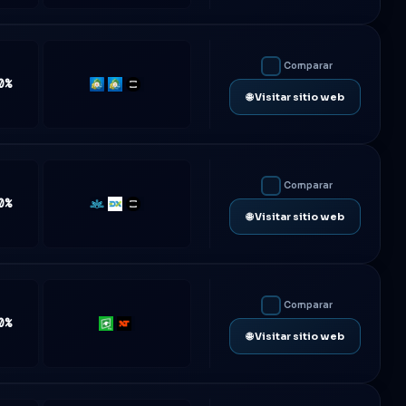
Comparar
0%
MT4
MT5
TradeLocker
🌐 Visitar sitio web
Comparar
0%
Match-
DXtrade
TradeLocker
🌐 Visitar sitio web
Trader
Comparar
0%
Rithmic
NinjaTrader
🌐 Visitar sitio web