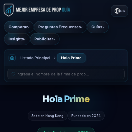
ES
Comparar
Preguntas Frecuentes
Guías
v
v
v
Insights
Publicitar
v
v
Listado Principal
Hola Prime
Hola Prime
Sede en Hong Kong
Fundada en 2024