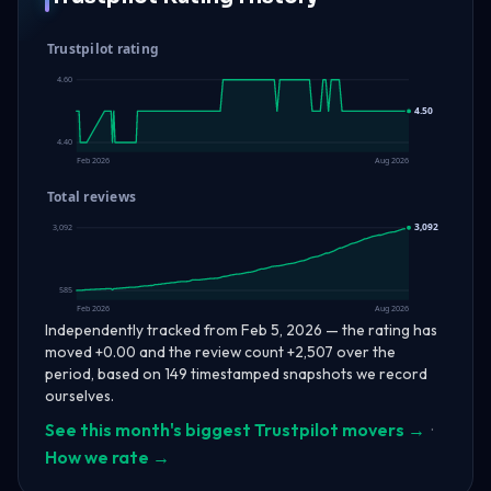
Trustpilot rating
4.60
4.50
4.40
Feb 2026
Aug 2026
Total reviews
3,092
3,092
585
Feb 2026
Aug 2026
Independently tracked from Feb 5, 2026 — the rating has
moved +0.00 and the review count +2,507 over the
period, based on 149 timestamped snapshots we record
ourselves.
See this month's biggest Trustpilot movers →
·
How we rate →