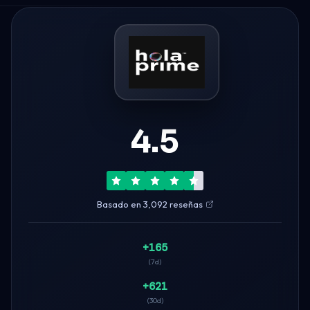
4.5
Basado en 3,092 reseñas
+165
(7d)
+621
(30d)