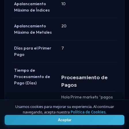
Apalancamiento
10
Máximo de Índices
Apalancamiento
20
Máximo de Metales
Días para el Primer
7
Pago
Tiempo de
Procesamiento de
Procesamiento de
Pago (Días)
Pagos
Hola Prime markets “pagos
en 1 hora.” Las solicitudes de
Usamos cookies para mejorar su experiencia. Al continuar
pago se envían a través del
navegando, acepta nuestra
Política de Cookies
.
4
flujo del cliente/tablero y
Aceptar
generalmente se procesan
rápidamente una vez