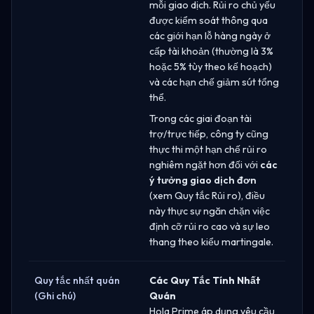
mỗi giao dịch. Rủi ro chủ yếu
được kiểm soát thông qua
các giới hạn lỗ hàng ngày ở
cấp tài khoản (thường là 3%
hoặc 5% tùy theo kế hoạch)
và các hạn chế giảm sút tổng
thể.
Trong các giai đoạn tài
trợ/trực tiếp, công ty cũng
thực thi một hạn chế rủi ro
nghiêm ngặt hơn đối với
các
ý tưởng giao dịch đơn
(xem Quy tắc Rủi ro), điều
này thực sự ngăn chặn việc
định cỡ rủi ro cao và sự leo
thang theo kiểu martingale.
Quy tắc nhất quán
Các Quy Tắc Tính Nhất
(Ghi chú)
Quán
Hola Prime áp dụng yêu cầu