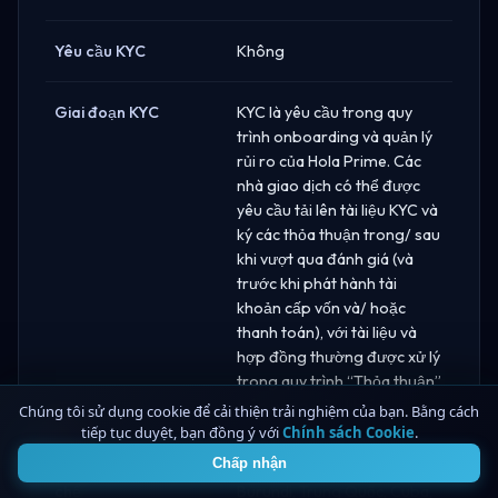
Yêu cầu KYC
Không
Giai đoạn KYC
KYC là yêu cầu trong quy
trình onboarding và quản lý
rủi ro của Hola Prime. Các
nhà giao dịch có thể được
yêu cầu tải lên tài liệu KYC và
ký các thỏa thuận trong/ sau
khi vượt qua đánh giá (và
trước khi phát hành tài
khoản cấp vốn và/ hoặc
thanh toán), với tài liệu và
hợp đồng thường được xử lý
trong quy trình “Thỏa thuận”
trên bảng điều khiển.
Chúng tôi sử dụng cookie để cải thiện trải nghiệm của bạn. Bằng cách
tiếp tục duyệt, bạn đồng ý với
Chính sách Cookie
.
4
Chấp nhận
Các quốc gia bị hạn
Afghanistan, Belarus,
chế
Burundi, Trung Quốc, Cuba,