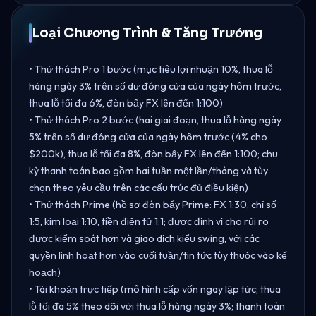
Loại Chương Trình & Tăng Trưởng
• Thử thách Pro 1 bước (mục tiêu lợi nhuận 10%, thua lỗ
hàng ngày 3% trên số dư đóng cửa của ngày hôm trước,
thua lỗ tối đa 6%, đòn bẩy FX lên đến 1:100)
• Thử thách Pro 2 bước (hai giai đoạn, thua lỗ hàng ngày
5% trên số dư đóng cửa của ngày hôm trước (4% cho
$200k), thua lỗ tối đa 8%, đòn bẩy FX lên đến 1:100; chu
kỳ thanh toán bao gồm hai tuần một lần/tháng và tùy
chọn theo yêu cầu trên các cấu trúc đủ điều kiện)
• Thử thách Prime (hồ sơ đòn bẩy Prime: FX 1:30, chỉ số
1:5, kim loại 1:10, tiền điện tử 1:1; được định vị cho rủi ro
được kiểm soát hơn và giao dịch kiểu swing, với các
quyền linh hoạt hơn vào cuối tuần/tin tức tùy thuộc vào kế
hoạch)
• Tài khoản trực tiếp (mô hình cấp vốn ngay lập tức; thua
lỗ tối đa 5% theo dõi với thua lỗ hàng ngày 3%; thanh toán