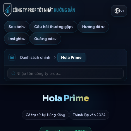
VI
So sánh
Câu hỏi thường gặp
Hướng dẫn
v
v
v
Insights
Quảng cáo
v
v
Danh sách chính
Hola Prime
Hola Prime
Có trụ sở tại Hồng Kông
Thành lập vào 2024