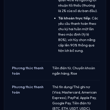
nhuận tối thiểu (thường
là 2% của số dư ban đầu).
Tài khoản trực tiếp:
Các
yêu cầu thanh toán theo
chu kỳ hai tuần một lần
theo mặc định (tỷ lệ
80%), với tùy chọn nâng
cấp lên 90% thông qua
tiện ích bổ sung.
Phương thức thanh
Tiền điện tử, Chuyển khoản
toán
ngân hàng, Rise
Phương thức thanh
Thẻ tín dụng/Thẻ ghi nợ
toán
(Visa, Mastercard, American
Express), PayPal, Apple Pay,
Google Pay, Tiền điện tử
(BTC, ETH, USDT, USDC),