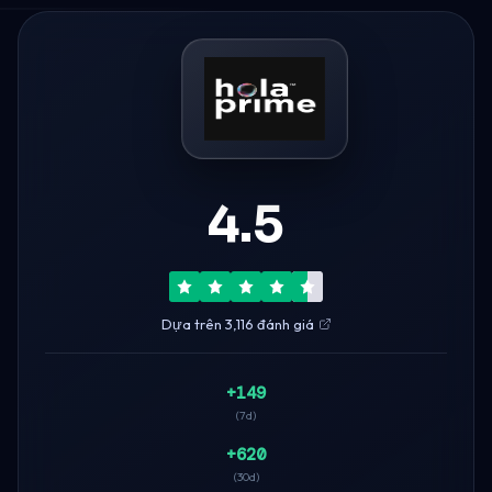
4.5
Dựa trên 3,116 đánh giá
+149
(7d)
+620
(30d)