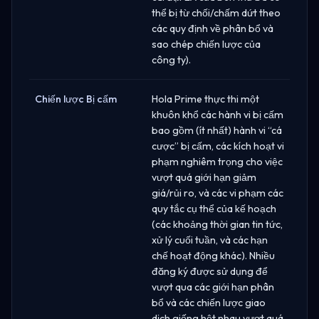
thể bị từ chối/chấm dứt theo
các quy định về phân bổ và
sao chép chiến lược của
công ty).
Chiến lược Bị cấm
Hola Prime thực thi một
khuôn khổ các hành vi bị cấm
bao gồm (ít nhất) hành vi “cá
cược” bị cấm, các kích hoạt vi
phạm nghiêm trọng cho việc
vượt quá giới hạn giảm
giá/rủi ro, và các vi phạm các
quy tắc cụ thể của kế hoạch
(các khoảng thời gian tin tức,
xử lý cuối tuần, và các hạn
chế hoạt động khác). Nhiều
đăng ký được sử dụng để
vượt qua các giới hạn phân
bổ và các chiến lược giao
dịch giống hệt nhau vượt quá