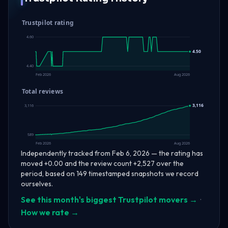
Trustpilot rating
4.60
4.50
4.40
Feb 2026
Aug 2026
Total reviews
3,116
3,116
589
Feb 2026
Aug 2026
Independently tracked from Feb 6, 2026 — the rating has
moved +0.00 and the review count +2,527 over the
period, based on 149 timestamped snapshots we record
ourselves.
See this month's biggest Trustpilot movers →
·
How we rate →