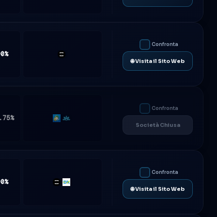
Confronta
90%
TradeLocker
🌐 Visita il Sito Web
Confronta
.75%
MT5
Match-
Società Chiusa
Trader
Confronta
90%
TradeLocker
DXtrade
🌐 Visita il Sito Web