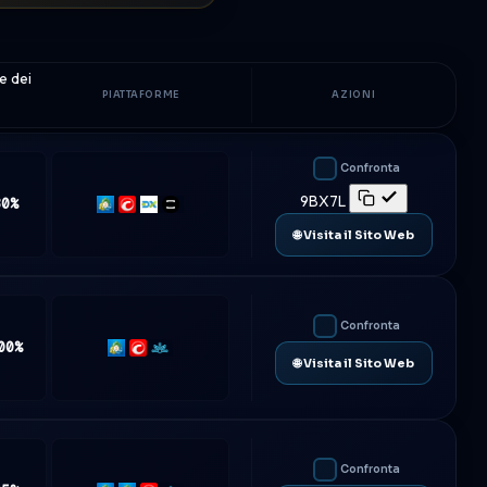
e dei
PIATTAFORME
AZIONI
Confronta
9BX7L
80%
MT5
cTrader
DXtrade
TradeLocker
🌐 Visita il Sito Web
Confronta
00%
MT5
cTrader
Match-
🌐 Visita il Sito Web
Trader
Confronta