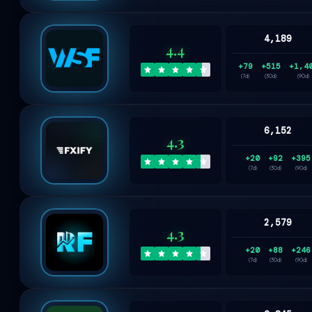
4,189
4.4
+79
+515
+1,4
(7d)
(30d)
(90d)
6,152
4.3
+20
+92
+395
(7d)
(30d)
(90d)
2,579
4.3
+20
+88
+246
(7d)
(30d)
(90d)