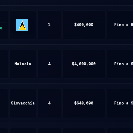
1
$400,000
Fino a 
01
Saint
Lucia
Malesia
4
$4,000,000
Fino a 
Slovacchia
4
$640,000
Fino a 