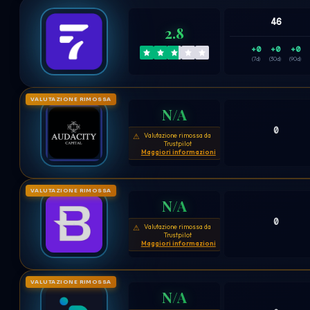
46
2.8
+0
+0
+0
(7d)
(30d)
(90d)
VALUTAZIONE RIMOSSA
N/A
0
Valutazione rimossa da
⚠
Trustpilot
Maggiori informazioni
VALUTAZIONE RIMOSSA
N/A
0
Valutazione rimossa da
⚠
Trustpilot
Maggiori informazioni
VALUTAZIONE RIMOSSA
N/A