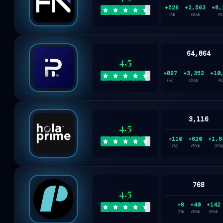
+526
+2,563
+8,
(7d)
(30d)
(9
64,864
4.5
+897
+3,352
+10
(7d)
(30d)
(9
3,116
4.5
+110
+620
+1,8
(7d)
(30d)
(90d)
768
4.5
+8
+40
+142
(7d)
(30d)
(90d)