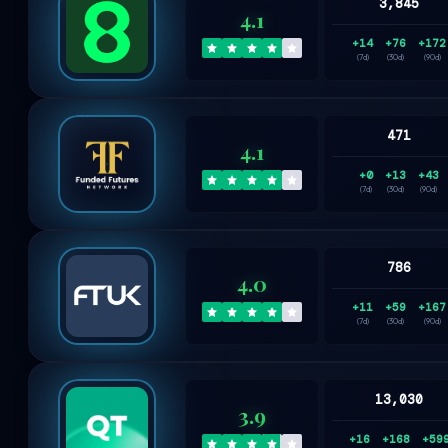
3,845
4.1
+14
+76
+172
(7d)
(30d)
(90d)
471
4.1
+0
+13
+43
(7d)
(30d)
(90d)
786
4.0
+11
+59
+167
(7d)
(30d)
(90d)
13,030
3.9
+16
+168
+59