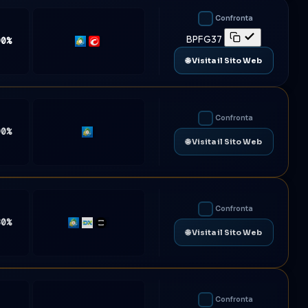
Confronta
BPFG37
90%
MT5
cTrader
🌐 Visita il Sito Web
Confronta
90%
MT5
🌐 Visita il Sito Web
Confronta
80%
MT4
DXtrade
TradeLocker
🌐 Visita il Sito Web
Confronta