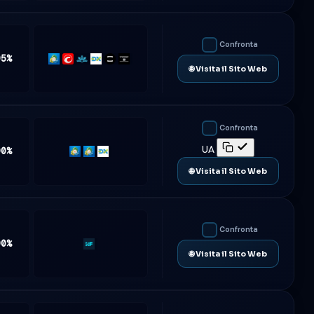
Confronta
95%
MT5
cTrader
Match-
DXtrade
TradeLocker
Platform5
🌐 Visita il Sito Web
Trader
Confronta
UA
90%
MT4
MT5
DXtrade
🌐 Visita il Sito Web
Confronta
90%
Rf-
🌐 Visita il Sito Web
Trader