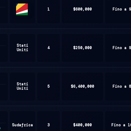
1
$600,000
Fino a 
Seychelles
Stati
4
$250,000
Fino a 
Uniti
Stati
5
$6,400,000
Fino a 
Uniti
Sudafrica
3
$400,000
Fino a 1
9