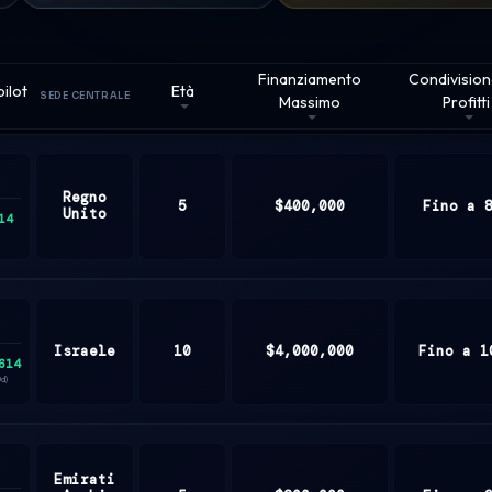
Finanziamento
Condivision
pilot
Età
SEDE CENTRALE
Massimo
Profitti
Regno
5
$400,000
Fino a 
Unito
14
Israele
10
$4,000,000
Fino a 1
614
0d)
Emirati