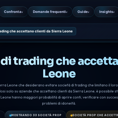
Confronta
Domande frequenti
Guide
Insights
v
v
v
v
trading che accettano clienti da Sierra Leone
 di trading che accetta
Leone
ierra Leone che desiderano evitare società di trading che limitano il lor
i solo su aziende che accettano clienti da Sierra Leone, è possibile stil
 Leone hanno maggiori probabilità di aprire conti, verificare con succes
problemi di idoneità.
6
MOSTRANDO 33 SOCIETÀ PROP
SOCIETÀ PROP CHE ACCETTA