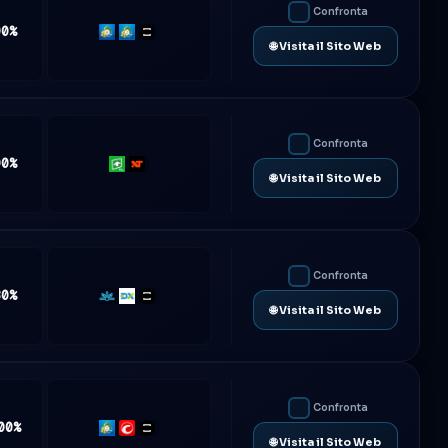
Confronta
90%
MT4
MT5
TradeLocker
🌐 Visita il Sito Web
Confronta
90%
Rithmic
NinjaTrader
🌐 Visita il Sito Web
Confronta
80%
Match-
DXtrade
TradeLocker
🌐 Visita il Sito Web
Trader
Confronta
00%
MT5
cTrader
TradeLocker
🌐 Visita il Sito Web