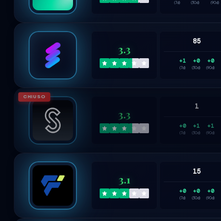
(7d)
(30d)
(90d)
85
3.3
+1
+0
+0
(7d)
(30d)
(90d)
CHIUSO
1
3.3
+0
+1
+1
(7d)
(30d)
(90d)
15
3.1
+0
+0
+0
(7d)
(30d)
(90d)