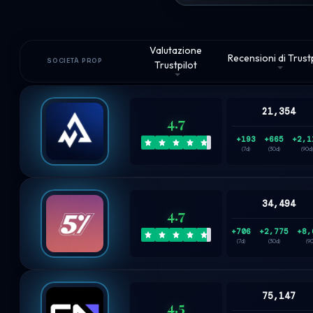
Valutazione
Recensioni di Trust
SOCIETÀ PROP
Trustpilot
21,354
4.7
+193
+665
+2,1
(7d)
(30d)
(90d)
34,494
4.7
+706
+2,775
+8,
(7d)
(30d)
(9
75,147
4.5