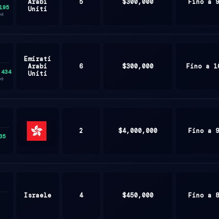
Arabi
5
$300,000
Fino a 
195
Uniti
0d)
Emirati
Arabi
6
$300,000
Fino a 1
,434
Uniti
0d)
2
$4,000,000
Fino a 
35
Hong
Kong
Israele
4
$450,000
Fino a 