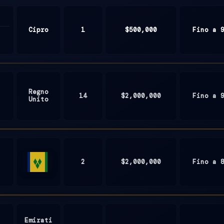
Cipro
1
$500,000
Fino a 
Regno
14
$2,000,000
Fino a 
Unito
2
$2,000,000
Fino a 
St.
Vincent
and
the
Grenadines
Emirati