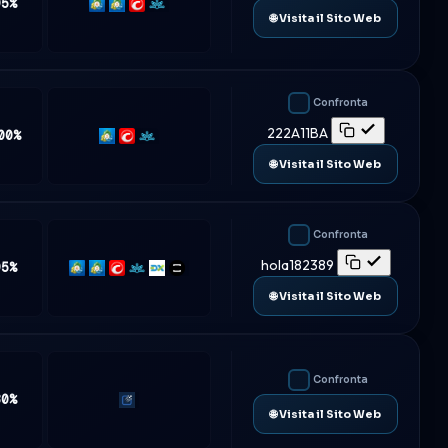
95%
MT4
MT5
cTrader
Match-
🌐 Visita il Sito Web
Trader
Confronta
222A11BA
00%
MT5
cTrader
Match-
Trader
🌐 Visita il Sito Web
Confronta
hola182389
95%
MT4
MT5
cTrader
Match-
DXtrade
TradeLocker
Trader
🌐 Visita il Sito Web
Confronta
80%
Traderevolution
🌐 Visita il Sito Web