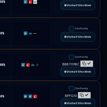
00%
MT5
cTrader
DXtrade
🌐 Visita il Sito Web
Confronta
90%
MT5
Match-
Bybit
🌐 Visita il Sito Web
Trader
Confronta
BBB709BC
00%
MT5
cTrader
Match-
TradeLocker
Trader
🌐 Visita il Sito Web
Confronta
BPFG10
90%
MT4
MT5
cTrader
🌐 Visita il Sito Web