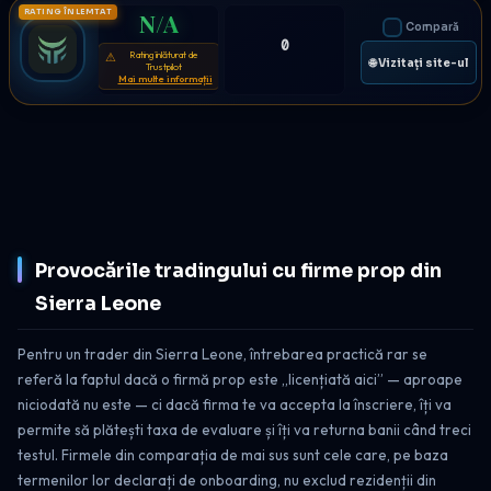
RATING ÎNLEMTAT
N/A
Compară
0
Rating înlăturat de
⚠
🌐 Vizitați site-ul
Trustpilot
Mai multe informații
Provocările tradingului cu firme prop din
Sierra Leone
Pentru un trader din Sierra Leone, întrebarea practică rar se
referă la faptul dacă o firmă prop este „licențiată aici” — aproape
niciodată nu este — ci dacă firma te va accepta la înscriere, îți va
permite să plătești taxa de evaluare și îți va returna banii când treci
testul. Firmele din comparația de mai sus sunt cele care, pe baza
termenilor lor declarați de onboarding, nu exclud rezidenții din