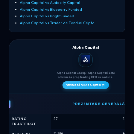
Alpha Capital vs Audacity Capital
Alpha Capital vs Blueberry Funded
Alpha Capital vs BrightFunded
Alpha Capital vs Trader de Fonduri Cripto
Alpha Capital
Alpha Capital Group (Alpha Capital) este
The 5
o firmă de prop trading CFD cu sediul în
care 
Regatul Unit (fondată în 2021) care oferă
Sta
Vizitează Alpha Capital
conturi simulate-finansate de "Analist
evalu
Calificat" prin intermediul ACG Markets și
comun
permite traderilor să aleagă între o
de do
Alpha
evaluare cu...
Capital
PREZENTARE GENERALĂ
vs
Cei
RATING
4.7
4.7
5%
TRUSTPILOT
-