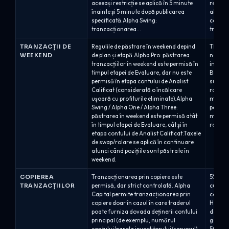
aceeași restricție se aplică în 5 minute
reguli 
înainte și 5 minute după publicarea
abuzive
specificată.Alpha Swing:
ce perm
tranzacționarea...
tranza
TRANZACȚII DE
Regulile de păstrare în weekend depind
The 5%e
WEEKEND
de plan și etapă.Alpha Pro: păstrarea
noapte 
tranzacțiilor în weekend este permisă în
instru
timpul etapei de Evaluare, dar nu este
Bootca
permisă în etapa contului de Analist
sub rez
Calificat (considerată o încălcare
ratelor
ușoară cu profiturile eliminate).Alpha
mai mar
Swing / Alpha One / Alpha Three:
peste w
păstrarea în weekend este permisă atât
monitor
în timpul etapei de Evaluare, cât și în
rollove
etapa contului de Analist Calificat.Taxele
de swap/rolare se aplică în continuare
atunci când pozițiile sunt păstrate în
weekend.
COPIEREA
Tranzacționarea prin copiere este
5% perm
TRANZACȚIILOR
permisă, dar strict controlată. Alpha
cu limi
Capital permite tranzacționarea prin
copiere
copiere doar în cazul în care traderul
High St
poate furniza dovada deținerii contului
definit
principal (de exemplu, numărul
gestio