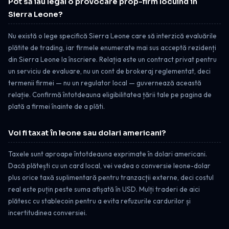
Pot să iau legal o provocare prop-firm locuind în
Sierra Leone?
Nu există o lege specifică Sierra Leone care să interzică evaluările
plătite de trading, iar firmele enumerate mai sus acceptă rezidenți
din Sierra Leone la înscriere. Relația este un contract privat pentru
un serviciu de evaluare, nu un cont de brokeraj reglementat, deci
termenii firmei — nu un regulator local — guvernează această
relație. Confirmă întotdeauna eligibilitatea țării tale pe pagina de
plată a firmei înainte de a plăti.
Voi fi taxat în leone sau dolari americani?
Taxele sunt aproape întotdeauna exprimate în dolari americani.
Dacă plătești cu un card local, vei vedea o conversie leone-dolar
plus orice taxă suplimentară pentru tranzacții externe, deci costul
real este puțin peste suma afișată în USD. Mulți traderi de aici
plătesc cu stablecoin pentru a evita refuzurile cardurilor și
incertitudinea conversiei.