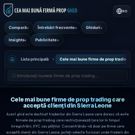
RO
Compară
Întrebări frecvente
Ghiduri
v
v
v
Insights
Publicitate
v
v
Lista principală
Cele mai bune firme de prop trading ca
Cele mai bune firme de prop trading care
acceptă clienți din Sierra Leone
Acest ghid este destinat traderilor din Sierra Leone care doresc să evite
firmele de prop trading care restricționează țara lor în timpul
înregistrării, KYC sau plăților. Concentrându-vă doar pe firme care
acceptă clienți din Sierra Leone, puteți selecta furnizori unde traderii din