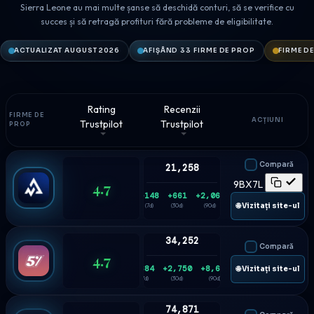
Sierra Leone au mai multe șanse să deschidă conturi, să se verifice cu
succes și să retragă profituri fără probleme de eligibilitate.
ACTUALIZAT AUGUST 2026
AFIȘÂND 33 FIRME DE PROP
FIRME D
Rating
Recenzii
FIRME DE
ACȚIUNI
Trustpilot
Trustpilot
PROP
Compară
21,258
4.7
9BX7L
+148
+661
+2,063
🌐 Vizitați site-ul
(7d)
(30d)
(90d)
34,252
Compară
4.7
+684
+2,750
+8,684
🌐 Vizitați site-ul
(7d)
(30d)
(90d)
74,871