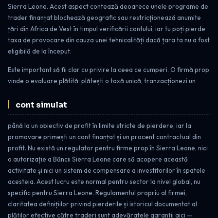
Sierra Leone. Acest aspect contează deoarece unele programe de
trader finanțat blochează geografic sau restricționează anumite
țări din Africa de Vest în timpul verificării contului, iar tu poți pierde
taxa de provocare din cauza unei tehnicalități dacă țara ta nu a fost
eligibilă de la început.
Este important să fii clar cu privire la ceea ce cumperi. O firmă prop
vinde o evaluare plătită: plătești o taxă unică, tranzacționezi un
cont simulat
până la un obiectiv de profit în limite stricte de pierdere, iar la
promovare primești un cont finanțat și un procent contractual din
profit. Nu există un regulator pentru firme prop în Sierra Leone, nici
o autorizație a Băncii Sierra Leone care să acopere această
activitate și nici un sistem de compensare a investitorilor în spatele
acesteia. Acest lucru este normal pentru sector la nivel global, nu
specific pentru Sierra Leone. Regulamentul propriu al firmei,
claritatea definițiilor privind pierderile și istoricul documentat al
plăților efective către traderi sunt adevăratele garanții aici —