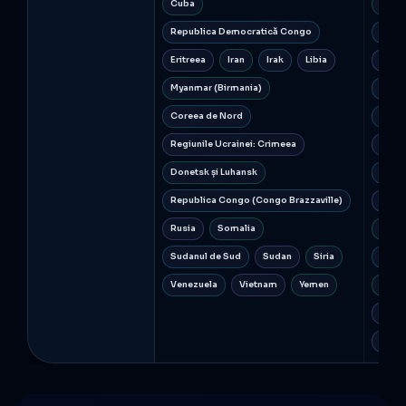
Cuba
Cuba
Republica Democratică Congo
Repu
Eritreea
Iran
Irak
Libia
Eritr
Myanmar (Birmania)
Guine
Coreea de Nord
Israel
Regiunile Ucrainei: Crimeea
Libia
Donetsk și Luhansk
Coree
Republica Congo (Congo Brazzaville)
Terito
Rusia
Somalia
Papua
Sudanul de Sud
Sudan
Siria
Repu
Venezuela
Vietnam
Yemen
Soma
Suda
Venez