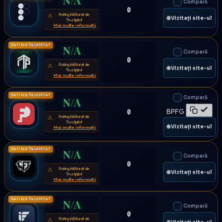
Compară
0
Rating înlăturat de
⚠
🌐 Vizitați site-ul
Trustpilot
Mai multe informații
RATING ÎNLEMTAT
N/A
Compară
0
Rating înlăturat de
⚠
🌐 Vizitați site-ul
Trustpilot
Mai multe informații
RATING ÎNLEMTAT
Compară
N/A
BPFG
0
Rating înlăturat de
⚠
Trustpilot
🌐 Vizitați site-ul
Mai multe informații
RATING ÎNLEMTAT
N/A
Compară
0
Rating înlăturat de
⚠
🌐 Vizitați site-ul
Trustpilot
Mai multe informații
RATING ÎNLEMTAT
N/A
Compară
0
Rating înlăturat de
⚠