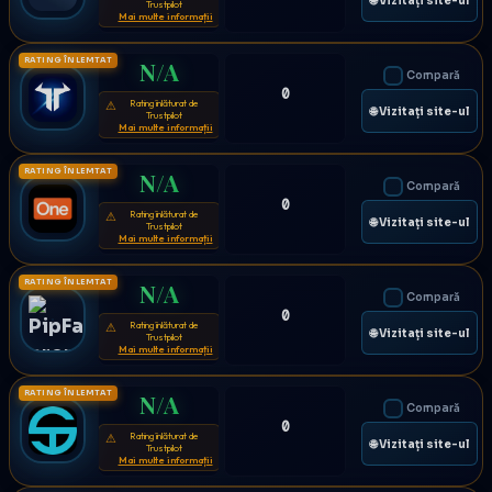
🌐 Vizitați site-ul
Trustpilot
Mai multe informații
RATING ÎNLEMTAT
N/A
Compară
0
Rating înlăturat de
⚠
🌐 Vizitați site-ul
Trustpilot
Mai multe informații
RATING ÎNLEMTAT
N/A
Compară
0
Rating înlăturat de
⚠
🌐 Vizitați site-ul
Trustpilot
Mai multe informații
RATING ÎNLEMTAT
N/A
Compară
0
Rating înlăturat de
⚠
🌐 Vizitați site-ul
Trustpilot
Mai multe informații
RATING ÎNLEMTAT
N/A
Compară
0
Rating înlăturat de
⚠
🌐 Vizitați site-ul
Trustpilot
Mai multe informații