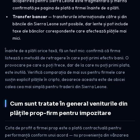
acoperirea pentru Sierra Leone este fragmentară și merită
confirmată pe pagina de plată a firmei înainte de a plăti.
Transfer bancar
— transferurile internaționale către și din
băncile din Sierra Leone sunt posibile, dar lente și pot include
taxe ale băncilor corespondente care afectează plățile mai
mici.
Înainte de a plăti orice taxă, fă un test mic: confirmă că firma
listează o metodă de retragere în care poți primi efectiv banii. O
provocare pe care o poți trece, dar de la care nu poți primi plata,
este inutilă. Verifică comparația de mai sus pentru firmele care
susțin explicit plățile în cripto, deoarece aceasta este de obicei
calea cea mai simplă pentru traderii din Sierra Leone.
Cum sunt tratate în general veniturile din
plățile prop-firm pentru impozitare
Cota de profit a firmei prop este o plată contractuală pentru
performanță conform unui acord — nu proveniența din vânzarea