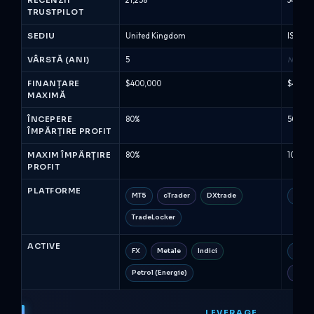
Compararea
RECENZII
21,258
34,252
TRUSTPILOT
Firmelor
de
SEDIU
United Kingdom
ISRAEL
Prop
(August
VÂRSTĂ (ANI)
5
N/A
2026)
FINANȚARE
$400,000
$4,000
MAXIMĂ
ÎNCEPERE
80%
50%
ÎMPĂRȚIRE PROFIT
MAXIM ÎMPĂRȚIRE
80%
100%
PROFIT
PLATFORME
MT5
cTrader
DXtrade
MT5
TradeLocker
ACTIVE
FX
Metale
Indici
FX
Petrol (Energie)
Cryp
LEVERAGE