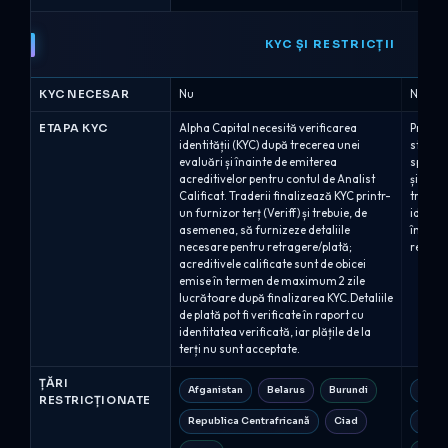
KYC ȘI RESTRICȚII
KYC NECESAR
Nu
Nu
ETAPA KYC
Alpha Capital necesită verificarea
Progra
identității (KYC) după trecerea unei
standar
evaluări și înainte de emiterea
special
acreditivelor pentru contul de Analist
și proc
Calificat. Traderii finalizează KYC printr-
trebui 
un furnizor terț (Veriff) și trebuie, de
identif
asemenea, să furnizeze detaliile
în conf
necesare pentru retragere/plată;
regleme
acreditivele calificate sunt de obicei
emise în termen de maximum 2 zile
lucrătoare după finalizarea KYC.Detaliile
de plată pot fi verificate în raport cu
identitatea verificată, iar plățile de la
terți nu sunt acceptate.
ȚĂRI
Afganistan
Belarus
Burundi
Afgan
RESTRICȚIONATE
Republica Centrafricană
Ciad
Repub