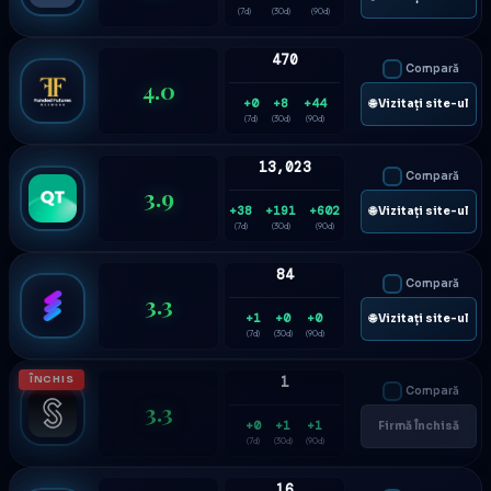
(7d)
(30d)
(90d)
470
Compară
4.0
+0
+8
+44
🌐 Vizitați site-ul
(7d)
(30d)
(90d)
13,023
Compară
3.9
+38
+191
+602
🌐 Vizitați site-ul
(7d)
(30d)
(90d)
84
Compară
3.3
+1
+0
+0
🌐 Vizitați site-ul
(7d)
(30d)
(90d)
ÎNCHIS
1
Compară
3.3
+0
+1
+1
Firmă Închisă
(7d)
(30d)
(90d)
16