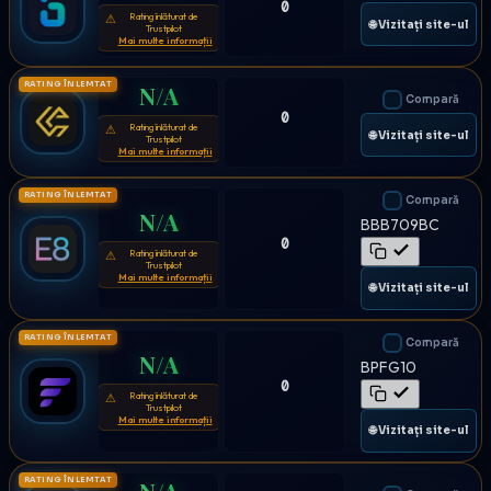
0
Rating înlăturat de
⚠
🌐 Vizitați site-ul
Trustpilot
Mai multe informații
RATING ÎNLEMTAT
N/A
Compară
0
Rating înlăturat de
⚠
🌐 Vizitați site-ul
Trustpilot
Mai multe informații
RATING ÎNLEMTAT
Compară
N/A
BBB709BC
0
Rating înlăturat de
⚠
Trustpilot
Mai multe informații
🌐 Vizitați site-ul
RATING ÎNLEMTAT
Compară
N/A
BPFG10
0
Rating înlăturat de
⚠
Trustpilot
Mai multe informații
🌐 Vizitați site-ul
RATING ÎNLEMTAT
N/A