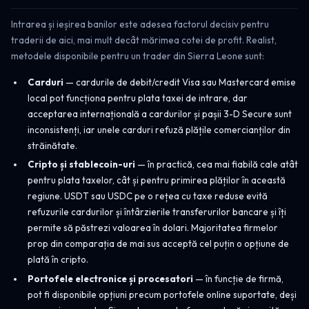
Intrarea și ieșirea banilor este adesea factorul decisiv pentru
traderii de aici, mai mult decât mărimea cotei de profit. Realist,
metodele disponibile pentru un trader din Sierra Leone sunt:
Carduri
— cardurile de debit/credit Visa sau Mastercard emise
local pot funcționa pentru plata taxei de intrare, dar
acceptarea internațională a cardurilor și pașii 3-D Secure sunt
inconsistenți, iar unele carduri refuză plățile comercianților din
străinătate.
Cripto și stablecoin-uri
— în practică, cea mai fiabilă cale atât
pentru plata taxelor, cât și pentru primirea plăților în această
regiune. USDT sau USDC pe o rețea cu taxe reduse evită
refuzurile cardurilor și întârzierile transferurilor bancare și îți
permite să păstrezi valoarea în dolari. Majoritatea firmelor
prop din comparația de mai sus acceptă cel puțin o opțiune de
plată în cripto.
Portofele electronice și procesatori
— în funcție de firmă,
pot fi disponibile opțiuni precum portofele online suportate, deși