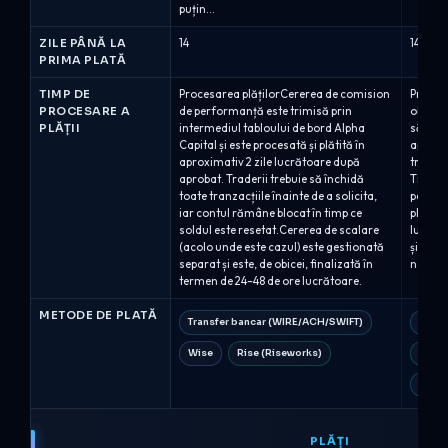
puțin...
ZILE PÂNĂ LA
14
14
PRIMA PLATĂ
TIMP DE
Procesarea plățilorCererea de comision
Procesa
PROCESARE A
de performanță este trimisă prin
obicei r
PLĂȚII
intermediul tabloului de bord Alpha
săptămâ
Capital și este procesată și plătită în
aprobat
aproximativ 2 zile lucrătoare după
transf
aprobat. Traderii trebuie să închidă
Timpul
toate tranzacțiile înainte de a solicita,
pentru 
iar contul rămâne blocat în timp ce
plăților
soldul este resetat.Cererea de scalare
lucrăto
(acolo unde este cazul) este gestionată
și de o
separat și este, de obicei, finalizată în
necesa
termen de 24–48 de ore lucrătoare.
METODE DE PLATĂ
Transfer bancar (WIRE/ACH/SWIFT)
Trans
Wise
Rise (Riseworks)
Platf
Cardu
PLĂȚI