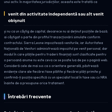
unui activ. În majoritatea jurisdicțiilor, aceasta este tratată ca
venit din activitate independentă sau alt venit
obișnuit
și nu ca un câștig de capital, deoarece nu ai deținut pozițiile de bază;
ai câștigat o parte din profitul tranzacționării simulate conform
contractului. Sierra Leone impozitează veniturile, iar Autoritatea
Națională de Venituri administrează impozitul pe venit personal, dar
modul în care plățile pentru traderii finanțați sunt clasificate pentru
o persoană anume nu este ceva ce se poate lua de pe o pagină web.
Consideră cele de mai sus ca o orientare generală, păstrează
evidențe clare ale fiecărei taxe plătite și fiecărei plăți primite și
confirmă-ți poziția specifică cu un specialist local în taxe sau cu NRA
înainte de a presupune orice tratament.
Întrebări frecvente