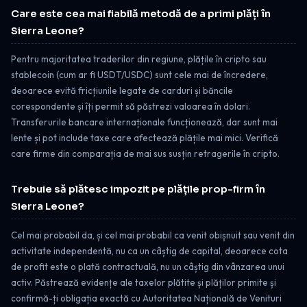
Care este cea mai fiabilă metodă de a primi plăți în
Sierra Leone?
Pentru majoritatea traderilor din regiune, plățile în cripto sau
stablecoin (cum ar fi USDT/USDC) sunt cele mai de încredere,
deoarece evită fricțiunile legate de carduri și băncile
corespondente și îți permit să păstrezi valoarea în dolari.
Transferurile bancare internaționale funcționează, dar sunt mai
lente și pot include taxe care afectează plățile mai mici. Verifică
care firme din comparația de mai sus susțin retragerile în cripto.
Trebuie să plătesc impozit pe plățile prop-firm în
Sierra Leone?
Cel mai probabil da, și cel mai probabil ca venit obișnuit sau venit din
activitate independentă, nu ca un câștig de capital, deoarece cota
de profit este o plată contractuală, nu un câștig din vânzarea unui
activ. Păstrează evidențe ale taxelor plătite și plăților primite și
confirmă-ți obligația exactă cu Autoritatea Națională de Venituri