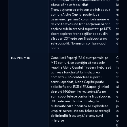
contului/parola investitorului/serverul)
500.00
atunci când este solicitat.
identic
Tranzacționarea prin copiere între două
este p
conturi Alpha Capital poate fi, de
extern 
asemenea, permisă cu ambele numere
aparțin
de cont dezvăluite.Tranzacționarea prin
tranzac
copiere este în prezent suportată pe MT5
terți n
doar; copierea tranzacțiilor pe sau din
prin co
cTrader, DXTrade sau TradeLocker nu
contur
este posibilă. Numai un cont principal
de ase
poate...
EA PERMIS
Consilierii Experți (EAs) sunt permisi pe
Consili
MT5 conturi, cu condiția să respecte
The 5%e
regulile Alpha Capital. Traderii trebuie să
termeni
activeze funcția EA la finalizarea
un stop
comenzii și să contacteze suportul
trebuie
pentru aprobat; Alpha Capital poate
semnal
solicita fișierul EX5 al EA&apos; și linkul
sisteme
de piață MQ5 pentru revizuire.EAs nu
arbitra
sunt suportate pe conturile TradeLocker,
arbitra
DXTrade sau cTrader. Strategiile
bazată
automate care încearcă să exploateze
permise
umpleri nerealiste sau folosesc execuții
care în
de tip înaltă frecvență/latency sunt
anulat,
interzise.
cadrul 
Bootca