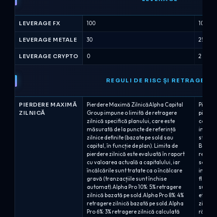
LEVERAGE FX
100
100
LEVERAGE METALE
30
25
LEVERAGE CRYPTO
0
2
REGULI DE RISC ȘI RETRAGERE
PIERDERE MAXIMĂ
Pierdere Maximă ZilnicăAlpha Capital
Pierde
ZILNICĂ
Group impune o limită de retragere
pierder
zilnică specifică planului, care este
concent
măsurată de la puncte de referință
intrada
zilnice definite (bazate pe sold sau
structu
capital, în funcție de plan). Limita de
Bootcam
pierdere zilnică este evaluată în raport
retrage
cu valoarea actuală a capitalului, iar
soldul 
încălcările sunt tratate ca o încălcare
incluzâ
gravă (tranzacțiile sunt închise
flotan
automat).Alpha Pro 10%: 5% retragere
sublin
zilnică bazată pe sold.Alpha Pro 8%: 4%
etapă,
retragere zilnică bazată pe sold.Alpha
zilnic 
Pro 6%: 3% retragere zilnică calculată
rămână 