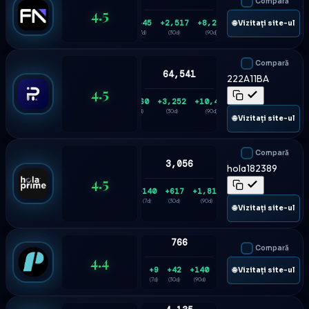
Compară
4.5
+545
+2,517
+8,228
🌐 Vizitați site-ul
(7d)
(30d)
(90d)
Compară
64,541
222A11BA
4.5
+860
+3,252
+10,416
(7d)
(30d)
(90d)
🌐 Vizitați site-ul
Compară
3,056
hola182389
4.5
+140
+617
+1,815
(7d)
(30d)
(90d)
🌐 Vizitați site-ul
766
Compară
4.4
+9
+42
+140
🌐 Vizitați site-ul
(7d)
(30d)
(90d)