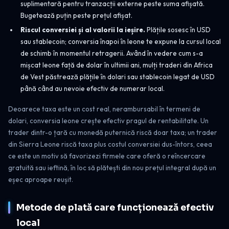
suplimentară pentru tranzacții externe peste suma afișată.
Bugetează puțin peste prețul afișat.
Riscul conversiei și al valorii la ieșire.
Plățile sosesc în USD
sau stablecoin; conversia înapoi în leone te expune la cursul local
de schimb în momentul retragerii. Având în vedere cum s-a
mișcat leone față de dolar în ultimii ani, mulți traderi din Africa
de Vest păstrează plățile în dolari sau stablecoin legat de USD
până când au nevoie efectiv de numerar local.
Deoarece taxa este un cost real, nerambursabil în termeni de
dolari, conversia leone crește efectiv pragul de rentabilitate. Un
trader dintr-o țară cu monedă puternică riscă doar taxa; un trader
din Sierra Leone riscă taxa plus costul conversiei dus-întors, ceea
ce este un motiv să favorizezi firmele care oferă o reîncercare
gratuită sau ieftină, în loc să plătești din nou prețul integral după un
eșec aproape reușit.
Metode de plată care funcționează efectiv
local