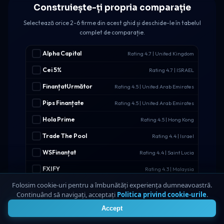
Construiește-ți propria comparație
Selectează orice 2-6 firme din acest ghid și deschide-le în tabelul
complet de comparație.
Alpha Capital
Rating 4.7 | United Kingdom
Cei 5%
Rating 4.7 | ISRAEL
FinanțatUrmător
Rating 4.5 | United Arab Emirates
Pips Finanțate
Rating 4.5 | United Arab Emirates
Hola Prime
Rating 4.5 | Hong Kong
Trade The Pool
Rating 4.4 | Israel
WSFinanțat
Rating 4.4 | Saint Lucia
FXIFY
Rating 4.3 | Malaysia
Folosim cookie-uri pentru a îmbunătăți experiența dumneavoastră.
RebelsFunding
Rating 4.3 | Slovakia
Continuând să navigați, acceptați
Politica privind cookie-urile
.
4
Provocările Eightcap
Rating 4.1 | Seychelles
Accept
FTUK
Rating 4 | United States