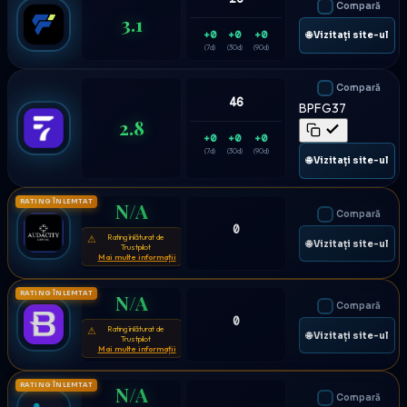
Compară
3.1
+0
+0
+0
🌐 Vizitați site-ul
(7d)
(30d)
(90d)
Compară
46
BPFG37
2.8
+0
+0
+0
(7d)
(30d)
(90d)
🌐 Vizitați site-ul
RATING ÎNLEMTAT
N/A
Compară
0
Rating înlăturat de
⚠
🌐 Vizitați site-ul
Trustpilot
Mai multe informații
RATING ÎNLEMTAT
N/A
Compară
0
Rating înlăturat de
⚠
🌐 Vizitați site-ul
Trustpilot
Mai multe informații
RATING ÎNLEMTAT
N/A
Compară