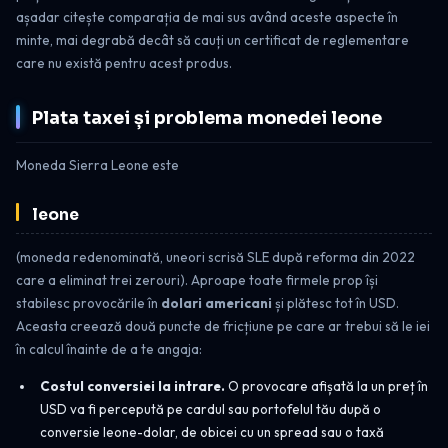
așadar citește comparația de mai sus având aceste aspecte în
minte, mai degrabă decât să cauți un certificat de reglementare
care nu există pentru acest produs.
Plata taxei și problema monedei leone
Moneda Sierra Leone este
leone
(moneda redenominată, uneori scrisă SLE după reforma din 2022
care a eliminat trei zerouri). Aproape toate firmele prop își
stabilesc provocările în
dolari americani
și plătesc tot în USD.
Aceasta creează două puncte de fricțiune pe care ar trebui să le iei
în calcul înainte de a te angaja:
Costul conversiei la intrare.
O provocare afișată la un preț în
USD va fi percepută pe cardul sau portofelul tău după o
conversie leone-dolar, de obicei cu un spread sau o taxă