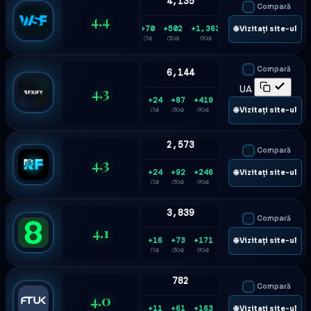
4,135
Compară
4.4
+70
+502
+1,363
🌐 Vizitați site-ul
(7d)
(30d)
(90d)
Compară
6,144
4.3
UA
+24
+87
+419
🌐 Vizitați site-ul
(7d)
(30d)
(90d)
2,573
Compară
4.3
+24
+92
+246
🌐 Vizitați site-ul
(7d)
(30d)
(90d)
3,839
Compară
4.1
+16
+73
+171
🌐 Vizitați site-ul
(7d)
(30d)
(90d)
782
Compară
4.0
+11
+61
+163
🌐 Vizitați site-ul