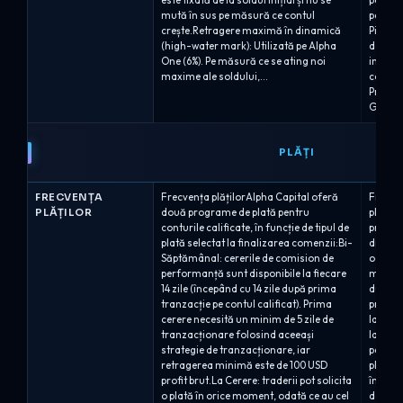
este fixată de la soldul inițial și nu se
pentru 
mută în sus pe măsură ce contul
pentru 
crește.Retragere maximă în dinamică
Pierde
(high-water mark): Utilizată pe Alpha
definit
One (6%). Pe măsură ce se ating noi
inițial 
maxime ale soldului,...
cât și 
Progra
Growth 
PLĂȚI
FRECVENȚA
Frecvența plățilorAlpha Capital oferă
Frecven
PLĂȚILOR
două programe de plată pentru
plată r
conturile calificate, în funcție de tipul de
program
plată selectat la finalizarea comenzii:Bi-
disponi
Săptămânal: cererile de comision de
odată 
performanță sunt disponibile la fiecare
minimă
14 zile (începând cu 14 zile după prima
după ap
tranzacție pe contul calificat). Prima
profitu
cerere necesită un minim de 5 zile de
la apro
tranzacționare folosind aceeași
la High
strategie de tranzacționare, iar
pe măsu
retragerea minimă este de 100 USD
planul 
profit brut.La Cerere: traderii pot solicita
în cont
o plată în orice moment, odată ce au cel
de retr