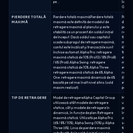
pe...
limite 
Growth:
PIERDERE TOTALĂ
Pierdere totală maximăPierdere totală
Pierde
MAXIMĂ
maximă este definită de modelul de
define
retragere maximă al planului și este
program
stabilită ca un procent din soldul inițial
retrage
de început. Dacă soldul sau capitalul
finanț
scade sub pragul de retragere maximă,
maximă 
contul este încălcat și tranzacțiile sunt
4% pie
închise automat.Alpha Pro: retragere
finanța
maximă statică de 10% (Pro10) / 8% (Pro8)
etapei.
/ 6% (Pro6).Alpha Swing: retragere
maximă
maximă statică de 10%.Alpha Three:
evaluar
retragere maximă statică de 6%.Alpha
retrage
One: retragere maximă dinamică de 6%
6% pie
bazată pe cel mai înalt nivel atins (sold
etapelo
maxim realizat).
poziții
TIP DE RETRAGERE
Model de retragereAlpha Capital Group
Modelu
utilizează atât modele de retragere
utilize
statice, cât și modele de retragere în
procent
dinamică, în funcție de plan:Retragere
în retr
maximă statică: Utilizată pe Alpha Pro
o pierd
(6% / 8% / 10%), Alpha Swing (10%) și Alpha
soldul 
Three (6%). Linia de pierdere maximă
finanța