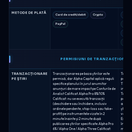
METODE DE PLATĂ
Card de credit/debit
Crypto
Apple
PayPal
Card 
Crip
PayPa
PERMISIUNI DE TRANZACȚIONAR
TRANZACȚIONARE
Tranzacționarea pe baza știrilor este
Tranzac
PE ȘTIRI
permisă, dar Alpha Capital aplică reguli
permis
specifice planului în jurul anumitor
The 5%e
anunțuri de mare impact pe Conturile de
import
Analist Calificat.Alpha Pro 8%/10%
Tranzac
Calificat: nu se execută tranzacții
permisă
(deschidere sau închidere, inclusiv
aștepta
ordinele pendente, stop-loss sau take-
știrilo
profit) pe instrumentele vizate în 2
vârfuri
minute înainte și 2 minute după
Execut
publicarea știrilor specificate.Alpha Pro
înainte
6% / Alpha One / Alpha Three Calificat:
mare i