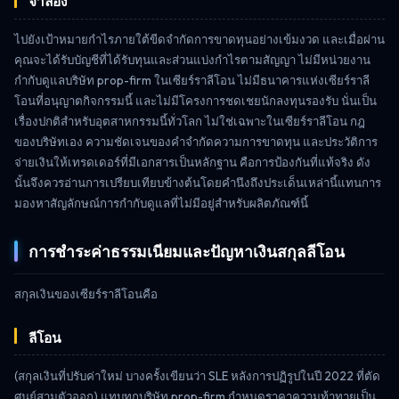
จำลอง
ไปยังเป้าหมายกำไรภายใต้ขีดจำกัดการขาดทุนอย่างเข้มงวด และเมื่อผ่าน
คุณจะได้รับบัญชีที่ได้รับทุนและส่วนแบ่งกำไรตามสัญญา ไม่มีหน่วยงาน
กำกับดูแลบริษัท prop-firm ในเซียร์ราลีโอน ไม่มีธนาคารแห่งเซียร์ราลี
โอนที่อนุญาตกิจกรรมนี้ และไม่มีโครงการชดเชยนักลงทุนรองรับ นั่นเป็น
เรื่องปกติสำหรับอุตสาหกรรมนี้ทั่วโลก ไม่ใช่เฉพาะในเซียร์ราลีโอน กฎ
ของบริษัทเอง ความชัดเจนของคำจำกัดความการขาดทุน และประวัติการ
จ่ายเงินให้เทรดเดอร์ที่มีเอกสารเป็นหลักฐาน คือการป้องกันที่แท้จริง ดัง
นั้นจึงควรอ่านการเปรียบเทียบข้างต้นโดยคำนึงถึงประเด็นเหล่านี้แทนการ
มองหาสัญลักษณ์การกำกับดูแลที่ไม่มีอยู่สำหรับผลิตภัณฑ์นี้
การชำระค่าธรรมเนียมและปัญหาเงินสกุลลีโอน
สกุลเงินของเซียร์ราลีโอนคือ
ลีโอน
(สกุลเงินที่ปรับค่าใหม่ บางครั้งเขียนว่า SLE หลังการปฏิรูปในปี 2022 ที่ตัด
ศูนย์สามตัวออก) แทบทุกบริษัท prop-firm กำหนดราคาความท้าทายเป็น