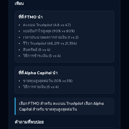
เทียบ
ที่ที่ FTMO นำ
คะแนน Trustpilot (4.8 vs 4.7)
แบ่งปันกำไรสูงสุด (90% vs 80%)
เวลาประมวลผลการจ่ายเงิน (1 vs 2)
รีวิว Trustpilot (48,219 vs 21,354)
สินทรัพย์ (5 vs 4)
วิธีการชำระเงิน (5 vs 4)
ที่ที่ Alpha Capital นำ
ขาดทุนสูงสุดต่อวัน (10% vs 5%)
วิธีการจ่ายเงิน (5 vs 4)
เลือก FTMO สำหรับ คะแนน Trustpilot เลือก Alpha
Capital สำหรับ ขาดทุนสูงสุดต่อวัน
คำถามที่พบบ่อย