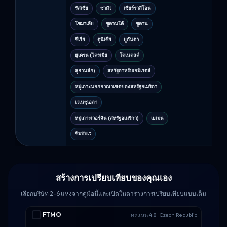
รัสเซีย
ซามัว
เซียร์ราลีโอน
โซมาเลีย
ซูดานใต้
ซูดาน
ซีเรีย
ตูนิเซีย
ยูกันดา
ยูเครน (ไครเมีย
โดเนตสค์
ลูฮานส์ก)
สหรัฐอาหรับเอมิเรตส์
หมู่เกาะนอกอาณาเขตของสหรัฐอเมริกา
เวเนซุเอลา
หมู่เกาะเวอร์จิน (สหรัฐอเมริกา)
เยเมน
ซิมบับเว
สร้างการเปรียบเทียบของคุณเอง
เลือกบริษัท 2-6 แห่งจากคู่มือนี้และเปิดในตารางการเปรียบเทียบแบบเต็ม
FTMO
คะแนน 4.8 | Czech Republic