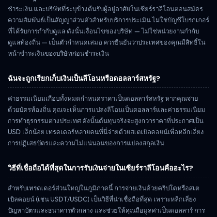
ชำระเงิน และบริษัทที่ระบุข้างต้นรับผู้อยู่อาศัยในเซียร์ราลีโอนตอนสมัคร
ความสัมพันธ์เป็นสัญญาส่วนตัวสำหรับบริการประเมิน ไม่ใช่บัญชีโบรกเกอร์
ที่ได้รับการกำกับดูแล ดังนั้นเงื่อนไขของบริษัท — ไม่ใช่หน่วยงานกำกับ
ดูแลท้องถิ่น — เป็นตัวกำหนดเสมอ ควรยืนยันว่าประเทศของคุณมีสิทธิ์ใน
หน้าชำระเงินของบริษัทก่อนชำระเงิน
ฉันจะถูกเรียกเก็บเงินเป็นลีโอนหรือดอลลาร์สหรัฐ?
ค่าธรรมเนียมเกือบทั้งหมดกำหนดราคาเป็นดอลลาร์สหรัฐ หากคุณจ่าย
ด้วยบัตรท้องถิ่น คุณจะเห็นการแปลงลีโอนเป็นดอลลาร์และค่าธรรมเนียม
การทำธุรกรรมต่างประเทศ ดังนั้นต้นทุนจริงจะสูงกว่าราคาที่ประกาศเป็น
USD เล็กน้อย เทรดเดอร์หลายคนที่นี่จ่ายด้วยสเตเบิลคอยน์เพื่อหลีกเลี่ยง
การปฏิเสธบัตรและความไม่แน่นอนของการแปลงสกุลเงิน
วิธีที่เชื่อถือได้ที่สุดในการรับเงินจ่ายในเซียร์ราลีโอนคืออะไร?
สำหรับเทรดเดอร์ส่วนใหญ่ในภูมิภาคนี้ การจ่ายเงินด้วยคริปโตหรือสเต
เบิลคอยน์ (เช่น USDT/USDC) เป็นวิธีที่น่าเชื่อถือที่สุด เพราะหลีกเลี่ยง
ปัญหาบัตรและธนาคารตัวกลาง และช่วยให้คุณถือมูลค่าเป็นดอลลาร์ การ