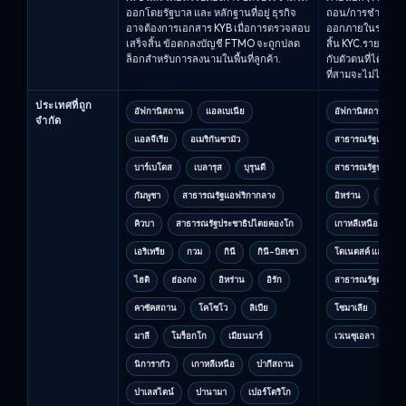
ออกโดยรัฐบาล และ หลักฐานที่อยู่ ธุรกิจ
ถอน/การชำระเงินที่
อาจต้องการเอกสาร KYB เมื่อการตรวจสอบ
ออกภายในระยะเวลา
เสร็จสิ้น ข้อตกลงบัญชี FTMO จะถูกปลด
สิ้น KYC.รายละเ
ล็อกสำหรับการลงนามในพื้นที่ลูกค้า.
กับตัวตนที่ได้รั
ที่สามจะไม่ได้รับ
ประเทศที่ถูก
อัฟกานิสถาน
แอลเบเนีย
อัฟกานิสถาน
จำกัด
แอลจีเรีย
อเมริกันซามัว
สาธารณรัฐแอฟริก
บาร์เบโดส
เบลารุส
บุรุนดี
สาธารณรัฐประชาธ
กัมพูชา
สาธารณรัฐแอฟริกากลาง
อิหร่าน
อิรัก
คิวบา
สาธารณรัฐประชาธิปไตยคองโก
เกาหลีเหนือ
ภ
เอริเทรีย
กวม
กินี
กินี-บิสเซา
โดเนตสค์ และลูฮา
ไฮติ
ฮ่องกง
อิหร่าน
อิรัก
สาธารณรัฐคองโก (
คาซัคสถาน
โคโซโว
ลิเบีย
โซมาเลีย
ซูดา
มาลี
โมร็อกโก
เมียนมาร์
เวเนซุเอลา
เว
นิการากัว
เกาหลีเหนือ
ปากีสถาน
ปาเลสไตน์
ปานามา
เปอร์โตริโก