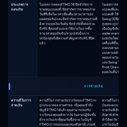
ประเภทการ
โมเดลการลดลงFTMO ใช้ ขีดจำกัดการ
โมเดลการลดลงกลุ
ถอนเงิน
ขาดทุนแบบคงที่: ขีดจำกัดการขาดทุนราย
แบบคงที่และแบบตา
วันที่รีเซ็ตในเวลาเที่ยงคืน (ตามเวลาของ
แบบคงที่: ใช้ใน Al
แพลตฟอร์ม) และขีดจำกัดการขาดทุนรวมที่
Swing (10%) และ A
อิงจากยอดเงินเริ่มต้น ขีดจำกัดทั้งสองรวม
สูงสุดจะถูกกำหนดจ
ถึง P/L ที่ลอยตัวและค่าใช้จ่ายในการซื้อ
เมื่อบัญชีเติบโตข
ขาย (ค่าคอมมิชชั่น/สวอป) ดังนั้นการ
water mark): ใช้ใ
ปกป้องทุนจึงมีความสำคัญเท่ากับ P/L ที่ปิด
ยอดเงินใหม่ที่สูง
แล้ว.
เคลื่อนที่ขึ้น; เมื
ลงแบบตามหลัง (เช
แบบตามหลังจะถูก
ลดลงรายวันยังแต
และ Swing ใช้ขีด
Pro6, One และ 
ยอดเงินสิ้นวันหรือท
การจ่ายเงิน
ความถี่ในการ
ความถี่ในการจ่ายเงินรางวัลของ FTMO จะ
ความถี่ในการจ่าย
จ่ายเงิน
ถูกประมวลผล ตามคำขอ. เมื่อคุณเข้าถึง
เงินสองแบบสำหรับ
บัญชี FTMO ได้แล้ว คุณสามารถขอรับ
จ่ายเงินที่เลือกใ
รางวัลของคุณหลังจาก 14 วันตามปฏิทินขั้น
สัปดาห์:คำขอค่า
ต่ำจากวันแรกที่คุณเริ่มซื้อขาย ในบัญชี
ทำได้ทุก 14 วัน (เร
FTMO (การขอแบบทุกสองสัปดาห์).เกณฑ์
แรกในบัญชีที่มีค