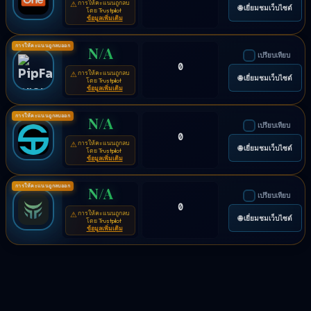
การให้คะแนนถูกลบ
⚠
🌐 เยี่ยมชมเว็บไซต์
โดย Trustpilot
ข้อมูลเพิ่มเติม
การให้คะแนนถูกลบออก
N/A
เปรียบเทียบ
0
การให้คะแนนถูกลบ
⚠
🌐 เยี่ยมชมเว็บไซต์
โดย Trustpilot
ข้อมูลเพิ่มเติม
การให้คะแนนถูกลบออก
N/A
เปรียบเทียบ
0
การให้คะแนนถูกลบ
⚠
🌐 เยี่ยมชมเว็บไซต์
โดย Trustpilot
ข้อมูลเพิ่มเติม
การให้คะแนนถูกลบออก
N/A
เปรียบเทียบ
0
การให้คะแนนถูกลบ
⚠
🌐 เยี่ยมชมเว็บไซต์
โดย Trustpilot
ข้อมูลเพิ่มเติม