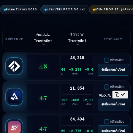
อัปเดต สิงหาคม 2026
แสดงบริษัท PROP 36 แห่ง
บริษัท PROP ที่รับลูกค้าจาก
คะแนน
รีวิวจาก
บริษัท PROP
การดำเนินการ
Trustpilot
Trustpilot
48,219
เปรียบเทียบ
4.8
+909
+3,239
+5,688
🌐 เยี่ยมชมเว็บไซต์
(7d)
(30d)
(90d)
เปรียบเทียบ
21,354
4.7
9BX7L
+193
+665
+2,114
🌐 เยี่ยมชมเว็บไซต์
(7d)
(30d)
(90d)
34,494
เปรียบเทียบ
4.7
+706
+2,775
+8,614
🌐 เยี่ยมชมเว็บไซต์