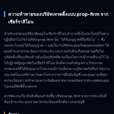
ความท้าทายของบริษัทเทรดดิ้งแบบ prop-firm จาก
เซียร์ราลีโอน
สำหรับเทรดเดอร์ที่อาศัยอยู่ในเซียร์ราลีโอน คำถามที่เป็นประโยชน์ในทาง
ปฏิบัติมักไม่ใช่ว่าบริษัท prop-firm นั้น “ได้รับอนุญาตที่นี่หรือไม่” — ซึ่ง
แทบจะไม่เคยได้รับอนุญาต — แต่เป็นว่าบริษัทจะยอมรับคุณตอนสมัคร ให้
คุณชำระค่าธรรมเนียมการประเมิน และจ่ายเงินคืนเมื่อคุณผ่านหรือไม่
บริษัทที่เปรียบเทียบข้างต้นเป็นบริษัทที่ตามเงื่อนไขการเข้าร่วมที่ระบุไว้ ไม่
ได้ปฏิเสธผู้อยู่อาศัยในเซียร์ราลีโอน นั่นมีความสำคัญเพราะโปรแกรม
เทรดเดอร์ที่ได้รับทุนบางโปรแกรมมีการบล็อกทางภูมิศาสตร์หรือจำกัดบาง
ประเทศในแอฟริกาตะวันตกในระหว่างการยืนยันบัญชี และคุณอาจเสียค่า
ธรรมเนียมความท้าทายเพราะข้อผิดพลาดทางเทคนิคหากประเทศของคุณ
ไม่เคยมีสิทธิ์ตั้งแต่แรก
ควรชัดเจนเกี่ยวกับสิ่งที่คุณกำลังซื้อ บริษัท prop-firm ขายการประเมินที่
ต้องชำระเงิน: คุณจ่ายค่าธรรมเนียมครั้งเดียว เทรดบัญชี