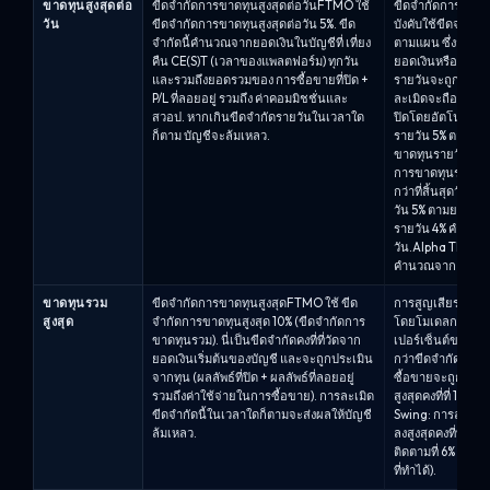
ขาดทุนสูงสุดต่อ
ขีดจำกัดการขาดทุนสูงสุดต่อวันFTMO ใช้
ขีดจำกัดการขาดทุน
วัน
ขีดจำกัดการขาดทุนสูงสุดต่อวัน 5%. ขีด
บังคับใช้ขีดจำกั
จำกัดนี้คำนวณจากยอดเงินในบัญชีที่ เที่ยง
ตามแผน ซึ่งวัดจากจ
คืน CE(S)T (เวลาของแพลตฟอร์ม) ทุกวัน
ยอดเงินหรือทุน ขึ
และรวมถึงยอดรวมของ การซื้อขายที่ปิด +
รายวันจะถูกประเมิ
P/L ที่ลอยอยู่ รวมถึง ค่าคอมมิชชั่นและ
ละเมิดจะถือเป็นกา
สวอป. หากเกินขีดจำกัดรายวันในเวลาใด
ปิดโดยอัตโนมัติ)
ก็ตาม บัญชีจะล้มเหลว.
รายวัน 5% ตามยอด
ขาดทุนรายวัน 4% 
การขาดทุนรายวัน 
กว่าที่สิ้นสุดวัน
วัน 5% ตามยอดเงิ
รายวัน 4% คำนวณจาก
วัน.Alpha Three:
คำนวณจากยอดเงินหรื
ขาดทุนรวม
ขีดจำกัดการขาดทุนสูงสุดFTMO ใช้ ขีด
การสูญเสียรวมสูง
สูงสุด
จำกัดการขาดทุนสูงสุด 10% (ขีดจำกัดการ
โดยโมเดลการลดลง
ขาดทุนรวม). นี่เป็นขีดจำกัดคงที่ที่วัดจาก
เปอร์เซ็นต์ของยอด
ยอดเงินเริ่มต้นของบัญชี และจะถูกประเมิน
กว่าขีดจำกัดการล
จากทุน (ผลลัพธ์ที่ปิด + ผลลัพธ์ที่ลอยอยู่
ซื้อขายจะถูกปิดโ
รวมถึงค่าใช้จ่ายในการซื้อขาย). การละเมิด
สูงสุดคงที่ที่ 10% 
ขีดจำกัดนี้ในเวลาใดก็ตามจะส่งผลให้บัญชี
Swing: การลดลงสูง
ล้มเหลว.
ลงสูงสุดคงที่ที่ 
ติดตามที่ 6% อิงจา
ที่ทำได้).