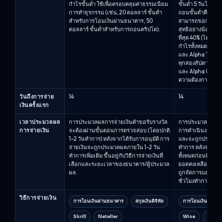
กำไรขั้นต่ำ ใช้เพื่อครอบคลุมค่าธรรมเนียม
ขั้นต่ำ 5 วันโดยใ
การทำธุรกรรม (เช่น, 20 ดอลลาร์ ขั้นต่ำ
ถอนขั้นต่ำคือกำไร
สำหรับการโอนเงินผ่านธนาคาร, 50
สามารถขอการจ่ายเ
ดอลลาร์ ขั้นต่ำสำหรับการถอนคริปโต).
สุทธิอย่างน้อย 2%
ที่สุด 40% (ไม่มีวั
กำไรทั้งหมด).ควา
และ Alpha Three 
ทุกสองสัปดาห์หร
และ Alpha One มี
ความต้องการ.
วันถึงการจ่าย
14
14
เงินครั้งแรก
เวลาประมวลผล
การประมวลผลการจ่ายเงินคำขอรับรางวัล
การประมวลผลการ
การจ่ายเงิน
จะต้องผ่านขั้นตอนการตรวจสอบ (โดยปกติ
การดำเนินงานจะถู
1–2 วันทำการ) หลังจากได้รับการอนุมัติ การ
และจะถูกประมวล
จ่ายเงินจะถูกประมวลผลภายใน 1–2 วัน
ทำการ หลังจากได้รั
ทำการเพิ่มเติม ขึ้นอยู่กับวิธีการจ่ายเงินที่
ทั้งหมดก่อนที่จะ
เลือกและระยะเวลาของธนาคาร/ผู้ประมวล
ยอดคงเหลือถูกรีเซ
ผล.
ถูกจัดการแยกต่าง
ชั่วโมงทำการ.
วิธีการจ่ายเงิน
การโอนเงินผ่านธนาคาร
สกุลเงินดิจิทัล
การโอนเงินผ่าน
Skrill
Neteller
Wise
Rise 