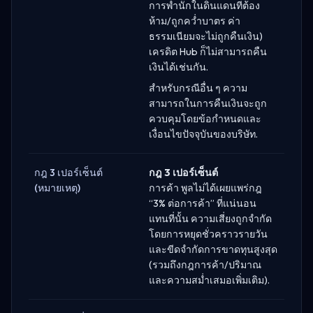
การพำนักในดินแดนที่ต้อง
ห้าม/ถูกคว่ำบาตร ค่า
ธรรมเนียมจะไม่ถูกคืนเงิน)
เครดิต Hub ก็ไม่สามารถคืน
เงินได้เช่นกัน.
สำหรับกรณีอื่น ๆ ความ
สามารถในการคืนเงินจะถูก
ควบคุมโดยข้อกำหนดและ
เงื่อนไขปัจจุบันของบริษัท.
กฎ 3 เปอร์เซ็นต์
กฎ 3 เปอร์เซ็นต์
(หมายเหตุ)
การค้า พูลไม่ได้เผยแพร่กฎ
“3% ต่อการค้า” ที่แน่นอน
แทนที่นั้น ความเสี่ยงถูกจำกัด
โดยการหยุดชั่วคราวรายวัน
และขีดจำกัดการขาดทุนสูงสุด
(รวมถึงกฎการค้า/ปริมาณ
และความสม่ำเสมอเพิ่มเติม).