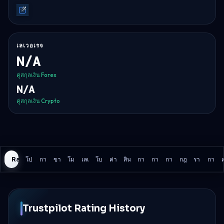
Traderevolution
เลเวอเรจ
N/A
คู่สกุลเงิน Forex
N/A
คู่สกุลเงิน Crypto
Rating History
โปรแกรม
การขาดทุนรายวัน
ขาดทุนรวม
โมเดลการลดลง
เลเวอเรจ
โบรกเกอร์
ค่าคอมมิชชั่น
สินทรัพย์
การเทรดข่าว
การจ่ายเงิน
การประเมิน
กฎการเทรด
รายละเอียดอ
การเป
Trustpilot Rating History