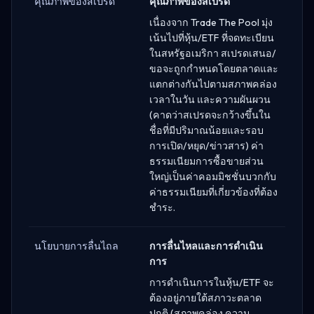
คุณภาพของสเปรด
คุณภาพของสเปรด
เนื่องจาก Trade The Pool มุ่ง
เน้นไปที่หุ้น/ETF ที่จดทะเบียน
ในสหรัฐอเมริกา สเปรดเสนอ/
ขอจะถูกกำหนดโดยตลาดและ
แตกต่างกันไปตามสภาพคล่อง
เวลาในวัน และความผันผวน
(คาดว่าสเปรดจะกว้างขึ้นใน
ชื่อที่มีปริมาณน้อยและรอบ
การเปิด/หยุด/ข่าวสาร) ค่า
ธรรมเนียมการซื้อขายส่วน
ใหญ่เป็นค่าคอมมิชชั่นบวกกับ
ค่าธรรมเนียมที่เกี่ยวข้องที่ต้อง
ชำระ.
นโยบายการลื่นไถล
การลื่นไหลและการดำเนิน
การ
การดำเนินการในหุ้น/ETF จะ
ต้องอยู่ภายใต้สภาวะตลาด
ปกติ (สภาพคล่อง ความ