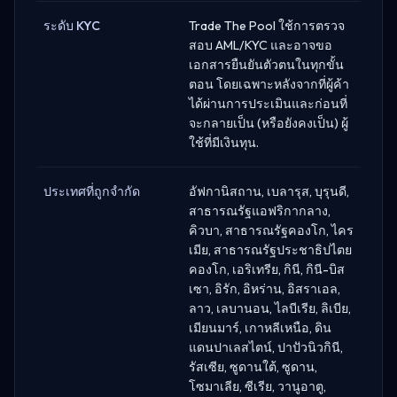
ระดับ KYC
Trade The Pool ใช้การตรวจ
สอบ AML/KYC และอาจขอ
เอกสารยืนยันตัวตนในทุกขั้น
ตอน โดยเฉพาะหลังจากที่ผู้ค้า
ได้ผ่านการประเมินและก่อนที่
จะกลายเป็น (หรือยังคงเป็น) ผู้
ใช้ที่มีเงินทุน.
ประเทศที่ถูกจำกัด
อัฟกานิสถาน, เบลารุส, บุรุนดี,
สาธารณรัฐแอฟริกากลาง,
คิวบา, สาธารณรัฐคองโก, ไคร
เมีย, สาธารณรัฐประชาธิปไตย
คองโก, เอริเทรีย, กินี, กินี-บิส
เซา, อิรัก, อิหร่าน, อิสราเอล,
ลาว, เลบานอน, ไลบีเรีย, ลิเบีย,
เมียนมาร์, เกาหลีเหนือ, ดิน
แดนปาเลสไตน์, ปาปัวนิวกินี,
รัสเซีย, ซูดานใต้, ซูดาน,
โซมาเลีย, ซีเรีย, วานูอาตู,