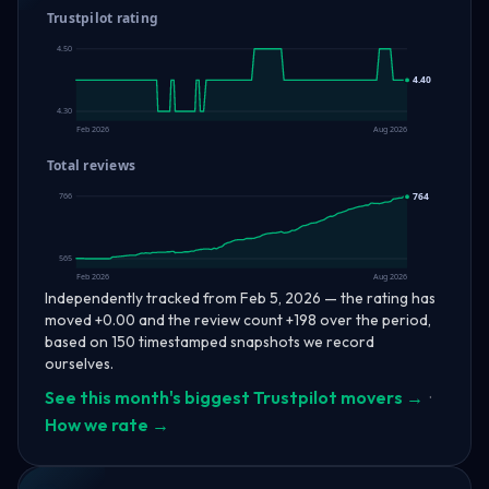
Trustpilot rating
4.50
4.40
4.30
Feb 2026
Aug 2026
Total reviews
766
764
565
Feb 2026
Aug 2026
Independently tracked from Feb 5, 2026 — the rating has
moved +0.00 and the review count +198 over the period,
based on 150 timestamped snapshots we record
ourselves.
See this month's biggest Trustpilot movers →
·
How we rate →