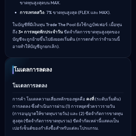
ขาดทุนสูงสุดบน MAX.
การเทรดสวิง:
7% ขาดทุนสูงสุด (FLEX และ MAX).
ในบัญชีที่มีเงินทุน Trade The Pool ยังใช้กฎบัฟเฟอร์: เมื่อทุน
ถึง
3× การหยุดพักประจำวัน
ขีดจำกัดการขาดทุนสูงสุดของ
บัญชีจะถูกย้ายขึ้นไปยังยอดเริ่มต้น (การตกต่ำกว่าจำนวนนี้
อาจทำให้บัญชีถูกยกเลิก).
โมเดลการลดลง
โมเดลการลดลง
การค้า โมเดลความเสี่ยงหลักของพูลคือ
คงที่
(ระดับเริ่มต้น)
การลดลง ซึ่งดำเนินการผ่าน (1) การหยุดชั่วคราวรายวัน
(การอนุญาตให้ขาดทุนรายวัน) และ (2) ขีดจำกัดการขาดทุน
สูงสุด (ขีดจำกัดการขาดทุนรวม) ขีดจำกัดเหล่านี้แสดงเป็น
เปอร์เซ็นต์ของกำลังซื้อสำหรับแต่ละโปรแกรม.