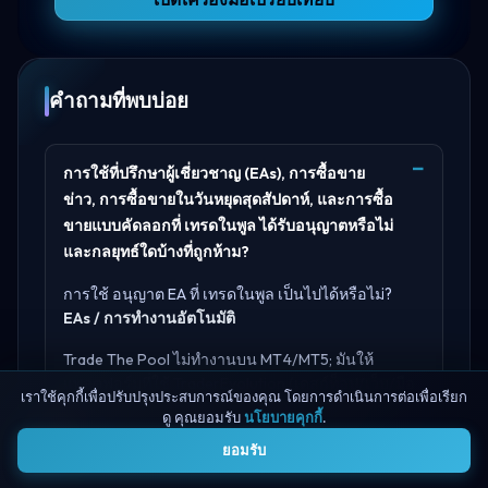
เปิดเครื่องมือเปรียบเทียบ
คำถามที่พบบ่อย
การใช้ที่ปรึกษาผู้เชี่ยวชาญ (EAs), การซื้อขาย
ข่าว, การซื้อขายในวันหยุดสุดสัปดาห์, และการซื้อ
ขายแบบคัดลอกที่ เทรดในพูล ได้รับอนุญาตหรือไม่
และกลยุทธ์ใดบ้างที่ถูกห้าม?
การใช้ อนุญาต EA ที่ เทรดในพูล เป็นไปได้หรือไม่?
EAs / การทำงานอัตโนมัติ
Trade The Pool ไม่ทำงานบน MT4/MT5; มันให้
แพลตฟอร์มที่ใช้ TraderEvolution (เดสก์ท็อป/เว็บ/มือ
เราใช้คุกกี้เพื่อปรับปรุงประสบการณ์ของคุณ โดยการดำเนินการต่อเพื่อเรียก
ถือ) การทำงานอัตโนมัติจะถูกจัดการผ่านเครื่องมือใน
ดู คุณยอมรับ
นโยบายคุกกี้
.
4
แพลตฟอร์มและการรวม/บูสเตอร์ที่เลือกใช้ (เช่น
ยอมรับ
SignalStack) แทนที่จะเป็น EAs ของ MetaTrader.