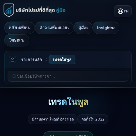
TH
เปรียบเทียบ
คำถามที่พบบ่อย
คู่มือ
Insights
v
v
v
v
โฆษณา
v
รายการหลัก
เทรดในพูล
เทรดในพูล
มีสำนักงานใหญ่ที่ อิสราเอล
ก่อตั้งใน 2022