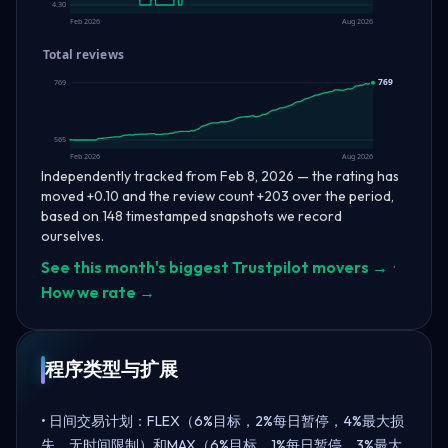
4.30
Feb 2026
Aug 2026
Total reviews
769
769
565
Feb 2026
Aug 2026
Independently tracked from Feb 8, 2026 — the rating has
moved +0.10 and the review count +203 over the period,
based on 148 timestamped snapshots we record
ourselves.
See this month's biggest Trustpilot movers →
·
How we rate →
程序类型与扩展
• 日间交易计划：FLEX（6%目标，2%每日暂停，4%最大损
失，无时间限制）和MAX（6%目标，1%每日暂停，3%最大