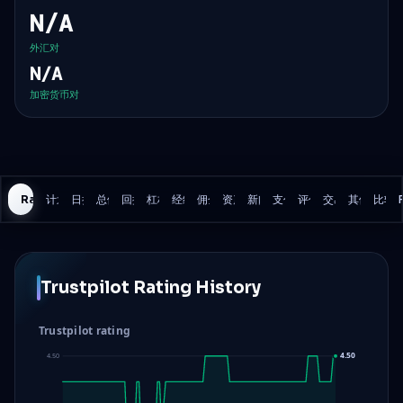
N/A
外汇对
N/A
加密货币对
Rating History
计划
日损失
总体损失
回撤模型
杠杆
经纪商
佣金
资产
新闻交易
支付
评估
交易规则
其他细节
比较
Trustpilot Rating History
Trustpilot rating
4.50
4.50