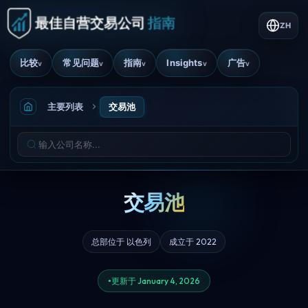
ZH
比较
常见问题
指南
Insights
广告
v
v
v
v
v
主要列表
交易池
交易池
总部位于 以色列
成立于 2022
更新于 January 4, 2026