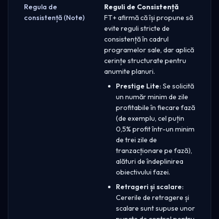
Regula de
Reguli de Consistență
consistență (Note)
FT+ afirmă că își propune să
evite reguli stricte de
consistență în cadrul
programelor sale, dar aplică
cerințe structurate pentru
anumite planuri.
Prestige Lite:
Se solicită
un număr minim de zile
profitabile în fiecare fază
(de exemplu, cel puțin
0,5% profit într-un minim
de trei zile de
tranzacționare pe fază),
alături de îndeplinirea
obiectivului fazei.
Retrageri și scalare:
Cererile de retragere și
scalare sunt supuse unor
puncte de control pentru