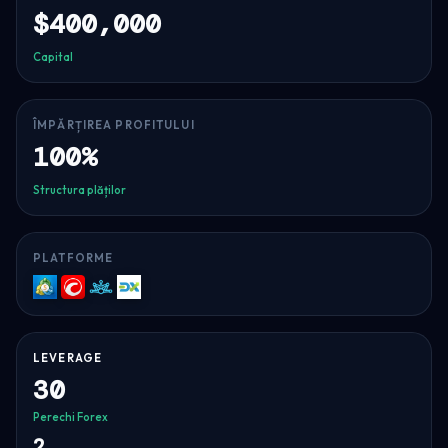
$400,000
Capital
ÎMPĂRȚIREA PROFITULUI
100%
Structura plăților
PLATFORME
MT5
cTrader
Match-
DXtrade
Trader
LEVERAGE
30
Perechi Forex
2