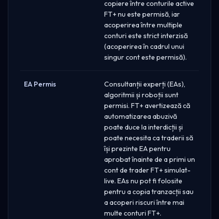
copiere între conturile active
FT+ nu este permisă, iar
acoperirea între multiple
conturi este strict interzisă
(acoperirea în cadrul unui
singur cont este permisă).
EA Permis
Consultanții experți (EAs),
algoritmii și roboții sunt
permisi. FT+ avertizează că
automatizarea abuzivă
poate duce la interdicții și
poate necesita ca traderii să
își prezinte EA pentru
aprobat înainte de a primi un
cont de trader FT+ simulat-
live. EAs nu pot fi folosite
pentru a copia tranzacții sau
a acoperi riscuri între mai
multe conturi FT+.