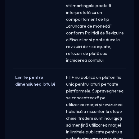
stil martingale poate fi
interpretată ca un
comportament de tip
„aruncare de monedă”
conform Politicii de Revizuire
a Riscurilor și poate duce la
revizuiri de risc eșuate,
refuzuri de plată sau
închiderea contului.
Limite pentru
FT+ nu publică un plafon fix
dimensiunea lotului
unic pentru loturi pe toate
platformele. Supravegherea
se concentrează pe
utilizarea marjei și revizuirea
holistică a riscurilor la etape
cheie; traderii sunt încurajați
să mențină utilizarea marjei
în limitele publicate pentru a
evita declanșarea revizuirilor