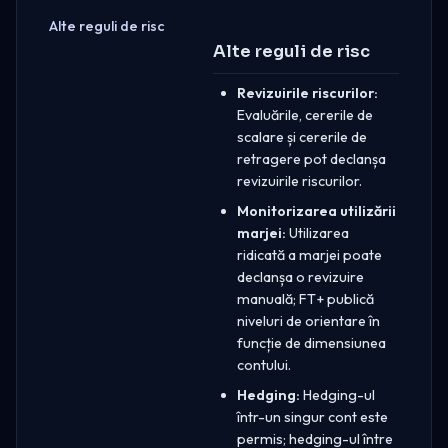
Alte reguli de risc
Alte reguli de risc
Revizuirile riscurilor:
Evaluările, cererile de
scalare și cererile de
retragere pot declanșa
revizuirile riscurilor.
Monitorizarea utilizării
marjei:
Utilizarea
ridicată a marjei poate
declanșa o revizuire
manuală; FT+ publică
niveluri de orientare în
funcție de dimensiunea
contului.
Hedging:
Hedging-ul
într-un singur cont este
permis; hedging-ul între