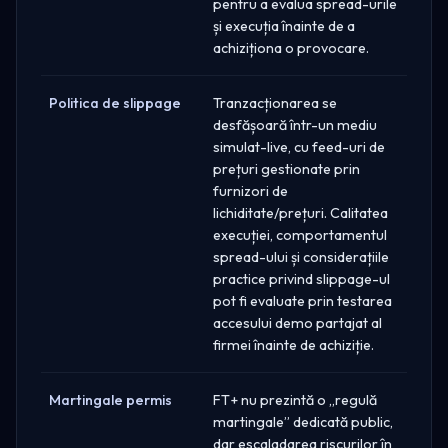
pentru a evalua spread-urile
și execuția înainte de a
achiziționa o provocare.
Politica de slippage
Tranzacționarea se
desfășoară într-un mediu
simulat-live, cu feed-uri de
prețuri gestionate prin
furnizori de
lichiditate/prețuri. Calitatea
execuției, comportamentul
spread-ului și considerațiile
practice privind slippage-ul
pot fi evaluate prin testarea
accesului demo partajat al
firmei înainte de achiziție.
Martingale permis
FT+ nu prezintă o „regulă
martingale” dedicată public,
dar escaladarea riscurilor în