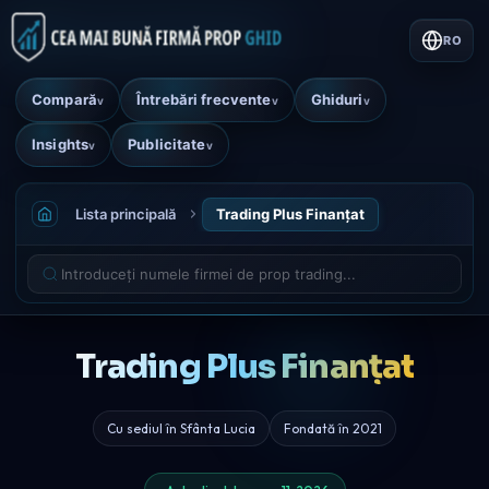
RO
Compară
Întrebări frecvente
Ghiduri
v
v
v
Insights
Publicitate
v
v
Lista principală
Trading Plus Finanțat
Trading Plus Finanțat
Cu sediul în Sfânta Lucia
Fondată în 2021