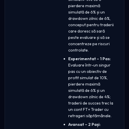
pierdere maximă
simulată de 6% și un
drawdown zilnic de 6%,
conceput pentru traderii
care doresc să sară
peste evaluare și să se
concentreze pe riscuri
controlate.
Experimentat – 1 Pas:
Evaluare într-un singur
pas cu un obiectiv de
profit simulat de 10%,
pierdere maximă
simulată de 6% și un
drawdown zilnic de 4%;
traderii de succes trec la
un cont FT+ Trader cu
retrageri săptămânale.
Avansat – 2 Pași: