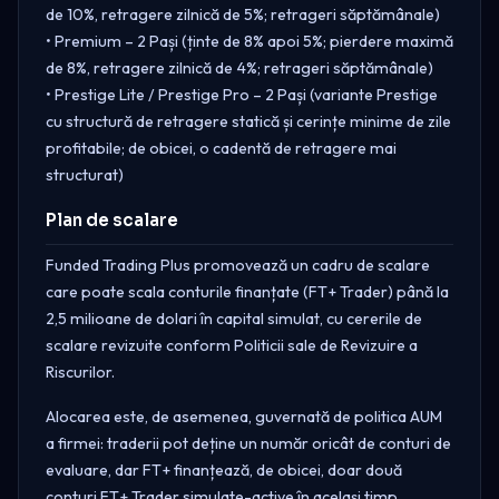
de 10%, retragere zilnică de 5%; retrageri săptămânale)
• Premium – 2 Pași (ținte de 8% apoi 5%; pierdere maximă
de 8%, retragere zilnică de 4%; retrageri săptămânale)
• Prestige Lite / Prestige Pro – 2 Pași (variante Prestige
cu structură de retragere statică și cerințe minime de zile
profitabile; de obicei, o cadentă de retragere mai
structurat)
Plan de scalare
Funded Trading Plus promovează un cadru de scalare
care poate scala conturile finanțate (FT+ Trader) până la
2,5 milioane de dolari în capital simulat, cu cererile de
scalare revizuite conform Politicii sale de Revizuire a
Riscurilor.
Alocarea este, de asemenea, guvernată de politica AUM
a firmei: traderii pot deține un număr oricât de conturi de
evaluare, dar FT+ finanțează, de obicei, doar două
conturi FT+ Trader simulate-active în același timp