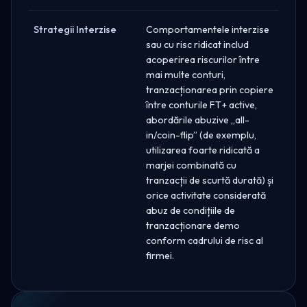
Strategii Interzise
Comportamentele interzise
sau cu risc ridicat includ
acoperirea riscurilor între
mai multe conturi,
tranzacționarea prin copiere
între conturile FT+ active,
abordările abuzive „all-
in/coin-flip” (de exemplu,
utilizarea foarte ridicată a
marjei combinată cu
tranzacții de scurtă durată) și
orice activitate considerată
abuz de condițiile de
tranzacționare demo
conform cadrului de risc al
firmei.