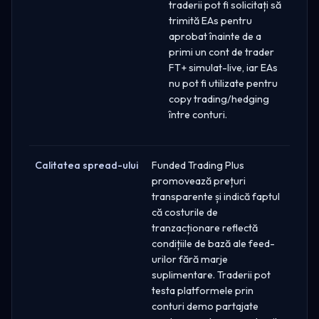
traderii pot fi solicitați să
trimită EAs pentru
aprobat înainte de a
primi un cont de trader
FT+ simulat-live, iar EAs
nu pot fi utilizate pentru
copy trading/hedging
între conturi.
Calitatea spread-ului
Funded Trading Plus
promovează prețuri
transparente și indică faptul
că costurile de
tranzacționare reflectă
condițiile de bază ale feed-
urilor fără marje
suplimentare. Traderii pot
testa platformele prin
conturi demo partajate