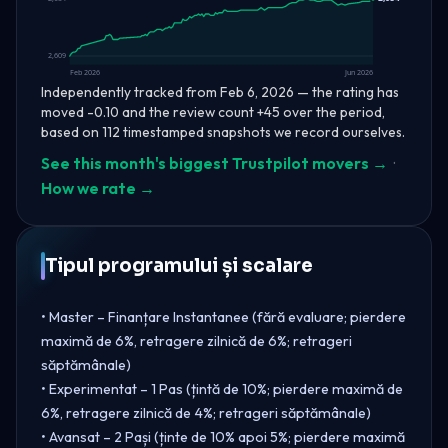
2,609
Feb 2026
Jun 2026
Independently tracked from Feb 6, 2026 — the rating has
moved -0.10 and the review count +45 over the period,
based on 112 timestamped snapshots we record ourselves.
See this month's biggest Trustpilot movers →
·
How we rate →
Tipul programului și scalare
• Master – Finanțare Instantanee (fără evaluare; pierdere
maximă de 6%, retragere zilnică de 6%; retrageri
săptămânale)
• Experimentat – 1 Pas (țintă de 10%; pierdere maximă de
6%, retragere zilnică de 4%; retrageri săptămânale)
• Avansat – 2 Pași (ținte de 10% apoi 5%; pierdere maximă