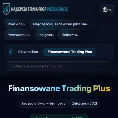
PL
Porównaj
Najczęściej zadawane pytania
v
v
Przewodniki
Insights
Reklama
v
v
v
Główna lista
Finansowane Trading Plus
Finansowane Trading Plus
Siedziba główna w Saint Lucia
Założona w 2021