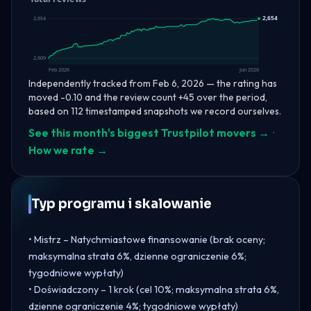
2,654
2,654
2,609
Feb 2026
Jun 2026
Independently tracked from Feb 6, 2026 — the rating has
moved -0.10 and the review count +45 over the period,
based on 112 timestamped snapshots we record ourselves.
See this month's biggest Trustpilot movers →
·
How we rate →
Typ programu i skalowanie
• Mistrz – Natychmiastowe finansowanie (brak oceny;
maksymalna strata 6%, dzienne ograniczenie 6%;
tygodniowe wypłaty)
• Doświadczony – 1 krok (cel 10%; maksymalna strata 6%,
dzienne ograniczenie 4%; tygodniowe wypłaty)