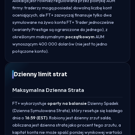
Alokacja jest również regulowana przez politykę AUM
firmy: traderzy mogą posiadać dowolną liczbę kont
oceniających, ale FT+ zazwyczaj finansuje tylko dwa
symulowane na żywo konta FT+ Trader jednocześnie
(warianty Prestige są ograniczone do jednego), z
określonym maksymalnym
początkowym
AUM
wynoszącym 400 000 dolarów (nie jest to jedno
połączone konto).
Dzienny limit strat
Maksymalna Dzienna Strata
FT+ wykorzystuje
oparty na balansie
Dzienny Spadek
(Dzienna Symulowana Strata), który resetuje się każdego
dnia o
16:59 (EST)
. Robiony jest dzienny zrzut salda,
obliczana jest dzienna strata jako procent tego zrzutu, a
kapitał konta nie może spaść poniżej wynikowej wartości