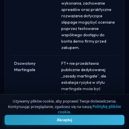
wykonania, zachowanie
spreadów oraz praktyczne
rozważania dotyczące
slippage mogą być oceniane
poprzez testowanie
wspólnego dostępu do
konta demo firmy przed
zakupem.
Dozwolony
FT+ nie przedstawia
Martingale
publicznie dedykowanej
„zasady martingale”, ale
eskalacja ryzyka w stylu
martingale może być
interpretowana jako
Używamy plików cookie, aby poprawić Twoje doświadczenia.
zachowanie „rzutu monety”
Kontynuując przeglądanie, zgadzasz się na naszą
Politykę plików
w ramach Polityki Przeglądu
cookie
.
4
Ryzyka i może prowadzić do
niepowodzeń w przeglądach
Akceptuj
ryzyka, odmowy wypłaty lub