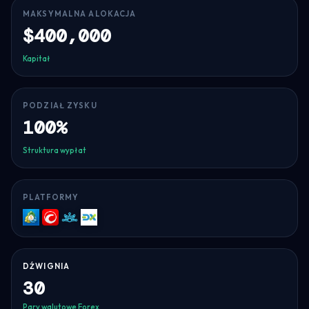
MAKSYMALNA ALOKACJA
$400,000
Kapitał
PODZIAŁ ZYSKU
100%
Struktura wypłat
PLATFORMY
MT5
cTrader
Match-
DXtrade
Trader
DŹWIGNIA
30
Pary walutowe Forex