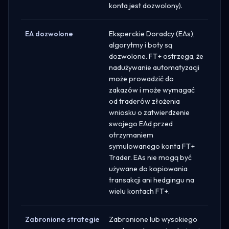
konta jest dozwolony).
EA dozwolone
Eksperckie Doradcy (EAs),
algorytmy i boty są
dozwolone. FT+ ostrzega, że
nadużywanie automatyzacji
może prowadzić do
zakazów i może wymagać
od traderów złożenia
wniosku o zatwierdzenie
swojego EAd przed
otrzymaniem
symulowanego konta FT+
Trader. EAs nie mogą być
używane do kopiowania
transakcji ani hedgingu na
wielu kontach FT+.
Zabronione strategie
Zabronione lub wysokiego