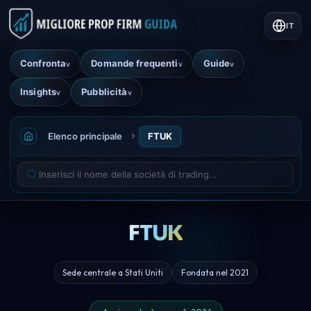
IT
Confronta
Domande frequenti
Guide
v
v
v
Insights
Pubblicità
v
v
Elenco principale
FTUK
FTUK
Sede centrale a Stati Uniti
Fondata nel 2021