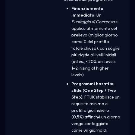
Finanziamento
Immediato:
Un
Punteggio di Coerenza
si
applica al momento del
prelievo (miglior giorno
come % del profitto
totale chiuso), con soglie
più rigide ai livelli iniziali
(ad es., <20% on Levels
1–2, rising at higher
levels).
Programmi basati su
sfide (One Step / Two
Step):
FTUK stabilisce un
requisito minimo di
profitto giornaliero
(0,5%) affinché un giorno
venga conteggiato
come un giorno di