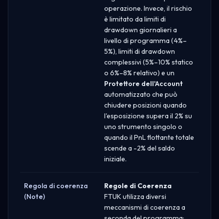
operazione. Invece, il rischio
è limitato da limiti di
drawdown giornalieri a
livello di programma (4%–
5%), limiti di drawdown
complessivi (5%–10% statico
o 6%–8% relativo) e un
Protettore dell'Account
automatizzato che può
chiudere posizioni quando
l'esposizione supera il 2% su
uno strumento singolo o
quando il PnL flottante totale
scende a -2% del saldo
iniziale.
Regola di coerenza
Regole di Coerenza
(Note)
FTUK utilizza diversi
meccanismi di coerenza a
seconda del programma: