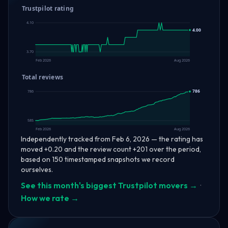
Trustpilot rating
4.10
4.00
3.70
Feb 2026
Aug 2026
Total reviews
786
786
585
Feb 2026
Aug 2026
Independently tracked from Feb 6, 2026 — the rating has
moved +0.20 and the review count +201 over the period,
based on 150 timestamped snapshots we record
ourselves.
See this month's biggest Trustpilot movers →
·
How we rate →