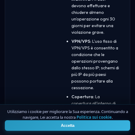
devono effettuare e
chiudere almeno
un'operazione ogni 30
giorni per evitare una
violazione grave.
VPN/VPS:
L'uso fisso di
VPN/VPS è consentito a
condizione che le
operazioni provengano
dallo stesso IP; schemi di
più IP da più paesi
possono portare alla
cessazione.
Copertura:
La
copertura all'interno di
un account è consentita
Utilizziamo i cookie per migliorare la Sua esperienza. Continuando a
manualmente, ma la
navigare, Lei accetta la nostra
Politica sui cookie
.
4
copertura su più account
Accetta
non è consentita.