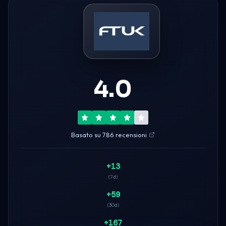
4.0
Basato su 786 recensioni
+13
(7d)
+59
(30d)
+167