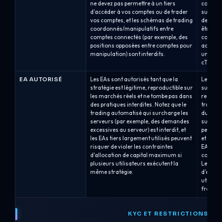
ne devez pas permettre à un tiers
compte/
d'accéder à vos comptes ou de trader
sur dem
vos comptes, et les schémas de trading
deux co
coordonnés/manipulatifs entre
être au
comptes connectés (par exemple, des
compte 
positions opposées entre comptes pour
actuell
manipulation) sont interdits.
uniquem
cTrader
EA AUTORISÉ
Les EAs sont autorisés tant que la
Les Cons
stratégie est légitime, reproductible sur
sur les 
les marchés réels et ne tombe pas dans
respecte
des pratiques interdites. Notez que le
traders 
trading automatisé qui surcharge les
du passa
serveurs (par exemple, des demandes
support
excessives au serveur) est interdit, et
peut de
les EAs tiers largement utilisés peuvent
et le l
risquer de violer les contraintes
EAs ne s
d'allocation de capital maximum si
comptes
plusieurs utilisateurs exécutent la
Les str
même stratégie.
d'exploi
utilisen
fréquen
KYC ET RESTRICTIONS