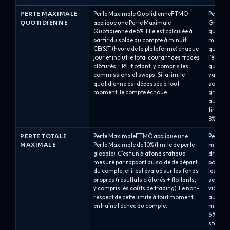
PERTE MAXIMALE
Perte Maximale QuotidienneFTMO
Perte M
QUOTIDIENNE
applique une Perte Maximale
Group i
Quotidienne de 5%. Elle est calculée à
quotidie
partir du solde du compte à minuit
mesurée
CE(S)T (heure de la plateforme) chaque
quotidie
jour et inclut le total courant des trades
l'équité,
clôturés + P/L flottant, y compris les
quotidie
commissions et swaps. Si la limite
valeur a
quotidienne est dépassée à tout
sont co
moment, le compte échoue.
grave (
automat
tirage q
8% : 4% d
PERTE TOTALE
Perte MaximaleFTMO applique une
Perte m
MAXIMALE
Perte Maximale de 10% (limite de perte
maximal
globale). C'est un plafond statique
drawdow
mesuré par rapport au solde de départ
pourcent
du compte, et il est évalué sur les fonds
les fon
propres (résultats clôturés + flottants,
seuil d
y compris les coûts de trading). Le non-
violé et
respect de cette limite à tout moment
automat
entraîne l'échec du compte.
maximal 
6 % (Pr
statiqu