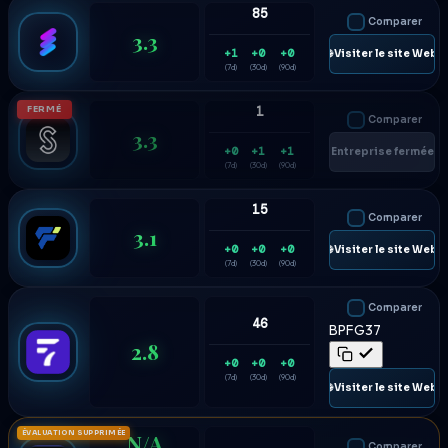
85
Comparer
3.3
+1
+0
+0
🌐 Visiter le site Web
(7d)
(30d)
(90d)
FERMÉ
1
Comparer
3.3
+0
+1
+1
Entreprise fermée
(7d)
(30d)
(90d)
15
Comparer
3.1
+0
+0
+0
🌐 Visiter le site Web
(7d)
(30d)
(90d)
Comparer
46
BPFG37
2.8
+0
+0
+0
(7d)
(30d)
(90d)
🌐 Visiter le site Web
ÉVALUATION SUPPRIMÉE
N/A
Comparer