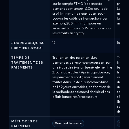
sur le compte FTMO (cadence de
première
demande bimensuelle).Des seuils de
La prem
profit minimums s'appliquent pour
minimum
couvrir les coûts de transaction (par
la même 
exemple, 20 $ minimum pour un
minimum
virement bancaire, 50 $ minimum pour
les retraits en crypto).
JOURS JUSQU'AU
14
14
PREMIER PAYOUT
TEMPS DE
Traitement des paiementsLes
Traitem
TRAITEMENT DES
demandes de récompense passent par
frais d
PAIEMENTS
une étape de révision (généralement 1 à
tableau 
2 jours ouvrables). Après approbation,
traitées
les paiements sont généralement
ouvrabl
traités dans un délai supplémentaire
doivent
de 1 à 2 jours ouvrables, en fonction de
avant d
la méthode de paiement choisie et des
reste ve
délais bancaires/processeurs.
réiniti
(le cas 
sont gé
délai de
MÉTHODES DE
Virement bancaire
Virem
PAIEMENT