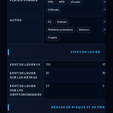
PLATES-FORMES
MT4
MT5
cTrader
MT5
DXtrade
Trade
ACTIFS
FX
Indices
FX
Matières premières
Actions
Pétrol
Crypto
EFFET DE LEVIER
EFFET DE LEVIER FX
100
100
EFFET DE LEVIER
30
30
SUR LES MÉTAUX
EFFET DE LEVIER
3.3
0
SUR LES
CRYPTOMONNAIES
RÈGLES DE RISQUE ET DE DRAW