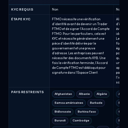
KYC REQUIS
Non
Non
ÉTAPE KYC
FTMO nécessite une vérification
Alpha Ca
d'identité avant de devenir un Trader
d'identi
FTMO et de signer l'Accord de Compte
évaluati
FTMO. Pour les particuliers, cela est
identifi
KYC et nécessite généralement une
Les trad
pièce d'identité délivrée par le
fourniss
gouvernement et une preuve
égaleme
d'adresse. Les entreprises peuvent
pour les
nécessiter des documents KYB. Une
qualifi
fois la vérification terminée, l'Accord
un déla
de Compte FTMO est débloqué pour
après av
signature dans l'Espace Client.
paiement
l'identi
sont pa
PAYS RESTREINTS
Afghanistan
Albanie
Algérie
Afgha
Samoa américaines
Barbade
Républ
Biélorussie
Burkina Faso
Cuba
Burundi
Cambodge
Répub