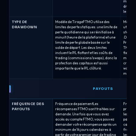
maximal
drawdow
le point
TYPE DE
Modèle de TirageFTMO utilise des
Modèle 
DRAWDOWN
limites de perte statiques: une limite de
utilise
perte quotidienne qui se réinitialise à
statiqu
minuit (heure de la plateforme) et une
:Drawdo
limite de perte globale basée sur le
Pro (6% 
solde de départ. Les deux limites
Three (6
incluent le P/L flottant et les coûts de
fixe à p
trading (commissions/swaps), donc la
monte p
protection des capitaux est aussi
croît.D
importante que le P/L clôturé.
water ma
mesure 
PAYOUTS
FRÉQUENCE DES
Fréquence de paiementLes
Fréquen
PAYOUTS
récompenses FTMO sont traitées sur
propose
demande. Une fois que vous avez
les comp
accès au compte FTMO, vous pouvez
paiemen
demander votre récompense après un
caisse 
minimum de 14 jours calendaires à
frais d
partir de votre premier jour de trading
les 14 j