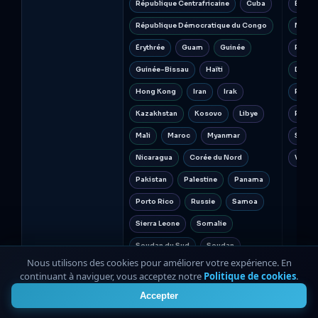
République Centrafricaine
Cuba
Érythr
République Démocratique du Congo
Myanm
Érythrée
Guam
Guinée
Région
Guinée-Bissau
Haïti
Donet
Hong Kong
Iran
Irak
Républ
Kazakhstan
Kosovo
Libye
Russi
Mali
Maroc
Myanmar
Souda
Nicaragua
Corée du Nord
Vietn
Pakistan
Palestine
Panama
Porto Rico
Russie
Samoa
Sierra Leone
Somalie
Soudan du Sud
Soudan
Nous utilisons des cookies pour améliorer votre expérience. En
Syrie
Tunisie
Ouganda
continuant à naviguer, vous acceptez notre
Politique de cookies
.
4
Ukraine (Crimée
Donetsk
Accepter
Louhansk)
Émirats Arabes Unis