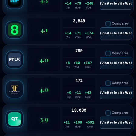
+14
+79
+246
🌐 Visiter le site Web
(7d)
(30d)
(90d)
3,848
Comparer
4.1
+14
+71
+174
🌐 Visiter le site Web
(7d)
(30d)
(90d)
789
Comparer
4.0
+6
+60
+167
🌐 Visiter le site Web
(7d)
(30d)
(90d)
471
Comparer
4.0
+0
+11
+43
🌐 Visiter le site Web
(7d)
(30d)
(90d)
13,030
Comparer
3.9
+11
+168
+592
🌐 Visiter le site Web
(7d)
(30d)
(90d)