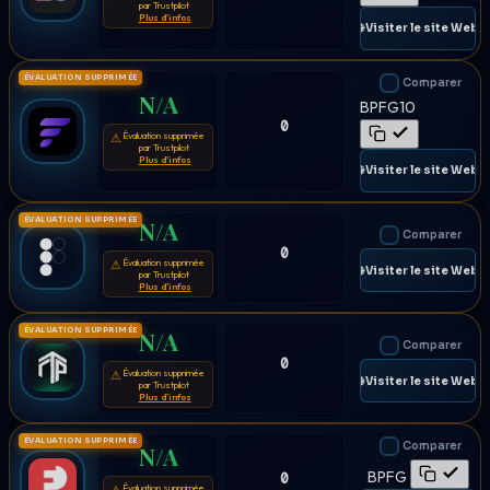
par Trustpilot
Plus d'infos
🌐 Visiter le site Web
ÉVALUATION SUPPRIMÉE
Comparer
N/A
BPFG10
0
Évaluation supprimée
⚠
par Trustpilot
Plus d'infos
🌐 Visiter le site Web
ÉVALUATION SUPPRIMÉE
N/A
Comparer
0
Évaluation supprimée
⚠
🌐 Visiter le site Web
par Trustpilot
Plus d'infos
ÉVALUATION SUPPRIMÉE
N/A
Comparer
0
Évaluation supprimée
⚠
🌐 Visiter le site Web
par Trustpilot
Plus d'infos
ÉVALUATION SUPPRIMÉE
Comparer
N/A
BPFG
0
Évaluation supprimée
⚠