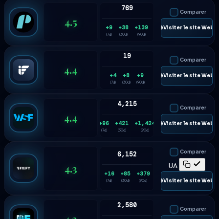
769
Comparer
4.5
+9
+38
+139
🌐 Visiter le site Web
(7d)
(30d)
(90d)
19
Comparer
4.4
+4
+8
+9
🌐 Visiter le site Web
(7d)
(30d)
(90d)
4,215
Comparer
4.4
+96
+421
+1,424
🌐 Visiter le site Web
(7d)
(30d)
(90d)
Comparer
6,152
4.3
UA
+16
+85
+379
🌐 Visiter le site Web
(7d)
(30d)
(90d)
2,580
Comparer
4.3