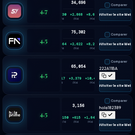
34,696
Comparer
4.7
+730
+2,868
+8,626
🌐 Visiter le site Web
(7d)
(30d)
(90d)
75,302
Comparer
4.5
+564
+2,622
+8,206
🌐 Visiter le site Web
(7d)
(30d)
(90d)
Comparer
65,054
222A11BA
4.5
+817
+3,379
+10,475
(7d)
(30d)
(90d)
🌐 Visiter le site Web
Comparer
3,156
hola182389
4.5
+150
+615
+1,848
(7d)
(30d)
(90d)
🌐 Visiter le site Web