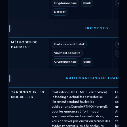
Cryptomonnaie
Skrill
Wise
Neteller
PAIEMENTS
MÉTHODES DE
Carte de crédit/débit
Carte 
PAIEMENT
Virement bancaire
PayPa
Cryptomonnaie
Skrill
AUTORISATIONS DE TRADING
TRADING SUR LES
Évaluation (Défi FTMO + Vérification):
Le tradi
NOUVELLES
le trading d'actualités est autorisé
Alpha C
librement pendant toutes les
spécifi
publications.Compte FTMO (Normal):
annonce
pour les annonces à fort impact
Analyste
spécifiées et les instruments ciblés,
aucune 
vous ne devez pas ouvrir ou fermer des
fermetur
trades (y compris les déclencheurs
les ordr