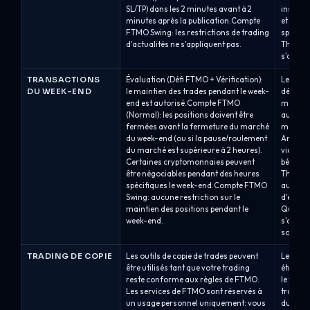
SL/TP) dans les 2 minutes avant à 2
instrum
minutes après la publication.Compte
et 2 mi
FTMO Swing: les restrictions de trading
spécifié
d'actualités ne s'appliquent pas.
Three Qu
s'appliq
TRANSACTIONS
Évaluation (Défi FTMO + Vérification):
Les règ
DU WEEK-END
le maintien des trades pendant le week-
dépenden
end est autorisé.Compte FTMO
maintie
(Normal): les positions doivent être
autoris
fermées avant la fermeture du marché
mais n'e
du week-end (ou si la pause/roulement
Analyst
du marché est supérieure à 2 heures).
violati
Certaines cryptomonnaies peuvent
bénéfic
être négociables pendant des heures
Three : 
spécifiques le week-end.Compte FTMO
autorisé
Swing: aucune restriction sur le
d'évalua
maintien des positions pendant le
Qualifi
week-end.
s'appli
sont ma
TRADING DE COPIE
Les outils de copie de trades peuvent
Le tradi
être utilisés tant que votre trading
étroite
reste conforme aux règles de FTMO.
le trad
Les services de FTMO sont réservés à
trader p
un usage personnel uniquement: vous
du comp