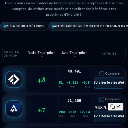
fournisseurs où les traders de Bhoutan sont plus susceptibles d'ouvrir des
comptes, de vérifier avec succès et de retirer des bénéfices sans
problèmes d'éligibilité.
MIS À JOUR AOÛT 2026
AFFICHAGE DE 36 SOCIÉTÉS DE TRADING PR
Note Trustpilot
Avis Trustpilot
SOCIÉTÉS
ACTIONS
DE PROP
48,401
Comparer
4.8
+881
+3,321
+5,836
🌐 Visiter le site Web
(7d)
(30d)
(90d)
Comparer
21,406
4.7
9BX7L
+203
+675
+2,145
🌐 Visiter le site Web
(7d)
(30d)
(90d)