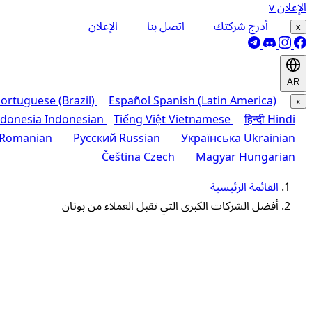
الإعلان
v
أدرج شركتك
اتصل بنا
الإعلان
x
AR
ortuguese (Brazil)
Español
Spanish (Latin America)
x
ndonesia
Indonesian
Tiếng Việt
Vietnamese
हिन्दी
Hindi
Romanian
Русский
Russian
Українська
Ukrainian
Čeština
Czech
Magyar
Hungarian
القائمة الرئيسية
أفضل الشركات الكبرى التي تقبل العملاء من بوتان