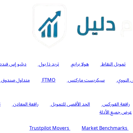
تمويل النقاط
هولا برايم
تريد ذا بول
دبليو إس فندد
 النووي
سيكريست ماركتس
FTMO
متداول صندوق ا
رافعة الفوركس
الحد الأقصى للتمويل
رافعة المعادن
ت
عرض جميع الأدلة
Trustpilot Movers
Market Benchmarks