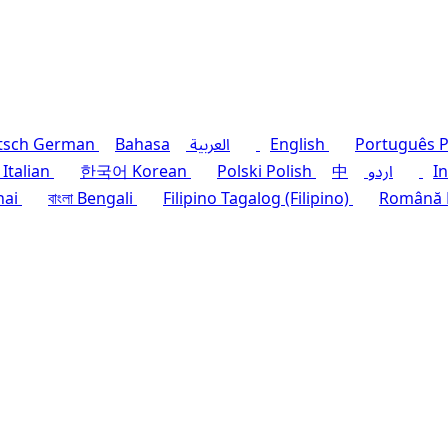
P
Português
English
العربية
Bahasa
German
tsch
I
اردو
中
Polish
Polski
Korean
한국어
Italian
hai
বাংলা
Bengali
Filipino
Tagalog (Filipino)
Română