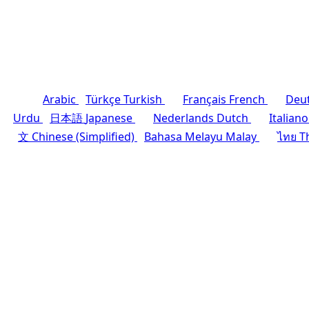
Arabic
Türkçe
Turkish
Français
French
Deu
Urdu
日本語
Japanese
Nederlands
Dutch
Italiano
文
Chinese (Simplified)
Bahasa Melayu
Malay
ไทย
T