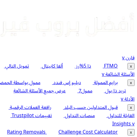
قارن
v
FTMO
ذا 5%رز
ألفا كابيتال
تمويل التالي
x
الأسئلة الشائعة
v
برايم الممولة
دبليو إس فندد
ممول بواسطة الحمض
x
تريد ذا بول
ممول7
عرض جميع الأسئلة الشائعة
الأدلة
v
قبول المتداولين حسب البلد
رافعة العملات الرقمية
x
القابلة للتداول
منصات التداول
تقييمات Trustpilot
Insights
v
Rating Removals
Challenge Cost Calculator
x