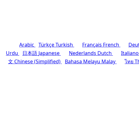
Arabic
Türkçe
Turkish
Français
French
Deu
Urdu
日本語
Japanese
Nederlands
Dutch
Italiano
文
Chinese (Simplified)
Bahasa Melayu
Malay
ไทย
T