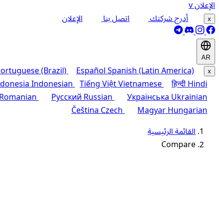
الإعلان
v
أدرج شركتك
اتصل بنا
الإعلان
x
AR
ortuguese (Brazil)
Español
Spanish (Latin America)
x
ndonesia
Indonesian
Tiếng Việt
Vietnamese
हिन्दी
Hindi
Romanian
Русский
Russian
Українська
Ukrainian
Čeština
Czech
Magyar
Hungarian
القائمة الرئيسية
Compare