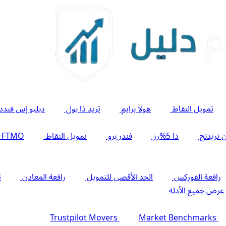
تمويل النقاط
هولا برايم
تريد ذا بول
دبليو إس فندد
 تريدنج
ذا 5%رز
فندر برو
تمويل النقاط
FTMO
رافعة الفوركس
الحد الأقصى للتمويل
رافعة المعادن
ت
عرض جميع الأدلة
Trustpilot Movers
Market Benchmarks