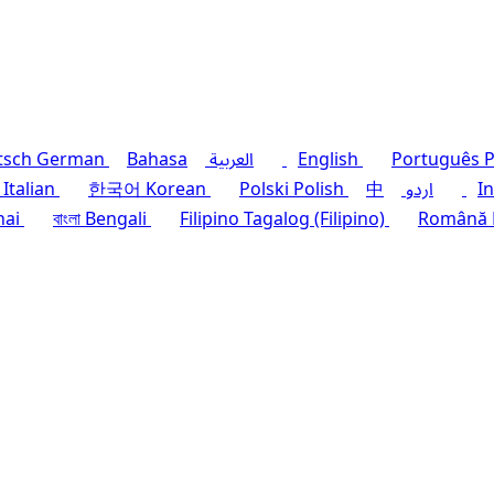
P
Português
English
العربية
Bahasa
German
tsch
I
اردو
中
Polish
Polski
Korean
한국어
Italian
hai
বাংলা
Bengali
Filipino
Tagalog (Filipino)
Română