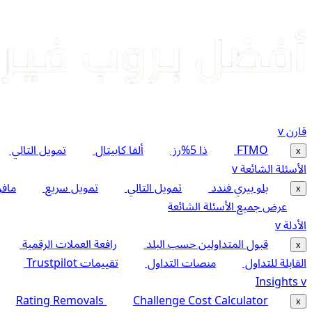
قارن
v
FTMO
ذا 5%رز
ألفا كابيتال
تمويل التالي
x
الأسئلة الشائعة
v
بلو بيري فندد
تمويل التالي
تمويل سريع
مافن
x
عرض جميع الأسئلة الشائعة
الأدلة
v
قبول المتداولين حسب البلد
رافعة العملات الرقمية
x
القابلة للتداول
منصات التداول
تقييمات Trustpilot
Insights
v
Rating Removals
Challenge Cost Calculator
x