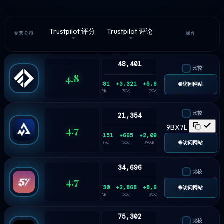
Trustpilot 评分
Trustpilot 评论
专营公司
操作
48,401
比较
4.8
+881
+3,321
+5,836
🌐 访问网站
(7d)
(30d)
(90d)
比较
21,354
4.7
9BX7L
+151
+665
+2,093
🌐 访问网站
(7d)
(30d)
(90d)
34,696
比较
4.7
+730
+2,868
+8,626
🌐 访问网站
(7d)
(30d)
(90d)
75,302
比较