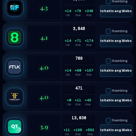
Ihambing
4.3
+14
+79
+246
🌐 Bisitahin ang Websit
(7d)
(30d)
(90d)
3,848
Ihambing
4.1
+14
+71
+174
🌐 Bisitahin ang Websit
(7d)
(30d)
(90d)
789
Ihambing
4.0
+14
+60
+167
🌐 Bisitahin ang Websit
(7d)
(30d)
(90d)
471
Ihambing
4.0
+0
+11
+43
🌐 Bisitahin ang Websit
(7d)
(30d)
(90d)
13,030
Ihambing
3.9
+11
+168
+592
🌐 Bisitahin ang Websit
(7d)
(30d)
(90d)