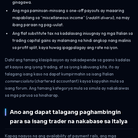
ginagawa.
Ang mga paminsan-minsang o one-off payouts ay maaaring
mapabilang sa “miscellaneous income” (
redditi diversi
), na may
ibang paraan ng pag-uulat.
Ang flat substitute tax na kadalasang iniuugnay ng mga Italian sa
trading capital gains ay malamang na hindi angkop nang malinis
sa profit split, kaya huwag ipagpalagay ang rate na iyon.
Dahil ang tamang klasipikasyon ay nakadepende sa gaano kadalas
at kaayos ang iyong trading, at sa iyong kabuuang kita, ito ay
talagang isang kaso na dapat kumpirmahin sa isang Italian
commercialista
(chartered accountant) kaysa kopyahin mula sa
isang forum. Ang tamang kategorya mula sa simula ay nakakaiwas
sa mga parusa sa hinaharap.
Ano ang dapat talagang paghambingin
para sa isang trader na nakabase sa Italya
Kapag naayos na ang availability at payment rails, ang mga