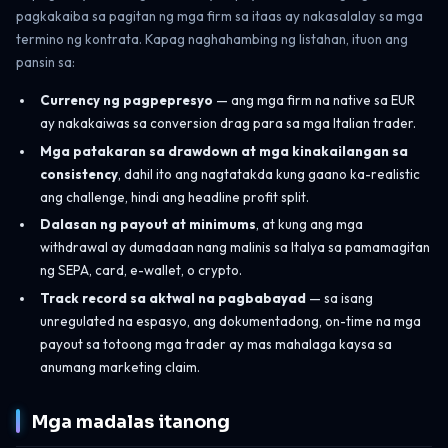
pagkakaiba sa pagitan ng mga firm sa itaas ay nakasalalay sa mga
termino ng kontrata. Kapag naghahambing ng listahan, ituon ang
pansin sa:
Currency ng pagpepresyo
— ang mga firm na native sa EUR
ay nakakaiwas sa conversion drag para sa mga Italian trader.
Mga patakaran sa drawdown at mga kinakailangan sa
consistency
, dahil ito ang nagtatakda kung gaano ka-realistic
ang challenge, hindi ang headline profit split.
Dalasan ng payout at minimums
, at kung ang mga
withdrawal ay dumadaan nang malinis sa Italya sa pamamagitan
ng SEPA, card, e-wallet, o crypto.
Track record sa aktwal na pagbabayad
— sa isang
unregulated na espasyo, ang dokumentadong, on-time na mga
payout sa totoong mga trader ay mas mahalaga kaysa sa
anumang marketing claim.
Mga madalas itanong