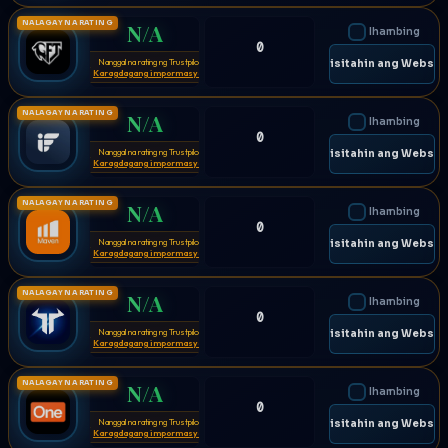
NALAGAY NA RATING
N/A
Ihambing
0
Nanggal na rating ng Trustpilot
⚠
🌐 Bisitahin ang Websit
Karagdagang impormasyon
NALAGAY NA RATING
N/A
Ihambing
0
Nanggal na rating ng Trustpilot
⚠
🌐 Bisitahin ang Websit
Karagdagang impormasyon
NALAGAY NA RATING
N/A
Ihambing
0
Nanggal na rating ng Trustpilot
⚠
🌐 Bisitahin ang Websit
Karagdagang impormasyon
NALAGAY NA RATING
N/A
Ihambing
0
Nanggal na rating ng Trustpilot
⚠
🌐 Bisitahin ang Websit
Karagdagang impormasyon
NALAGAY NA RATING
N/A
Ihambing
0
Nanggal na rating ng Trustpilot
⚠
🌐 Bisitahin ang Websit
Karagdagang impormasyon