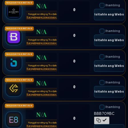
NALAGAY NA RATING
N/A
Ihambing
0
Nanggal na rating ng Trustpilot
⚠
🌐 Bisitahin ang Websit
Karagdagang impormasyon
NALAGAY NA RATING
N/A
Ihambing
0
Nanggal na rating ng Trustpilot
⚠
🌐 Bisitahin ang Websit
Karagdagang impormasyon
NALAGAY NA RATING
N/A
Ihambing
0
Nanggal na rating ng Trustpilot
⚠
🌐 Bisitahin ang Websit
Karagdagang impormasyon
NALAGAY NA RATING
N/A
Ihambing
0
Nanggal na rating ng Trustpilot
⚠
🌐 Bisitahin ang Websit
Karagdagang impormasyon
NALAGAY NA RATING
Ihambing
N/A
BBB709BC
0
Nanggal na rating ng Trustpilot
⚠
Karagdagang impormasyon