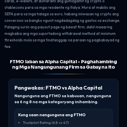
cards, e-wallets, at dumarami ang gumagamit ng crypto o
stablecoins para sa mga residente ng Italya. Mura at mabilis ang
SEPA para sa mga halaga sa euro, habang iniiwasan ng crypto ang
conversion sa bangko ngunit nagdadagdag ng gastos sa exchange.
Palaging suriin ang payout page ng bawat firm, dahil maaaring
magkaiba ang mga suportadong withdrawal method at minimum
thresholds mula sa mga tinatanggap na paraan ng pagbabayad ng
fee.
FTMO laban sa Alpha Capital - Paghahambing
ng Mga Nangungunang Firm sa Gabay na Ito
Pangwakas: FTMO vs Alpha Capital
Nangunguna ang FTMO sa kabuuan, nangunguna
sa 6 ng 8 na mga kategoryang inihambing.
Kung saan nangunguna ang FTMO
Trustpilot Rating (4.8 vs 4.7)