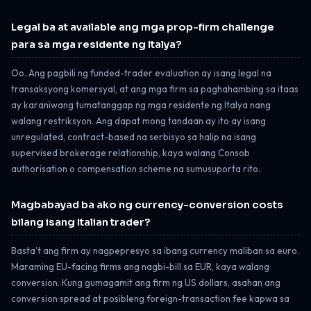
Legal ba at available ang mga prop-firm challenge
para sa mga residente ng Italya?
Oo. Ang pagbili ng funded-trader evaluation ay isang legal na
transaksyong komersyal, at ang mga firm sa paghahambing sa itaas
ay karaniwang tumatanggap ng mga residente ng Italya nang
walang restriksyon. Ang dapat mong tandaan ay ito ay isang
unregulated, contract-based na serbisyo sa halip na isang
supervised brokerage relationship, kaya walang Consob
authorisation o compensation scheme na sumusuporta rito.
Magbabayad ba ako ng currency-conversion costs
bilang isang Italian trader?
Basta’t ang firm ay nagpepresyo sa ibang currency maliban sa euro.
Maraming EU-facing firms ang nagbi-bill sa EUR, kaya walang
conversion. Kung gumagamit ang firm ng US dollars, asahan ang
conversion spread at posibleng foreign-transaction fee kapwa sa