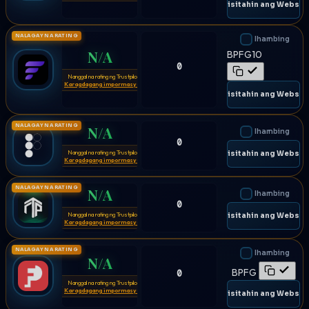
🌐 Bisitahin ang Websit
NALAGAY NA RATING
Ihambing
N/A
BPFG10
0
Nanggal na rating ng Trustpilot
⚠
Karagdagang impormasyon
🌐 Bisitahin ang Websit
NALAGAY NA RATING
N/A
Ihambing
0
Nanggal na rating ng Trustpilot
⚠
🌐 Bisitahin ang Websit
Karagdagang impormasyon
NALAGAY NA RATING
N/A
Ihambing
0
Nanggal na rating ng Trustpilot
⚠
🌐 Bisitahin ang Websit
Karagdagang impormasyon
NALAGAY NA RATING
Ihambing
N/A
BPFG
0
Nanggal na rating ng Trustpilot
⚠
Karagdagang impormasyon
🌐 Bisitahin ang Websit