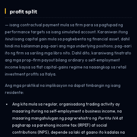
profit split
— isang contractual payment mula sa firm para sa pagtupad ng
performance targets sa isang simulated account. Karaniwan itong
hindi
isang capital gain mula sa pagbebenta ng financial asset, dahil
hindi mo kailanman pag-aari ang mga underlying positions; pag-aari
ito ng firm sa sariling mga libro nito. Dahil dito, karaniwang tinatrato
ang mga prop-firm payout bilang ordinary o self-employment
income kaysa sa flat capital-gains regime na naaangkop sa retail
investment profits sa Italya.
Ang mga praktikal na implikasyon na dapat timbangin ng isang
residente:
Ang kita mula sa regular, organisadong trading activity ay
maaaring ituring na self-employment o business income, na
maaaring mangahulugan ng pagrerehistro ng
Partita IVA
at
pagharap sa parehong income tax (IRPEF) at social
contributions (INPS), depende sa laki at gaano ito kadalas na