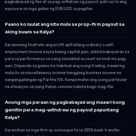
pagbabayad ng fee at sa pag-withdraw ng payout, pati na rin ang
exposure sa mga galaw ng EUR/USD sa pagitan.
Paano ko iuulat ang kita mula sa prop-firm payout sa
aking buwis sa Italya?
Karaniwang tinatrato ang profit split bilang ordinary o self-
employment income kaysa bilang capital gain, dahil binabayaran ka
para sa performance sa isang simulated account na hindi mo pag-
aari. Depende sa gaano ka-habitual ang iyong trading, maaaring
mula ito sa miscellaneous income hanggang business income na
nangangailangan ng Partita IVA. Kumpirmahin ang iyong partikular
na sitwasyon sa isang Italian commercialista bago mag-file.
Anong mga paraan ng pagbabayad ang maaari kong
gamitin para mag-withdraw ng payout papuntang
Italya?
Karamihan sa mga firm ay sumusuporta sa SEPA bank transfer,