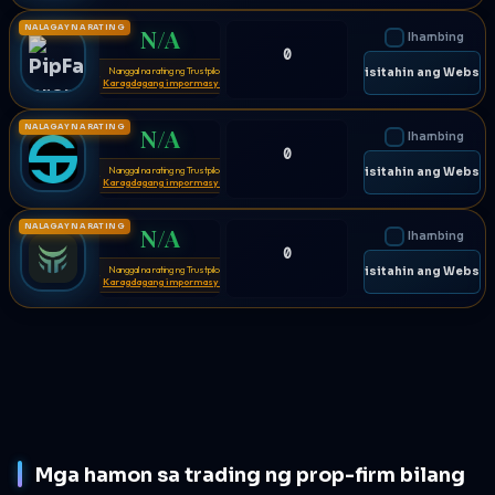
NALAGAY NA RATING
N/A
Ihambing
0
Nanggal na rating ng Trustpilot
⚠
🌐 Bisitahin ang Websit
Karagdagang impormasyon
NALAGAY NA RATING
N/A
Ihambing
0
Nanggal na rating ng Trustpilot
⚠
🌐 Bisitahin ang Websit
Karagdagang impormasyon
NALAGAY NA RATING
N/A
Ihambing
0
Nanggal na rating ng Trustpilot
⚠
🌐 Bisitahin ang Websit
Karagdagang impormasyon
Mga hamon sa trading ng prop-firm bilang