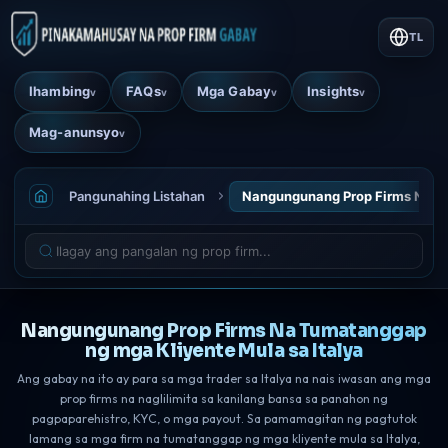
TL
Ihambing
FAQs
Mga Gabay
Insights
v
v
v
v
Mag-anunsyo
v
Pangunahing Listahan
Nangungunang Prop Firms Na Tu
Nangungunang Prop Firms Na Tumatanggap
ng mga Kliyente Mula sa Italya
Ang gabay na ito ay para sa mga trader sa Italya na nais iwasan ang mga
prop firms na naglilimita sa kanilang bansa sa panahon ng
pagpaparehistro, KYC, o mga payout. Sa pamamagitan ng pagtutok
lamang sa mga firm na tumatanggap ng mga kliyente mula sa Italya,