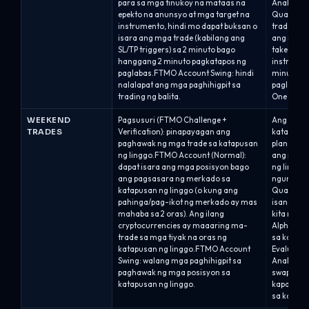
para sa mga tinukoy na mataas na
Analyst n
epekto na anunsyo at mga target na
Qualified
instrumento, hindi mo dapat buksan o
trade (pa
isara ang mga trade (kabilang ang
ang mga n
SL/TP triggers) sa 2 minuto bago
take-profi
hanggang 2 minuto pagkatapos ng
instrumen
paglabas.FTMO Account Swing: hindi
minuto pa
nalalapat ang mga paghihigpit sa
paglabas n
trading ng balita.
One / Alph
WEEKEND
Pagsusuri (FTMO Challenge +
Ang mga 
TRADES
Verification): pinapayagan ang
katapusan
paghawak ng mga trade sa katapusan
plano at 
ng linggo.FTMO Account (Normal):
ang pagha
dapat isara ang mga posisyon bago
ng linggo
ang pagsasara ng merkado sa
ngunit hi
katapusan ng linggo (o kung ang
Qualified 
pahinga/pag-ikot ng merkado ay mas
isang ma
mahaba sa 2 oras). Ang ilang
kita na in
cryptocurrencies ay maaaring ma-
Alpha Thr
trade sa mga tiyak na oras ng
sa katapu
katapusan ng linggo.FTMO Account
Evaluation
Swing: walang mga paghihigpit sa
Analyst a
paghawak ng mga posisyon sa
swap/roll
katapusan ng linggo.
kapag an
sa katapu