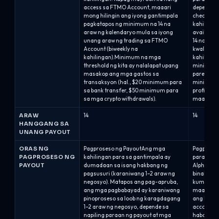
access sa FTMO Account, maaari
depende sa
mong hilingin ang iyong gantimpala
checkout:
pagkatapos ng minimum na 14 na
kahilinga
araw ng kalendaryo mula sa iyong
available 
unang araw ng trading sa FTMO
14 na ara
Account (biweekly na
kwalipika
kahilingan).Minimum na mga
kahilinga
threshold ng kita ay nalalapat upang
minimum n
masakop ang mga gastos sa
parehong 
transaksyon (hal., $20 minimum para
minimum n
sa bank transfer, $50 minimum para
profits.O
sa mga crypto withdrawals).
maaaring.
ARAW
14
14
HANGGANG SA
UNANG PAYOUT
ORAS NG
Pagproseso ng PayoutAng mga
Pagproses
PAGPROSESO NG
kahilingan para sa gantimpala ay
para sa p
PAYOUT
dumadaan sa isang hakbang ng
Alpha Cap
pagsusuri (karaniwang 1–2 araw ng
binabayar
negosyo). Matapos ang pag-apruba,
kumulang 
ang mga pagbabayad ay karaniwang
maaprubah
pinoproseso sa loob ng karagdagang
ang lahat
1–2 araw ng negosyo, depende sa
account a
napiling paraan ng payout at mga
habang ni