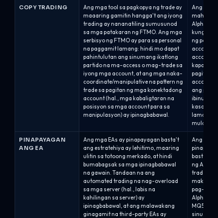
COPY TRADING
Ang mga tool sa pagkopya ng trade ay
Ang copy 
maaaring gamitin hangga't ang iyong
mahigpit 
trading ay nananatiling sumusunod
Alpha Cap
sa mga patakaran ng FTMO. Ang mga
kung saan
serbisyo ng FTMO ay para sa personal
ng patun
na paggamit lamang: hindi mo dapat
account (
pahintulutan ang sinumang ikatlong
account/p
partido na ma-access o mag-trade sa
kapag hini
iyong mga account, at ang mga naka-
pagitan n
coordinate/manipulative na pattern ng
accounts 
trade sa pagitan ng mga konektadong
ang pareh
account (hal., mga kabaligtaran na
ibinunyag
posisyon sa mga account para sa
kasalukuy
manipulasyon) ay ipinagbabawal.
lamang; a
mula sa c
PINAPAYAGAN
Ang mga EAs ay pinapayagan basta't
Ang mga E
ANG EA
ang estratehiya ay lehitimo, maaring
pinapayag
ulitin sa totoong merkado, at hindi
basta't s
bumabagsak sa mga ipinagbabawal
ng Alpha 
na gawain. Tandaan na ang
trader ang
automated trading na nag-overload
makipag-u
sa mga server (hal., labis na
pag-aprub
kahilingan sa server) ay
Alpha Capi
ipinagbabawal, at ang malawakang
MQ5 marke
ginagamit na third-party EAs ay
sinusupor