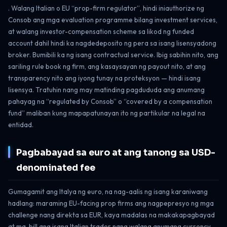
. Walang Italian o EU “prop-firm regulator”, hindi iniauthorize ng
Consob ang mga evaluation programme bilang investment services,
at walang investor-compensation scheme sa likod ng funded
account dahil hindi ka nagdedeposito ng pera sa isang lisensyadong
broker. Bumibili ka ng isang contractual service. Ibig sabihin nito, ang
sariling rule book ng firm, ang kasaysayan ng payout nito, at ang
transparency nito ang iyong tunay na proteksyon — hindi isang
lisensya. Tratuhin nang may matinding pagdududa ang anumang
pahayag na “regulated by Consob” o “covered by a compensation
fund” maliban kung mapapatunayan ito ng partikular na legal na
entidad.
Pagbabayad sa euro at ang tanong sa USD-
denominated fee
Gumagamit ang Italya ng euro, na nag-aalis ng isang karaniwang
hadlang: maraming EU-facing prop firms ang nagpepresyo ng mga
challenge nang direkta sa EUR, kaya madalas na makakapagbayad
at ma-bill ang isang Italian trader nang walang anumang currency