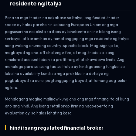
residente ng Italya
Para sa mga trader na nakabase sa Italya, ang funded-trader
space ay halos pareho rin sa buong European Union: ang mga
pagsusuri na nakalista sa itaas ay binebenta online bilang isang
serbisyo, at karamihan ay tumatanggap ng mga residente ng Italya
nang walang anumang country-specific block. Mag-sign up ka,
magbayad ng one-off challenge fee, at mag-trade sa isang
simulated account laban sa profit target at drawdown limits. Ang
mahalaga para sa isang tao sa Italya ay hindi gaanong tungkol sa
lokal na availability kundi sa mga praktikal na detalye ng
pagbabayad sa euro, pagtanggap ng bayad, at tamang pag-uulat
ng kita.
Mahalagang maging malinaw kung ano ang mga firmang ito at kung
ano ang hindi. Ang isang retail prop firm na nagbebenta ng
evaluation ay, sa halos lahat ng kaso,
hindi isang regulated financial broker