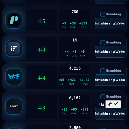
769
Ihambing
4.5
+9
+38
+139
🌐 Bisitahin ang Websit
(7d)
(30d)
(90d)
19
Ihambing
4.4
+4
+8
+9
🌐 Bisitahin ang Websit
(7d)
(30d)
(90d)
4,215
Ihambing
4.4
+96
+421
+1,424
🌐 Bisitahin ang Websit
(7d)
(30d)
(90d)
Ihambing
6,152
4.3
UA
+16
+85
+379
🌐 Bisitahin ang Websit
(7d)
(30d)
(90d)
2,580