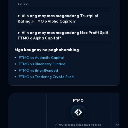
sa iyo.
Alin ang may mas magandang Trustpilot
Rating, FTMO o Alpha Capital?
Alin ang may mas magandang Max Profit Split,
FTMO o Alpha Capital?
Mga kaugnay na paghahambing
FTMO vs Audacity Capital
FTMO vs Blueberry Funded
FTMO vs BrightFunded
FTMO vs Trader ng Crypto Fund
FTMO
FTMO ay isang kumpanya ng prop
Ang Alph