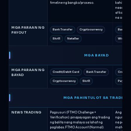
timeline ng bangko/proseso.
kahilinga
naaangkop
at karani
na oras n
MGA PARAAN NG
Bank Transfer
Cryptocurrency
Bank Tra
PAYOUT
Skrill
Neteller
Wise
MGA BAYAD
MGA PARAAN NG
Credit/Debit Card
Bank Transfer
Credit/D
BAYAD
Cryptocurrency
Skrill
PayPal
MGA PAHINTULOT SA TRADING
NEWS TRADING
Pagsusuri (FTMO Challenge +
Ang tradin
Verification): pinapayagan ang trading
ngunit an
ng balita nang malaya sa lahat ng
na pataka
paglabas.FTMO Account (Normal):
mataas na