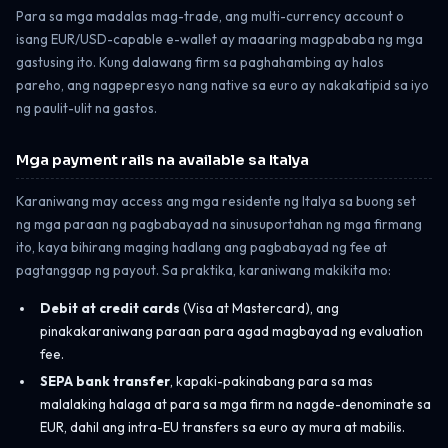
Para sa mga madalas mag-trade, ang multi-currency account o
isang EUR/USD-capable e-wallet ay maaaring magpababa ng mga
gastusing ito. Kung dalawang firm sa paghahambing ay halos
pareho, ang nagpepresyo nang native sa euro ay nakakatipid sa iyo
ng paulit-ulit na gastos.
Mga payment rails na available sa Italya
Karaniwang may access ang mga residente ng Italya sa buong set
ng mga paraan ng pagbabayad na sinusuportahan ng mga firmang
ito, kaya bihirang maging hadlang ang pagbabayad ng fee at
pagtanggap ng payout. Sa praktika, karaniwang makikita mo:
Debit at credit cards
(Visa at Mastercard), ang
pinakakaraniwang paraan para agad magbayad ng evaluation
fee.
SEPA bank transfer
, kapaki-pakinabang para sa mas
malalaking halaga at para sa mga firm na nagde-denominate sa
EUR, dahil ang intra-EU transfers sa euro ay mura at mabilis.