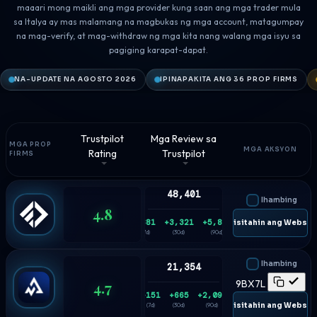
maaari mong maikli ang mga provider kung saan ang mga trader mula
sa Italya ay mas malamang na magbukas ng mga account, matagumpay
na mag-verify, at mag-withdraw ng mga kita nang walang mga isyu sa
pagiging karapat-dapat.
NA-UPDATE NA AGOSTO 2026
IPINAPAKITA ANG 36 PROP FIRMS
Trustpilot
Mga Review sa
MGA PROP
MGA AKSYON
Rating
Trustpilot
FIRMS
48,401
Ihambing
4.8
+881
+3,321
+5,836
🌐 Bisitahin ang Websit
(7d)
(30d)
(90d)
Ihambing
21,354
4.7
9BX7L
+151
+665
+2,093
🌐 Bisitahin ang Websit
(7d)
(30d)
(90d)