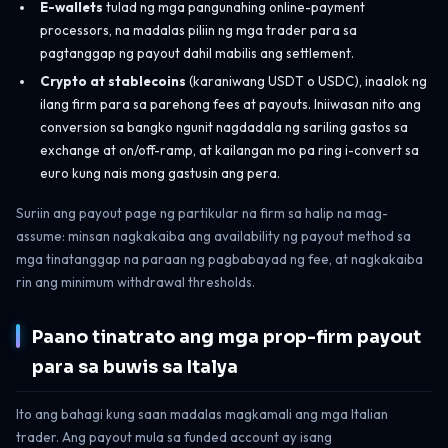
E-wallets
tulad ng mga pangunahing online-payment
processors, na madalas piliin ng mga trader para sa
pagtanggap ng payout dahil mabilis ang settlement.
Crypto at stablecoins
(karaniwang USDT o USDC), inaalok ng
ilang firm para sa parehong fees at payouts. Iniiwasan nito ang
conversion sa bangko ngunit nagdadala ng sariling gastos sa
exchange at on/off-ramp, at kailangan mo pa ring i-convert sa
euro kung nais mong gastusin ang pera.
Suriin ang payout page ng partikular na firm sa halip na mag-
assume: minsan nagkakaiba ang availability ng payout method sa
mga tinatanggap na paraan ng pagbabayad ng fee, at nagkakaiba
rin ang minimum withdrawal thresholds.
Paano tinatrato ang mga prop-firm payout
para sa buwis sa Italya
Ito ang bahagi kung saan madalas magkamali ang mga Italian
trader. Ang payout mula sa funded account ay isang