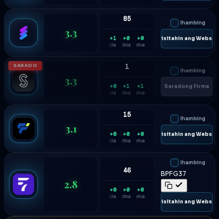
85
Ihambing
3.3
+1
+0
+0
🌐 Bisitahin ang Websit
(7d)
(30d)
(90d)
SARADO
1
Ihambing
3.3
+0
+1
+1
Saradong Firma
(7d)
(30d)
(90d)
15
Ihambing
3.1
+0
+0
+0
🌐 Bisitahin ang Websit
(7d)
(30d)
(90d)
Ihambing
46
BPFG37
2.8
+0
+0
+0
(7d)
(30d)
(90d)
🌐 Bisitahin ang Websit