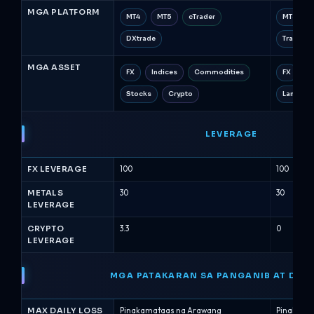
MGA PLATFORM
MT4
MT5
cTrader
MT5
DXtrade
TradeLo
MGA ASSET
FX
Indices
Commodities
FX
M
Stocks
Crypto
Langis (E
LEVERAGE
FX LEVERAGE
100
100
METALS
30
30
LEVERAGE
CRYPTO
3.3
0
LEVERAGE
MGA PATAKARAN SA PANGANIB AT DR
MAX DAILY LOSS
Pinakamataas na Arawang
Pinakama