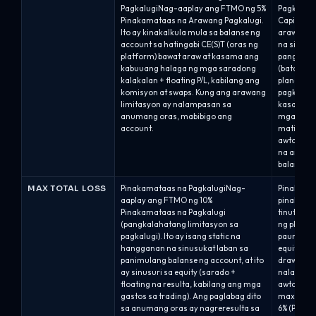
PagkalugiNag-aaplay ang FTMO ng 5%
Pagkalug
Pinakamataas na Arawang Pagkalugi.
Capital G
Ito ay kinakalkula mula sa balanse ng
arawang p
account sa hatingabi CE(S)T (oras ng
na sinusu
platform) bawat araw at kasama ang
pang-araw
kabuuang halaga ng mga saradong
(batay sa 
kalakalan + floating P/L, kabilang ang
plano). A
komisyon at swaps. Kung ang arawang
pagkalugi 
limitasyon ay nalampasan sa
kasalukuy
anumang oras, mabibigo ang
mga pagla
account.
matinding
awtomatik
na arawa
balanse.Al
MAX TOTAL LOSS
Pinakamataas na PagkalugiNag-
Pinakama
aaplay ang FTMO ng 10%
pinakamat
Pinakamataas na Pagkalugi
tinutuko
(pangkalahatang limitasyon sa
ng plano a
pagkalugi). Ito ay isang static na
paunang b
hangganan na sinusukat laban sa
equity ay
panimulang balanse ng account, at ito
drawdown 
ay sinusuri sa equity (sarado +
nalabag a
floating na resulta, kabilang ang mga
awtomatik
gastos sa trading). Ang paglabag dito
max drawdo
sa anumang oras ay nagreresulta sa
6% (Pro6).