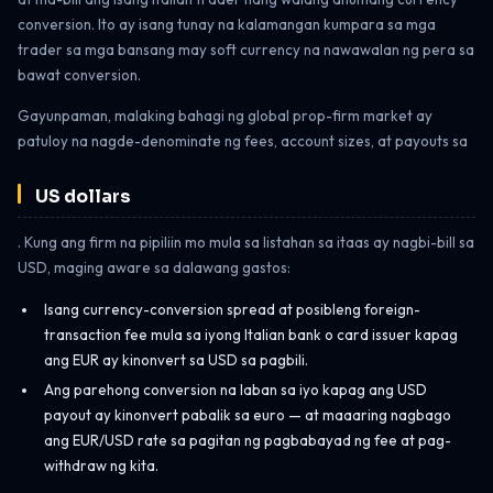
conversion. Ito ay isang tunay na kalamangan kumpara sa mga
trader sa mga bansang may soft currency na nawawalan ng pera sa
bawat conversion.
Gayunpaman, malaking bahagi ng global prop-firm market ay
patuloy na nagde-denominate ng fees, account sizes, at payouts sa
US dollars
. Kung ang firm na pipiliin mo mula sa listahan sa itaas ay nagbi-bill sa
USD, maging aware sa dalawang gastos:
Isang currency-conversion spread at posibleng foreign-
transaction fee mula sa iyong Italian bank o card issuer kapag
ang EUR ay kinonvert sa USD sa pagbili.
Ang parehong conversion na laban sa iyo kapag ang USD
payout ay kinonvert pabalik sa euro — at maaaring nagbago
ang EUR/USD rate sa pagitan ng pagbabayad ng fee at pag-
withdraw ng kita.