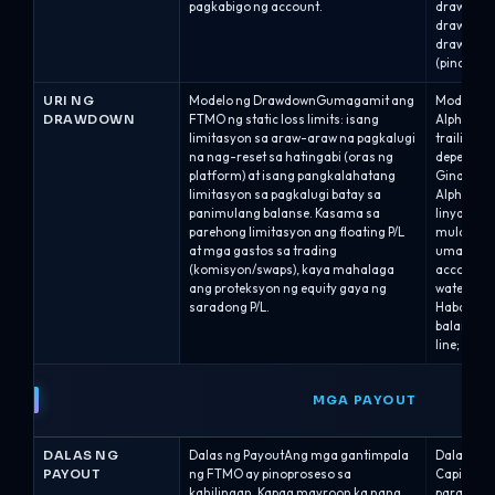
pagkabigo ng account.
drawdown.
drawdown.
drawdown 
(pinakama
URI NG
Modelo ng DrawdownGumagamit ang
Modelo n
DRAWDOWN
FTMO ng static loss limits: isang
Alpha Cap
limitasyon sa araw-araw na pagkalugi
trailing 
na nag-reset sa hatingabi (oras ng
depende s
platform) at isang pangkalahatang
Ginagamit 
limitasyon sa pagkalugi batay sa
Alpha Swin
panimulang balanse. Kasama sa
linya ng 
parehong limitasyon ang floating P/L
mula sa p
at mga gastos sa trading
umaakyat
(komisyon/swaps), kaya mahalaga
account.T
ang proteksyon ng equity gaya ng
water mar
saradong P/L.
Habang m
balanse, 
line; kapa
MGA PAYOUT
DALAS NG
Dalas ng PayoutAng mga gantimpala
Dalas ng 
PAYOUT
ng FTMO ay pinoproseso sa
Capital n
kahilingan. Kapag mayroon ka nang
para sa m