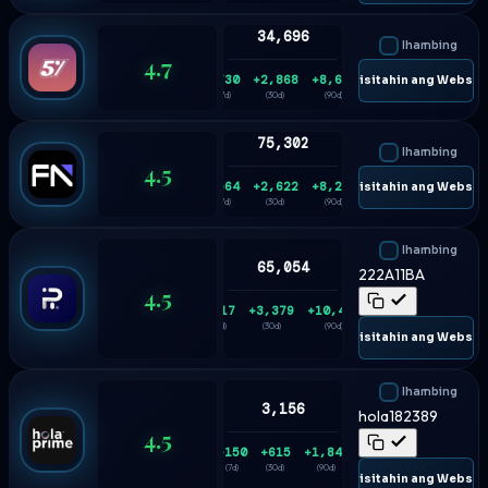
34,696
Ihambing
4.7
+730
+2,868
+8,626
🌐 Bisitahin ang Websit
(7d)
(30d)
(90d)
75,302
Ihambing
4.5
+564
+2,622
+8,206
🌐 Bisitahin ang Websit
(7d)
(30d)
(90d)
Ihambing
65,054
222A11BA
4.5
+817
+3,379
+10,475
(7d)
(30d)
(90d)
🌐 Bisitahin ang Websit
Ihambing
3,156
hola182389
4.5
+150
+615
+1,848
(7d)
(30d)
(90d)
🌐 Bisitahin ang Websit