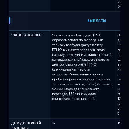
рассто
(наприм
ВЫПЛАТЫ
ЧАСТОТА ВЫПЛАТ
Частота выплатНаграды FTMO
Частот
обрабатываются по запросу. Как
два гр
только у вас будет доступ к счету
квалиф
FTMO, вы можете запросить свою
зависи
награду после минимального срока 14
выбра
календарных дней с вашего первого
заказа
дня торговли на счёте FTMO
выплат
(двухнедельная частота
каждые 
запросов).Минимальные пороги
первой
прибыли применяются для покрытия
счёте)
транзакционных издержек (например,
торгов
$20 минимум для банковского
и той ж
перевода, $50 минимум для
минима
криптовалютных выводов).
100 до
запрос
выплат
будет к
ДНИ ДО ПЕРВОЙ
14
14
ВЫПЛАТЫ