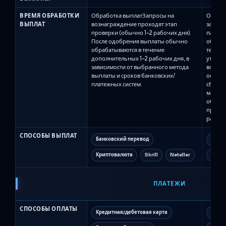
ВРЕМЯ ОБРАБОТКИ
Обработка выплатЗапросы на
Обрабо
ВЫПЛАТ
вознаграждение проходят этап
за про
проверки (обычно 1–2 рабочих дня).
панель
После одобрения выплаты обычно
обраба
обрабатываются в течение
течени
дополнительных 1–2 рабочих дня, в
утверж
зависимости от выбранного метода
все сде
выплаты и сроков банковских/
остаёт
платежных систем.
сбрасы
масшта
обраба
правил
рабочи
СПОСОБЫ ВЫПЛАТ
Банковский перевод
Банко
Криптовалюта
Skrill
Neteller
Wise
ПЛАТЕЖИ
СПОСОБЫ ОПЛАТЫ
Кредитная/дебетовая карта
Креди