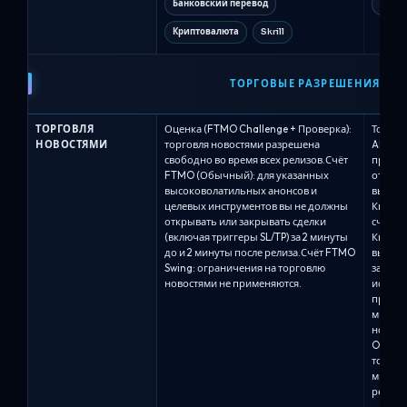
Банковский перевод
Крип
Криптовалюта
Skrill
ТОРГОВЫЕ РАЗРЕШЕНИЯ
ТОРГОВЛЯ
Оценка (FTMO Challenge + Проверка):
Торгов
НОВОСТЯМИ
торговля новостями разрешена
Alpha 
свободно во время всех релизов.Счёт
правил
FTMO (Обычный): для указанных
относи
высоковолатильных анонсов и
высоко
целевых инструментов вы не должны
Квалиф
открывать или закрывать сделки
счетах.
(включая триггеры SL/TP) за 2 минуты
Квалиф
до и 2 минуты после релиза.Счёт FTMO
выполн
Swing: ограничения на торговлю
закрыт
новостями не применяются.
исполн
профит
минуты
новост
One / 
то же 
минут 
релизов