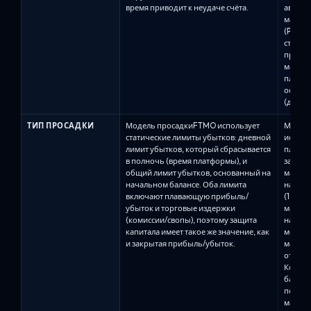
время приводит к неудаче счёта.
автома
максима
(Pro8) 
статич
просад
максим
плаваю
основа
(дости
ТИП ПРОСАДКИ
Модель просадкиFTMO использует
Модель
статические лимиты убытков: дневной
использ
лимит убытков, который сбрасывается
плаваю
в полночь (время платформы), и
зависи
общий лимит убытков, основанный на
максим
начальном балансе. Оба лимита
на Alph
включают плавающую прибыль/
(10%) и
убыток и торговые издержки
максим
(комиссии/свопы), поэтому защита
началь
капитала имеет такое же значение, как
мере р
и закрытая прибыль/убыток.
максим
отметка
Когда 
баланс
подним
максим