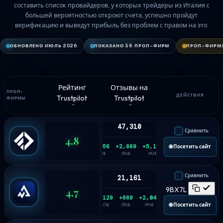
составить список провайдеров, у которых трейдеры из Италия с
большей вероятностью откроют счета, успешно пройдут
верификацию и выведут прибыль без проблем с правом на это.
ОБНОВЛЕНО ИЮЛЬ 2026
ПОКАЗАНО 36 ПРОП-ФИРМ
ПРОП-ФИРМЫ
Рейтинг
Отзывы на
ПРОП-
ДЕЙСТВИЯ
Trustpilot
Trustpilot
ФИРМЫ
47,310
Сравнить
4.8
+856
+2,669
+5,147
🌐 Посетить сайт
(7d)
(30d)
(90d)
Сравнить
21,161
4.7
9BX7L
+129
+669
+2,044
🌐 Посетить сайт
(7d)
(30d)
(90d)