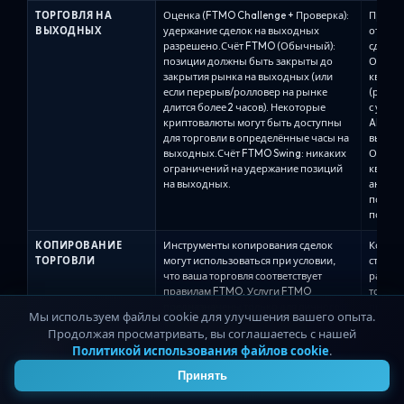
ТОРГОВЛЯ НА
Оценка (FTMO Challenge + Проверка):
Правил
ВЫХОДНЫХ
удержание сделок на выходных
от пла
разрешено.Счёт FTMO (Обычный):
сделок
позиции должны быть закрыты до
Оценки
закрытия рынка на выходных (или
квалиф
если перерыв/ролловер на рынке
(рассм
длится более 2 часов). Некоторые
с удал
криптовалюты могут быть доступны
Alpha 
для торговли в определённые часы на
выходн
выходных.Счёт FTMO Swing: никаких
Оценки,
ограничений на удержание позиций
квали
на выходных.
аналит
по-пре
позици
КОПИРОВАНИЕ
Инструменты копирования сделок
Копиро
ТОРГОВЛИ
могут использоваться при условии,
строго
что ваша торговля соответствует
разреш
правилам FTMO. Услуги FTMO
том сл
предназначены только для личного
предос
Мы используем файлы cookie для улучшения вашего опыта.
использования: вы не должны
основн
Продолжая просматривать, вы соглашаетесь с нашей
позволять третьим лицам получать
счёта/
Политикой использования файлов cookie
.
4
доступ к вашим счетам или торговать
запрос
ими, а координированные/
двумя 
Принять
манипулятивные торговые схемы
быть р
между связанными счетами
обоих 