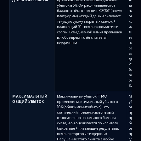
убыток в 5%. Он рассчитывается от
дневно
баланса счёта в полночь CE(S)T (время
плана,
платформы) каждый день и включает
опред
текущую сумму закрытых сделок +
контро
плавающий P/L, включая комиссии и
или кап
свопы. Если дневной лимит превышен
Лимит 
в любое время, счёт считается
текуще
неудачным.
наруше
серьёз
автомат
дневно
Pro 8%
баланс
рассчи
баланс
Swing: 
МАКСИМАЛЬНЫЙ
Максимальный убытокFTMO
Макси
ОБЩИЙ УБЫТОК
применяет максимальный убыток в
убыто
10% (общий лимит убытка). Это
опреде
статический предел, измеряемый
просад
относительно начального баланса
процен
счёта, и он оценивается по капиталу
баланс
(закрытые + плавающие результаты,
опуска
включая торговые издержки).
просад
Нарушение этого лимита в любое
сделки