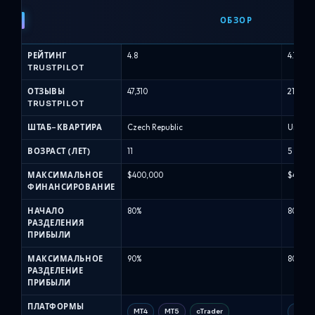
FTMO
строгими лимитами на
че
максимальные дневные убытки в 5%
против
ОБЗОР
и максимальными убытками в 10%, а
Alpha
также типами...
н
Capital
РЕЙТИНГ
4.8
4.7
-
TRUSTPILOT
Сравнение
проп-
ОТЗЫВЫ
47,310
21,161
TRUSTPILOT
фирм
(Июль
ШТАБ-КВАРТИРА
Czech Republic
United
2026)
ВОЗРАСТ (ЛЕТ)
11
5
МАКСИМАЛЬНОЕ
$400,000
$400,0
ФИНАНСИРОВАНИЕ
НАЧАЛО
80%
80%
РАЗДЕЛЕНИЯ
ПРИБЫЛИ
МАКСИМАЛЬНОЕ
90%
80%
РАЗДЕЛЕНИЕ
ПРИБЫЛИ
ПЛАТФОРМЫ
MT4
MT5
cTrader
MT5