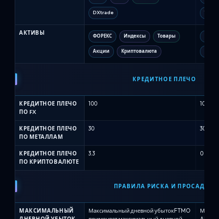
DXtrade
Trade
АКТИВЫ
ФОРЕКС
Индексы
Товары
FX
Акции
Криптовалюта
Нефть
КРЕДИТНОЕ ПЛЕЧО
КРЕДИТНОЕ ПЛЕЧО
100
100
ПО FX
КРЕДИТНОЕ ПЛЕЧО
30
30
ПО МЕТАЛЛАМ
КРЕДИТНОЕ ПЛЕЧО
3.3
0
ПО КРИПТОВАЛЮТЕ
ПРАВИЛА РИСКА И ПРОСАДКИ
МАКСИМАЛЬНЫЙ
Максимальный дневной убытокFTMO
Максим
ДНЕВНОЙ УБЫТОК
применяет максимальный дневной
Alpha 