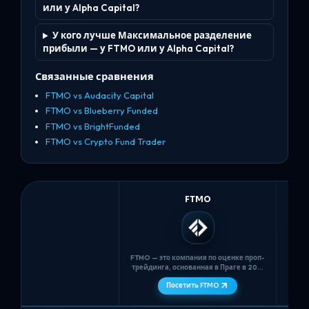
или у Alpha Capital?
У кого лучше Максимальное разделение
прибыли — у FTMO или у Alpha Capital?
Связанные сравнения
FTMO vs Audacity Capital
FTMO vs Blueberry Funded
FTMO vs BrightFunded
FTMO vs Crypto Fund Trader
FTMO
FTMO — это компания по оценке проп-
Alpha
трейдинга, основанная в Праге в 2015
году, которая использует
Посетить FTMO
двухступенчатый конкурс (FTMO
Вел
Challenge + Верификация) с
счета
неограниченным временем,
сим