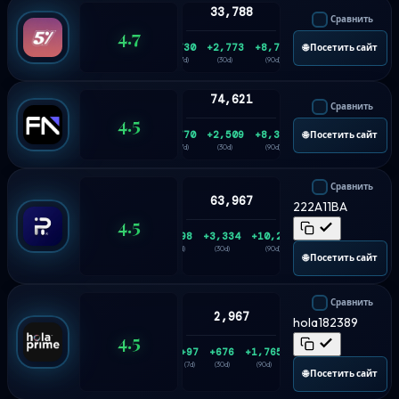
33,788
Сравнить
4.7
+730
+2,773
+8,731
🌐 Посетить сайт
(7d)
(30d)
(90d)
74,621
Сравнить
4.5
+770
+2,509
+8,344
🌐 Посетить сайт
(7d)
(30d)
(90d)
Сравнить
63,967
222A11BA
4.5
+698
+3,334
+10,254
(7d)
(30d)
(90d)
🌐 Посетить сайт
Сравнить
2,967
hola182389
4.5
+97
+676
+1,765
(7d)
(30d)
(90d)
🌐 Посетить сайт