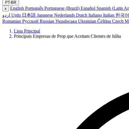
PT-BR
English
Português
Portuguese (Brazil)
Español
Spanish (Latin A
x
اردو
Urdu
日本語
Japanese
Nederlands
Dutch
Italiano
Italian
한국
Romanian
Русский
Russian
Українська
Ukrainian
Čeština
Czech
M
Lista Principal
Principais Empresas de Prop que Aceitam Clientes de Itália