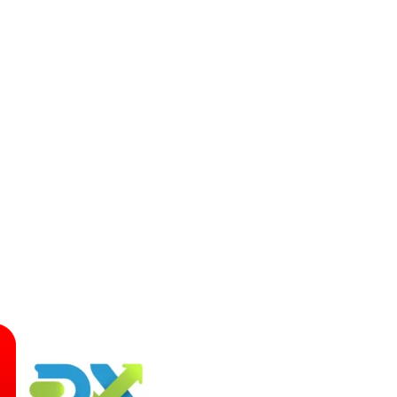
cTrader
DXtrade