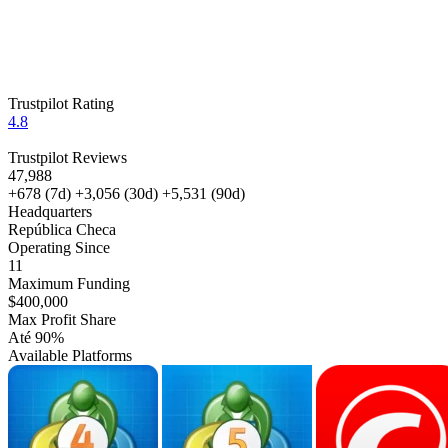
Trustpilot Rating
4.8
Trustpilot Reviews
47,988
+678
(7d)
+3,056
(30d)
+5,531
(90d)
Headquarters
República Checa
Operating Since
11
Maximum Funding
$400,000
Max Profit Share
Até 90%
Available Platforms
MT4
MT5