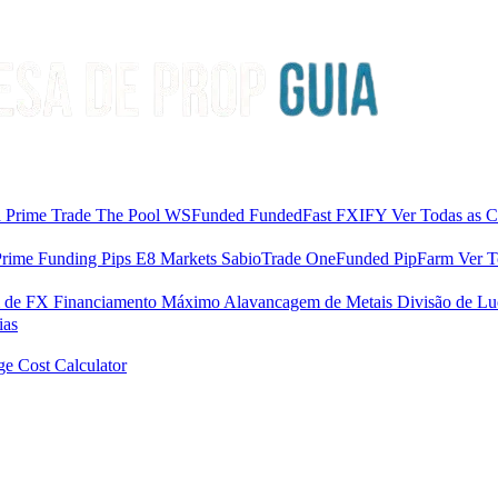
a Prime
Trade The Pool
WSFunded
FundedFast
FXIFY
Ver Todas as 
Prime
Funding Pips
E8 Markets
SabioTrade
OneFunded
PipFarm
Ver 
m de FX
Financiamento Máximo
Alavancagem de Metais
Divisão de L
ias
ge Cost Calculator