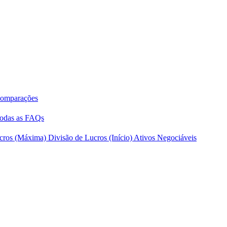
Comparações
Todas as FAQs
ucros (Máxima)
Divisão de Lucros (Início)
Ativos Negociáveis