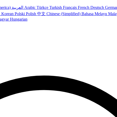
merica)
العربية
Arabic
Türkçe
Turkish
Français
French
Deutsch
Germa
어
Korean
Polski
Polish
中文
Chinese (Simplified)
Bahasa Melayu
Mala
agyar
Hungarian