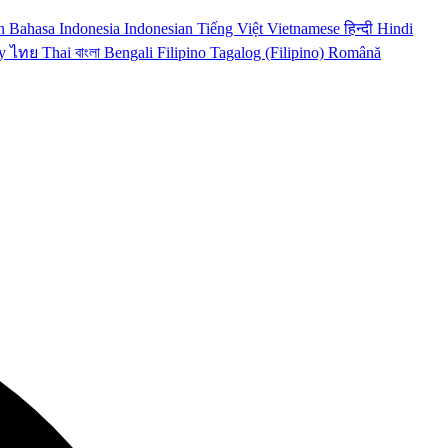
n
Bahasa Indonesia
Indonesian
Tiếng Việt
Vietnamese
हिन्दी
Hindi
y
ไทย
Thai
বাংলা
Bengali
Filipino
Tagalog (Filipino)
Română