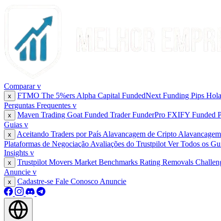
Comparar
v
FTMO
The 5%ers
Alpha Capital
FundedNext
Funding Pips
Hol
x
Perguntas Frequentes
v
Maven Trading
Goat Funded Trader
FunderPro
FXIFY
Funded 
x
Guias
v
Aceitando Traders por País
Alavancagem de Cripto
Alavancage
x
Plataformas de Negociação
Avaliações do Trustpilot
Ver Todos os Gu
Insights
v
Trustpilot Movers
Market Benchmarks
Rating Removals
Challen
x
Anuncie
v
Cadastre-se
Fale Conosco
Anuncie
x