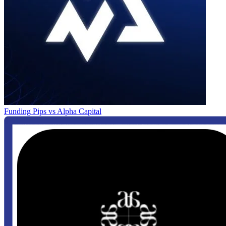
Funding Pips
vs
Alpha Capital