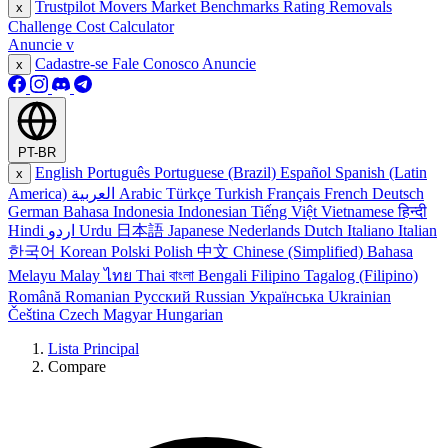
Trustpilot Movers
Market Benchmarks
Rating Removals
x
Challenge Cost Calculator
Anuncie
v
Cadastre-se
Fale Conosco
Anuncie
x
PT-BR
English
Português
Portuguese (Brazil)
Español
Spanish (Latin
x
America)
العربية
Arabic
Türkçe
Turkish
Français
French
Deutsch
German
Bahasa Indonesia
Indonesian
Tiếng Việt
Vietnamese
हिन्दी
Hindi
اردو
Urdu
日本語
Japanese
Nederlands
Dutch
Italiano
Italian
한국어
Korean
Polski
Polish
中文
Chinese (Simplified)
Bahasa
Melayu
Malay
ไทย
Thai
বাংলা
Bengali
Filipino
Tagalog (Filipino)
Română
Romanian
Русский
Russian
Українська
Ukrainian
Čeština
Czech
Magyar
Hungarian
Lista Principal
Compare