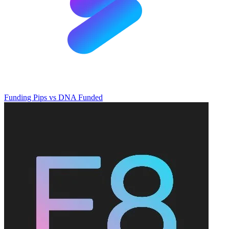
Funding Pips
vs
DNA Funded