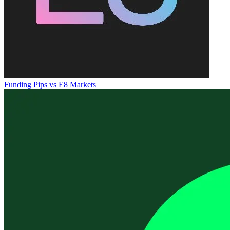
Funding Pips
vs
E8 Markets