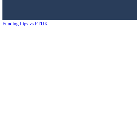
Funding Pips
vs
FTUK