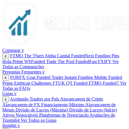
Comparar
v
FTMO
The 5%ers
Alpha Capital
FundedNext
Funding Pips
x
Hola Prime
WSFunded
Trade The Pool
FundedFast
FXIFY
Ver
Todas as Comparações
Perguntas Frequentes
v
FORFX
Goat Funded Trader
Instant Funding
Mubite
Funded
x
Prime
Eightcap Challenges
FTUK
QT Funded
FTMO
Funded7
Ver
Todas as FAQs
Guias
v
Aceitando Traders por País
Alavancagem de Cripto
x
Alavancagem de FX
Financiamento Máximo
Alavancagem de
Metais
Divisão de Lucros (Máxima)
Divisão de Lucros (Início)
Ativos Negociáveis
Plataformas de Negociação
Avaliações do
Trustpilot
Ver Todos os Guias
Insights
v