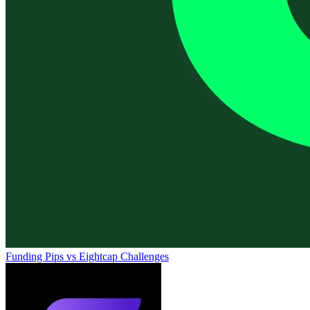
Funding Pips
vs
Eightcap Challenges