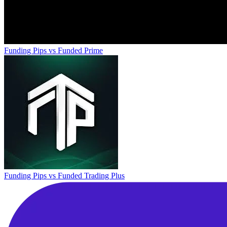
Funding Pips
vs
Funded Prime
Funding Pips
vs
Funded Trading Plus