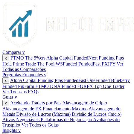
Comparar
v
FTMO
The 5%ers
Alpha Capital
FundedNext
Funding Pips
x
Hola Prime
Trade The Pool
WSFunded
FundedFast
FXIFY
Ver
Todas as Comparações
Perguntas Frequentes
v
Alpha Capital
Funding Pips
FundedFast
OneFunded
Blueberry
x
Funded
PipFarm
FTMO
DNA Funded
FORFX
Top One Trader
Ver Todas as FAQs
Guias
v
Aceitando Traders por País
Alavancagem de Cripto
x
Alavancagem de FX
Financiamento Máximo
Alavancagem de
Metais
Divisão de Lucros (Máxima)
Divisão de Lucros (Início)
Ativos Negociáveis
Plataformas de Negociação
Avaliações do
Trustpilot
Ver Todos os Guias
Insights
v