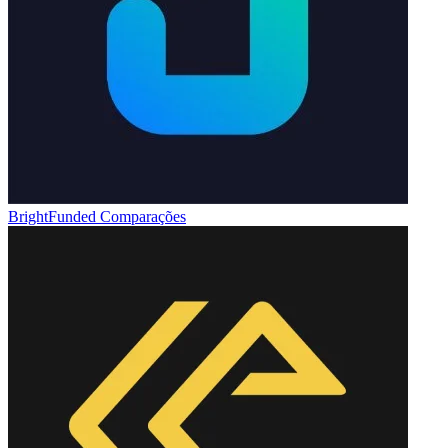
BrightFunded
Comparações