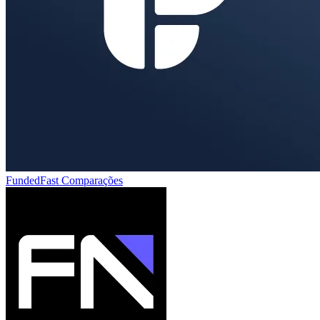
FundedFast
Comparações