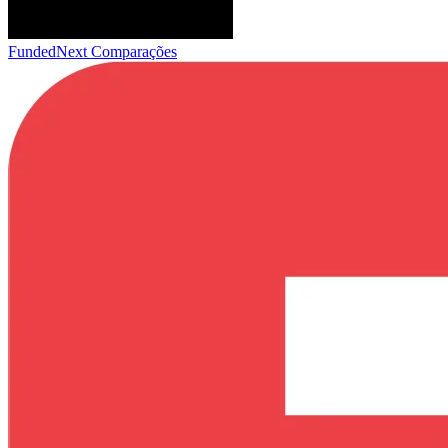
FundedNext
Comparações