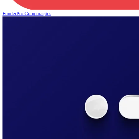
FunderPro
Comparações