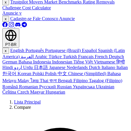
Trustpilot Movers
Market Benchmarks
Rating Removals
x
Challenge Cost Calculator
Anuncie
v
Cadastre-se
Fale Conosco
Anuncie
x
PT-BR
English
Português
Portuguese (Brazil)
Español
Spanish (Latin
x
America)
العربية
Arabic
Türkçe
Turkish
Français
French
Deutsch
German
Bahasa Indonesia
Indonesian
Tiếng Việt
Vietnamese
हिन्दी
Hindi
اردو
Urdu
日本語
Japanese
Nederlands
Dutch
Italiano
Italian
한국어
Korean
Polski
Polish
中文
Chinese (Simplified)
Bahasa
Melayu
Malay
ไทย
Thai
বাংলা
Bengali
Filipino
Tagalog (Filipino)
Română
Romanian
Русский
Russian
Українська
Ukrainian
Čeština
Czech
Magyar
Hungarian
Lista Principal
Compare