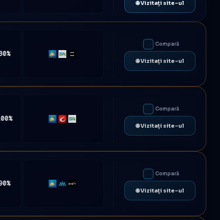
🌐 Vizitați site-ul
Compară
80%
MT4
DXtrade
TradeLocker
🌐 Vizitați site-ul
Compară
100%
MT5
cTrader
DXtrade
🌐 Vizitați site-ul
Compară
90%
MT5
Match-
Bybit
🌐 Vizitați site-ul
Trader