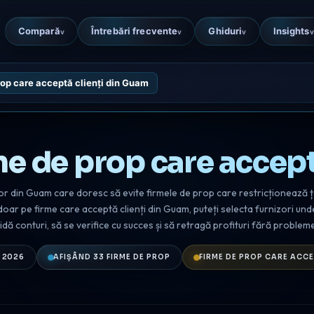
Compară
Întrebări frecvente
Ghiduri
Insights
v
v
v
v
rop care acceptă clienți din Guam
me de prop care accept
or din Guam care doresc să evite firmele de prop care restricționează țar
oar pe firme care acceptă clienți din Guam, puteți selecta furnizori und
ă conturi, să se verifice cu succes și să retragă profituri fără probleme 
 2026
AFIȘÂND 33 FIRME DE PROP
FIRME DE PROP CARE ACCE