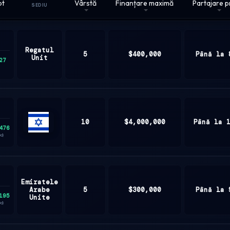
ot
Vârstă
Finanțare maximă
Partajare p
SEDIU
Regatul
5
$400,000
Până la 
Unit
27
10
$4,000,000
Până la 
476
ISRAEL
0d)
Emiratele
Arabe
5
$300,000
Până la 
195
Unite
0d)