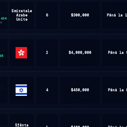
Emiratele
Arabe
6
$300,000
Până la 
,434
Unite
0d)
2
$4,000,000
Până la 
35
Hong
Kong
4
$450,000
Până la 
ISRAEL
Sfânta