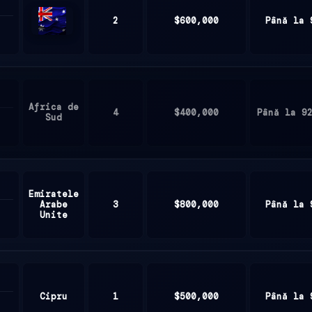
2
$600,000
Până la 
Australia
Africa de
4
$400,000
Până la 9
Sud
Emiratele
Arabe
3
$800,000
Până la 
Unite
Cipru
1
$500,000
Până la 