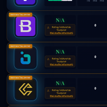
(7d)
(30d)
(90d)
RATING ÎNLEMTAT
N/A
0
Rating înlăturat de
⚠
Trustpilot
Mai multe informații
RATING ÎNLEMTAT
N/A
0
Rating înlăturat de
⚠
Trustpilot
Mai multe informații
RATING ÎNLEMTAT
N/A
0
Rating înlăturat de
⚠
Trustpilot
Mai multe informații