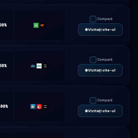
Compară
90%
Rithmic
NinjaTrader
🌐 Vizitați site-ul
Compară
80%
Match-
DXtrade
TradeLocker
🌐 Vizitați site-ul
Trader
Compară
100%
MT5
cTrader
TradeLocker
🌐 Vizitați site-ul