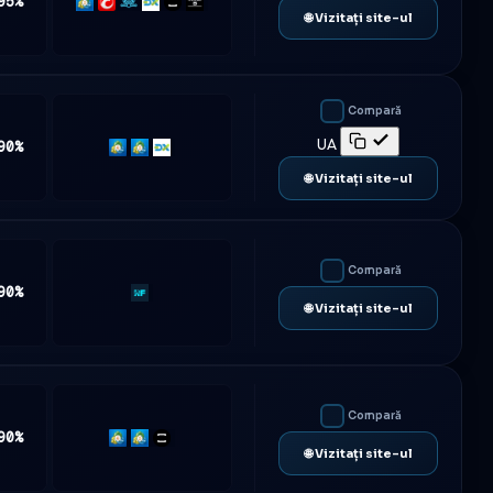
95%
MT5
cTrader
Match-
DXtrade
TradeLocker
Platform5
🌐 Vizitați site-ul
Trader
Compară
UA
90%
MT4
MT5
DXtrade
🌐 Vizitați site-ul
Compară
90%
Rf-
🌐 Vizitați site-ul
Trader
Compară
90%
MT4
MT5
TradeLocker
🌐 Vizitați site-ul