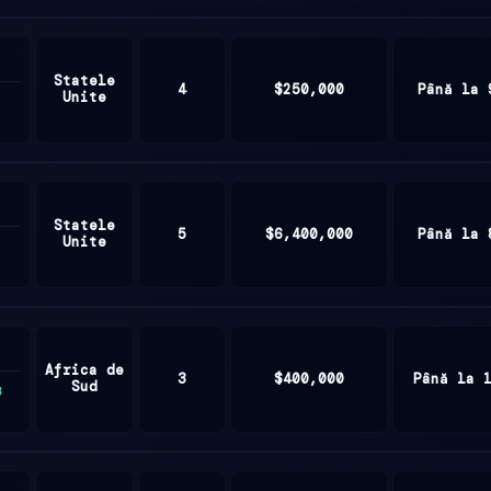
Statele
4
$250,000
Până la 
Unite
Statele
5
$6,400,000
Până la 
Unite
Africa de
3
$400,000
Până la 
Sud
3