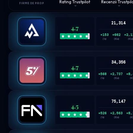
Rating Trustpilot
Recenzii Trustpil
FIRME DE PROP
21,314
4.7
+153
+662
+2,1
(7d)
(30d)
(90d)
34,356
4.7
+568
+2,737
+8,
(7d)
(30d)
(9
75,147
4.5
+526
+2,563
+8,
(7d)
(30d)
(9