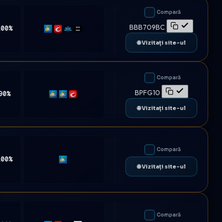
Compară
BBB709BC
100%
MT5
cTrader
Match-
TradeLocker
Trader
🌐 Vizitați site-ul
Compară
BPFG10
90%
MT4
MT5
cTrader
🌐 Vizitați site-ul
Compară
100%
MT5
🌐 Vizitați site-ul
Compară