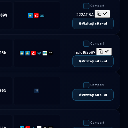
Compară
222A11BA
100%
MT5
cTrader
Match-
Trader
🌐 Vizitați site-ul
Compară
hola182389
95%
MT4
MT5
cTrader
Match-
DXtrade
TradeLocker
Trader
🌐 Vizitați site-ul
Compară
80%
Traderevolution
🌐 Vizitați site-ul
Compară