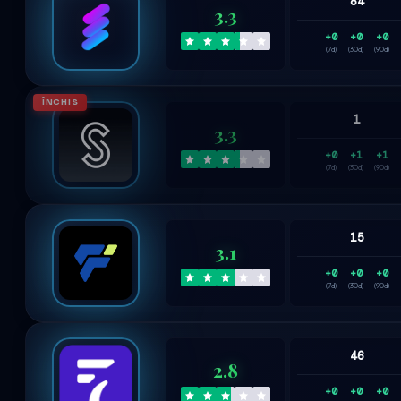
84
3.3
+0
+0
+0
(7d)
(30d)
(90d)
ÎNCHIS
1
3.3
+0
+1
+1
(7d)
(30d)
(90d)
15
3.1
+0
+0
+0
(7d)
(30d)
(90d)
46
2.8
+0
+0
+0