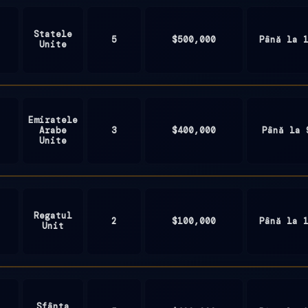
Statele
5
$500,000
Până la 
Unite
Emiratele
Arabe
3
$400,000
Până la 
Unite
Regatul
2
$100,000
Până la 
Unit
Sfânta