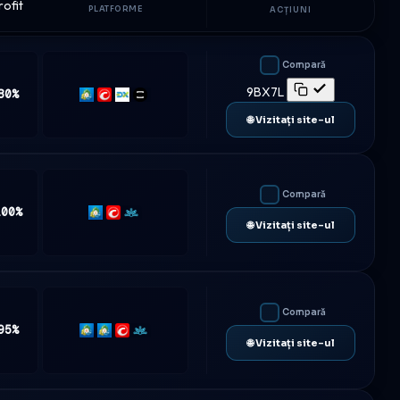
rofit
PLATFORME
ACȚIUNI
Compară
9BX7L
80%
MT5
cTrader
DXtrade
TradeLocker
🌐 Vizitați site-ul
Compară
100%
MT5
cTrader
Match-
🌐 Vizitați site-ul
Trader
Compară
95%
MT4
MT5
cTrader
Match-
🌐 Vizitați site-ul
Trader