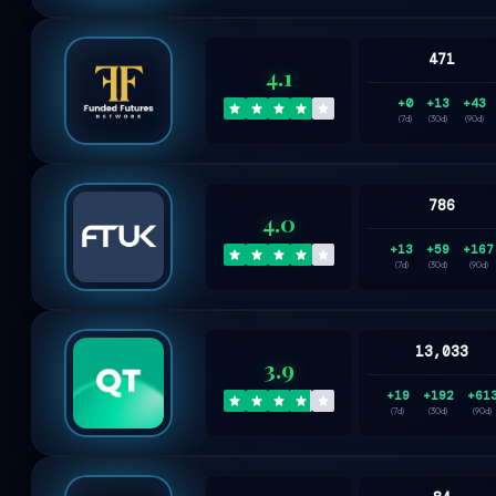
471
4.1
+0
+13
+43
(7d)
(30d)
(90d)
786
4.0
+13
+59
+167
(7d)
(30d)
(90d)
13,033
3.9
+19
+192
+61
(7d)
(30d)
(90d)