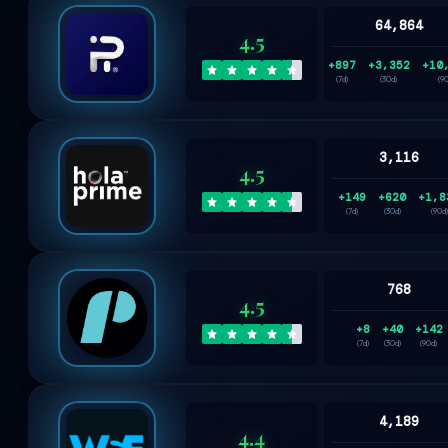
64,864
4.5
+897
+3,352
+10
(7d)
(30d)
(9
3,116
4.5
+149
+620
+1,8
(7d)
(30d)
(90d)
768
4.5
+8
+40
+142
(7d)
(30d)
(90d)
4,189
4.4