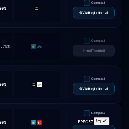
Compară
90%
TradeLocker
🌐 Vizitați site-ul
Compară
2.75%
MT5
Match-
Firmă Închisă
Trader
Compară
90%
TradeLocker
DXtrade
🌐 Vizitați site-ul
Compară
BPFG37
90%
MT5
cTrader