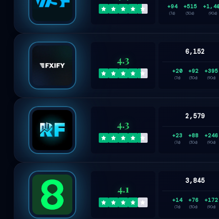
+94
+515
+1,4
(7d)
(30d)
(90d)
6,152
4.3
+20
+92
+395
(7d)
(30d)
(90d)
2,579
4.3
+23
+88
+246
(7d)
(30d)
(90d)
3,845
4.1
+14
+76
+172
(7d)
(30d)
(90d)