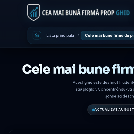
Lista principală
Cele mai bune firme de p
Cele mai bune fir
Acest ghid este destinat traderil
sau plăților. Concentrându-vă d
șanse să deschid
ACTUALIZAT AUGUST