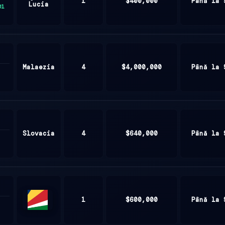
1
$400,000
Până la 
Lucia
01
Malaezia
4
$4,000,000
Până la 
Slovacia
4
$640,000
Până la 
1
$600,000
Până la 
Seychelles