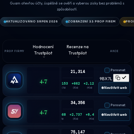
Guam otevřou účty, úspěšně se ověří a vyberou zisky bez problémů s
způsobilostí.
AKTUALIZOVÁNO SRPEN 2026
ZOBRAZENÍ 33 PROP FIREM
PROP
Hodnocení
Recenze na
PROP FIRMY
AKCE
Trustpilot
Trustpilot
Porovnat
21,314
4.7
9BX7L
+153
+662
+2,127
🌐 Navštívit web
(7d)
(30d)
(90d)
34,356
Porovnat
4.7
+568
+2,737
+8,476
🌐 Navštívit web
(7d)
(30d)
(90d)
75,147