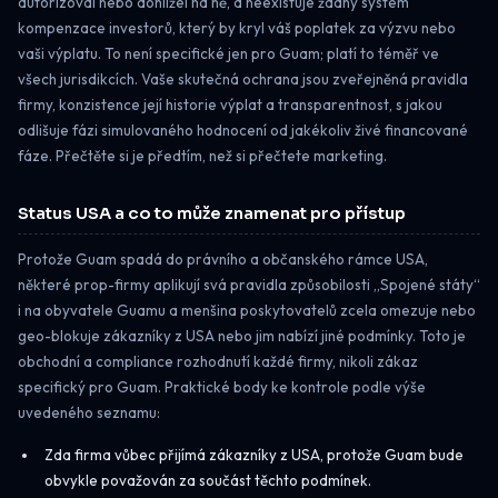
autorizoval nebo dohlížel na ně, a neexistuje žádný systém
kompenzace investorů, který by kryl váš poplatek za výzvu nebo
vaši výplatu. To není specifické jen pro Guam; platí to téměř ve
všech jurisdikcích. Vaše skutečná ochrana jsou zveřejněná pravidla
firmy, konzistence její historie výplat a transparentnost, s jakou
odlišuje fázi simulovaného hodnocení od jakékoliv živé financované
fáze. Přečtěte si je předtím, než si přečtete marketing.
Status USA a co to může znamenat pro přístup
Protože Guam spadá do právního a občanského rámce USA,
některé prop-firmy aplikují svá pravidla způsobilosti „Spojené státy“
i na obyvatele Guamu a menšina poskytovatelů zcela omezuje nebo
geo-blokuje zákazníky z USA nebo jim nabízí jiné podmínky. Toto je
obchodní a compliance rozhodnutí každé firmy, nikoli zákaz
specifický pro Guam. Praktické body ke kontrole podle výše
uvedeného seznamu:
Zda firma vůbec přijímá zákazníky z USA, protože Guam bude
obvykle považován za součást těchto podmínek.