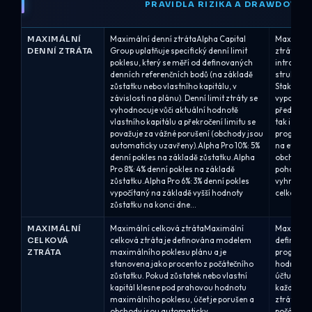
PRAVIDLA RIZIKA A DRAWDOWN
MAXIMÁLNÍ
Maximální denní ztrátaAlpha Capital
Maximální
DENNÍ ZTRÁTA
Group uplatňuje specifický denní limit
ztrát u Th
poklesu, který se měří od definovaných
intradenn
denních referenčních bodů (na základě
struktur 
zůstatku nebo vlastního kapitálu, v
Stakes: De
závislosti na plánu). Denní limit ztráty se
vypočítáv
vyhodnocuje vůči aktuální hodnotě
předchozí
vlastního kapitálu a překročení limitu se
tak i flo
považuje za vážné porušení (obchody jsou
program z
automaticky uzavřeny).Alpha Pro 10%: 5%
na etapu s
denní pokles na základě zůstatku.Alpha
obchodníc
Pro 8%: 4% denní pokles na základě
pohodlně v
zůstatku.Alpha Pro 6%: 3% denní pokles
vyhnuli p
vypočítaný na základě vyšší hodnoty
celkový li
zůstatku na konci dne...
MAXIMÁLNÍ
Maximální celková ztrátaMaximální
Maximální
CELKOVÁ
celková ztráta je definována modelem
definuje 
ZTRÁTA
maximálního poklesu plánu a je
program, 
stanovena jako procento z počátečního
hodnoty v
zůstatku. Pokud zůstatek nebo vlastní
účtu.Boot
kapitál klesne pod prahovou hodnotu
každém h
maximálního poklesu, účet je porušen a
ztráta 4 
obchody jsou automaticky
počáteční