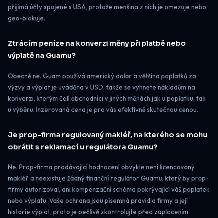
přijímá účty spojené s USA, protože menšina z nich je omezuje nebo
geo-blokuje.
Ztrácím peníze na konverzi měny při platbě nebo
výplatě na Guamu?
Obecně ne. Guam používá americký dolar a většina poplatků za
výzvy a výplat je uváděna v USD, takže se vyhnete nákladům na
konverzi, kterým čelí obchodníci v jiných měnách jak u poplatku, tak
u výběru. Inzerovaná cena je pro vás efektivně skutečnou cenou.
Je prop-firma regulovaný makléř, na kterého se mohu
obrátit s reklamací u regulátora Guamu?
Ne. Prop-firma prodávající hodnocení obvykle není licencovaný
makléř a neexistuje žádný finanční regulátor Guamu, který by prop-
firmy autorizoval, ani kompenzační schéma pokrývající váš poplatek
nebo výplatu. Vaše ochrana jsou písemná pravidla firmy a její
historie výplat, proto je pečlivě zkontrolujte před zaplacením.