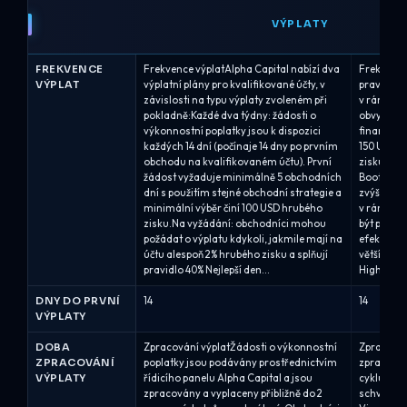
VÝPLATY
FREKVENCE
Frekvence výplatAlpha Capital nabízí dva
Frekvence
VÝPLAT
výplatní plány pro kvalifikované účty, v
pravideln
závislosti na typu výplaty zvoleném při
v rámci s
pokladně:Každé dva týdny: žádosti o
obvykle k 
výkonnostní poplatky jsou k dispozici
financová
každých 14 dní (počínaje 14 dny po prvním
150 USD po
obchodu na kvalifikovaném účtu). První
zisku.Roz
žádost vyžaduje minimálně 5 obchodních
Bootcampu
dní s použitím stejné obchodní strategie a
zvýšit až 
minimální výběr činí 100 USD hrubého
v rámci š
zisku.Na vyžádání: obchodníci mohou
být ponech
požádat o výplatu kdykoli, jakmile mají na
efektivní
účtu alespoň 2% hrubého zisku a splňují
větší veli
pravidlo 40% Nejlepší den...
High...
DNY DO PRVNÍ
14
14
VÝPLATY
DOBA
Zpracování výplatŽádosti o výkonnostní
Zpracován
ZPRACOVÁNÍ
poplatky jsou podávány prostřednictvím
zpracováv
VÝPLATY
řídicího panelu Alpha Capital a jsou
cyklu, při
zpracovány a vyplaceny přibližně do 2
schválení