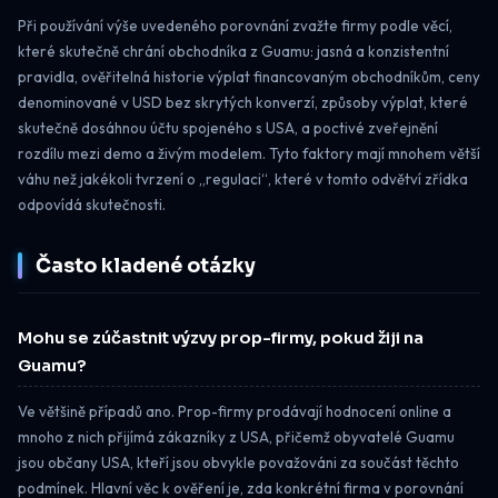
Při používání výše uvedeného porovnání zvažte firmy podle věcí,
které skutečně chrání obchodníka z Guamu: jasná a konzistentní
pravidla, ověřitelná historie výplat financovaným obchodníkům, ceny
denominované v USD bez skrytých konverzí, způsoby výplat, které
skutečně dosáhnou účtu spojeného s USA, a poctivé zveřejnění
rozdílu mezi demo a živým modelem. Tyto faktory mají mnohem větší
váhu než jakékoli tvrzení o „regulaci“, které v tomto odvětví zřídka
odpovídá skutečnosti.
Často kladené otázky
Mohu se zúčastnit výzvy prop-firmy, pokud žiji na
Guamu?
Ve většině případů ano. Prop-firmy prodávají hodnocení online a
mnoho z nich přijímá zákazníky z USA, přičemž obyvatelé Guamu
jsou občany USA, kteří jsou obvykle považováni za součást těchto
podmínek. Hlavní věc k ověření je, zda konkrétní firma v porovnání