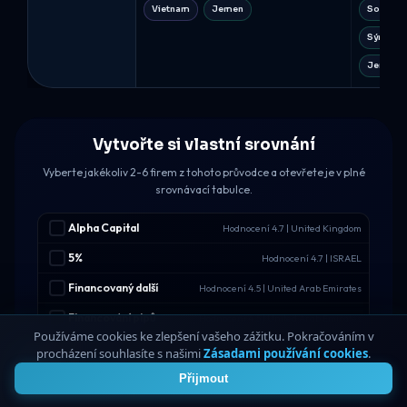
Vietnam
Jemen
Somáls
Sýrie
Jemen
Vytvořte si vlastní srovnání
Vyberte jakékoliv 2-6 firem z tohoto průvodce a otevřete je v plné
srovnávací tabulce.
Alpha Capital
Hodnocení 4.7 | United Kingdom
5%
Hodnocení 4.7 | ISRAEL
Financovaný další
Hodnocení 4.5 | United Arab Emirates
Financování pipů
Hodnocení 4.5 | United Arab Emirates
Používáme cookies ke zlepšení vašeho zážitku. Pokračováním v
Hola Prime
Hodnocení 4.5 | Hong Kong
procházení souhlasíte s našimi
Zásadami používání cookies
.
4
Obchodujte s pool
Hodnocení 4.5 | Israel
Přijmout