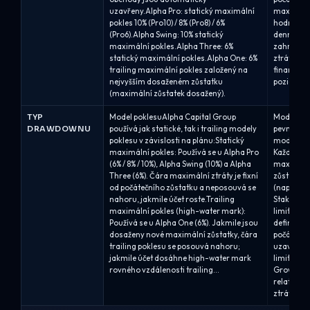
uzavřeny.Alpha Pro: statický maximální
maximální
pokles 10% (Pro10) / 8% (Pro8) / 6%
hodnotící 
(Pro6).Alpha Swing: 10% statický
denním s
maximální pokles.Alpha Three: 6%
zahrnutým
statický maximální pokles.Alpha One: 6%
ztráta 6 
trailing maximální pokles založený na
financova
nejvyšším dosaženém zůstatku
pozice pře
(maximální zůstatek dosažený).
TYP
Model poklesuAlpha Capital Group
Model výb
DRAWDOWNU
používá jak statické, tak i trailing modely
pevné pro
poklesu v závislosti na plánu:Statický
modelů sl
maximální pokles: Používá se u Alpha Pro
Každý pro
(6% / 8% / 10%), Alpha Swing (10%) a Alpha
maximální
Three (6%). Čára maximální ztráty je fixní
zůstatku 
od počátečního zůstatku a neposouvá se
(např. 5 %
nahoru, jakmile účet roste.Trailing
Stakes, 6 
maximální pokles (high-water mark):
limity: Ma
Používá se u Alpha One (6%). Jakmile jsou
definován
dosaženy nové maximální zůstatky, čára
počáteční
trailing poklesu se posouvá nahoru;
uzavřené, 
jakmile účet dosáhne high-water mark
limity pr
rovného vzdálenosti trailing...
Growth js
relativně
ztrát (4–6 