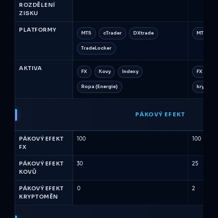
ROZDĚLENÍ
ZISKU
PLATFORMY
MT5
cTrader
DXtrade
MT5
TradeLocker
AKTIVA
FX
Kovy
Indexy
FX
k
Ropa (Energie)
kryptom
PÁKOVÝ EFEKT
PÁKOVÝ EFEKT
100
100
FX
PÁKOVÝ EFEKT
30
25
KOVŮ
PÁKOVÝ EFEKT
0
2
KRYPTOMĚN