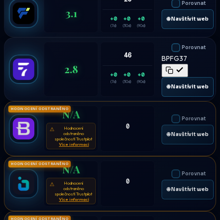
Porovnat
3.1
+0
+0
+0
🌐 Navštívit web
(7d)
(30d)
(90d)
Porovnat
46
BPFG37
2.8
+0
+0
+0
(7d)
(30d)
(90d)
🌐 Navštívit web
HODNOCENÍ ODSTRANĚNO
N/A
Porovnat
0
Hodnocení
⚠
odstraněno
🌐 Navštívit web
společností Trustpilot
Více informací
HODNOCENÍ ODSTRANĚNO
N/A
Porovnat
0
Hodnocení
⚠
odstraněno
🌐 Navštívit web
společností Trustpilot
Více informací
HODNOCENÍ ODSTRANĚNO