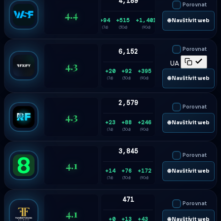
4,189
Porovnat
4.4
+94
+515
+1,401
🌐 Navštívit web
(7d)
(30d)
(90d)
Porovnat
6,152
4.3
UA
+20
+92
+395
🌐 Navštívit web
(7d)
(30d)
(90d)
2,579
Porovnat
4.3
+23
+88
+246
🌐 Navštívit web
(7d)
(30d)
(90d)
3,845
Porovnat
4.1
+14
+76
+172
🌐 Navštívit web
(7d)
(30d)
(90d)
471
Porovnat
4.1
+0
+13
+43
🌐 Navštívit web