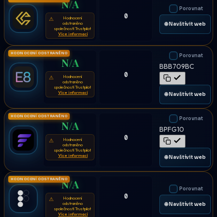
N/A
Porovnat
0
Hodnocení
⚠
odstraněno
🌐 Navštívit web
společností Trustpilot
Více informací
HODNOCENÍ ODSTRANĚNO
Porovnat
N/A
BBB709BC
0
Hodnocení
⚠
odstraněno
společností Trustpilot
Více informací
🌐 Navštívit web
HODNOCENÍ ODSTRANĚNO
Porovnat
N/A
BPFG10
0
Hodnocení
⚠
odstraněno
společností Trustpilot
Více informací
🌐 Navštívit web
HODNOCENÍ ODSTRANĚNO
N/A
Porovnat
0
Hodnocení
⚠
odstraněno
🌐 Navštívit web
společností Trustpilot
Více informací