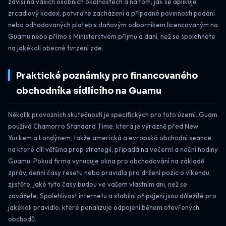
závisí na vašich osobních okolnostech a na tom, jak se aplikuje
zrcadlový kodex, potvrďte zacházení a případné povinnosti podání
nebo odhadovaných plateb s daňovým odborníkem licencovaným na
Guamu nebo přímo s Ministerstvem příjmů a daní, než se spolehnete
na jakékoli obecné tvrzení zde.
Praktické poznámky pro financovaného
obchodníka sídlícího na Guamu
Několik provozních skutečností je specifických pro toto území. Guam
používá Chamorro Standard Time, která je výrazně před New
Yorkem a Londýnem, takže americká a evropská obchodní seance,
na které cílí většina prop strategií, připadá na večerní a noční hodiny
Guamu. Pokud firma vynucuje okna pro obchodování na základě
zpráv, denní časy resetu nebo pravidla pro držení pozic o víkendu,
zjistěte, jaké tyto časy budou ve vašem vlastním dni, než se
zavážete. Spolehlivost internetu a stabilní připojení jsou důležité pro
jakékoli pravidlo, které penalizuje odpojení během otevřených
obchodů.