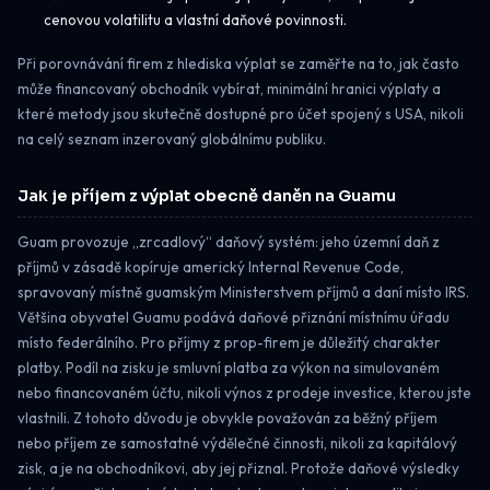
cenovou volatilitu a vlastní daňové povinnosti.
Při porovnávání firem z hlediska výplat se zaměřte na to, jak často
může financovaný obchodník vybírat, minimální hranici výplaty a
které metody jsou skutečně dostupné pro účet spojený s USA, nikoli
na celý seznam inzerovaný globálnímu publiku.
Jak je příjem z výplat obecně daněn na Guamu
Guam provozuje „zrcadlový“ daňový systém: jeho územní daň z
příjmů v zásadě kopíruje americký Internal Revenue Code,
spravovaný místně guamským Ministerstvem příjmů a daní místo IRS.
Většina obyvatel Guamu podává daňové přiznání místnímu úřadu
místo federálního. Pro příjmy z prop-firem je důležitý charakter
platby. Podíl na zisku je smluvní platba za výkon na simulovaném
nebo financovaném účtu, nikoli výnos z prodeje investice, kterou jste
vlastnili. Z tohoto důvodu je obvykle považován za běžný příjem
nebo příjem ze samostatné výdělečné činnosti, nikoli za kapitálový
zisk, a je na obchodníkovi, aby jej přiznal. Protože daňové výsledky