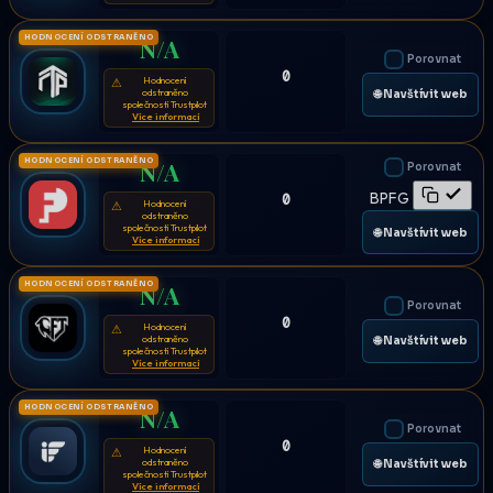
HODNOCENÍ ODSTRANĚNO
N/A
Porovnat
0
Hodnocení
⚠
odstraněno
🌐 Navštívit web
společností Trustpilot
Více informací
HODNOCENÍ ODSTRANĚNO
N/A
Porovnat
BPFG
0
Hodnocení
⚠
odstraněno
společností Trustpilot
🌐 Navštívit web
Více informací
HODNOCENÍ ODSTRANĚNO
N/A
Porovnat
0
Hodnocení
⚠
odstraněno
🌐 Navštívit web
společností Trustpilot
Více informací
HODNOCENÍ ODSTRANĚNO
N/A
Porovnat
0
Hodnocení
⚠
odstraněno
🌐 Navštívit web
společností Trustpilot
Více informací