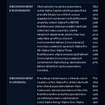
OBCHODOVÁNÍ
Obchodování na zprávy je povoleno,
Obchodová
S NOVINKAMI
avšak Alpha Capital uplatňuje specifická
většiny p
pravidla týkající se určitých vysoce
omezením
dopadových oznámení na Kvalifikované
Obchodová
analytiky účtech.Alpha Pro 8%/10%
zadávání 
Kvalifikované: žádné provádění obchodů
(čekající
(otevírání nebo uzavírání, včetně
novinek č
čekajících objednávek, plnění stop-loss
je zakázá
nebo take-profit) na cílových
objednáve
instrumentech během 2 minut před a 2
vysoce do
minut po uvedených zprávách.Alpha Pro
povoleno.T
6% / Alpha One / Alpha Three
zneužíván
Kvalifikované: stejné omezení platí během
událostec
5 minut před a 5 minut po uvedených
normální 
oznámeních.Alpha Swing: obchodování
je to povo
během důležitých zpráv je povoleno;
nicméně,...
OBCHODOVÁNÍ
Pravidla pro držení pozic o víkendu závisí
The 5%ers
O VÍKENDU
na plánu a fázi.Alpha Pro: držení obchodů
víkendech
přes víkend je povoleno během fáze
Bootcamp,
hodnocení, ale není povoleno ve fázi účtu
ohledem n
Kvalifikovaného analytika (považováno
sazby. In
za měkké porušení s odstraněním
pokud jso
zisků).Alpha Swing / Alpha One / Alpha
obchodníci