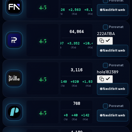
Porovnat
4.5
+526
+2,563
+8,195
🌐 Navštívit web
(7d)
(30d)
(90d)
Porovnat
64,864
222A11BA
4.5
+897
+3,352
+10,434
(7d)
(30d)
(90d)
🌐 Navštívit web
Porovnat
3,116
hola182389
4.5
+149
+620
+1,835
(7d)
(30d)
(90d)
🌐 Navštívit web
768
Porovnat
4.5
+8
+40
+142
🌐 Navštívit web
(7d)
(30d)
(90d)