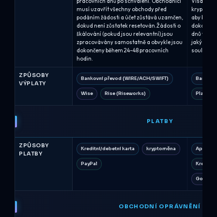
pracovních dnů po schválení. Obchodníci
Visa kart
musí uzavřít všechny obchody před
kryptoměn
podáním žádosti a účet zůstává uzamčen,
aby byl ry
dokud není zůstatek resetován.Žádosti o
dokončena
škálování (pokud jsou relevantní) jsou
dnů v záv
zpracovávány samostatně a obvykle jsou
jakýchkol
dokončeny během 24–48 pracovních
souladu.
hodin.
ZPŮSOBY
Bankovní převod (WIRE/ACH/SWIFT)
Bankovn
VÝPLATY
Wise
Rise (Riseworks)
Platform
PLATBY
ZPŮSOBY
Kreditní/debetní karta
kryptoměna
Apple P
PLATBY
PayPal
Kreditní
Google 
OBCHODNÍ OPRÁVNĚNÍ