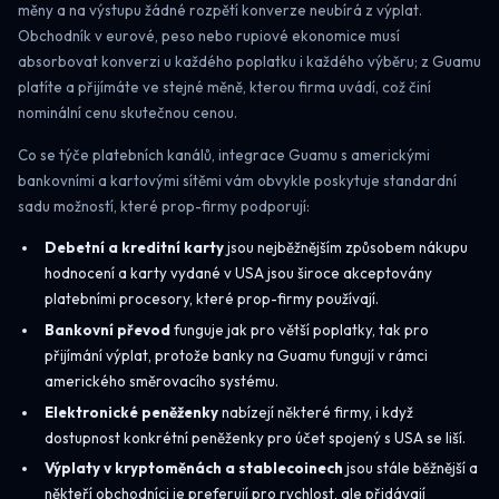
měny a na výstupu žádné rozpětí konverze neubírá z výplat.
Obchodník v eurové, peso nebo rupiové ekonomice musí
absorbovat konverzi u každého poplatku i každého výběru; z Guamu
platíte a přijímáte ve stejné měně, kterou firma uvádí, což činí
nominální cenu skutečnou cenou.
Co se týče platebních kanálů, integrace Guamu s americkými
bankovními a kartovými sítěmi vám obvykle poskytuje standardní
sadu možností, které prop-firmy podporují:
Debetní a kreditní karty
jsou nejběžnějším způsobem nákupu
hodnocení a karty vydané v USA jsou široce akceptovány
platebními procesory, které prop-firmy používají.
Bankovní převod
funguje jak pro větší poplatky, tak pro
přijímání výplat, protože banky na Guamu fungují v rámci
amerického směrovacího systému.
Elektronické peněženky
nabízejí některé firmy, i když
dostupnost konkrétní peněženky pro účet spojený s USA se liší.
Výplaty v kryptoměnách a stablecoinech
jsou stále běžnější a
někteří obchodníci je preferují pro rychlost, ale přidávají