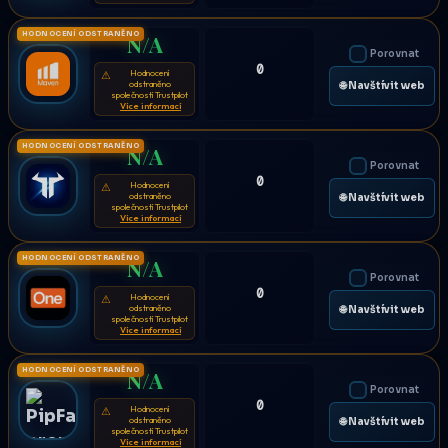
HODNOCENÍ ODSTRANĚNO
N/A
Porovnat
0
Hodnocení
⚠
odstraněno
🌐 Navštívit web
společností Trustpilot
Více informací
HODNOCENÍ ODSTRANĚNO
N/A
Porovnat
0
Hodnocení
⚠
odstraněno
🌐 Navštívit web
společností Trustpilot
Více informací
HODNOCENÍ ODSTRANĚNO
N/A
Porovnat
0
Hodnocení
⚠
odstraněno
🌐 Navštívit web
společností Trustpilot
Více informací
HODNOCENÍ ODSTRANĚNO
N/A
Porovnat
0
Hodnocení
⚠
odstraněno
🌐 Navštívit web
společností Trustpilot
Více informací