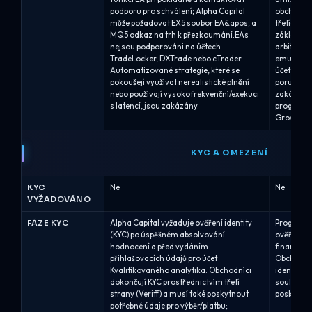
podporu pro schválení; Alpha Capital
obchody z 
může požadovat EX5 soubor EA&apos; a
třetích st
MQ5 odkaz na trh k přezkoumání.EAs
základě la
nejsou podporováni na účtech
arbitráž 
TradeLocker, DXTrade nebo cTrader.
emulátore
Automatizované strategie, které se
účet, u k
pokoušejí využívat nerealistické plnění
porušující
nebo používají vysokofrekvenční/exekuci
zakázán a
s latencí, jsou zakázány.
programů,
Growth.
KYC A OMEZENÍ
KYC
Ne
Ne
VYŽADOVÁNO
FÁZE KYC
Alpha Capital vyžaduje ověření identity
Program 5
(KYC) po úspěšném absolvování
ověření K
hodnocení a před vydáním
financová
přihlašovacích údajů pro účet
Obchodníc
Kvalifikovaného analytika. Obchodníci
identifika
dokončují KYC prostřednictvím třetí
souladu s
strany (Veriff) a musí také poskytnout
poskytovat
potřebné údaje pro výběr/platbu;