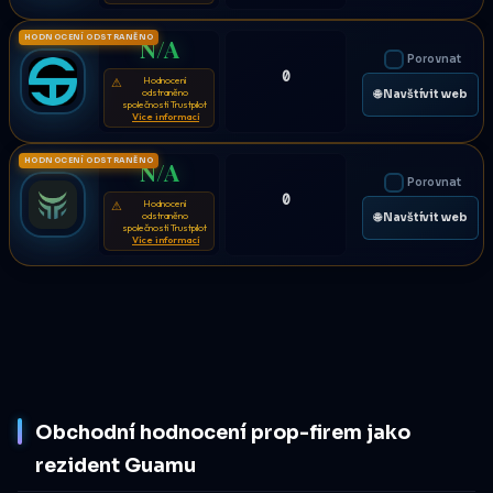
HODNOCENÍ ODSTRANĚNO
N/A
Porovnat
0
Hodnocení
⚠
odstraněno
🌐 Navštívit web
společností Trustpilot
Více informací
HODNOCENÍ ODSTRANĚNO
N/A
Porovnat
0
Hodnocení
⚠
odstraněno
🌐 Navštívit web
společností Trustpilot
Více informací
Obchodní hodnocení prop-firem jako
rezident Guamu