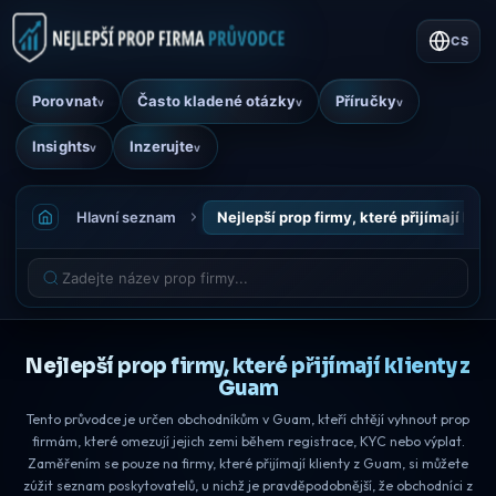
CS
Porovnat
Často kladené otázky
Příručky
v
v
v
Insights
Inzerujte
v
v
Hlavní seznam
Nejlepší prop firmy, které přijímají kli
Nejlepší prop firmy, které přijímají klienty z
Guam
Tento průvodce je určen obchodníkům v Guam, kteří chtějí vyhnout prop
firmám, které omezují jejich zemi během registrace, KYC nebo výplat.
Zaměřením se pouze na firmy, které přijímají klienty z Guam, si můžete
zúžit seznam poskytovatelů, u nichž je pravděpodobnější, že obchodníci z