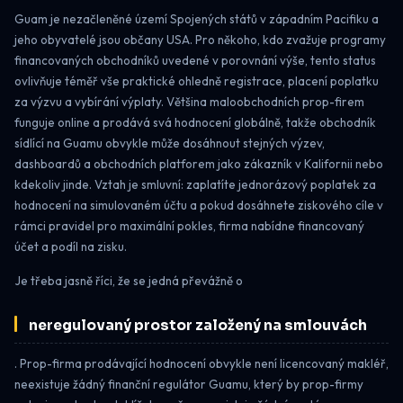
Guam je nezačleněné území Spojených států v západním Pacifiku a
jeho obyvatelé jsou občany USA. Pro někoho, kdo zvažuje programy
financovaných obchodníků uvedené v porovnání výše, tento status
ovlivňuje téměř vše praktické ohledně registrace, placení poplatku
za výzvu a vybírání výplaty. Většina maloobchodních prop-firem
funguje online a prodává svá hodnocení globálně, takže obchodník
sídlící na Guamu obvykle může dosáhnout stejných výzev,
dashboardů a obchodních platforem jako zákazník v Kalifornii nebo
kdekoliv jinde. Vztah je smluvní: zaplatíte jednorázový poplatek za
hodnocení na simulovaném účtu a pokud dosáhnete ziskového cíle v
rámci pravidel pro maximální pokles, firma nabídne financovaný
účet a podíl na zisku.
Je třeba jasně říci, že se jedná převážně o
neregulovaný prostor založený na smlouvách
. Prop-firma prodávající hodnocení obvykle není licencovaný makléř,
neexistuje žádný finanční regulátor Guamu, který by prop-firmy