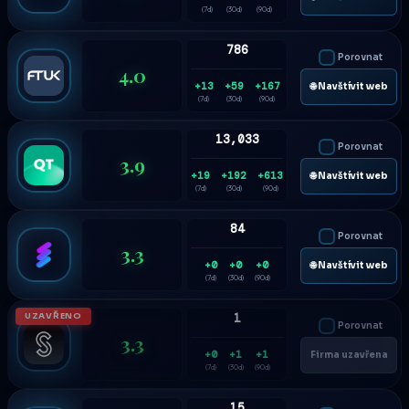
(7d)
(30d)
(90d)
786
Porovnat
4.0
+13
+59
+167
🌐 Navštívit web
(7d)
(30d)
(90d)
13,033
Porovnat
3.9
+19
+192
+613
🌐 Navštívit web
(7d)
(30d)
(90d)
84
Porovnat
3.3
+0
+0
+0
🌐 Navštívit web
(7d)
(30d)
(90d)
UZAVŘENO
1
Porovnat
3.3
+0
+1
+1
Firma uzavřena
(7d)
(30d)
(90d)
15