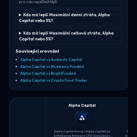
pro vás nejdůležitější.
Kdo má lepší Maximální denní ztráta, Alpha
Capital nebo 5%?
Kdo má lepší Maximální celková ztráta, Alpha
Capital nebo 5%?
Související srovnání
Alpha Capital vs Audacity Capital
Alpha Capital vs Blueberry Funded
Alpha Capital vs BrightFunded
Alpha Capital vs Crypto Fund Trader
Alpha Capital
Alpha Capital Group (Alpha Capital) je
The 5%e
britská prop firma pro CFD (založená v
nabízí 