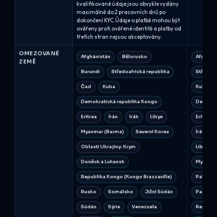
kvalifikované údaje jsou obvykle vydány
maximálně do 2 pracovních dnů po
dokončení KYC.Údaje o platbě mohou být
ověřeny proti ověřené identitě a platby od
třetích stran nejsou akceptovány.
OMEZOVANÉ
Afghánistán
Bělorusko
Afgháni
ZEMĚ
Burundi
Středoafrická republika
Středoaf
Čad
Kuba
Kuba
Demokratická republika Kongo
Demokra
Eritrea
Írán
Irák
Libye
Eritrea
Myanmar (Barma)
Severní Korea
Írán
Oblasti Ukrajiny: Krym
Libanon
Doněck a Luhansk
Myanma
Republika Kongo (Kongo Brazzaville)
Palestin
Rusko
Somálsko
Jižní Súdán
Papua N
Súdán
Sýrie
Venezuela
Republi