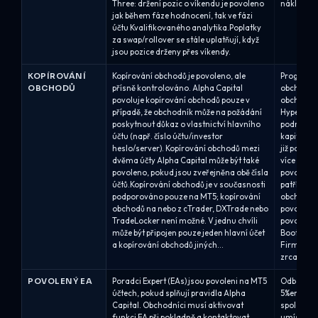
Three: držení pozic o víkendu je povoleno
náklady na
jak během fáze hodnocení, tak ve fázi
účtu Kvalifikovaného analytika.Poplatky
za swap/rollover se stále uplatňují, když
jsou pozice drženy přes víkendy.
KOPÍROVÁNÍ
Kopírování obchodů je povoleno, ale
Program 5
OBCHODŮ
přísně kontrolováno. Alpha Capital
obchodů s
povoluje kopírování obchodů pouze v
obchodů j
případě, že obchodník může na požádání
Hyper Gro
poskytnout důkaz o vlastnictví hlavního
podmínek.
účtu (např. číslo účtu/investor
kapitál př
heslo/server). Kopírování obchodů mezi
již povol
dvěma účty Alpha Capital může být také
více účtec
povoleno, pokud jsou zveřejněna obě čísla
povoleno p
účtů.Kopírování obchodů je v současnosti
patří ste
podporováno pouze na MT5; kopírování
obchodů t
obchodů na nebo z cTrader, DXTrade nebo
povoleno.
TradeLocker není možné. V jednu chvíli
povoleno 
může být připojen pouze jeden hlavní účet
Bootcamp.
a kopírování obchodů jiných...
Firm One
zrcadlit je
POVOLENÝ EA
Poradci Expert (EAs) jsou povoleni na MT5
Odborní p
účtech, pokud splňují pravidla Alpha
5%ers, po
Capital. Obchodníci musí aktivovat
společnos
funkci EA při pokladně a kontaktovat
umístit s