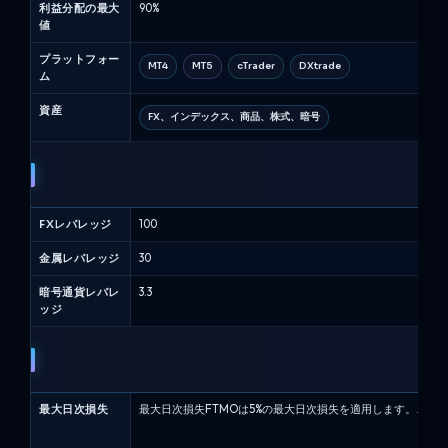
利益分配の最大
90%
プ
値
フ
ァ
プラットフォー
MT4
MT5
cTrader
DXtrade
ー
ム
ム
資産
比
FX、インデックス、商品、株式、暗号
較
(8
月
2026)
FXレバレッジ
100
金属レバレッジ
30
暗号通貨レバレ
3.3
ッジ
最大日次損失
最大日次損失FTMOは5%の最大日次損失を適用します。これ