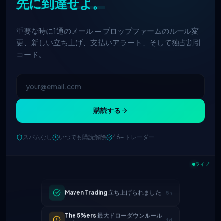
先に到達せよ。
重要な時に1通のメール — プロップファームのルール変
更、新しい立ち上げ、支払いアラート、そして独占割引
コード。
購読する
FTMO
更新された利益分配 → 90%
2h
スパムなし
いつでも購読解除
46+ トレーダー
Maven Trading
立ち上げられました
5h
ライブ
The 5%ers
最大ドローダウンルール
1d
が変更されました
Alpha Capital
— 25%オフコード:
1d
ALP25