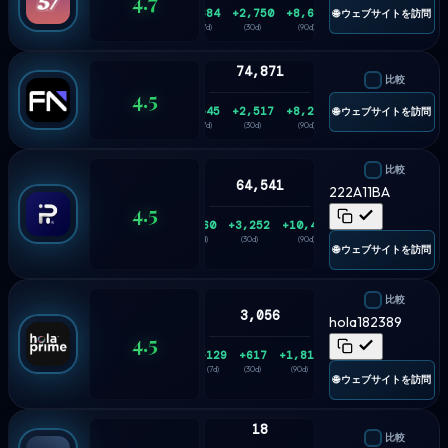
4.7
+684
+2,750
+8,684
🌐 ウェブサイトを訪問
(7d)
(30d)
(90d)
74,871
比較
4.5
+545
+2,517
+8,228
🌐 ウェブサイトを訪問
(7d)
(30d)
(90d)
比較
64,541
222A11BA
4.5
+860
+3,252
+10,416
(7d)
(30d)
(90d)
🌐 ウェブサイトを訪問
比較
3,056
hola182389
4.5
+129
+617
+1,815
(7d)
(30d)
(90d)
🌐 ウェブサイトを訪問
18
比較