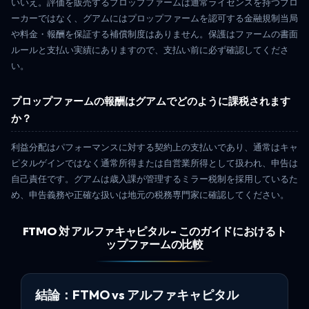
いいえ。評価を販売するプロップファームは通常ライセンスを持つブロ
ーカーではなく、グアムにはプロップファームを認可する金融規制当局
や料金・報酬を保証する補償制度はありません。保護はファームの書面
ルールと支払い実績にありますので、支払い前に必ず確認してくださ
い。
プロップファームの報酬はグアムでどのように課税されます
か？
利益分配はパフォーマンスに対する契約上の支払いであり、通常はキャ
ピタルゲインではなく通常所得または自営業所得として扱われ、申告は
自己責任です。グアムは歳入課が管理するミラー税制を採用しているた
め、申告義務や正確な扱いは地元の税務専門家に確認してください。
FTMO 対 アルファキャピタル - このガイドにおけるト
ップファームの比較
結論：FTMO vs アルファキャピタル