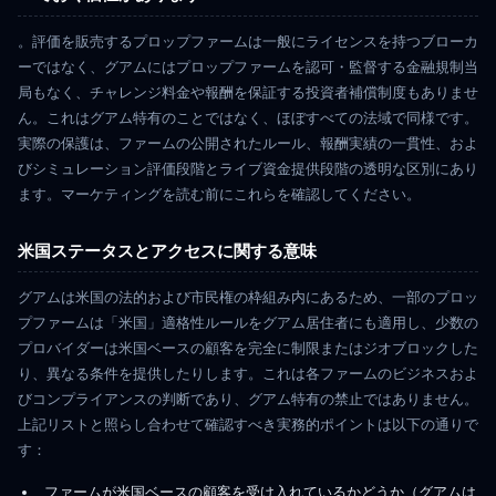
。評価を販売するプロップファームは一般にライセンスを持つブローカ
ーではなく、グアムにはプロップファームを認可・監督する金融規制当
局もなく、チャレンジ料金や報酬を保証する投資者補償制度もありませ
ん。これはグアム特有のことではなく、ほぼすべての法域で同様です。
実際の保護は、ファームの公開されたルール、報酬実績の一貫性、およ
びシミュレーション評価段階とライブ資金提供段階の透明な区別にあり
ます。マーケティングを読む前にこれらを確認してください。
米国ステータスとアクセスに関する意味
グアムは米国の法的および市民権の枠組み内にあるため、一部のプロッ
プファームは「米国」適格性ルールをグアム居住者にも適用し、少数の
プロバイダーは米国ベースの顧客を完全に制限またはジオブロックした
り、異なる条件を提供したりします。これは各ファームのビジネスおよ
びコンプライアンスの判断であり、グアム特有の禁止ではありません。
上記リストと照らし合わせて確認すべき実務的ポイントは以下の通りで
す：
ファームが米国ベースの顧客を受け入れているかどうか（グアムは