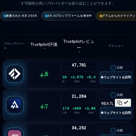
す可能性が高いプロバイダーを絞り込むことができます。
更新された 8月 2026
36 のプロップファームを表示中
グアムからのクライアン
Trustpilotレビュ
Trustpilot評価
プロップファー
アクション
ー
ム
47,791
比較
4.8
+829
+2,875
+5,433
🌐 ウェブサイトを訪問
(7d)
(30d)
(90d)
比較
21,284
4.7
9BX7L
+174
+659
+2,048
🌐 ウェブサイトを訪問
(7d)
(30d)
(90d)
34,252
比較