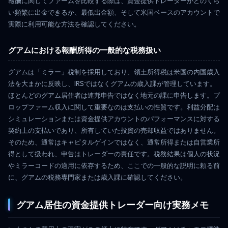
報酬に関してファームを比較する際は、資金提供トレーダーがどのくら
い頻繁に出金できるか、最低出金額、そして米国ベースのアカウントで
実際に利用可能な方法を確認してください。
グアムにおける報酬所得の一般的な税務扱い
グアムは「ミラー」税制を採用しており、領土所得税は米国の内国歳入
法を大まかに反映し、IRSではなくグアムの歳入課が管理しています。
ほとんどのグアム居住者は連邦申告ではなく地元の課に申告します。プ
ロップファーム収入に関して重要なのは支払いの性質です。利益分配は
シミュレーションまたは資金提供アカウントのパフォーマンスに対する
契約上の支払いであり、所有していた投資の売却収益ではありません。
そのため、通常はキャピタルゲインではなく、通常所得または自営業所
得として扱われ、申告はトレーダーの責任です。税務結果は個人の状況
やミラーコードの適用に依存するため、ここでの一般的な説明に頼る前
に、グアムの税務専門家または歳入課に確認してください。
グアム居住の資金提供トレーダー向け実務メモ