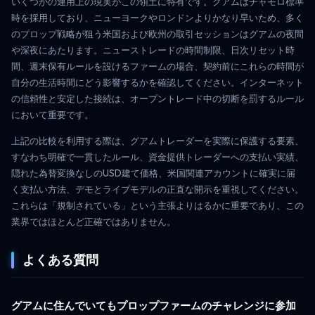
いくつかの運用上の現実がこの領土に特有です。グアムはチャモロ標準
時を採用しており、ニューヨークやロンドンよりかなり早いため、多く
のプロップ戦略が狙う米国および欧州の取引セッションはグアムの夜間
や深夜にあたります。ニューストレードの時間制限、日次リセット時
間、週末保有ルールを設けるファームの場合、契約前にこれらの時間が
自分の生活時間にどう影響するかを確認してください。インターネット
の信頼性と安定した接続は、オープントレード中の切断を罰するルール
において重要です。
上記の比較を利用する際は、グアムトレーダーを実際に保護する要素、
すなわち明確で一貫したルール、資金提供トレーダーへの支払い実績、
隠れた為替変換なしのUSD建て価格、米国関連アカウントに確実に届
く支払い方法、デモとライブモデルの正直な開示を重視してください。
これらは「規制されている」という主張よりはるかに重要であり、この
業界ではほとんど正確ではありません。
よくある質問
グアムに住んでいてもプロップファームのチャレンジに参加