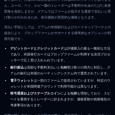
ん。ユーロ、ペソ、ルピー圏のトレーダーは手数料や出金のたびに為替
変換を負担しますが、グアムではファームが提示する通貨で支払いと受
け取りが行われるため、表示価格が実質的な価格となります。
支払い手段としては、グアムの米国銀行およびカードネットワークとの
統合により、プロップファームがサポートする標準的なオプションが利
用可能です：
デビットカードとクレジットカード
は評価購入の最も一般的な方法
であり、米国発行カードはプロップファームが利用する決済プロセ
ッサーで広く受け入れられています。
銀行振込
は高額な手数料支払いと報酬受け取りの両方に対応し、グ
アムの銀行は米国のルーティングシステム内で運営されています。
電子ウォレット
は一部のファームで提供されていますが、特定のウ
ォレットが米国関連アカウントで利用可能かは異なります。
暗号通貨およびステーブルコイン
による報酬も増加しており、スピ
ードを重視するトレーダーに好まれますが、価格変動や税務報告の
考慮事項があります。