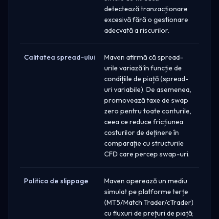
detectează tranzacționare
excesivă fără o gestionare
adecvată a riscurilor.
Calitatea spread-ului
Maven afirmă că spread-
urile variază în funcție de
condițiile de piață (spread-
uri variabile). De asemenea,
promovează taxe de swap
zero pentru toate conturile,
ceea ce reduce fricțiunea
costurilor de deținere în
comparație cu structurile
CFD care percep swap-uri.
Politica de slippage
Maven operează un mediu
simulat pe platforme terțe
(MT5/Match Trader/cTrader)
cu fluxuri de prețuri de piață;