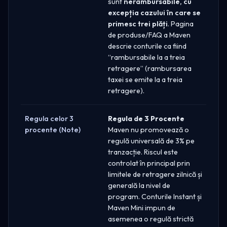
sunt
nerambursabile, cu
excepția cazului în care se
primesc trei plăți
. Pagina
de produse/FAQ a Maven
descrie conturile ca fiind
“rambursabile la a treia
retragere” (rambursarea
taxei se emite la a treia
retragere).
Regula celor 3
Regula de 3 Procente
procente (Note)
Maven nu promovează o
regulă universală de 3% pe
tranzacție. Riscul este
controlat în principal prin
limitele de retragere zilnică și
generală la nivel de
program. Conturile Instant și
Maven Mini impun de
asemenea o regulă strictă