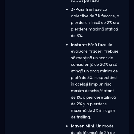
(0,5%) pe fază.
3-Pas:
Trei faze cu
obiective de 3% fiecare, o
pierdere zilnică de 2% și o
pierdere maximă statică
de 3%.
Instant:
Fără faze de
evaluare; traderii trebuie
să mențină un scor de
consistență de 20% și să
atingă un prag minim de
plată de 3%, respectând
în același timp un risc
maxim deschis/flotant
de 1%, o pierdere zilnică
de 2% și o pierdere
maximă de 3% în regim
de trailing.
Maven Mini:
Un model
de plată unică de 24 de