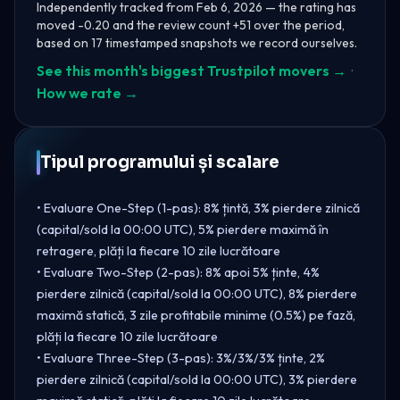
Independently tracked from Feb 6, 2026 — the rating has
moved -0.20 and the review count +51 over the period,
based on 17 timestamped snapshots we record ourselves.
See this month's biggest Trustpilot movers →
·
How we rate →
Tipul programului și scalare
• Evaluare One-Step (1-pas): 8% țintă, 3% pierdere zilnică
(capital/sold la 00:00 UTC), 5% pierdere maximă în
retragere, plăți la fiecare 10 zile lucrătoare
• Evaluare Two-Step (2-pas): 8% apoi 5% ținte, 4%
pierdere zilnică (capital/sold la 00:00 UTC), 8% pierdere
maximă statică, 3 zile profitabile minime (0.5%) pe fază,
plăți la fiecare 10 zile lucrătoare
• Evaluare Three-Step (3-pas): 3%/3%/3% ținte, 2%
pierdere zilnică (capital/sold la 00:00 UTC), 3% pierdere