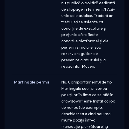
nu publică o politică dedicată
de slippage în termenii/FAQ-
urile sale publice. Traderii ar
trebui să se aștepte ca
condițiile de executare și
prețurile să reflecte
condițiile platformei și ale
pieței în simulare, sub
rezerva regulilor de
prevenire a abuzului și a
revizuirilor Maven.
Martingale permis
Nu. Comportamentul de tip
Martingale sau „stivuirea
pozițiilor în timp ce se află în
drawdown” este tratat ca joc
de noroc (de exemplu,
deschiderea a cinci sau mai
multe poziții într-o
tranzacție pierzătoare) și