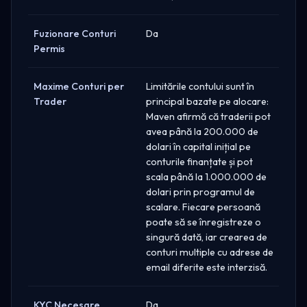
Fuzionare Conturi
Da
Permis
Maxime Conturi per
Limitările contului sunt în
Trader
principal bazate pe alocare:
Maven afirmă că traderii pot
avea până la 200.000 de
dolari în capital inițial pe
conturile finanțate și pot
scala până la 1.000.000 de
dolari prin programul de
scalare. Fiecare persoană
poate să se înregistreze o
singură dată, iar crearea de
conturi multiple cu adrese de
email diferite este interzisă.
KYC Necesare
Da