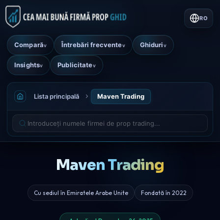
RO
Compară
Întrebări frecvente
Ghiduri
v
v
v
Insights
Publicitate
v
v
Lista principală
Maven Trading
Maven Trading
Cu sediul în Emiratele Arabe Unite
Fondată în 2022