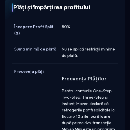
Plăți și împărțirea profitului
Începere Profit Split
80%
(%)
Suma minimă de plată
Nu se aplică restricții minime
de plată.
Frecvența plății
Frecvența Plăților
Pentru conturile One-Step,
Two-Step, Three-Step și
Instant, Maven declară că
retragerile pot fi solicitate la
fiecare
10 zile lucrătoare
după prima dvs. tranzacție.
Maven Mini este un program