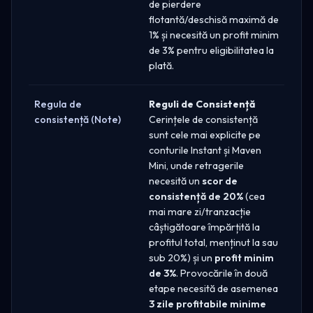
de pierdere
flotantă/deschisă maximă de
1% și necesită un profit minim
de 3% pentru eligibilitatea la
plată.
Regula de
Reguli de Consistență
consistență (Note)
Cerințele de consistență
sunt cele mai explicite pe
conturile Instant și Maven
Mini, unde retragerile
necesită un
scor de
consistență de 20%
(cea
mai mare zi/tranzacție
câștigătoare împărțită la
profitul total, menținut la sau
sub 20%) și un
profit minim
de 3%
. Provocările în două
etape necesită de asemenea
3 zile profitabile minime