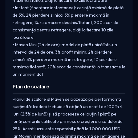
maximă statică, plăți la fiecare 10 zile lucrătoare
• Instant (finanțare instantanee): cerință minimă de plată
de 3%, 2% pierdere zilnică, 3% pierdere maximă în
retragere, 1% risc maxim deschis/flotant, 20% scor de
consistență pentru retragere, plăți la fiecare 10 zile
lucrătoare
• Maven Mini (24 de ore): model de plată unică într-un
interval de 24 de ore; 3% profit minim, 2% pierdere
zilnică, 3% pierdere maximă în retragere, 1% pierdere
maximă flotantă, 20% scor de consistență, o tranzacție la
un moment dat
Plan de scalare
Planul de scalare al Maven se bazează pe performanță
susținută: traderii trebuie să obțină un profit de 10% în 4
luni (2,5% pe lună) și să proceseze cel puțin 1 plată pe
lună; conturile calificate primesc o creștere a soldului de
25%. Acest lucru este repetabil până la 1.000.000 USD,
iar Maven menționează că limita maximă de retragere se