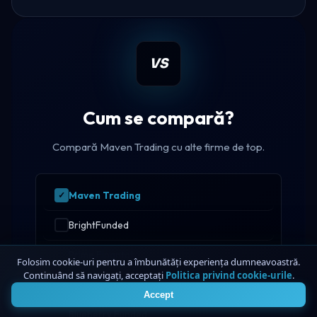
VS
Cum se compară?
Compară Maven Trading cu alte firme de top.
Maven Trading
BrightFunded
Prime Finanțat
Folosim cookie-uri pentru a îmbunătăți experiența dumneavoastră.
Continuând să navigați, acceptați
Politica privind cookie-urile
.
4
Alpha Capital
Accept
Blueberry Funded