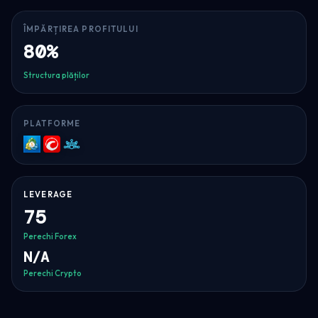
ÎMPĂRȚIREA PROFITULUI
80%
Structura plăților
PLATFORME
MT5
cTrader
Match-
Trader
LEVERAGE
75
Perechi Forex
N/A
Perechi Crypto