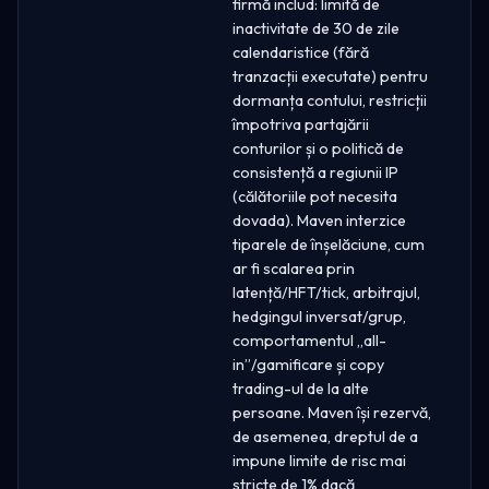
firmă includ: limită de
inactivitate de 30 de zile
calendaristice (fără
tranzacții executate) pentru
dormanța contului, restricții
împotriva partajării
conturilor și o politică de
consistență a regiunii IP
(călătoriile pot necesita
dovada). Maven interzice
tiparele de înșelăciune, cum
ar fi scalarea prin
latență/HFT/tick, arbitrajul,
hedgingul inversat/grup,
comportamentul „all-
in”/gamificare și copy
trading-ul de la alte
persoane. Maven își rezervă,
de asemenea, dreptul de a
impune limite de risc mai
stricte de 1% dacă