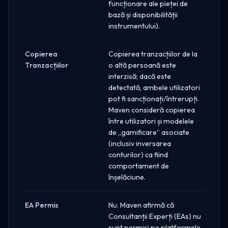
funcționare ale pieței de
bază și disponibilității
instrumentului).
Copierea
Copierea tranzacțiilor de la
Tranzacțiilor
o altă persoană este
interzisă; dacă este
detectată, ambele utilizatori
pot fi sancționați/întrerupți.
Maven consideră copierea
între utilizatori și modelele
de „gamificare” asociate
(inclusiv inversarea
conturilor) ca fiind
comportament de
înșelăciune.
EA Permis
Nu. Maven afirmă că
Consultanții Experți (EAs) nu
sunt permisi pe platformele