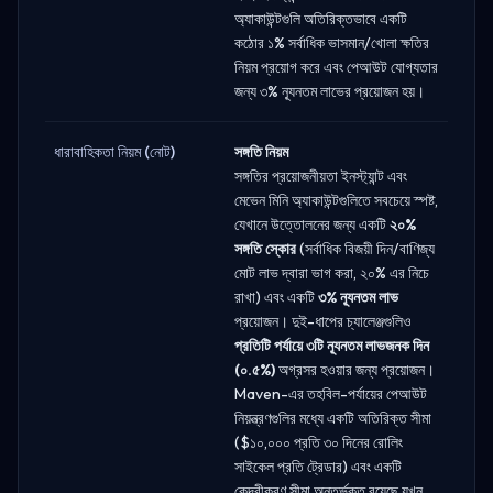
অ্যাকাউন্টগুলি অতিরিক্তভাবে একটি
কঠোর ১% সর্বাধিক ভাসমান/খোলা ক্ষতির
নিয়ম প্রয়োগ করে এবং পেআউট যোগ্যতার
জন্য ৩% ন্যূনতম লাভের প্রয়োজন হয়।
ধারাবাহিকতা নিয়ম (নোট)
সঙ্গতি নিয়ম
সঙ্গতির প্রয়োজনীয়তা ইনস্ট্যান্ট এবং
মেভেন মিনি অ্যাকাউন্টগুলিতে সবচেয়ে স্পষ্ট,
যেখানে উত্তোলনের জন্য একটি
২০%
সঙ্গতি স্কোর
(সর্বাধিক বিজয়ী দিন/বাণিজ্য
মোট লাভ দ্বারা ভাগ করা, ২০% এর নিচে
রাখা) এবং একটি
৩% ন্যূনতম লাভ
প্রয়োজন। দুই-ধাপের চ্যালেঞ্জগুলিও
প্রতিটি পর্যায়ে ৩টি ন্যূনতম লাভজনক দিন
(০.৫%)
অগ্রসর হওয়ার জন্য প্রয়োজন।
Maven-এর তহবিল-পর্যায়ের পেআউট
নিয়ন্ত্রণগুলির মধ্যে একটি অতিরিক্ত সীমা
($১০,০০০ প্রতি ৩০ দিনের রোলিং
সাইকেল প্রতি ট্রেডার) এবং একটি
কেন্দ্রীকরণ সীমা অন্তর্ভুক্ত রয়েছে যখন