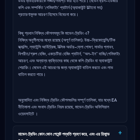
উভয় ব্যবহারকারীকে লঙ্ঘন/সমাপ্ত করা হতে পারে। মেভেন ক্রস-ইউজার
কপি এবং সম্পর্কিত ‘গেমিফাইং’ প্যাটার্ন (অ্যাকাউন্ট উল্টানো সহ)
প্রতারণামূলক আচরণ হিসেবে বিবেচনা করে।
কিছু প্রধান নিষিদ্ধ কৌশলসমূহ কি মাভেন ট্রেডিং এ?
নিষিদ্ধ অনুশীলনের মধ্যে রয়েছে (অপূর্ণ তালিকা): উচ্চ-ফ্রিকোয়েন্সি/টিক
স্ক্যাল্পিং, ল্যাটেন্সি আর্বিট্রেজ, টক্সিক অর্ডার-ফ্লো শোষণ, সার্ভার প্লাবন,
বিপরীত/গ্রুপ হেজিং, একচেটিয়া হেজিং প্যাটার্ন, “অল-ইন” বাজি/গেমিফাইং
আচরণ, এবং অন্যান্য ব্যক্তিদের কাছ থেকে কপি ট্রেডিং বা অ্যাকাউন্ট
শেয়ারিং। মেভেন এই আচরণের জন্য অ্যাকাউন্ট বাতিল করতে এবং লাভ
বাতিল করতে পারে।
অনুমোদিত এবং নিষিদ্ধ ট্রেডিং কৌশলগুলির সম্পূর্ণ তালিকা, যার মধ্যে EA
নীতিমালা এবং সংবাদ ট্রেডিং নিয়ম রয়েছে,
মাভেন ট্রেডিং অফিসিয়াল
ওয়েবসাইটে
।
মাভেন ট্রেডিং কোন কোন পেমেন্ট পদ্ধতি গ্রহণ করে, এবং এর রিফান্ড