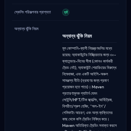
স্কেলিং পরিকল্পনার প্রাপ্যতা
হ্যাঁ
অন্যান্য ঝুঁকি নিয়ম
অন্যান্য ঝুঁকি নিয়ম
মূল কোম্পানি-ব্যাপী নিয়ন্ত্রণগুলির মধ্যে
রয়েছে: অ্যাকাউন্টের নিষ্ক্রিয়তার জন্য ৩০-
ক্যালেন্ডার-দিনের সীমা (কোনও কার্যকরী
ট্রেড নেই), অ্যাকাউন্ট শেয়ারিংয়ের বিরুদ্ধে
নিষেধাজ্ঞা, এবং একটি আইপি-অঞ্চল
সামঞ্জস্য নীতি (ভ্রমণের জন্য প্রমাণ
প্রয়োজন হতে পারে)। Maven
প্রতারণামূলক প্যাটার্ন যেমন
লেটেন্সি/HFT/টিক স্ক্যাল্পিং, আর্বিট্রেজ,
বিপরীত/গ্রুপ হেজিং, “অল-ইন”/
গেমিফাইং আচরণ, এবং অন্য ব্যক্তিদের
কাছ থেকে কপি ট্রেডিং নিষিদ্ধ করে।
Maven অতিরিক্ত ট্রেডিং সনাক্ত করলে