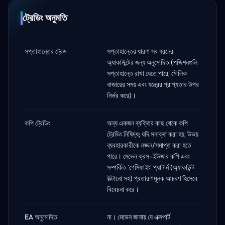
ট্রেডিং অনুমতি
সপ্তাহান্তের ট্রেড
সপ্তাহান্তের ধারণা সব ধরনের
অ্যাকাউন্টের জন্য অনুমোদিত (পজিশনগুলি
সপ্তাহান্তে রাখা যেতে পারে, মৌলিক
বাজারের সময় এবং যন্ত্রের প্রাপ্যতার উপর
নির্ভর করে)।
কপি ট্রেডিং
অন্য একজন ব্যক্তির কাছ থেকে কপি
ট্রেডিং নিষিদ্ধ; যদি সনাক্ত করা হয়, উভয়
ব্যবহারকারীকে লঙ্ঘন/সমাপ্ত করা হতে
পারে। মেভেন ক্রস-ইউজার কপি এবং
সম্পর্কিত ‘গেমিফাইং’ প্যাটার্ন (অ্যাকাউন্ট
উল্টানো সহ) প্রতারণামূলক আচরণ হিসেবে
বিবেচনা করে।
EA অনুমোদিত
না। মেভেন জানায় যে এক্সপার্ট