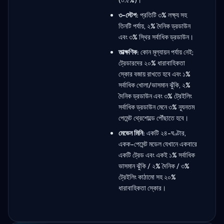
৩-স্টেপ:
প্রতিটি ৩% লক্ষ্য সহ
তিনটি পর্যায়, ২% দৈনিক ড্রডাউন
এবং ৩% স্থির সর্বাধিক ড্রডাউন।
তাত্ক্ষণিক:
কোন মূল্যায়ন পর্যায় নেই;
ট্রেডারদের ২০% ধারাবাহিকতা
স্কোর বজায় রাখতে হবে এবং ১%
সর্বাধিক খোলা/ভাসমান ঝুঁকি, ২%
দৈনিক ড্রডাউন এবং ৩% ট্রেইলিং
সর্বাধিক ড্রডাউন মেনে ৩% ন্যূনতম
পেমেন্ট থ্রেশোল্ডে পৌঁছাতে হবে।
মেভেন মিনি:
একটি ২৪-ঘণ্টার,
একক-পেমেন্ট মডেল যেখানে একবারে
একটি ট্রেড এবং একই ১% সর্বাধিক
ভাসমান ঝুঁকি / ২% দৈনিক / ৩%
ট্রেইলিং কাঠামো সহ ২০%
ধারাবাহিকতা স্কোর।