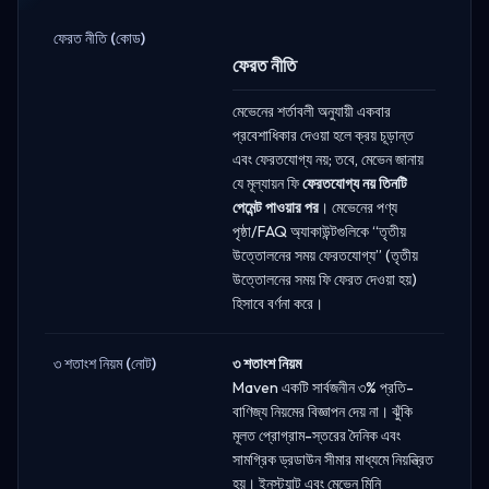
ফেরত নীতি (কোড)
ফেরত নীতি
মেভেনের শর্তাবলী অনুযায়ী একবার
প্রবেশাধিকার দেওয়া হলে ক্রয় চূড়ান্ত
এবং ফেরতযোগ্য নয়; তবে, মেভেন জানায়
যে মূল্যায়ন ফি
ফেরতযোগ্য নয় তিনটি
পেমেন্ট পাওয়ার পর
। মেভেনের পণ্য
পৃষ্ঠা/FAQ অ্যাকাউন্টগুলিকে “তৃতীয়
উত্তোলনের সময় ফেরতযোগ্য” (তৃতীয়
উত্তোলনের সময় ফি ফেরত দেওয়া হয়)
হিসাবে বর্ণনা করে।
৩ শতাংশ নিয়ম (নোট)
৩ শতাংশ নিয়ম
Maven একটি সার্বজনীন ৩% প্রতি-
বাণিজ্য নিয়মের বিজ্ঞাপন দেয় না। ঝুঁকি
মূলত প্রোগ্রাম-স্তরের দৈনিক এবং
সামগ্রিক ড্রডাউন সীমার মাধ্যমে নিয়ন্ত্রিত
হয়। ইনস্ট্যান্ট এবং মেভেন মিনি