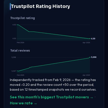
Trustpilot Rating History
Trustpilot rating
4.50
4.30
4.30
Feb 2026
Apr 2026
Total reviews
5,098
5,098
5,047
Feb 2026
Apr 2026
Independently tracked from Feb 9, 2026 — the rating has
moved -0.20 and the review count +50 over the period,
based on 12 timestamped snapshots we record ourselves.
See this month's biggest Trustpilot movers →
·
How we rate →