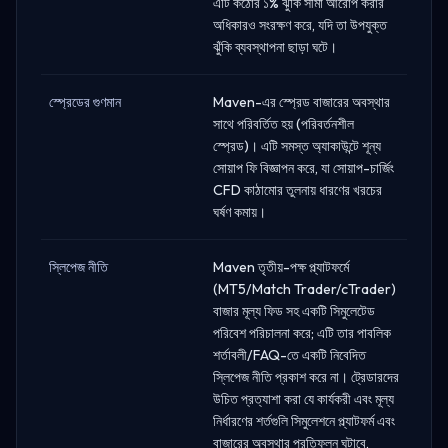
এটি কঠোর ১% ঝুঁকি সীমা আরোপ করার
অধিকারও সংরক্ষণ করে, যদি তা উপযুক্ত
ঝুঁকি ব্যবস্থাপনা ছাড়া ঘটে।
স্প্রেডের গুণমান
Maven-এর স্প্রেড বাজারের অবস্থার
সাথে পরিবর্তিত হয় (পরিবর্তনশীল
স্প্রেড)। এটি সমস্ত অ্যাকাউন্টে শূন্য
সোয়াপ ফি বিজ্ঞাপন করে, যা সোয়াপ-চার্জিং
CFD কাঠামোর তুলনায় ধারণের খরচের
ঘর্ষণ কমায়।
স্লিপেজ নীতি
Maven তৃতীয়-পক্ষ প্ল্যাটফর্মে
(MT5/Match Trader/cTrader)
বাজার মূল্য ফিড সহ একটি সিমুলেটেড
পরিবেশ পরিচালনা করে; এটি তার পাবলিক
শর্তাবলী/FAQ-তে একটি নিবেদিত
স্লিপেজ নীতি প্রকাশ করে না। ট্রেডারদের
উচিত প্রত্যাশা করা যে কার্যকরী এবং মূল্য
নির্ধারণের শর্তগুলি সিমুলেশনে প্ল্যাটফর্ম এবং
বাজারের অবস্থার প্রতিফলন ঘটাবে,