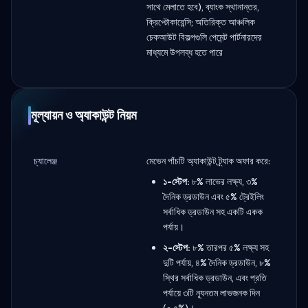
সাথে মেলাতে হবে), ব্যাংক স্থানান্তর,
ক্রিপ্টোকারেন্সি; অতিরিক্ত আঞ্চলিক
চেকআউট বিকল্পগুলি পেমেন্ট পার্টনারদের
মাধ্যমে উপলব্ধ হতে পারে
মূল্যায়ন ও অ্যাকাউন্ট নিয়ম
চ্যালেঞ্জ
মেভেন পাঁচটি অ্যাকাউন্ট ট্র্যাক অফার করে:
১-স্টেপ:
৮% লাভের লক্ষ্য, ৩%
দৈনিক ড্রডাউন এবং ৫% ট্রেইলিং
সর্বাধিক ড্রডাউন সহ একটি একক
পর্যায়।
২-স্টেপ:
৮% তারপর ৫% লক্ষ্য সহ
দুটি পর্যায়, ৪% দৈনিক ড্রডাউন, ৮%
স্থির সর্বাধিক ড্রডাউন, এবং প্রতি
পর্যায়ে ৩টি ন্যূনতম লাভজনক দিন
(০.৫%)।