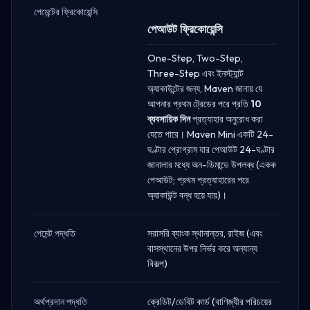
পেমেন্টের ফ্রিকোয়েন্সি
পেআউট ফ্রিকোয়েন্সি
One-Step, Two-Step,
Three-Step এবং ইনস্ট্যান্ট
অ্যাকাউন্টের জন্য, Maven জানায় যে
আপনার প্রথম ট্রেডের পরে প্রতি
10
ব্যবসায়িক দিন
প্রত্যাহার অনুরোধ করা
যেতে পারে। Maven Mini একটি 24-
ঘণ্টার প্রোগ্রাম যার পেআউট 24-ঘণ্টার
জানালার মধ্যে অন-ডিমান্ডে উপলব্ধ (একক
পেআউট; প্রথম প্রত্যাহারের পরে
অ্যাকাউন্ট বন্ধ হয়ে যায়)।
পেমেন্ট পদ্ধতি
সরাসরি ব্যাংক স্থানান্তর, রাইজ (এবং
বাসস্থানের উপর নির্ভর করে অন্যান্য
বিকল্প)
অর্থপ্রদান পদ্ধতি
ক্রেডিট/ডেবিট কার্ড (বাণিজ্যীর পরিচয়ের