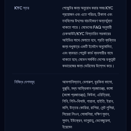
KYC স্তর
পেমেন্টের জন্য অনুরোধ করার সময় KYC
প্রয়োজন এবং এতে পরিচয়, ঠিকানা এবং
তহবিলের উৎসের যাচাইকরণ অন্তর্ভুক্ত
থাকতে পারে। মেভেনের FAQ অনুযায়ী
চেকআউট/KYC বিস্তারিত সরকারের
আইডির সাথে মেলাতে হবে, প্রতি ব্যক্তির
জন্য শুধুমাত্র একটি ইমেইল অনুমোদিত,
এবং ব্যবহৃত পেমেন্ট কার্ড ব্যবসায়ীর নামে
থাকতে হবে; মেভেন সমর্থিত দেশের ডকুমেন্ট
কভারেজের জন্য ভেরিফের উল্লেখ করে।
নিষিদ্ধ দেশসমূহ
আফগানিস্তান, বেলারুশ, বুরকিনা ফাসো,
বুরুন্ডি, মধ্য আফ্রিকান প্রজাতন্ত্র, কঙ্গো
(কঙ্গো প্রজাতন্ত্র), কিউবা, এরিত্রিয়া,
গিনি, গিনি-বিসাউ, গায়ানা, হাইতি, ইরান,
মালি, উত্তর কোরিয়া, রাশিয়া, সেন্ট লুসিয়া,
সিয়েরা লিওন, সোমালিয়া, দক্ষিণ সুদান,
সুদান, ইউক্রেন, ভানুয়াতু, ভেনেজুয়েলা,
ইয়েমেন