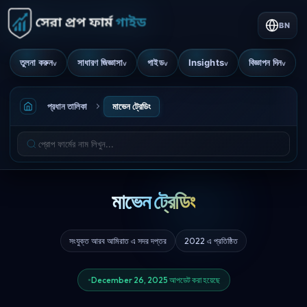
BN
তুলনা করুন
সাধারণ জিজ্ঞাসা
গাইড
Insights
বিজ্ঞাপন দিন
v
v
v
v
v
প্রধান তালিকা
মাভেন ট্রেডিং
মাভেন ট্রেডিং
সংযুক্ত আরব আমিরাত এ সদর দপ্তর
2022 এ প্রতিষ্ঠিত
December 26, 2025 আপডেট করা হয়েছে