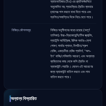
অ্যাডভাইজার (ইএ) এর প্ল্যাটফর্মগুলিতে
অনুমোদিত নয়; স্বয়ংক্রিয় ট্রেডিং ব্যবহার
চ্যালেঞ্জ পাস করতে বাধা দিতে পারে এবং
স্থগিত/সমাপ্তির দিকে নিয়ে যেতে পারে।
নিষিদ্ধ কৌশলসমূহ
নিষিদ্ধ অনুশীলনের মধ্যে রয়েছে (অপূর্ণ
তালিকা): উচ্চ-ফ্রিকোয়েন্সি/টিক স্ক্যাল্পিং,
ল্যাটেন্সি আর্বিট্রেজ, টক্সিক অর্ডার-ফ্লো
শোষণ, সার্ভার প্লাবন, বিপরীত/গ্রুপ
হেজিং, একচেটিয়া হেজিং প্যাটার্ন, “অল-
ইন” বাজি/গেমিফাইং আচরণ, এবং অন্যান্য
ব্যক্তিদের কাছ থেকে কপি ট্রেডিং বা
অ্যাকাউন্ট শেয়ারিং। মেভেন এই আচরণের
জন্য অ্যাকাউন্ট বাতিল করতে এবং লাভ
বাতিল করতে পারে।
অন্যান্য বিস্তারিত