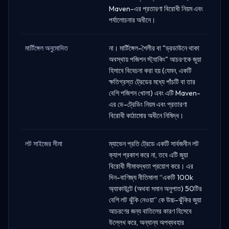
Maven-এর প্রতারণা বিরোধী নিয়ম এবং
পর্যালোচনার অধীনে।
মার্টিঙ্গেল অনুমোদিত
না। মার্টিঙ্গেল-শৈলীর বা "ড্রডাউনে থাকা
অবস্থায় পজিশন স্ট্যাকিং" আচরণকে জুয়া
হিসাবে বিবেচনা করা হয় (যেমন, একটি
ক্ষতিগ্রস্ত ট্রেডের মধ্যে পাঁচটি বা তার
বেশি পজিশন খোলা) এবং এটি Maven-
এর ডে-ট্রেডিং নিয়ম এবং প্রতারণা
বিরোধী কাঠামোর অধীনে নিষিদ্ধ।
লট সাইজের সীমা
ম্যাভেন প্রতি ট্রেডে একটি সার্বজনীন লট
ক্যাপ প্রকাশ করে না, তবে এটি জুয়া
বিরোধী সীমাবদ্ধতা প্রয়োগ করে। এর
দিন-বাণিজ্য নীতিমালা “একটি 100k
অ্যাকাউন্টে (অথবা সমান অনুপাত) 50টির
বেশি লট ঝুঁকি নেওয়া” কে উচ্চ-ঝুঁকির জুয়া
আচরণের জন্য বাতিলের কারণ হিসেবে
উল্লেখ করে, অন্যান্য অপব্যবহার