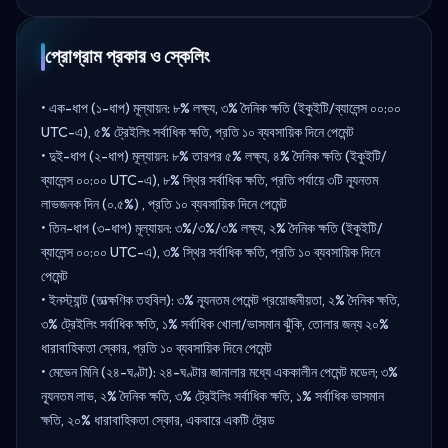
প্রোগ্রাম প্রকার ও স্কেলিং
• এক-ধাপ (১-ধাপ) মূল্যায়ন: ৮% লক্ষ্য, ৩% দৈনিক ক্ষতি (ইকুইটি/ব্যালেন্স ০০:০০
UTC-এ), ৫% ট্রেইলিং সর্বাধিক ক্ষতি, প্রতি ১০ ব্যবসায়িক দিনে পেমেন্ট
• দুই-ধাপ (২-ধাপ) মূল্যায়ন: ৮% তারপর ৫% লক্ষ্য, ৪% দৈনিক ক্ষতি (ইকুইটি/
ব্যালেন্স ০০:০০ UTC-এ), ৮% স্থির সর্বাধিক ক্ষতি, প্রতি পর্যায়ে ৩টি ন্যূনতম
লাভজনক দিন (০.৫%) , প্রতি ১০ ব্যবসায়িক দিনে পেমেন্ট
• তিন-ধাপ (৩-ধাপ) মূল্যায়ন: ৩%/৩%/৩% লক্ষ্য, ২% দৈনিক ক্ষতি (ইকুইটি/
ব্যালেন্স ০০:০০ UTC-এ), ৩% স্থির সর্বাধিক ক্ষতি, প্রতি ১০ ব্যবসায়িক দিনে
পেমেন্ট
• ইনস্ট্যান্ট (তাত্ক্ষণিক তহবিল): ৩% ন্যূনতম পেমেন্ট প্রয়োজনীয়তা, ২% দৈনিক ক্ষতি,
৩% ট্রেইলিং সর্বাধিক ক্ষতি, ১% সর্বাধিক খোলা/ভাসমান ঝুঁকি, তোলার জন্য ২০%
ধারাবাহিকতা স্কোর, প্রতি ১০ ব্যবসায়িক দিনে পেমেন্ট
• মেভেন মিনি (২৪-ঘণ্টা): ২৪-ঘণ্টার জানালার মধ্যে এককালীন পেমেন্ট মডেল; ৩%
ন্যূনতম লাভ, ২% দৈনিক ক্ষতি, ৩% ট্রেইলিং সর্বাধিক ক্ষতি, ১% সর্বাধিক ভাসমান
ক্ষতি, ২০% ধারাবাহিকতা স্কোর, একবারে একটি ট্রেড