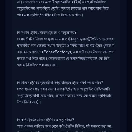
না। মেভেন জানায় যে এক্সপার্ট অ্যাডভাইজার (ইএ) এর প্ল্যাটফর্মগুলিতে
অনুমোদিত নয়; স্বয়ংক্রিয় ট্রেডিং ব্যবহার চ্যালেঞ্জ পাস করতে বাধা দিতে
পারে এবং স্থগিত/সমাপ্তির দিকে নিয়ে যেতে পারে।
কি সংবাদ ট্রেডিং মাভেন ট্রেডিং এ অনুমোদিত?
সংবাদ ট্রেডিং নিষেধাজ্ঞা মূল্যায়ন এবং তহবিলকৃত অ্যাকাউন্টগুলিতে প্রযোজ্য:
ব্যবসায়ীরা লাল ফোল্ডার সংবাদ ইভেন্টের 2 মিনিট আগে বা পরে ট্রেড খুলতে বা
বন্ধ করতে পারে না (ForexFactory), এবং সেই সময়ে উৎপন্ন লাভ পাস
করতে বাধা দিতে পারে। মেভেন জানায় যে সংবাদ নিয়ম ইনস্ট্যান্ট এবং মিনি
অ্যাকাউন্টগুলিতে প্রযোজ্য নয়।
কি মাভেন ট্রেডিং ব্যবসায়ীরা সপ্তাহান্তের ট্রেড ধারণ করতে পারে?
সপ্তাহান্তের ধারণা সব ধরনের অ্যাকাউন্টের জন্য অনুমোদিত (পজিশনগুলি
সপ্তাহান্তে রাখা যেতে পারে, মৌলিক বাজারের সময় এবং যন্ত্রের প্রাপ্যতার
উপর নির্ভর করে)।
কি কপি ট্রেডিং মাভেন ট্রেডিং এ অনুমোদিত?
অন্য একজন ব্যক্তির কাছ থেকে কপি ট্রেডিং নিষিদ্ধ; যদি সনাক্ত করা হয়,