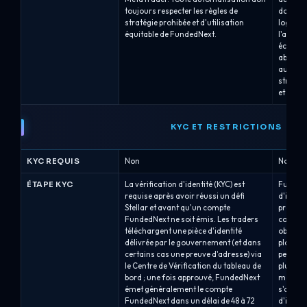
toujours respecter les règles de
dont vo
stratégie prohibée et d'utilisation
logique
équitable de FundedNext.
l'arbitr
écarts,
abusifs
automati
stratégi
et de co
KYC ET RESTRICTIONS
KYC REQUIS
Non
Non
ÉTAPE KYC
La vérification d'identité (KYC) est
Funding 
requise après avoir réussi un défi
d'ident
Stellar et avant qu'un compte
procédu
FundedNext ne soit émis. Les traders
conform
téléchargent une pièce d'identité
obligato
délivrée par le gouvernement (et dans
platefo
certains cas une preuve d'adresse) via
peut êt
le Centre de Vérification du tableau de
plus im
bord ; une fois approuvé, FundedNext
méthode
émet généralement le compte
s'atten
FundedNext dans un délai de 48 à 72
d'identi