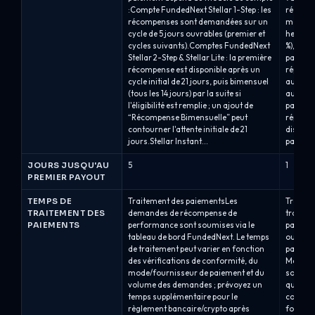
:Compte FundedNext Stellar 1-Step : les
récompe
récompenses sont demandées sur un
mardi (r
cycle de 5 jours ouvrables (premier et
hebdoma
cycles suivants).Comptes FundedNext
%), ou m
Stellar 2-Step & Stellar Lite : la première
paiemen
récompense est disponible après un
répartit
cycle initial de 21 jours, puis bimensuel
augment
(tous les 14 jours) par la suite si
au Hot S
l'éligibilité est remplie ; un ajout de
paiemen
“Récompense Bimensuelle” peut
répartit
contourner l'attente initiale de 21
disponib
jours.Stellar Instant...
paiemen
JOURS JUSQU'AU
5
1
PREMIER PAYOUT
TEMPS DE
Traitement des paiementsLes
Traitem
TRAITEMENT DES
demandes de récompense de
traite 
PAIEMENTS
performance sont soumises via le
paiement
tableau de bord FundedNext. Le temps
ouvrabl
de traitement peut varier en fonction
paiemen
des vérifications de conformité, du
Masterc
mode/fournisseur de paiement et du
souvent
volume des demandes ; prévoyez un
que les 
temps supplémentaire pour le
conditi
règlement bancaire/crypto après
fournis