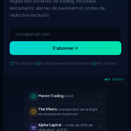
règles des sociétés de trading, nouveaux
lancements, alertes de paiement et codes de
réduction exclusifs.
S'abonner
Pas de spam
Se désabonner à tout moment
46+ traders
FTMO
répartition des bénéfices
2h
mise à jour → 90%
EN DIRECT
Maven Trading
lancé
5h
The 5%ers
changement de la règle
1d
de drawdown maximum
Alpha Capital
— code de 25% de
1d
réduction : ALP25
True Forex Funds
a cessé ses