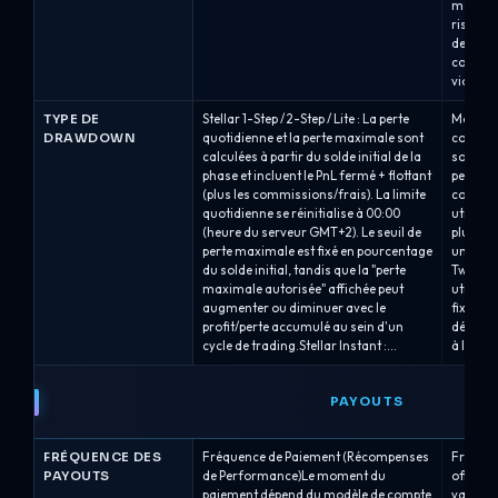
maximal
risque s
dessous 
considé
violatio
TYPE DE
Stellar 1-Step / 2-Step / Lite : La perte
Modèle
DRAWDOWN
quotidienne et la perte maximale sont
combine
calculées à partir du solde initial de la
son mod
phase et incluent le PnL fermé + flottant
perte m
(plus les commissions/frais). La limite
comptes
quotidienne se réinitialise à 00:00
utilise
(heure du serveur GMT+2). Le seuil de
plus un 
perte maximale est fixé en pourcentage
une foi
du solde initial, tandis que la "perte
Two Ste
maximale autorisée" affichée peut
utilisen
augmenter ou diminuer avec le
fixes (6
profit/perte accumulé au sein d'un
départ.
cycle de trading.Stellar Instant :...
à la fois
PAYOUTS
FRÉQUENCE DES
Fréquence de Paiement (Récompenses
Fréquen
PAYOUTS
de Performance)Le moment du
offre de
paiement dépend du modèle de compte
varient 