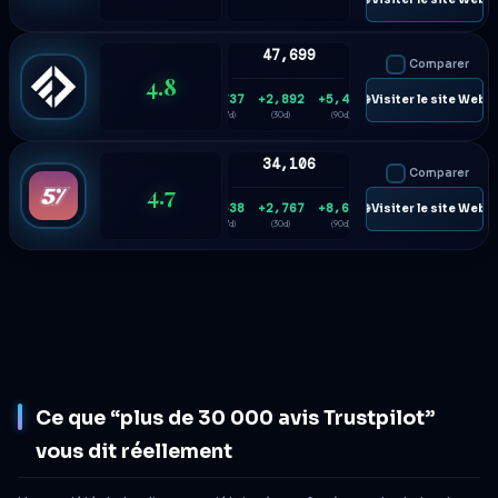
47,699
Comparer
4.8
+737
+2,892
+5,459
🌐 Visiter le site Web
(7d)
(30d)
(90d)
34,106
Comparer
4.7
+538
+2,767
+8,668
🌐 Visiter le site Web
(7d)
(30d)
(90d)
Ce que “plus de 30 000 avis Trustpilot”
vous dit réellement