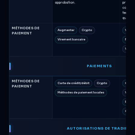
approbation.
processu
compte 
tempora
que les
MÉTHODES DE
Augmenter
Crypto
Vireme
PAIEMENT
Virement bancaire
Maste
Visa D
PAIEMENTS
MÉTHODES DE
Carte de crédit/débit
Crypto
Carte 
PAIEMENT
Méthodes de paiement locales
Vireme
PayPa
Crypt
AUTORISATIONS DE TRADING