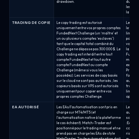
drawdown.
durant l
les pos
la ferm
TRADING DE COPIE
Le copy trading est autorisé
Le fina
uniquement entre vos propres comptes
le tradi
FundedNext Challenge (un ‘maître’ et
limitat
un ou plusieurs comptes ‘esclaves’)
pouvez 
tant que le capital total combiné du
vos pro
Challenge ne dépasse pas 300 000 $. Le
la même
copy trading est interdit entre tout
Funding 
compte FundedNext et tout autre
maître 
compte FundedNext ou compte
externes
Challenge (même si vous les
PropFir
possédez). Les services de copy basés
fondame
sur le cloud ne sont pas autorisés ; les
autoris
copieurs basés sur VPS sont autorisés
trading
uniquement pour copier entre vos
limites
propres comptes Challenge.
opposés
EA AUTORISÉ
Les EAs/l'automatisation sont pris en
Les cons
charge sur MT4/MT5 (et
autoris
l'automatisation native à la plateforme
sous de
le cas échéant). Match-Trader est
:EAs qu
positionné pour le trading manuel et ne
comme g
prend pas en charge les EAs de style
risques
MetaTrader. Toute automatisation doit
autoris