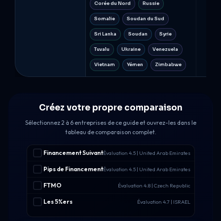
Corée du Nord
Russie
Somalie
Soudan du Sud
Sri Lanka
Soudan
Syrie
Tuvalu
Ukraine
Venezuela
Vietnam
Yémen
Zimbabwe
Créez votre propre comparaison
Sélectionnez 2 à 6 entreprises de ce guide et ouvrez-les dans le
tableau de comparaison complet.
Financement Suivant
Évaluation 4.5 | United Arab Emirates
Pips de Financement
Évaluation 4.5 | United Arab Emirates
FTMO
Évaluation 4.8 | Czech Republic
Les 5%ers
Évaluation 4.7 | ISRAEL