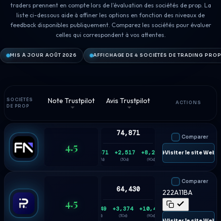
traders prennent en compte lors de l'évaluation des sociétés de prop. La
liste ci-dessous aide à affiner les options en fonction des niveaux de
feedback disponibles publiquement. Comparez les sociétés pour évaluer
celles qui correspondent à vos attentes.
MIS À JOUR AOÛT 2026
AFFICHAGE DE 4 SOCIÉTÉS DE TRADING PRO
Note Trustpilot
Avis Trustpilot
SOCIÉTÉS
ACTIONS
DE PROP
74,871
Comparer
4.5
+671
+2,517
+8,228
🌐 Visiter le site Web
(7d)
(30d)
(90d)
Comparer
64,430
222A11BA
4.5
+749
+3,374
+10,445
(7d)
(30d)
(90d)
🌐 Visiter le site Web