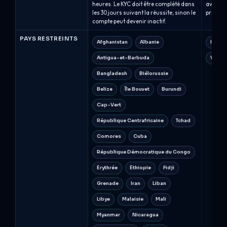
heures. Le KYC doit être complété dans
avant d
les 30 jours suivant la réussite, sinon le
profits 
compte peut devenir inactif.
PAYS RESTREINTS
Afghanistan
Albanie
Iran
Antigua-et-Barbuda
Vietn
Bangladesh
Biélorussie
Belize
Île Bouvet
Burundi
Cap-Vert
République Centrafricaine
Tchad
Comores
Cuba
République Démocratique du Congo
Érythrée
Éthiopie
Fidji
Grenade
Iran
Liban
Libye
Malaisie
Mali
Myanmar
Nicaragua