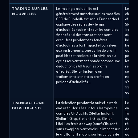
TRADING SUR LES
Le trading d'actualités est
Les règl
NOUVELLES
généralement autorisé sur les modèles
chez Fu
CFD de FundedNext, mais FundedNext
et du c
applique des règles de « temps
Step, et
d'actualités restreint » sur les comptes
trading 
financés : si des transactions sont
autoris
exécutées pendant des fenêtres
bénéfic
d'actualités à fort impact et corrélées
heures 
aux instruments, une partie du profit
ou aprè
peut être retirée lors de la révision du
peuvent
cycle (souvent mentionnée comme une
les réc
déduction de 40 % sur les profits
récompe
affectés). Stellar Instant a un
supprime
traitement distinct des profits en
nouvell
période d'actualités...
s'appli
trading 
autoris
TRANSACTIONS
La détention pendant la nuit et le week-
Les règ
DU WEEK-END
end est autorisée sur tous les types de
end var
comptes CFD actifs (Stellar Instant,
Two Step
Stellar 1-Step, Stellar 2-Step, Stellar
durant 
Lite). Les frais de swap (sauf s'ils sont
réserve
sans swap) peuvent avoir un impact sur
de la pl
le PnL flottant et donc sur les calculs de
gap.Com