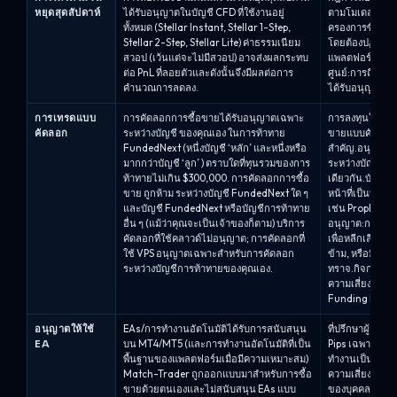
หยุดสุดสัปดาห์
ได้รับอนุญาตในบัญชี CFD ที่ใช้งานอยู่
ตามโมเดล.One S
ทั้งหมด (Stellar Instant, Stellar 1-Step,
ครองการซื้อขาย
Stellar 2-Step, Stellar Lite) ค่าธรรมเนียม
โดยต้องปฏิบัติ
สวอป (เว้นแต่จะไม่มีสวอป) อาจส่งผลกระทบ
แพลตฟอร์มและคว
ต่อ PnL ที่ลอยตัวและดังนั้นจึงมีผลต่อการ
ศูนย์:การถือครอ
คำนวณการลดลง.
ได้รับอนุญาต; 
การเทรดแบบ
การคัดลอกการซื้อขายได้รับอนุญาตเฉพาะ
การลงทุนใน Fun
คัดลอก
ระหว่างบัญชี ของคุณเอง ในการท้าทาย
ขายแบบคัดลอกได
FundedNext (หนึ่งบัญชี ‘หลัก’ และหนึ่งหรือ
สำคัญ.อนุญาต:
มากกว่าบัญชี ‘ลูก’ ) ตราบใดที่ทุนรวมของการ
ระหว่างบัญชี F
ท้าทายไม่เกิน $300,000. การคัดลอกการซื้อ
เดียวกัน.บัญชี
ขาย ถูกห้าม ระหว่างบัญชี FundedNext ใด ๆ
หน้าที่เป็นบัญช
และบัญชี FundedNext หรือบัญชีการท้าทาย
เช่น PropFirmO
อื่น ๆ (แม้ว่าคุณจะเป็นเจ้าของก็ตาม) บริการ
อนุญาต:การใช้
คัดลอกที่ใช้คลาวด์ไม่อนุญาต; การคัดลอกที่
เพื่อหลีกเลี่ยงข
ใช้ VPS อนุญาตเฉพาะสำหรับการคัดลอก
ข้าม, หรือมีส่ว
ระหว่างบัญชีการท้าทายของคุณเอง.
ทราจ.กิจกรรมที
ความเสี่ยง, คว
Funding Pips.
อนุญาตให้ใช้
EAs/การทำงานอัตโนมัติได้รับการสนับสนุน
ที่ปรึกษาผู้เชี่
EA
บน MT4/MT5 (และการทำงานอัตโนมัติที่เป็น
Pips เฉพาะภายใต
พื้นฐานของแพลตฟอร์มเมื่อมีความเหมาะสม)
ทำงานเป็นหลักใน
Match-Trader ถูกออกแบบมาสำหรับการซื้อ
ความเสี่ยงในบัญ
ขายด้วยตนเองและไม่สนับสนุน EAs แบบ
ของบุคคลที่สามห