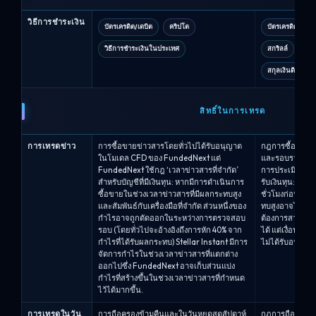
วิธีการชำระเงิน
บัตรเครดิต/เดบิต
คริปโต
บัตรเครดิต/บัตรเ
วิธีการชำระเงินในประเทศ
สกริลล์
เพย
สกุลเงินดิจิทัล
สิทธิ์ในการเทรด
การเทรดข่าว
การซื้อขายข่าวสารโดยทั่วไปได้รับอนุญาต
กฎการซื้อขายข่า
ในโมเดล CFD ของ FundedNext แต่
และรอบรางวัล.O
FundedNext ใช้กฎ ‘เวลาข่าวสารที่จำกัด’
การประเมิน: การ
สำหรับบัญชีที่มีเงินทุน: หากมีการดำเนินการ
รับเงินทุน: กำไร
ซื้อขายในช่วงเวลาข่าวสารที่มีผลกระทบสูง
ชั่วโมงก่อนและป
และสัมพันธ์กับเครื่องมือที่จำกัด ส่วนหนึ่งของ
ทบสูงอาจไม่นั
กำไรอาจถูกตัดออกในระหว่างการตรวจสอบ
ต้องการสามารถล
รอบ (โดยทั่วไปจะอ้างอิงถึงการหัก 40% จาก
ได้ แต่เงื่อนไขย
กำไรที่ได้รับผลกระทบ) Stellar Instant มีการ
ไม่ได้รับอนุญาต
จัดการกำไรในช่วงเวลาข่าวสารที่แตกต่าง
ออกไปซึ่ง FundedNext อาจเก็บส่วนแบ่ง
กำไรที่สร้างขึ้นในช่วงเวลาข่าวสารที่กำหนด
ไว้ได้มากขึ้น.
การเทรดในวัน
การถือครองข้ามคืนและในวันหยุดสุดสัปดาห์
กฎการถือครองใน