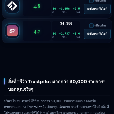
เปรียบเทียบ
4.8
+836
+3,056
+5,531
🌐 เยี่ยมชมเว็บไซต์
(7d)
(30d)
(90d)
34,356
เปรียบเทียบ
4.7
+680
+2,737
+8,641
🌐 เยี่ยมชมเว็บไซต์
(7d)
(30d)
(90d)
สิ่งที่ “รีวิว Trustpilot มากกว่า 30,000 รายการ”
บอกคุณจริงๆ
บริษัทโพรพเทรดที่มีรีวิวมากกว่า 30,000 รายการบนแพลตฟอร์ม
สาธารณะอย่าง Trustpilot ถือเป็นกลุ่มเล็กมาก การข้ามตัวเลขนี้ไม่ใช่สิ่งที่
โปรแกรมเทรดเดอร์ที่ได้รับทุนใหม่หรือขนาดกลางสามารถปลอมแปลง