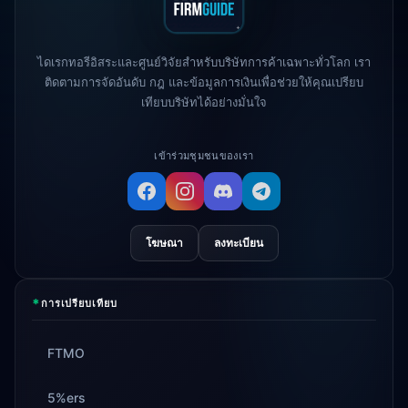
ALP25
True Forex Funds
หยุดดำเนินการ
3d
ไดเรกทอรีอิสระและศูนย์วิจัยสำหรับบริษัทการค้าเฉพาะทั่วโลก เรา
ติดตามการจัดอันดับ กฎ และข้อมูลการเงินเพื่อช่วยให้คุณเปรียบ
FundedNext
ความเร็วในการจ่ายเงิน
4d
เทียบบริษัทได้อย่างมั่นใจ
ตอนนี้ 24 ชั่วโมง
เข้าร่วมชุมชนของเรา
โฆษณา
ลงทะเบียน
*
การเปรียบเทียบ
FTMO
5%ers