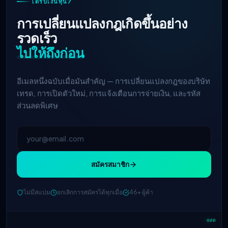
ได้รับเงินทุน7
การเปลี่ยนแปลงกฎเกิดขึ้นอย่าง
รวดเร็ว
ไปให้ถึงก่อน
อีเมลหนึ่งฉบับเมื่อมันสำคัญ — การเปลี่ยนแปลงกฎของบริษัท
เทรด, การเปิดตัวใหม่, การแจ้งเตือนการจ่ายเงิน, และรหัส
ส่วนลดพิเศษ
สมัครสมาชิก
ไม่มีสแปม
ยกเลิกการสมัครได้ทุกเมื่อ
46+ ผู้ค้า
FTMO
การแบ่งกำไรที่อัปเดต → 90%
2h
สด