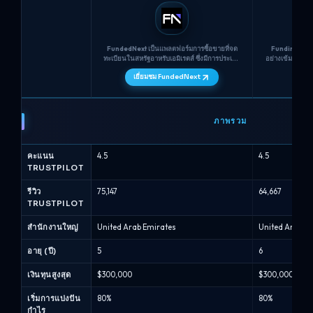
FundedNext เป็นแพลตฟอร์มการซื้อขายที่จด
Funding Pips 
ทะเบียนในสหรัฐอาหรับเอมิเรตส์ ซึ่งมีการประเมิน
อย่างเข้มข้น โด
Stellar 1-Step, Stellar 2-Step, Stellar Lite
แบบขั้นตอนเดีย
เยี่ยมชม FundedNext
เ
รวมถึงการจัดหาเงินทุนทันที Stellar มันรวมกฎ
การแบ่งปันกำไร
การลดลงตามยอดคงเหลือ การเข้าถึง
จัดหาเงินทุนที
MT4/MT5/cTrader/Match-Trader (รองรับ
ว่ามันเหมาะกับเ
FundedNext
TradingView สำหรับการวิเคราะห์) และการแบ่ง
ปันรางวัลสูงสุดถึง 95% (พร้อมส่วนเสริม) สำหรับ
เทียบ
ภาพรวม
ผู้ค้า ที่ปฏิบัติตามแนวทางความเสี่ยง 3% ในช่วง
กับ
การจัดหาเงินทุนและกฎการใช้งานที่เป็นธรรมอื่น
ๆ โดยมีการจัดสรรเงินทุนสูงสุด $300,000 ต่อผู้
Funding
คะแนน
4.5
4.5
ค้า ก่อนที่จะมีการขยายขนาด.
Pips
TRUSTPILOT
-
การ
รีวิว
75,147
64,667
TRUSTPILOT
เปรียบ
เทียบ
สำนักงานใหญ่
United Arab Emirates
United Arab E
บริษัท
โปรพ
อายุ (ปี)
5
6
(สิงหาคม
เงินทุนสูงสุด
$300,000
$300,000
2026)
เริ่มการแบ่งปัน
80%
80%
กำไร