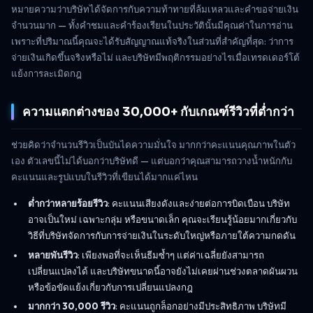
หมายความว่าบริษัทได้จัดการกับความท้าทายที่ล้มเหลวและคำขอจ่ายเงิน
จำนวนมาก — ทั้งคำชมและคำร้องเรียนในประวัตินั้นมีคุณค่าในการอ่าน
เพราะที่ปริมาณนี้คุณจะได้รับสัญญาณแท้จริงในส่วนที่สำคัญที่สุด: ว่าการ
จ่ายเงินเกิดขึ้นจริงหรือไม่ และบริษัทมีพฤติกรรมอย่างไรเมื่อเทรดเดอร์โต้
แย้งการละเมิดกฎ
ความแตกต่างของ 30,000+ กับเกณฑ์รีวิวที่ต่ำกว่า
ช่วยคิดว่าจำนวนรีวิวเป็นบันไดความมั่นใจ มากกว่าคะแนนคุณภาพในตัว
เอง ตัวเลขนี้ไม่ได้บอกว่าบริษัทดี — แต่บอกว่าคุณสามารถวางน้ำหนักกับ
คะแนนและรูปแบบในรีวิวที่เขียนได้มากแค่ไหน
ต่ำกว่าหลายร้อยรีวิว
: คะแนนเสียงดังและง่ายต่อการบิดเบือน บริษัท
อาจเป็นใหม่ เฉพาะกลุ่ม หรือขนาดเล็ก คุณจะเรียนรู้น้อยมากเกี่ยวกับ
วิธีที่บริษัทจัดการกับการจ่ายเงินในระดับใหญ่หรือภายใต้ความกดดัน
หลายพันรีวิว
: เพียงพอที่จะเห็นธีมซ้ำๆ แต่ค่าเฉลี่ยยังสามารถ
เปลี่ยนแปลงได้ และบริษัทขนาดนี้อาจยังไม่เคยผ่านช่วงตลาดผันผวน
หรือข้อขัดแย้งเกี่ยวกับการเปลี่ยนแปลงกฎ
มากกว่า 30,000 รีวิว
: คะแนนถูกล็อกอย่างมีประสิทธิภาพ บริษัทมี