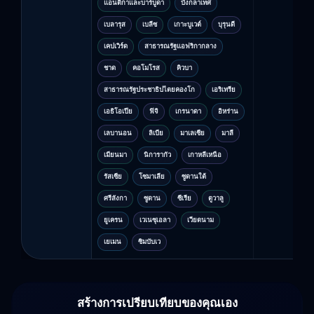
แอนติกาและบาร์บูดา
บังกลาเทศ
เบลารุส
เบลีซ
เกาะบูเวต์
บุรุนดี
เคปเวิร์ด
สาธารณรัฐแอฟริกากลาง
ชาด
คอโมโรส
คิวบา
สาธารณรัฐประชาธิปไตยคองโก
เอริเทรีย
เอธิโอเปีย
ฟิจิ
เกรนาดา
อิหร่าน
เลบานอน
ลิเบีย
มาเลเซีย
มาลี
เมียนมา
นิการากัว
เกาหลีเหนือ
รัสเซีย
โซมาเลีย
ซูดานใต้
ศรีลังกา
ซูดาน
ซีเรีย
ตูวาลู
ยูเครน
เวเนซุเอลา
เวียดนาม
เยเมน
ซิมบับเว
สร้างการเปรียบเทียบของคุณเอง