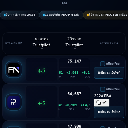
คุณ
อัปเดต สิงหาคม 2026
แสดงบริษัท PROP 4 แห่ง
รีวิว TRUSTPILOT อย่างน้อย
คะแนน
รีวิวจาก
บริษัท PROP
การดำเนินการ
Trustpilot
Trustpilot
75,147
เปรียบเทียบ
4.5
+681
+2,563
+8,195
🌐 เยี่ยมชมเว็บไซต์
(7d)
(30d)
(90d)
เปรียบเทียบ
64,667
222A11BA
4.5
+842
+3,282
+10,394
(7d)
(30d)
(90d)
🌐 เยี่ยมชมเว็บไซต์
47,988