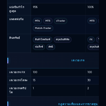
แบ่งปันกำไร
95%
100%
สูงสุด
แพลตฟอร์ม
MT4
MT5
cTrader
MT5
cTra
Match-Trader
สินทรัพย์
สินค้าโภคภัณฑ์
สกุลเงินดิจิทัล
FX
โลหะ
ฟอเร็กซ์
ดัชนี
สกุลเงินดิจิทัล
เลเวอเรจ
เลเวอเรจ FX
100
100
เลเวอเรจโลหะ
15
30
เลเวอเรจคริป
1
2
โต
กฎความเสี่ยงและการขาดทุน