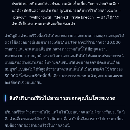
ประวัติหลายปี และมีตัวอย่างความคิดเห็นเกี่ยวกับการจ่ายเงินเพียง
พอที่จะตัดสินความสม่ำเสมอ คุณสามารถค้นหารีวิวด้วยคำเฉพาะ —
“payout”, “withdrawal”, “denied”, “rule breach” — และได้การ
อ่านที่เป็นตัวแทนแทนที่จะเป็นเรื่องเล่า
สำคัญคือ จำนวนรีวิวที่สูงไม่ได้หมายความว่าคะแนนดาวจะสูง และคุณไม่
ควรใช้สองอย่างนี้เป็นตัวกรองเดียวกัน บริษัทอาจมีรีวิวมากกว่า 30,000
รายการและคะแนนเฉลี่ยปานกลาง การรวมกันนี้ให้ข้อมูลเพราะ
หมายความว่าฐานลูกค้าขนาดใหญ่และแอคทีฟได้ให้คะแนนประสบการณ์
แบบผสมอย่างสม่ำเสมอ ในทางกลับกัน บริษัทขนาดเล็กที่มีคะแนนเกือบ
สมบูรณ์แบบยังไม่ได้พิสูจน์ว่ารักษาคะแนนนั้นได้เมื่อขยายตัว ใช้ตัวกรอง
30,000 นี้เพื่อหาบริษัทที่มีชื่อเสียง
ผ่านการทดสอบ
แล้วดูคะแนนและราย
ละเอียดที่เขียนแยกกัน
สิ่งที่ปริมาณรีวิวไม่สามารถบอกคุณในโพรพเทรด
ปริมาณรีวิวสร้างความมั่นใจ แต่ไม่ใช่ใบอนุญาตและไม่ใช่การรับประกัน นี่
คือส่วนที่เทรดเดอร์มักเข้าใจผิดมากที่สุด ดังนั้นจึงควรตรงไปตรงมาเกี่ยว
กับข้อจำกัดของจำนวนรีวิวในภาคส่วนนี้