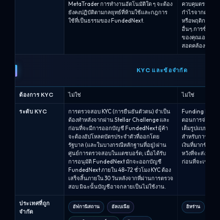
MetaTrader การทำงานอัตโนมัติใด ๆ จะต้อง
ควบคุมตรรกะได้.
ยังคงปฏิบัติตามกลยุทธ์ที่ห้ามใช้และกฎการ
กำไรจากความล่า
ใช้ที่เป็นธรรมของ FundedNext.
หรือพฤติกรรมการ
อื่นๆ.การซื้อขา
ของคุณเองและเ
สอดคล้องของบริ
KYC และข้อจำกัด
ต้องการ KYC
ไม่ใช่
ไม่ใช่
ระดับ KYC
การตรวจสอบ KYC (การยืนยันตัวตน) จำเป็น
Funding Pips 
ต้องทำหลังจากผ่าน Stellar Challenge และ
ตอนการจ่ายเงิ
ก่อนที่จะมีการออกบัญชี FundedNext ผู้ค้า
เต็มรูปแบบเป็นส
จะต้องอัปโหลดบัตรประจำตัวที่ออกโดย
สำหรับการจ่าย
รัฐบาล (และในบางกรณีหลักฐานที่อยู่) ผ่าน
เงินที่มากขึ้นหรื
ศูนย์การตรวจสอบในแดชบอร์ด; เมื่อได้รับ
หวังที่จะส่งเอก
การอนุมัติ FundedNext มักจะออกบัญชี
ก่อนที่จะเข้าถึ
FundedNext ภายใน 48–72 ชั่วโมง KYC ต้อง
เสร็จสิ้นภายใน 30 วันหลังจากที่ผ่านการตรวจ
สอบ มิฉะนั้นบัญชีอาจกลายเป็นไม่ใช้งาน.
ประเทศที่ถูก
อัฟกานิสถาน
อัลเบเนีย
อิหร่าน
สหร
จำกัด