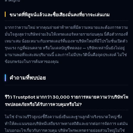
สำคัญกับ
ขนาดที่พิสูจน์แล้วและชื่อเสียงมั่นคงที่ยากจะเล่นเกม
มากกว่าความใหม่ หากคุณจ่ายค่าท้าทายที่มีความหมายและต้องการความ
มั่นใจสูงสุดว่าบริษัทจ่ายเงินให้เทรดเดอร์หลายรายก่อนคุณ นี่คือตัวกรองที่
เหมาะสม น้อยเหมาะกับเทรดเดอร์ที่มองหาบริษัทใหม่ที่มีโปรโมชั่นเปิดตัว
รุนแรง กฎที่ผ่อนคลาย หรือโมเดลบัญชีทดลอง — บริษัทเหล่านั้นยังไม่อยู่
มานานพอที่จะสะสมปริมาณนี้ และการไม่มีประวัตินั้นคือจุดประสงค์ ไม่ใช่
ข้อบกพร่องในการค้นหาของคุณ
คำถามที่พบบ่อย
รีวิว Trustpilot มากกว่า 30,000 รายการหมายความว่าบริษัทโพ
รพปลอดภัยหรือได้รับการควบคุมหรือไม่?
ไม่ใช่ จำนวนรีวิวสูงบ่งชี้ถึงความยั่งยืนและฐานลูกค้าจริงขนาดใหญ่ ซึ่ง
ทำให้คะแนนของบริษัทมีเสถียรภาพทางสถิติและยากต่อการจัดการ แต่มัน
ไม่บอกอะไรเกี่ยวกับการควบคุม บริษัทโพรพเทรดรายย่อยส่วนใหญ่ไม่ใช่