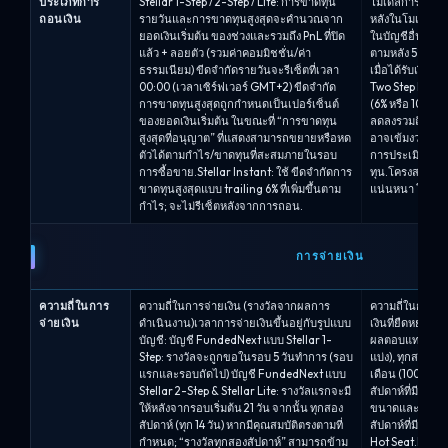
ประเภทการ
Stellar 1-Step / 2-Step / Lite: การขาดทุน
โมเดลการลดลง
ถอนเงิน
รายวันและการขาดทุนสูงสุดจะคำนวณจาก
หลังในโมเดล Ze
ยอดเงินเริ่มต้น ของช่วงและรวมถึง PnL ที่ปิด
ในบัญชีอื่น ๆ.จ
แล้ว + ลอยตัว (รวมค่าคอมมิชชั่น/ค่า
ตามหลัง 5% บวก
ธรรมเนียม) ขีดจำกัดรายวันจะรีเซ็ตที่เวลา
เมื่อได้รับเงิน
00:00 (เวลาเซิร์ฟเวอร์ GMT+2) ขีดจำกัด
Two Step Pro ใ
การขาดทุนสูงสุดถูกกำหนดเป็นเปอร์เซ็นต์
(6% หรือ 10%) เ
ของยอดเงินเริ่มต้น ในขณะที่ “การขาดทุน
ลดลงรวมถึงทั้งต
สูงสุดที่อนุญาต” ที่แสดงสามารถขยายหรือหด
อาจเข้มงวดมากขึ
ตัวได้ตามกำไร/ขาดทุนที่สะสมภายในรอบ
การประเมิน ดังนั
การซื้อขาย.Stellar Instant: ใช้ ขีดจำกัดการ
ทุน.โครงสร้างนี
ขาดทุนสูงสุดแบบ trailing 6% ที่เพิ่มขึ้นตาม
แน่นหนา โดยเฉ
กำไร; จะไม่รีเซ็ตหลังจากการถอน.
การจ่ายเงิน
ความถี่ในการ
ความถี่ในการจ่ายเงิน (รางวัลจากผลการ
ความถี่ในการจ่
จ่ายเงิน
ดำเนินงาน)เวลาการจ่ายเงินขึ้นอยู่กับรูปแบบ
เงินที่ยืดหยุ่น
บัญชี: บัญชี FundedNext แบบ Stellar 1-
ผลตอบแทน.One S
Step: รางวัลจะถูกขอในรอบ 5 วันทำการ (รอบ
แบ่ง), ทุกสองสั
แรกและรอบถัดไป) บัญชี FundedNext แบบ
เดือน (100%).F
Stellar 2-Step & Stellar Lite: รางวัลแรกจะมี
สัปดาห์ที่มีการแ
ให้หลังจากรอบเริ่มต้น 21 วัน จากนั้น ทุกสอง
ขนาดและ Hot Sea
สัปดาห์ (ทุก 14 วัน) หากมีคุณสมบัติตรงตามที่
สัปดาห์ที่มีการแบ
กำหนด; “รางวัลทุกสองสัปดาห์” สามารถข้าม
Hot Seat.Hot Se