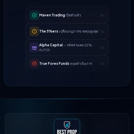
Maven Trading
เปิดตัวแล้ว
5h
The 5%ers
เปลี่ยนกฎการขาดทุนสูงสุด
1d
Alpha Capital
— รหัสส่วนลด 25%:
1d
ALP25
True Forex Funds
หยุดดำเนินการ
3d
FundedNext
ความเร็วในการจ่ายเงิน
4d
ตอนนี้ 24 ชั่วโมง
FTMO
การแบ่งกำไรที่อัปเดต → 90%
2h
Maven Trading
เปิดตัวแล้ว
5h
The 5%ers
เปลี่ยนกฎการขาดทุนสูงสุด
1d
Alpha Capital
— รหัสส่วนลด 25%:
1d