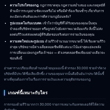
ความโปร่งใสของกฎ
: กฎการขาดทุน กฎความสม่ำเสมอ และกลยุทธ์ที่
ห้ามมีการระบุอย่างชัดเจนหรือไม่ หรือมีคำร้องเรียนซ้ำๆ เกี่ยวกับการ
ละเมิดกะทันหันและการตีความกฎย้อนหลัง?
รูปแบบเดโมกับแบบสด
: เข้าใจว่าบัญชีที่ได้รับทุนของคุณเป็นทุน
จำลองที่บริษัทจ่ายออก หรือถูกส่งไปยังสภาพแวดล้อมจริง สิ่งนี้ไม่ส่ง
ผลต่อรีวิวแต่ส่งผลต่อผู้ที่รับผิดชอบจริงต่อการจ่ายเงินของคุณ
ความสดใหม่และรูปแบบ
: ด้วยรีวิวจำนวนมากขนาดนี้ ให้เรียงตามรีวิว
ล่าสุด บริษัทอาจมีค่าเฉลี่ยตลอดชีพที่ดีแต่แนวโน้มล่าสุดแย่ลงหลัง
การเปลี่ยนแปลงกฎหรือเจ้าของ — ตัวเลขตลอดชีพเพียงอย่างเดียวจะ
ซ่อนสิ่งนี้
อ่านตารางเปรียบเทียบด้านบนด้วยมุมมองนี้ ตัวกรอง 30,000 ช่วยจำกัดวง
บริษัทที่มีประวัติชื่อเสียงลึกซึ้ง งานของคุณจากนั้นคือยืนยันว่าประวัตินั้นชี้
ทางที่คุณต้องการในเรื่องการจ่ายเงินและความยุติธรรมของกฎ
เกณฑ์นี้เหมาะกับใคร
การกรองด้วยรีวิวมากกว่า 30,000 รายการเหมาะกับเทรดเดอร์ที่ให้ความ