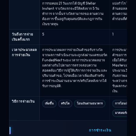
การรอคอย 21 วันแรกได้ บัญชี Stellar
แบ่งกำไร 100% แ
Instant: รางวัลแรกจะมีให้หลังจาก 5 วัน
ล้านดอลลาร์.รอ
ทำการ จากนั้นรางวัลสามารถขอ ตามความ
ตามความสม่ำเ
ต้องการ ขึ้นอยู่กับคุณสมบัติและกฎการกัน
ต่ำก่อนที่คำขอจะ
เงินขาดทุน
วันถึงการจ่าย
5
1
เงินครั้งแรก
เวลาประมวลผล
การประมวลผลการจ่ายเงินคำขอรับรางวัล
การประมวลผลกา
การจ่ายเงิน
จากผลการดำเนินงานจะถูกส่งผ่านแดชบอร์ด
คำขอการจ่ายเงิ
FundedNext ระยะเวลาการประมวลผลอาจ
เมื่อได้รับการอน
แตกต่างกันไปตามการตรวจสอบความ
Mastercard มีใ
สอดคล้อง วิธีการ/ผู้ให้บริการการจ่ายเงิน และ
ประมาณ 30 นาที
ปริมาณคำขอ; โปรดเผื่อเวลาเพิ่มเติมสำหรับ
กับสภาพเครือข่า
การชำระเงินผ่านธนาคาร/คริปโตหลังจากได้
ระหว่างกระบวนกา
รับการอนุมัติ.
รับผลกระทบอาจถ
เงิน.
วิธีการจ่ายเงิน
เพิ่มขึ้น
คริปโต
โอนเงินผ่านธนาคาร
การโอนเงินผ่า
มาสเตอร์การ์ด
การชำระเงิน