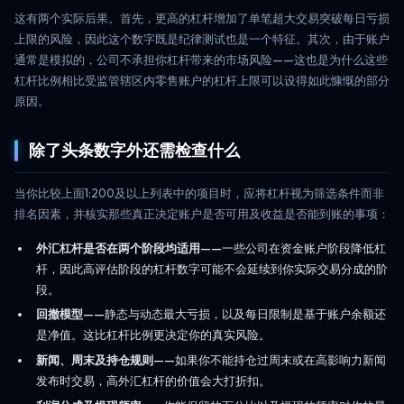
这有两个实际后果。首先，更高的杠杆增加了单笔超大交易突破每日亏损
上限的风险，因此这个数字既是纪律测试也是一个特征。其次，由于账户
通常是模拟的，公司不承担你杠杆带来的市场风险——这也是为什么这些
杠杆比例相比受监管辖区内零售账户的杠杆上限可以设得如此慷慨的部分
原因。
除了头条数字外还需检查什么
当你比较上面1:200及以上列表中的项目时，应将杠杆视为筛选条件而非
排名因素，并核实那些真正决定账户是否可用及收益是否能到账的事项：
外汇杠杆是否在两个阶段均适用
——一些公司在资金账户阶段降低杠
杆，因此高评估阶段的杠杆数字可能不会延续到你实际交易分成的阶
段。
回撤模型
——静态与动态最大亏损，以及每日限制是基于账户余额还
是净值。这比杠杆比例更决定你的真实风险。
新闻、周末及持仓规则
——如果你不能持仓过周末或在高影响力新闻
发布时交易，高外汇杠杆的价值会大打折扣。