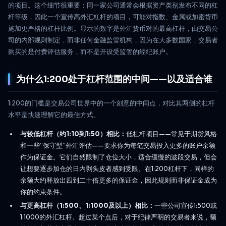
的项目。这个细节很重要：同一家公司通常会根据资产类别发布不同的杠
杆等级，因此一个宣传高外汇杠杆的项目，可能对指数、金属或加密货币
施加更严格的杠杆比例。显示的数字是外汇货币对的最高杠杆，由交易公
司的内部规则制定，而非任何金融监管机构，因为在大多数国家，交易者
购买的是付费评估服务，而不是开设受监管的经纪账户。
为什么1:200处于杠杆范围的中间——以及适合谁
1:200的门槛是交易公司世界中的一个刻意的中间点，对比其两侧的杠杆
水平是快速理解它的最佳方式。
与较低杠杆（约1:10到1:50）相比：
低杠杆项目——常见于期货风格
和一些“保守型”外汇评估——要求你为每笔交易投入更多的账户余额
作为保证金。它们自然限制了仓位大小，适合缓慢的波段交易，但会
让想要逐步加仓的日内剥头皮者感到受限。在1:200杠杆下，同样的
余额大约释放出四到二十倍更多的保证金，因此规则而非保证金成为
你的约束条件。
与更高杠杆（1:500、1:1000及以上）相比：
一些公司宣传1:500或
1:1000的外汇杠杆。超过某个点后，对于纪律严明的交易者来说，额