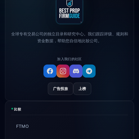
The 5%ers
更改最大回撤规则
1d
Alpha Capital
— 25% 折扣代码：
1d
ALP25
全球专有交易公司的独立目录和研究中心。我们跟踪评级、规则和
True Forex Funds
停止运营
3d
资金数据，帮助您自信地比较公司。
FundedNext
付款速度现在为24小时
4d
加入我们的社区
广告投放
上榜
*
比较
FTMO