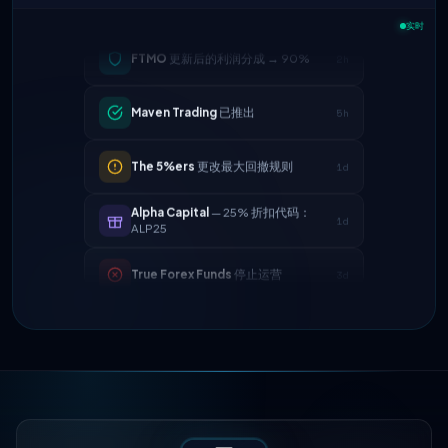
实时
FTMO
更新后的利润分成 → 90%
2h
Maven Trading
已推出
5h
The 5%ers
更改最大回撤规则
1d
Alpha Capital
— 25% 折扣代码：
1d
ALP25
True Forex Funds
停止运营
3d
FundedNext
付款速度现在为24小时
4d
FTMO
更新后的利润分成 → 90%
2h
Maven Trading
已推出
5h