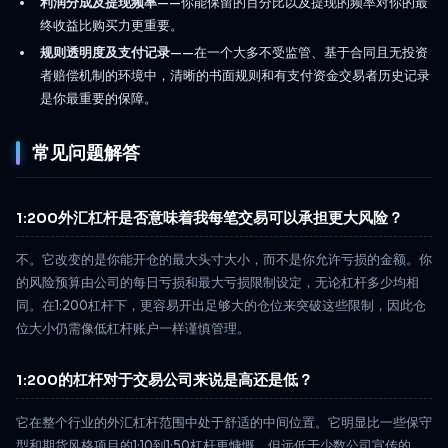
利润分成及提现频率
——你能保留的百分比以及提现的频率对你的最
终收益比购买力更重要。
规则透明度及支付记录
——在一个大多不受监管、基于合同且无投资
者赔偿机制的环境中，清晰的书面规则和有支付资金交易者历史记录
是你最重要的保障。
常见问题解答
1:200外汇杠杆是否意味着我每笔交易可以承担更大风险？
不。它改变的是你能开仓的最大头寸大小，而不是你允许亏损的金额。你
的风险预算由公司的每日亏损和最大亏损限制设定，无论杠杆多少均相
同。在1:200杠杆下，更容易开出足够大的仓位来突破这些限制，因此仓
位大小仍需像低杠杆账户一样谨慎管理。
1:200的杠杆对于交易公司来说是高还是低？
它在整个行业的外汇杠杆范围中处于舒适的中间位置。它明显比一些保守
型和期货风格项目的1:10到1:50杠杆更慷慨，但远低于少数公司宣传的