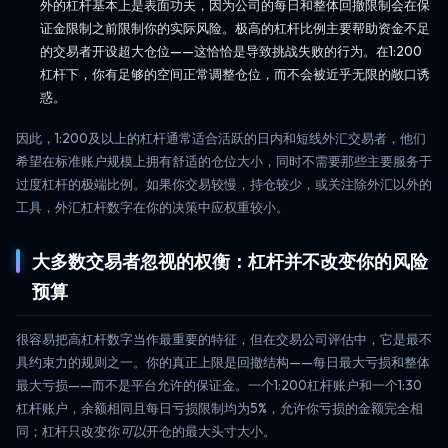
外的杠杆基本上是表面功夫，因为公司的每日和整体回撤限制会在保
证金限制之前限制你的实际风险。极高的杠杆比例主要帮助资金不足
的交易者开设超大仓位——这恰恰是导致挑战失败的行为。在1:200
杠杆下，你有足够的空间正常调整仓位，而不会被近乎无限的敞口诱
惑。
因此，1:200及以上的杠杆通常适合活跃的日内和短线外汇交易者，他们
希望在标准账户规模上拥有舒适的仓位大小，同时不需要那些主要服务于
过度杠杆的极端比例。如果你交易较慢，持仓较少，或关注除外汇以外的
工具，外汇杠杆数字在你的决策中应权重较小。
大多数交易者忽视的权衡：杠杆并不改变你的风险
预算
很容易把高杠杆数字当作最重要的特征，但在交易公司评估中，它是最不
具约束力的规则之一。你的真正上限是回撤结构——每日最大亏损和整体
最大亏损——而不是平台允许的保证金。一个1:200杠杆账户和一个1:30
杠杆账户，余额相同且每日亏损限制均为5%，允许你亏损的金额完全相
同；杠杆只改变你
可以
开仓的最大头寸大小。