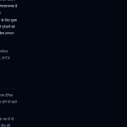
ए निराशाजनक है
ं।
के लिए मुख्य
 ट्रेडरों को
ं बिना लगभग
त्यधिक
ं, तो FX
िकतम दैनिक
होने से पहले
रूप में भी
ज कैप की