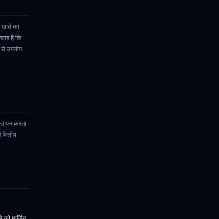
 खाते का
तलब है कि
प से उपयोग
िज्ञापन करता
 वित्तीय
े को मार्जिन