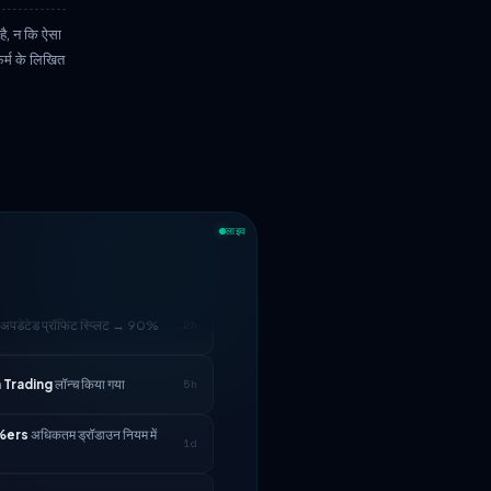
 है, न कि ऐसा
फर्म के लिखित
लाइव
अपडेटेड प्रॉफिट स्प्लिट → 90%
2h
 Trading
लॉन्च किया गया
5h
%ers
अधिकतम ड्रॉडाउन नियम में
1d
Capital
— 25% छूट कोड: ALP25
1d