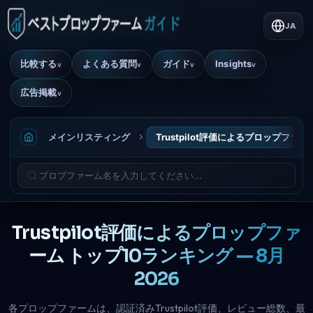
JA
比較する
よくある質問
ガイド
Insights
v
v
v
v
広告掲載
v
メインリスティング
Trustpilot評価によるプロップファー
Trustpilot評価によるプロップファ
ーム トップ10ランキング — 8月
2026
各プロップファームは、認証済みTrustpilot評価、レビュー総数、最