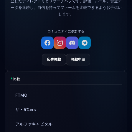
立したディレクトリとリサーチハブです。評価、ルール、資金デ
4d
間になりました
ータを追跡し、自信を持ってファームを比較できるようお手伝い
します。
コミュニティに参加する
広告掲載
掲載申請
*
比較
FTMO
ザ・5%ers
アルファキャピタル