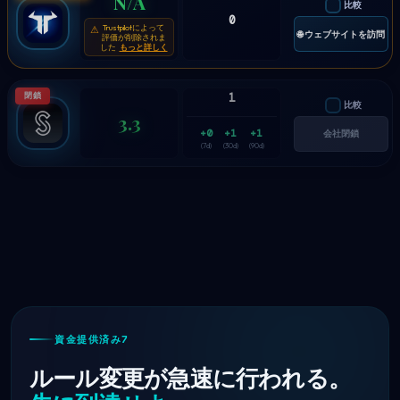
N/A
比較
0
Trustpilotによって
⚠
🌐 ウェブサイトを訪問
評価が削除されま
した
もっと詳しく
閉鎖
1
比較
3.3
+0
+1
+1
会社閉鎖
(7d)
(30d)
(90d)
資金提供済み7
ルール変更が急速に行われる。