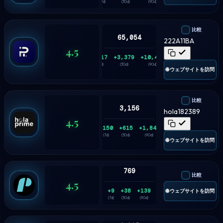
(7d)
(30d)
(90d)
比較
65,054
222A11BA
4.5
+817
+3,379
+10,475
(7d)
(30d)
(90d)
🌐 ウェブサイトを訪問
比較
3,156
hola182389
4.5
+150
+615
+1,848
(7d)
(30d)
(90d)
🌐 ウェブサイトを訪問
769
比較
4.5
+9
+38
+139
🌐 ウェブサイトを訪問
(7d)
(30d)
(90d)