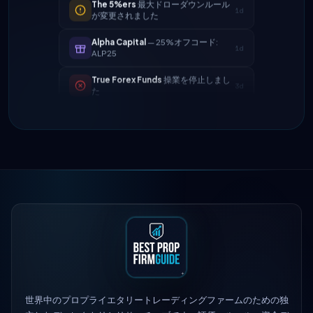
Alpha Capital
— 25%オフコード:
1d
ALP25
True Forex Funds
操業を停止しまし
3d
た
FundedNext
支払い速度が現在24時
4d
間になりました
FTMO
更新された利益分配 → 90%
2h
Maven Trading
立ち上げられました
5h
The 5%ers
最大ドローダウンルール
1d
が変更されました
Alpha Capital
— 25%オフコード:
1d
ALP25
True Forex Funds
操業を停止しまし
3d
た
世界中のプロプライエタリートレーディングファームのための独
FundedNext
支払い速度が現在24時