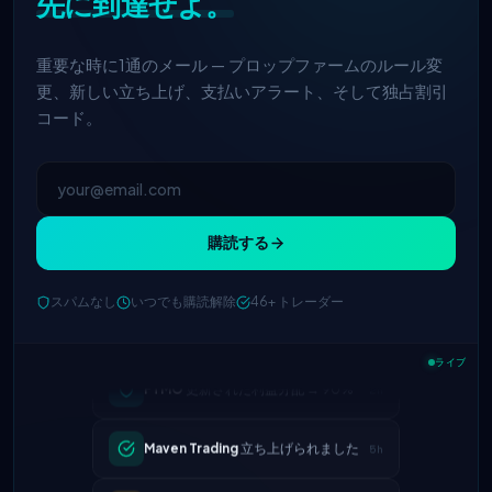
先に到達せよ。
重要な時に1通のメール — プロップファームのルール変
更、新しい立ち上げ、支払いアラート、そして独占割引
コード。
購読する
スパムなし
いつでも購読解除
46+ トレーダー
FTMO
更新された利益分配 → 90%
2h
ライブ
Maven Trading
立ち上げられました
5h
The 5%ers
最大ドローダウンルール
1d
が変更されました