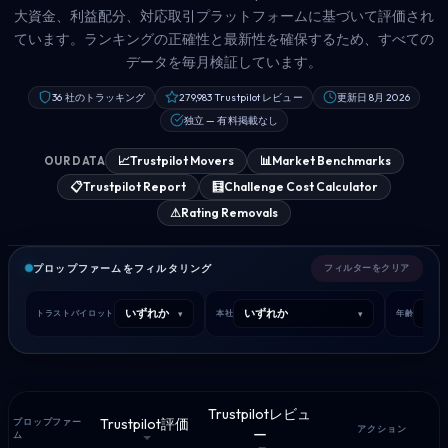
大資金、利益配分、対応取引プラットフォームに基づいて評価され
ています。ランキングの正確性と最新性を確保するため、すべての
データを毎月検証しています。
36 社のトラッキング
279,983 Trustpilot レビュー
更新日 8月 2026
独立 — 有料掲載なし
📈
Trustpilot Movers
📊
Market Benchmarks
OUR DATA
📋
Trustpilot Report
🧮
Challenge Cost Calculator
⚠
Rating Removals
プロップファームをフィルタリング
フィルターをクリア
いずれか
いずれか
いず
▾
▾
トラストパイロット
本社
年齢
Trustpilotレビュ
Trustpilot評価
プロップファー
アクション
ー
ム