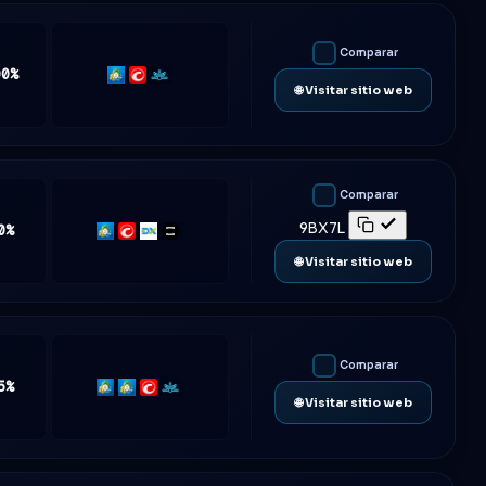
Comparar
00%
MT5
cTrader
Match-
🌐 Visitar sitio web
Trader
Comparar
9BX7L
0%
MT5
cTrader
DXtrade
TradeLocker
🌐 Visitar sitio web
Comparar
5%
MT4
MT5
cTrader
Match-
🌐 Visitar sitio web
Trader