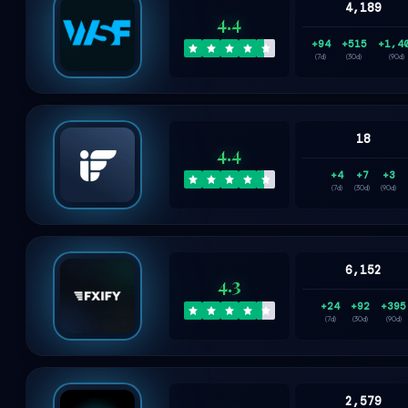
4,189
4.4
+94
+515
+1,4
(7d)
(30d)
(90d)
18
4.4
+4
+7
+3
(7d)
(30d)
(90d)
6,152
4.3
+24
+92
+395
(7d)
(30d)
(90d)
2,579