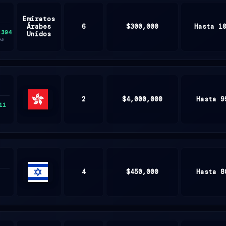
Emiratos
Árabes
6
$300,000
Hasta 1
,394
Unidos
0d)
2
$4,000,000
Hasta 9
11
Hong
Kong
4
$450,000
Hasta 8
ISRAEL