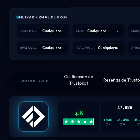
FILTRAR FIRMAS DE PROP
Cualquiera
Cualquiera
▾
▾
TRUSTPILOT
SEDE
EDAD
Cualquiera
Cualquiera
▾
▾
APALANCAMIENTO FX
APALANCAMIENTO METALES
Calificación de
Reseñas de Trustp
FIRMAS DE PROP
Trustpilot
47,988
4.8
+836
+3,056
+5,
(7d)
(30d)
(9