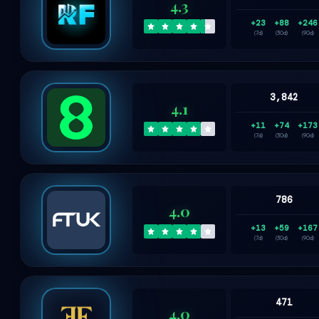
4.3
+23
+88
+246
(7d)
(30d)
(90d)
3,842
4.1
+11
+74
+173
(7d)
(30d)
(90d)
786
4.0
+13
+59
+167
(7d)
(30d)
(90d)
471
4.0