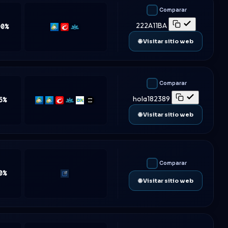
Comparar
222A11BA
00%
MT5
cTrader
Match-
Trader
🌐 Visitar sitio web
Comparar
hola182389
5%
MT4
MT5
cTrader
Match-
DXtrade
TradeLocker
Trader
🌐 Visitar sitio web
Comparar
0%
Traderevolution
🌐 Visitar sitio web