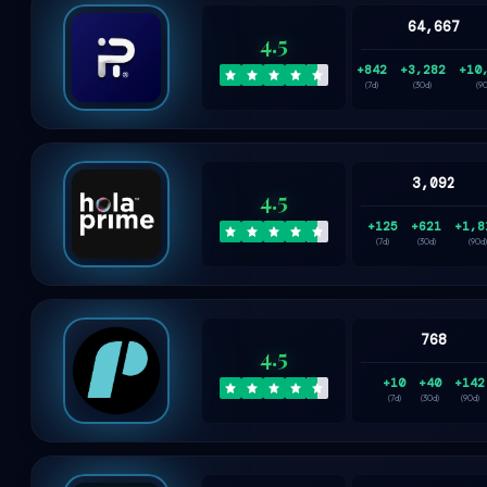
64,667
4.5
+842
+3,282
+10
(7d)
(30d)
(9
3,092
4.5
+125
+621
+1,8
(7d)
(30d)
(90d)
768
4.5
+10
+40
+142
(7d)
(30d)
(90d)