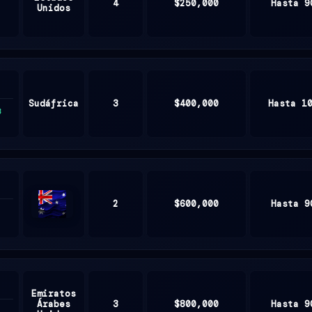
4
$250,000
Hasta 9
Unidos
Sudáfrica
3
$400,000
Hasta 1
3
2
$600,000
Hasta 9
Australia
Emiratos
Árabes
3
$800,000
Hasta 9