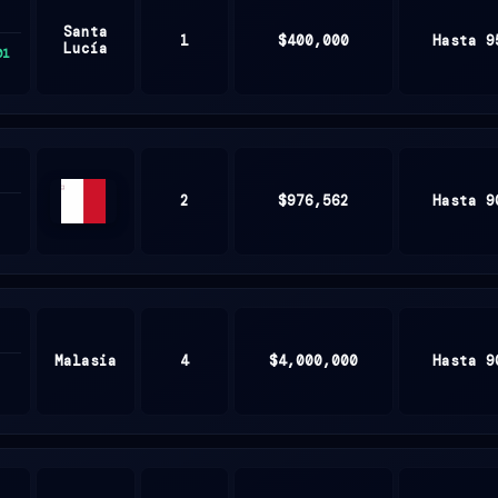
Santa
1
$400,000
Hasta 9
Lucía
01
2
$976,562
Hasta 9
Malta
Malasia
4
$4,000,000
Hasta 9