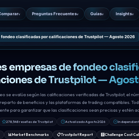
Comparar
Preguntas Frecuentes
Guías
Insights
v
v
v
v
fondeo clasificadas por calificaciones de Trustpilot — Agosto 2026
s empresas de fondeo clasif
caciones de Trustpilot — Agos
se evalúa según las calificaciones verificadas de Trustpilot, el núm
 reparto de beneficios y las plataformas de trading compatibles. Todo
te para garantizar que las clasificaciones sean precisas y estén ac
278,548 reseñas de Trustpilot
Actualizado Agosto 2026
Independient
s
📊
Market Benchmarks
📋
Trustpilot Report
🧮
Challenge Cost Ca