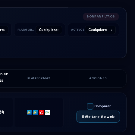
BORRAR FILTROS
ra
Cualquiera
Cualquiera
▾
▾
▾
PLATAFORMAS
ACTIVOS
ón en
PLATAFORMAS
ACCIONES
as
Comparar
0%
MT4
MT5
cTrader
DXtrade
🌐 Visitar sitio web