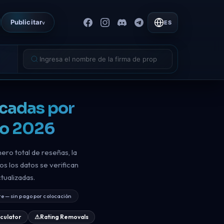
Publicitar
ES
v
icadas por
to 2026
ero total de reseñas, la
s los datos se verifican
tualizadas.
e — sin pago por colocación
lculator
⚠
Rating Removals