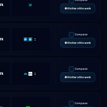
Comparar
0%
Rf-
🌐 Visitar sitio web
Trader
Comparar
0%
MT4
MT5
TradeLocker
🌐 Visitar sitio web
Comparar
0%
Match-
DXtrade
TradeLocker
🌐 Visitar sitio web
Trader
Comparar