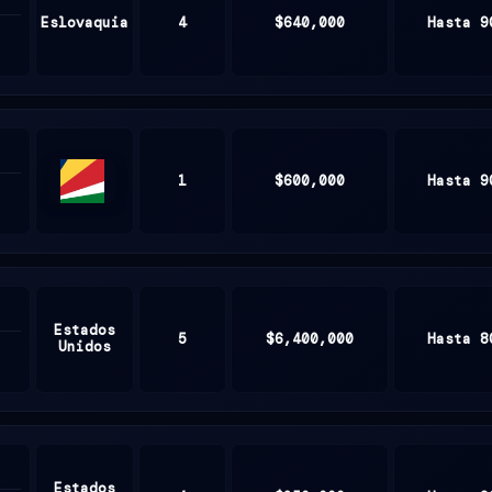
Eslovaquia
4
$640,000
Hasta 9
1
$600,000
Hasta 9
Seychelles
Estados
5
$6,400,000
Hasta 8
Unidos
Estados