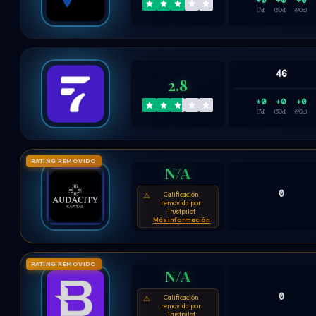
+0
+0
+0
(7d)
(30d)
(90d)
46
2.8
+0
+0
+0
(7d)
(30d)
(90d)
RATING REMOVIDO
N/A
0
Calificación
⚠
removida por
Trustpilot
Más información
RATING REMOVIDO
N/A
0
Calificación
⚠
removida por
Trustpilot