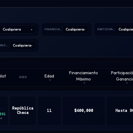
Cualquiera
Cualquiera
Cualquie
▾
▾
FINANCIAMIENTO MÁXIMO
PARTICIPACIÓN EN GANANCIAS
Cualquiera
▾
APALANCAMIENTO CRIPTO
Financiamiento
Participaci
ilot
Edad
SEDE
Máximo
Gananci
República
11
$400,000
Hasta 9
Checa
531
0d)