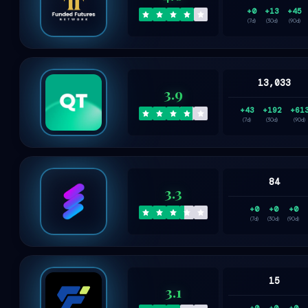
+0
+13
+45
(7d)
(30d)
(90d)
13,033
3.9
+43
+192
+61
(7d)
(30d)
(90d)
84
3.3
+0
+0
+0
(7d)
(30d)
(90d)
15
3.1