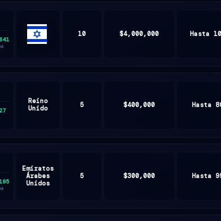
10
$4,000,000
Hasta 1
641
ISRAEL
0d)
Reino
5
$400,000
Hasta 8
Unido
27
Emiratos
Árabes
5
$300,000
Hasta 9
195
Unidos
0d)