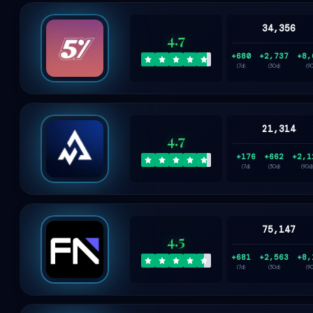
34,356
4.7
+680
+2,737
+8,
(7d)
(30d)
(9
21,314
4.7
+176
+662
+2,1
(7d)
(30d)
(90d)
75,147
4.5
+681
+2,563
+8,
(7d)
(30d)
(9