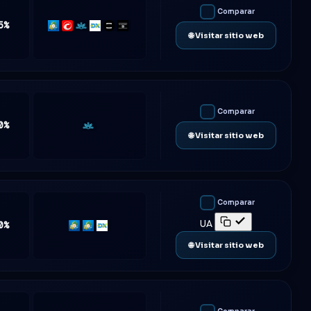
Comparar
5%
MT5
cTrader
Match-
DXtrade
TradeLocker
Platform5
🌐 Visitar sitio web
Trader
Comparar
0%
Match-
🌐 Visitar sitio web
Trader
Comparar
UA
0%
MT4
MT5
DXtrade
🌐 Visitar sitio web