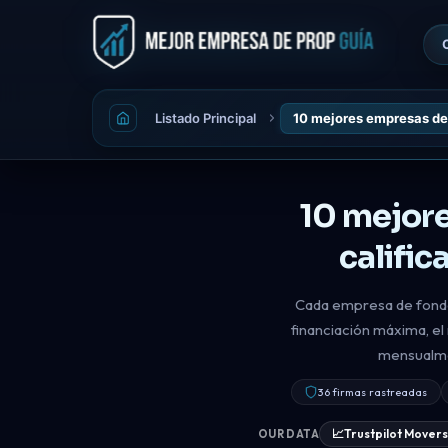
Listado Principal
10 mejores empresas de 
10 mejore
califi
Cada empresa de fondeo 
financiación máxima, el
mensualmen
36 firmas rastreadas
📈
Trustpilot Mover
OUR DATA