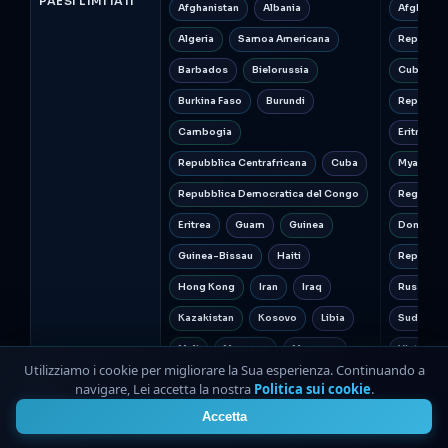
PAESI LIMITATI
Afghanistan
Albania
Afghanist
Algeria
Samoa Americana
Repubblic
Barbados
Bielorussia
Cuba
Burkina Faso
Burundi
Repubbli
Cambogia
Eritrea
Repubblica Centrafricana
Cuba
Myanmar 
Repubblica Democratica del Congo
Regioni d
Eritrea
Guam
Guinea
Donetsk e
Guinea-Bissau
Haiti
Repubblic
Hong Kong
Iran
Iraq
Russia
Kazakistan
Kosovo
Libia
Sudan
Mali
Marocco
Myanmar
Vietnam
Utilizziamo i cookie per migliorare la Sua esperienza. Continuando a
Nicaragua
Corea del Nord
navigare, Lei accetta la nostra
Politica sui cookie
.
4
Pakistan
Palestina
Panama
Accetta
Porto Rico
Russia
Samoa