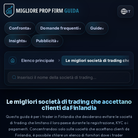
IT
Confronta
Domande frequenti
Guide
v
v
v
Insights
Pubblicità
v
v
Elenco principale
Le migliori società di trading che ac
Le migliori società di trading che accettano
clienti da Finlandia
Questa guida è per i trader in Finlandia che desiderano evitare le società
di trading che limitano il loro paese durante la registrazione, KYC o i
pagamenti. Concentrandosi solo sulle società che accettano clienti da
Finlandia, è possibile stilare un elenco di fornitori dove i trader