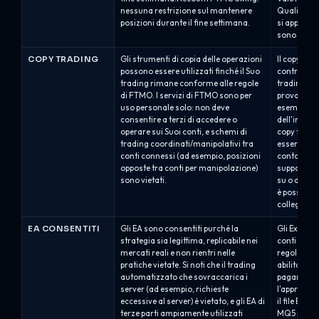
nessuna restrizione sul mantenere
Qualificat
posizioni durante il fine settimana.
si applican
sono mante
COPY TRADING
Gli strumenti di copia delle operazioni
Il copy tra
possono essere utilizzati finché il Suo
controllato
trading rimane conforme alle regole
trading sol
di FTMO. I servizi di FTMO sono per
prova di pr
uso personale solo: non deve
esempio, n
consentire a terzi di accedere o
dell'invest
operare sui Suoi conti, e schemi di
copy tradin
trading coordinati/manipolativi tra
essere cons
conti connessi (ad esempio, posizioni
conto divul
opposte tra conti per manipolazione)
supportato
sono vietati.
su o da cT
è possibile
collegato al
EA CONSENTITI
Gli EA sono consentiti purché la
Gli Expert 
strategia sia legittima, replicabile nei
conti MT5, 
mercati reali e non rientri nelle
regole di A
pratiche vietate. Si noti che il trading
abilitare l
automatizzato che sovraccarica i
pagamento 
server (ad esempio, richieste
l'approvazi
eccessive al server) è vietato, e gli EA di
il file EX5 
terze parti ampiamente utilizzati
MQ5 per la