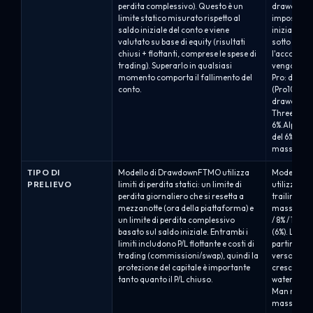
perdita complessivo). Questo è un
drawdown m
limite statico misurato rispetto al
impostata 
saldo iniziale del conto e viene
iniziale. Se
valutato su base di equity (risultati
sotto dell
chiusi + flottanti, comprese le spese di
l'account v
trading). Superarlo in qualsiasi
vengono c
momento comporta il fallimento del
Pro: drawd
conto.
(Pro10) / 8%
drawdown m
Three: dra
6%.Alpha O
del 6% bas
massimo r
TIPO DI
Modello di DrawdownFTMO utilizza
Modello di
PRELIEVO
limiti di perdita statici: un limite di
utilizza si
perdita giornaliero che si resetta a
trailing a
mezzanotte (ora della piattaforma) e
massimo sta
un limite di perdita complessivo
/ 8% / 10%)
basato sul saldo iniziale. Entrambi i
(6%). La li
limiti includono P/L flottante e costi di
partire dal
trading (commissioni/swap), quindi la
verso l'alt
protezione del capitale è importante
cresce.Dra
tanto quanto il P/L chiuso.
water mark)
Man mano c
massimi di s