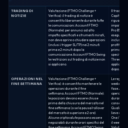
TRADING DI
Valutazione (FTMO Challenge +
Il trading 
NOTIZIE
Verifica): il trading di notizie è
Capital app
consentito liberamente durante tutte
riguardo a
le comunicazioni.Account FTMO
impatto su 
(Normale): per annunci ad alto
Pro 8%/10% 
impatto specificati e strumenti mirati,
eseguire o
non deve aprire o chiudere operazioni
inclusi ord
(inclusi i trigger SL/TP) nei 2 minuti
profit) sug
prima e 2 minuti dopo la
prima e 2 mi
comunicazione.Account FTMO Swing:
specificati
le restrizioni sul trading di notizie non
Three Quali
si applicano.
applica ent
dopo...
OPERAZIONI NEL
Valutazione (FTMO Challenge +
Le regole p
FINE SETTIMANA
Verifica): è consentito mantenere le
weekend di
operazioni durante il fine
fase.Alpha 
settimana.Account FTMO (Normale):
operazioni 
le posizioni devono essere chiuse
durante la 
prima della chiusura del mercato nel
consentito 
fine settimana (o se la pausa/rollover
Qualificat
del mercato è superiore a 2 ore).
lieve con p
Alcune criptovalute possono essere
One / Alph
negoziabili durante orari specifici del
il weekend 
fine settimana.Account FTMO Swing:
Valutazione