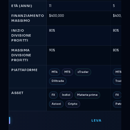
Trading
ETÀ (ANNI)
11
5
(Agosto
FINANZIAMENTO
$400,000
$400,000
2026)
MASSIMO
INIZIO
80%
80%
DIVISIONE
PROFITTI
MASSIMA
90%
80%
DIVISIONE
PROFITTI
PIATTAFORME
MT4
MT5
cTrader
MT5
DXtrade
TradeLoc
ASSET
FX
Indici
Materie prime
FX
Me
Azioni
Cripto
Petrolio (
LEVA