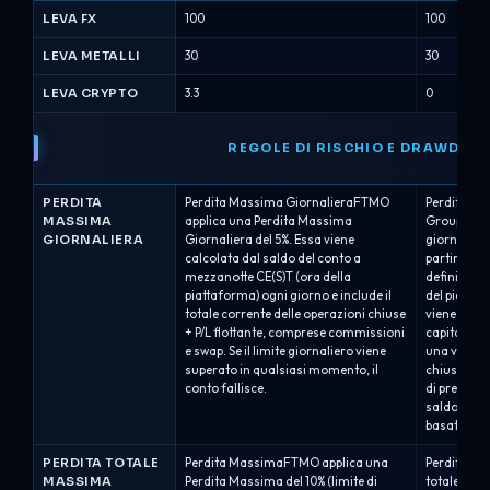
LEVA FX
100
100
LEVA METALLI
30
30
LEVA CRYPTO
3.3
0
REGOLE DI RISCHIO E DRAWDOW
PERDITA
Perdita Massima GiornalieraFTMO
Perdita Ma
MASSIMA
applica una Perdita Massima
Group appli
GIORNALIERA
Giornaliera del 5%. Essa viene
giornaliero
calcolata dal saldo del conto a
partire da 
mezzanotte CE(S)T (ora della
definiti (b
piattaforma) ogni giorno e include il
del piano). 
totale corrente delle operazioni chiuse
viene valut
+ P/L flottante, comprese commissioni
capitale, e
e swap. Se il limite giornaliero viene
una violaz
superato in qualsiasi momento, il
chiuse aut
conto fallisce.
di prelievo
saldo.Alpha
basato sul 
PERDITA TOTALE
Perdita MassimaFTMO applica una
Perdita Ma
MASSIMA
Perdita Massima del 10% (limite di
totale mass