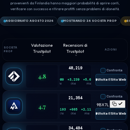
provenienti da Finlandia hanno maggiori probabilità di aprire conti,
verificare con successo e ritirare profitti senza problemi di idoneità.
AGGIORNATO AGOSTO 2026
MOSTRANDO 36 SOCIETÀ PROP
S
Valutazione
Recensioni di
SOCIETÀ
AZIONI
Trustpilot
Trustpilot
PROP
48,219
Confronta
4.8
+909
+3,239
+5,688
🌐 Visita il Sito Web
(7d)
(30d)
(90d)
Confronta
21,354
4.7
9BX7L
+193
+665
+2,114
🌐 Visita il Sito Web
(7d)
(30d)
(90d)
34,494