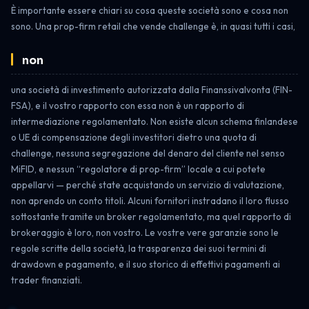
È importante essere chiari su cosa queste società sono e cosa non
sono. Una prop-firm retail che vende challenge è, in quasi tutti i casi,
non
una società di investimento autorizzata dalla Finanssivalvonta (FIN-
FSA), e il vostro rapporto con essa non è un rapporto di
intermediazione regolamentato. Non esiste alcun schema finlandese
o UE di compensazione degli investitori dietro una quota di
challenge, nessuna segregazione del denaro del cliente nel senso
MiFID, e nessun “regolatore di prop-firm” locale a cui potete
appellarvi — perché state acquistando un servizio di valutazione,
non aprendo un conto titoli. Alcuni fornitori instradano il loro flusso
sottostante tramite un broker regolamentato, ma quel rapporto di
brokeraggio è loro, non vostro. Le vostre vere garanzie sono le
regole scritte della società, la trasparenza dei suoi termini di
drawdown e pagamento, e il suo storico di effettivi pagamenti ai
trader finanziati.