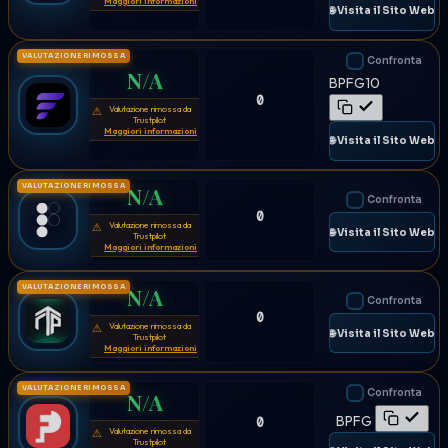
Maggiori informazioni
🌐 Visita il Sito Web
VALUTAZIONE RIMOSSA
Confronta
N/A
BPFG10
0
Valutazione rimossa da
⚠
Trustpilot
Maggiori informazioni
🌐 Visita il Sito Web
VALUTAZIONE RIMOSSA
N/A
Confronta
0
Valutazione rimossa da
⚠
🌐 Visita il Sito Web
Trustpilot
Maggiori informazioni
VALUTAZIONE RIMOSSA
N/A
Confronta
0
Valutazione rimossa da
⚠
🌐 Visita il Sito Web
Trustpilot
Maggiori informazioni
VALUTAZIONE RIMOSSA
Confronta
N/A
BPFG
0
Valutazione rimossa da
⚠
Trustpilot