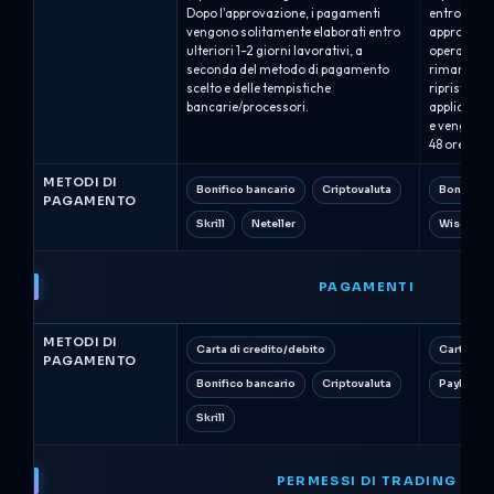
Dopo l'approvazione, i pagamenti
entro circa
vengono solitamente elaborati entro
approvate. 
ulteriori 1–2 giorni lavorativi, a
operazioni 
seconda del metodo di pagamento
rimane bloc
scelto e delle tempistiche
ripristinato
bancarie/processori.
applicabil
e vengono 
48 ore lavo
METODI DI
Bonifico bancario
Criptovaluta
Bonifico 
PAGAMENTO
Skrill
Neteller
Wise
PAGAMENTI
METODI DI
Carta di credito/debito
Carta di 
PAGAMENTO
Bonifico bancario
Criptovaluta
PayPal
Skrill
PERMESSI DI TRADING