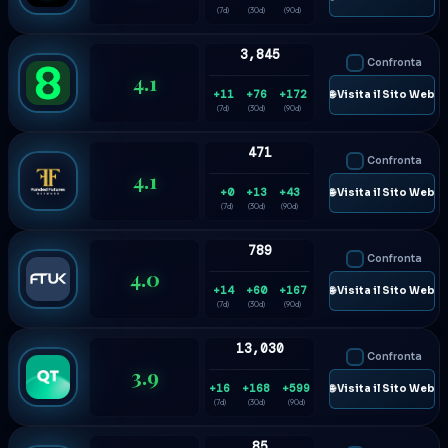
(7d)
(30d)
(90d)
3,845
Confronta
4.1
+11
+76
+172
🌐 Visita il Sito Web
(7d)
(30d)
(90d)
471
Confronta
4.1
+0
+13
+43
🌐 Visita il Sito Web
(7d)
(30d)
(90d)
789
Confronta
4.0
+14
+60
+167
🌐 Visita il Sito Web
(7d)
(30d)
(90d)
13,030
Confronta
3.9
+16
+168
+599
🌐 Visita il Sito Web
(7d)
(30d)
(90d)
85