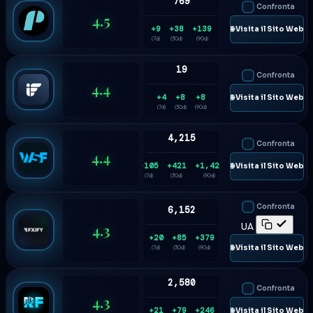
769
Confronta
4.5
+9
+38
+139
🌐 Visita il Sito Web
(7d)
(30d)
(90d)
19
Confronta
4.4
+4
+8
+8
🌐 Visita il Sito Web
(7d)
(30d)
(90d)
4,215
Confronta
4.4
+105
+421
+1,424
🌐 Visita il Sito Web
(7d)
(30d)
(90d)
Confronta
6,152
4.3
UA
+20
+85
+379
🌐 Visita il Sito Web
(7d)
(30d)
(90d)
2,580
Confronta
4.3
+21
+79
+246
🌐 Visita il Sito Web