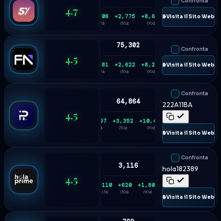
Confronta
4.7
+706
+2,775
+8,614
🌐 Visita il Sito Web
(7d)
(30d)
(90d)
75,302
Confronta
4.5
+681
+2,622
+8,206
🌐 Visita il Sito Web
(7d)
(30d)
(90d)
Confronta
64,864
222A11BA
4.5
+897
+3,352
+10,434
(7d)
(30d)
(90d)
🌐 Visita il Sito Web
Confronta
3,116
hola182389
4.5
+110
+620
+1,808
(7d)
(30d)
(90d)
🌐 Visita il Sito Web