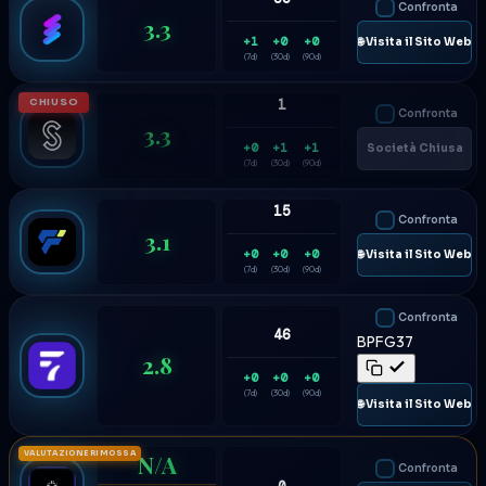
Confronta
3.3
+1
+0
+0
🌐 Visita il Sito Web
(7d)
(30d)
(90d)
CHIUSO
1
Confronta
3.3
+0
+1
+1
Società Chiusa
(7d)
(30d)
(90d)
15
Confronta
3.1
+0
+0
+0
🌐 Visita il Sito Web
(7d)
(30d)
(90d)
Confronta
46
BPFG37
2.8
+0
+0
+0
(7d)
(30d)
(90d)
🌐 Visita il Sito Web
VALUTAZIONE RIMOSSA
N/A
Confronta