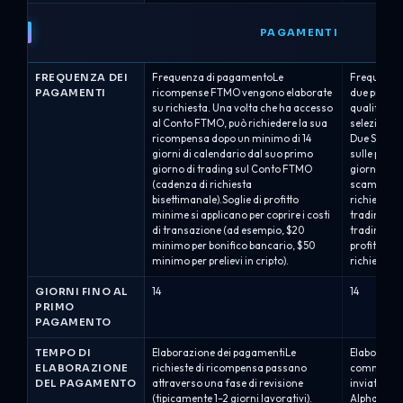
PAGAMENTI
FREQUENZA DEI
Frequenza di pagamentoLe
Frequenza 
PAGAMENTI
ricompense FTMO vengono elaborate
due progra
su richiesta. Una volta che ha accesso
qualificati
al Conto FTMO, può richiedere la sua
selezionat
ricompensa dopo un minimo di 14
Due Settima
giorni di calendario dal suo primo
sulle perfo
giorno di trading sul Conto FTMO
giorni (a pa
(cadenza di richiesta
scambio sul
bisettimanale).Soglie di profitto
richiesta r
minime si applicano per coprire i costi
trading uti
di transazione (ad esempio, $20
trading, e i
minimo per bonifico bancario, $50
profitti lor
minimo per prelievi in cripto).
richiedere..
GIORNI FINO AL
14
14
PRIMO
PAGAMENTO
TEMPO DI
Elaborazione dei pagamentiLe
Elaborazio
ELABORAZIONE
richieste di ricompensa passano
commissio
DEL PAGAMENTO
attraverso una fase di revisione
inviate tram
(tipicamente 1–2 giorni lavorativi).
Alpha Capi