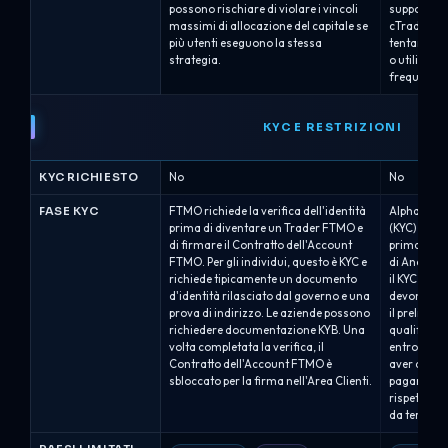
possono rischiare di violare i vincoli
supportati 
massimi di allocazione del capitale se
cTrader. L
più utenti eseguono la stessa
tentano di 
strategia.
o utilizzan
frequenza/
KYC E RESTRIZIONI
KYC RICHIESTO
No
No
FASE KYC
FTMO richiede la verifica dell'identità
Alpha Capita
prima di diventare un Trader FTMO e
(KYC) dopo
di firmare il Contratto dell'Account
prima di em
FTMO. Per gli individui, questo è KYC e
di Analista
richiede tipicamente un documento
il KYC trami
d'identità rilasciato dal governo e una
devono anch
prova di indirizzo. Le aziende possono
il prelievo
richiedere documentazione KYB. Una
qualificat
volta completata la verifica, il
entro un ma
Contratto dell'Account FTMO è
aver complet
sbloccato per la firma nell'Area Clienti.
pagamento 
rispetto all
da terzi no