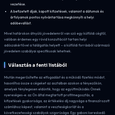
vezetése.
A befizetett díjak, kapott kifizetések, valamint a dátumok és
árfolyamok pontos nyilvántartása megkönnyíti a helyi
adóbevallást.
Mivel határokon átnyúló jövedelemről van szó egy külföldi cégtől,
valóban érdemes egy rövid konzultációt tartani helyi
adószakértővel a találgatás helyett – a külföldi forrásból származó
jövedelem szabályai specifikusak lehetnek.
Választás a fenti listából
Miután megerősítette az elfogadást és a működő fizetési módot,
hasonlítsa össze a cégeket az asztalban azokon a tényezőkön,
amelyek ténylegesen eldöntik, hogy az együttműködés Önnek
nyereséges-e: az Ön által megtartott profitmegosztás, a
kifizetések gyakorisága, az értékelési díj nagysága a finanszírozott
számlához képest, valamint a veszteségkorlát és a
következetességi szabályok szigorúsága. Egy gaboni kereskedő