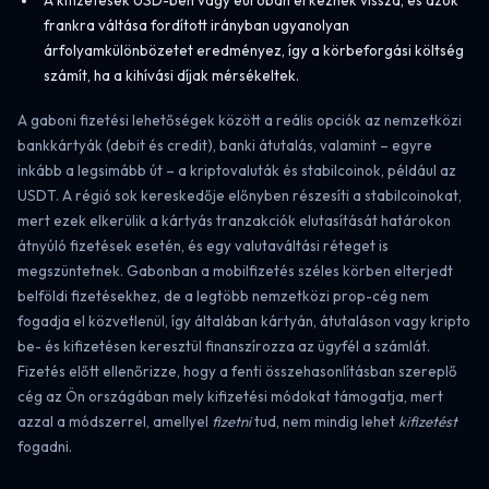
A kifizetések USD-ben vagy euróban érkeznek vissza, és azok
frankra váltása fordított irányban ugyanolyan
árfolyamkülönbözetet eredményez, így a körbeforgási költség
számít, ha a kihívási díjak mérsékeltek.
A gaboni fizetési lehetőségek között a reális opciók az nemzetközi
bankkártyák (debit és credit), banki átutalás, valamint – egyre
inkább a legsimább út – a kriptovaluták és stabilcoinok, például az
USDT. A régió sok kereskedője előnyben részesíti a stabilcoinokat,
mert ezek elkerülik a kártyás tranzakciók elutasítását határokon
átnyúló fizetések esetén, és egy valutaváltási réteget is
megszüntetnek. Gabonban a mobilfizetés széles körben elterjedt
belföldi fizetésekhez, de a legtöbb nemzetközi prop-cég nem
fogadja el közvetlenül, így általában kártyán, átutaláson vagy kripto
be- és kifizetésen keresztül finanszírozza az ügyfél a számlát.
Fizetés előtt ellenőrizze, hogy a fenti összehasonlításban szereplő
cég az Ön országában mely kifizetési módokat támogatja, mert
azzal a módszerrel, amellyel
fizetni
tud, nem mindig lehet
kifizetést
fogadni.