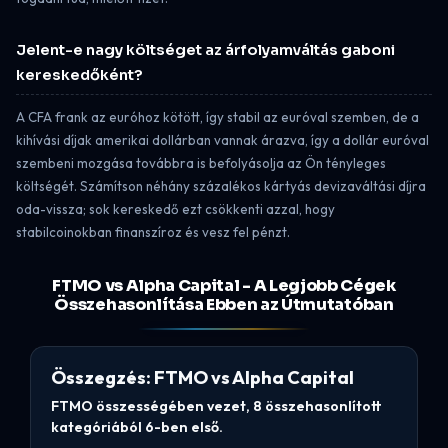
Jelent-e nagy költséget az árfolyamváltás gaboni
kereskedőként?
A CFA frank az euróhoz kötött, így stabil az euróval szemben, de a
kihívási díjak amerikai dollárban vannak árazva, így a dollár euróval
szembeni mozgása továbbra is befolyásolja az Ön tényleges
költségét. Számítson néhány százalékos kártyás devizaváltási díjra
oda-vissza; sok kereskedő ezt csökkenti azzal, hogy
stabilcoinokban finanszíroz és vesz fel pénzt.
FTMO vs Alpha Capital - A Legjobb Cégek
Összehasonlítása Ebben az Útmutatóban
Összegzés: FTMO vs Alpha Capital
FTMO összességében vezet, 8 összehasonlított
kategóriából 6-ben első.