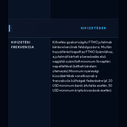
emelk
mozg
megfe
KIFIZETÉSEK
KIFIZETÉSI
Kifizetési gyakoriságAz FTMO jutalmak
Kifiz
FREKVENCIA
kérésre kerülnek feldolgozásra. Miután
két k
hozzáférést kapott az FTMO Számlához,
jogos
a jutalmát kérheti a kereskedés első
pénzk
napjától számított minimum 14 naptári
amely
nap elteltével (kétheti kérelem
válas
ütemezés).Minimum nyereségi
kérel
küszöbértékek vonatkoznak a
jogos
tranzakciós költségek fedezésére (pl. 20
keres
USD minimum banki átutalás esetén, 50
Az e
USD minimum kripto kivonások esetén).
keres
ugyan
strat
$100 
keres
kifiz
nyere
telje