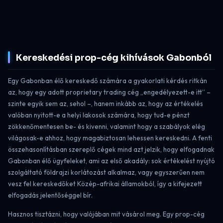
Kereskedési prop-cég kihívások Gabonból
Egy Gabonban élő kereskedő számára a gyakorlati kérdés ritkán
az, hogy egy adott proprietary trading cég „engedélyezett-e itt” –
szinte egyik sem az, sehol –, hanem inkább az, hogy az értékelés
valóban nyitott-e a helyi lakosok számára, hogy tud-e pénzt
zökkenőmentesen be- és kivenni, valamint hogy a szabályok elég
világosak-e ahhoz, hogy magabiztosan lehessen kereskedni. A fenti
összehasonlításban szereplő cégek mind azt jelzik, hogy elfogadnak
Gabonban élő ügyfeleket, ami az első akadály: sok értékelést nyújtó
szolgáltató földrajzi korlátozást alkalmaz, vagy egyszerűen nem
vesz fel kereskedőket Közép-afrikai államokból, így a kifejezett
elfogadás jelentőséggel bír.
Hasznos tisztázni, hogy valójában mit vásárol meg. Egy prop-cég