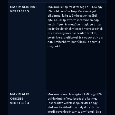
MAXIMÁLIS NAPI
Maximális Napi VesztességAz FTMO egy
Maxim
VESZTESÉG
5%-os Maximális Napi Vesztességet
Capit
alkalmaz. Ezt a számla egyenlegéből
lehív
éjfél CE(S)T (platform idő) minden nap
megh
kiszámítják, és magában foglalja a nap
refer
lezárt ügyleteinek + lebegő nyereségének
függő
és veszteségének összesített értékét,
alapj
beleértve a jutalékokat és swapokat. Ha a
jelen
napi limitet bármikor túllépik, a számla
érték
megbukik.
megsé
kere
lezár
egyen
8%: 4
lehív
amely
saját
számí
egyen
MAXIMÁLIS
Maximális VesztességAz FTMO egy 10%-
Maxi
ÖSSZES
os Maximális Vesztességet alkalmaz
maxim
VESZTESÉG
(összesített vesztességkorlát). Ez egy
maxim
statikus felső határ, amelyet a számla
van m
kezdő egyenlegéhez viszonyítanak, és a
egyen