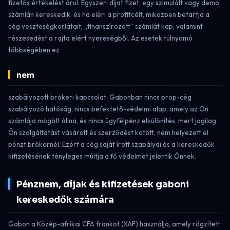
fizetős értékelést árul. Egyszeri díjat fizet, egy szimulált vagy demo
számlán kereskedik, és ha eléri a profitcélt, miközben betartja a
cég veszteségkorlátait, „finanszírozott” számlát kap, valamint
részesedést a rajta elért nyereségből. Az esetek túlnyomó
többségében ez
nem
szabályozott brókeri kapcsolat. Gabonban nincs prop-cég
szabályozó hatóság, nincs befektető-védelmi alap, amely az Ön
számlája mögött állna, és nincs ügyfélpénz elkülönítés, mert jogilag
Ön szolgáltatást vásárolt és szerződést kötött, nem helyezett el
pénzt brókernél. Ezért a cég saját írott szabályai és a kereskedők
kifizetésének tényleges múltja a fő védelmet jelentik Önnek.
Pénznem, díjak és kifizetések gaboni
kereskedők számára
Gabon a Közép-afrikai CFA frankot (XAF) használja, amely rögzített