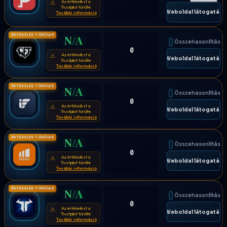
Az értékelést a
⚠
Trustpilot törölte
🌐 Weboldal látogatása
További információ
ÉRTÉKELÉS TÖRÖLVE
N/A
Összehasonlítás
0
Az értékelést a
⚠
🌐 Weboldal látogatása
Trustpilot törölte
További információ
ÉRTÉKELÉS TÖRÖLVE
N/A
Összehasonlítás
0
Az értékelést a
⚠
🌐 Weboldal látogatása
Trustpilot törölte
További információ
ÉRTÉKELÉS TÖRÖLVE
N/A
Összehasonlítás
0
Az értékelést a
⚠
🌐 Weboldal látogatása
Trustpilot törölte
További információ
ÉRTÉKELÉS TÖRÖLVE
N/A
Összehasonlítás
0
Az értékelést a
⚠
🌐 Weboldal látogatása
Trustpilot törölte
További információ