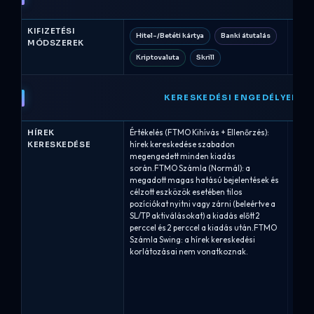
KIFIZETÉSI
Hitel-/Betéti kártya
Banki átutalás
Hite
MÓDSZEREK
Kriptovaluta
Skrill
Pay
KERESKEDÉSI ENGEDÉLYEK
HÍREK
Értékelés (FTMO Kihívás + Ellenőrzés):
A hír
KERESKEDÉSE
hírek kereskedése szabadon
az Al
megengedett minden kiadás
hatás
során.FTMO Számla (Normál): a
tervs
megadott magas hatású bejelentések és
az Ké
célzott eszközök esetében tilos
8%/10
pozíciókat nyitni vagy zárni (beleértve a
keres
SL/TP aktiválásokat) a kiadás előtt 2
beleé
perccel és 2 perccel a kiadás után.FTMO
stop-
Számla Swing: a hírek kereskedési
telje
korlátozásai nem vonatkoznak.
percc
közzé
Alpha
ugyan
percc
közzé