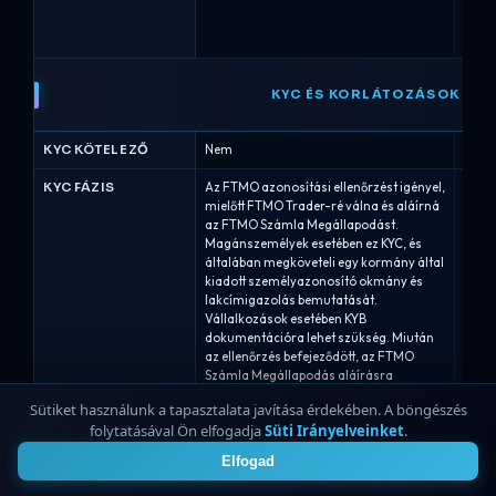
reáli
frekv
végre
KYC ÉS KORLÁTOZÁSOK
KYC KÖTELEZŐ
Nem
Nem
KYC FÁZIS
Az FTMO azonosítási ellenőrzést igényel,
Az Al
mielőtt FTMO Trader-ré válna és aláírná
ellen
az FTMO Számla Megállapodást.
érték
Magánszemélyek esetében ez KYC, és
Kvalif
általában megköveteli egy kormány által
adato
kiadott személyazonosító okmány és
egy h
lakcímigazolás bemutatását.
keres
Vállalkozások esetében KYB
adniu
dokumentációra lehet szükség. Miután
kifiz
az ellenőrzés befejeződött, az FTMO
kvali
Számla Megállapodás aláírásra
által
feloldásra kerül az Ügyfél Területen.
belül
Sütiket használunk a tapasztalata javítása érdekében. A böngészés
kifiz
folytatásával Ön elfogadja
Süti Irányelveinket
.
4
hitel
harma
Elfogad
kifiz