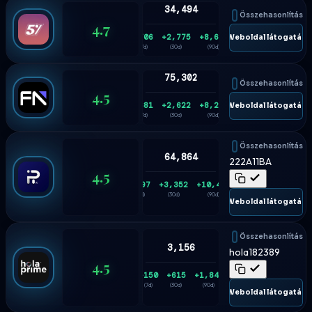
34,494
Összehasonlítás
4.7
+706
+2,775
+8,614
🌐 Weboldal látogatása
(7d)
(30d)
(90d)
75,302
Összehasonlítás
4.5
+681
+2,622
+8,206
🌐 Weboldal látogatása
(7d)
(30d)
(90d)
Összehasonlítás
64,864
222A11BA
4.5
+897
+3,352
+10,434
(7d)
(30d)
(90d)
🌐 Weboldal látogatása
Összehasonlítás
3,156
hola182389
4.5
+150
+615
+1,848
(7d)
(30d)
(90d)
🌐 Weboldal látogatása