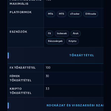
MAXIMÁLIS
PLATFORMOK
MT4
MT5
cTrader
DXtrade
MT
Tra
ESZKÖZÖK
FX
Indexek
Áruk
FX
Részvények
Kripto
Olaj
TŐKEÁTTÉTEL
FX TŐKEÁTTÉTEL
100
100
FÉMEK
30
30
TŐKEÁTTÉTEL
KRIPTO
3.3
0
TŐKEÁTTÉTEL
KOCKÁZAT ÉS VISSZAESÉSI SZABÁL