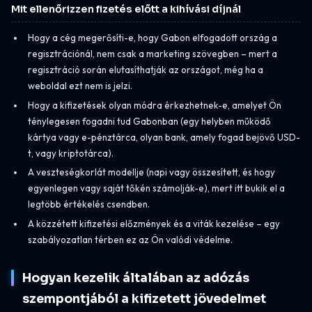
Mit ellenőrizzen fizetés előtt a kihívási díjnál
Hogy a cég megerősíti-e, hogy Gabon elfogadott ország a
regisztrációnál, nem csak a marketing szövegben – mert a
regisztráció során elutasíthatják az országot, még ha a
weboldal ezt nem is jelzi.
Hogy a kifizetések olyan módra érkezhetnek-e, amelyet Ön
ténylegesen fogadni tud Gabonban (egy helyben működő
kártya vagy e-pénztárca, olyan bank, amely fogad bejövő USD-
t, vagy kriptotárca).
A veszteségkorlát modellje (napi vagy összesített, és hogy
egyenlegen vagy saját tőkén számolják-e), mert itt bukik el a
legtöbb értékelés csendben.
A közzétett kifizetési előzmények és a viták kezelése – egy
szabályozatlan térben ez az Ön valódi védelme.
Hogyan kezelik általában az adózás
szempontjából a kifizetett jövedelmet