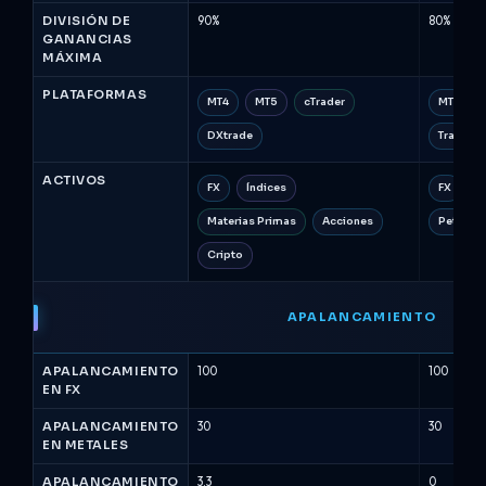
DIVISIÓN DE
90%
80%
GANANCIAS
MÁXIMA
PLATAFORMAS
MT4
MT5
cTrader
MT5
DXtrade
TradeLo
ACTIVOS
FX
Índices
FX
M
Materias Primas
Acciones
Petróleo
Cripto
APALANCAMIENTO
APALANCAMIENTO
100
100
EN FX
APALANCAMIENTO
30
30
EN METALES
APALANCAMIENTO
3.3
0