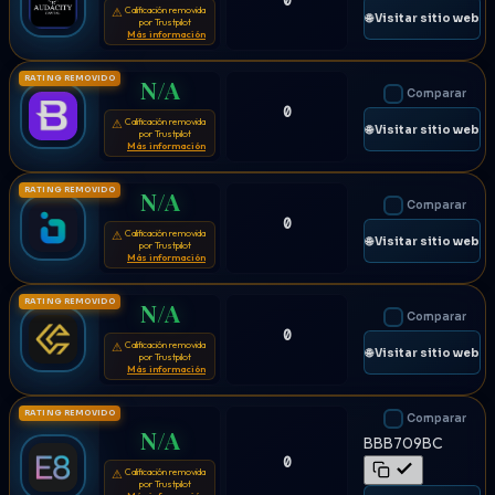
0
Calificación removida
⚠
🌐 Visitar sitio web
por Trustpilot
Más información
RATING REMOVIDO
N/A
Comparar
0
Calificación removida
⚠
🌐 Visitar sitio web
por Trustpilot
Más información
RATING REMOVIDO
N/A
Comparar
0
Calificación removida
⚠
🌐 Visitar sitio web
por Trustpilot
Más información
RATING REMOVIDO
N/A
Comparar
0
Calificación removida
⚠
🌐 Visitar sitio web
por Trustpilot
Más información
RATING REMOVIDO
Comparar
N/A
BBB709BC
0
Calificación removida
⚠
por Trustpilot