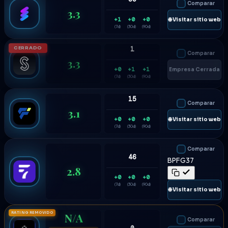
Comparar
3.3
+1
+0
+0
🌐 Visitar sitio web
(7d)
(30d)
(90d)
CERRADO
1
Comparar
3.3
+0
+1
+1
Empresa Cerrada
(7d)
(30d)
(90d)
15
Comparar
3.1
+0
+0
+0
🌐 Visitar sitio web
(7d)
(30d)
(90d)
Comparar
46
BPFG37
2.8
+0
+0
+0
(7d)
(30d)
(90d)
🌐 Visitar sitio web
RATING REMOVIDO
N/A
Comparar