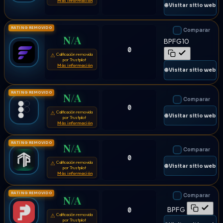
Más información
🌐 Visitar sitio web
RATING REMOVIDO
Comparar
N/A
BPFG10
0
Calificación removida
⚠
por Trustpilot
Más información
🌐 Visitar sitio web
RATING REMOVIDO
N/A
Comparar
0
Calificación removida
⚠
🌐 Visitar sitio web
por Trustpilot
Más información
RATING REMOVIDO
N/A
Comparar
0
Calificación removida
⚠
🌐 Visitar sitio web
por Trustpilot
Más información
RATING REMOVIDO
Comparar
N/A
BPFG
0
Calificación removida
⚠
por Trustpilot