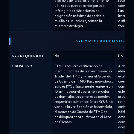
y los EAs de terceros ampliamente
revisión.
utilizados pueden arriesgarse a
cuentas T
infringir las restricciones de
Las estra
asignación máxima de capital si
intentan e
múltiples usuarios ejecutan la
o utilizan
misma estrategia.
frecuenci
KYC Y RESTRICCIONES
KYC REQUERIDO
No
No
ETAPA KYC
FTMO requiere verificación de
Alpha Capi
identidad antes de convertirse en un
identidad
Trader de FTMO y firmar el Acuerdo
evaluación
de Cuenta de FTMO. Para individuos,
cuenta de 
esto es KYC y típicamente requiere un
completan
ID emitido por el gobierno y prueba
externo (V
de domicilio. Las empresas pueden
proporcio
requerir documentación de KYB. Una
retiro/pag
vez que la verificación esté completa,
emiten tí
el Acuerdo de Cuenta de FTMO se
hábiles d
desbloquea para su firma en el Área
detalles 
de Clientes.
contra la 
aceptan p