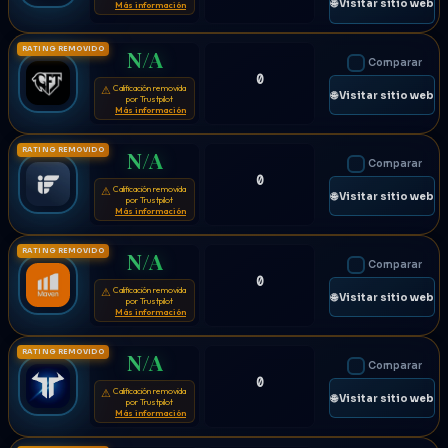
🌐 Visitar sitio web
Más información
RATING REMOVIDO
N/A
Comparar
0
Calificación removida
⚠
🌐 Visitar sitio web
por Trustpilot
Más información
RATING REMOVIDO
N/A
Comparar
0
Calificación removida
⚠
🌐 Visitar sitio web
por Trustpilot
Más información
RATING REMOVIDO
N/A
Comparar
0
Calificación removida
⚠
🌐 Visitar sitio web
por Trustpilot
Más información
RATING REMOVIDO
N/A
Comparar
0
Calificación removida
⚠
🌐 Visitar sitio web
por Trustpilot
Más información