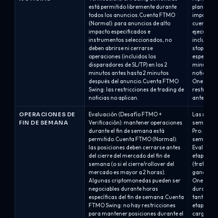
está permitido libremente durante
plan alred
todos los anuncios.Cuenta FTMO
impacto e
(Normal): para anuncios de alto
cuentas.A
impacto especificados e
ejecutar o
instrumentos seleccionados, no
incluyend
deben abrirse ni cerrarse
stop-loss
operaciones (incluidos los
específico
disparadores de SL/TP) en los 2
minutos d
minutos antes hasta 2 minutos
noticias e
después del anuncio.Cuenta FTMO
One / Alp
Swing: las restricciones de trading de
restricció
noticias no aplican.
antes y...
OPERACIONES DE
Evaluación (Desafío FTMO +
Las regla
FIN DE SEMANA
Verificación): mantener operaciones
semana de
durante el fin de semana está
Pro: mant
permitido.Cuenta FTMO (Normal):
semana es
las posiciones deben cerrarse antes
Evaluación
del cierre del mercado del fin de
etapa de 
semana (o si el cierre/rollover del
(tratado 
mercado es mayor a 2 horas).
ganancias
Algunas criptomonedas pueden ser
One / Alp
negociables durante horas
durante e
específicas del fin de semana.Cuenta
tanto en 
FTMO Swing: no hay restricciones
etapa de 
para mantener posiciones durante el
cargos po