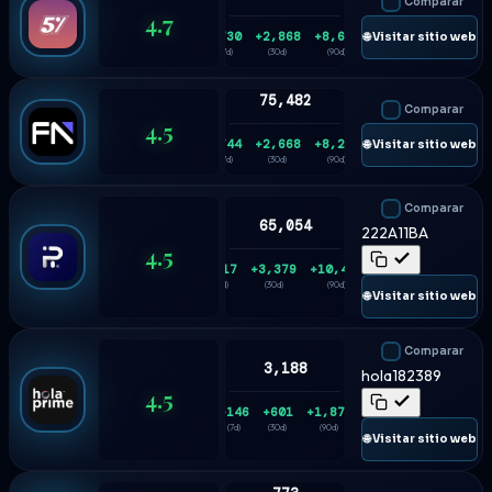
Comparar
4.7
+730
+2,868
+8,626
🌐 Visitar sitio web
(7d)
(30d)
(90d)
75,482
Comparar
4.5
+744
+2,668
+8,242
🌐 Visitar sitio web
(7d)
(30d)
(90d)
Comparar
65,054
222A11BA
4.5
+817
+3,379
+10,475
(7d)
(30d)
(90d)
🌐 Visitar sitio web
Comparar
3,188
hola182389
4.5
+146
+601
+1,875
(7d)
(30d)
(90d)
🌐 Visitar sitio web