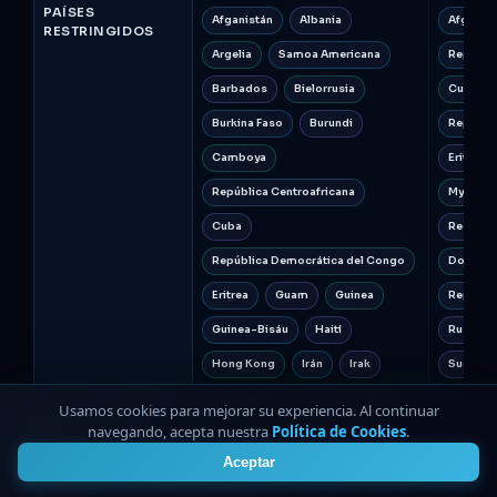
PAÍSES
Afganistán
Albania
Afganist
RESTRINGIDOS
Argelia
Samoa Americana
Repúblic
Barbados
Bielorrusia
Cuba
Burkina Faso
Burundi
Repúbli
Camboya
Eritrea
República Centroafricana
Myanmar
Cuba
Regiones
República Democrática del Congo
Donetsk 
Eritrea
Guam
Guinea
Repúblic
Guinea-Bisáu
Haití
Rusia
Hong Kong
Irán
Irak
Sudán
Kazajistán
Kosovo
Libia
Vietnam
Usamos cookies para mejorar su experiencia. Al continuar
navegando, acepta nuestra
Política de Cookies
.
4
Malí
Marruecos
Myanmar
Aceptar
Nicaragua
Corea del Norte