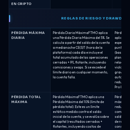
EN CRIPTO
REGLAS DE RIESGO Y DRAWDOW
PÉRDIDA MÁXIMA
Pérdida Diaria MáximaFTMO aplica
Pérdida M
DIARIA
una Pérdida Diaria Máxima del 5%. Se
aplica un 
calcula a partir del saldo de la cuenta
específic
a medianoche CE(S)T (hora de la
puntos de
plataforma) cada día e incluye el
(basado e
total acumulado de las operaciones
plan). El 
cerradas + P/L flotante, incluyendo
relación c
comisiones y swaps. Si se excede el
violacion
límite diario en cualquier momento,
grave (la
la cuenta falla.
automátic
reducción
Pro 8%: 4%
PÉRDIDA TOTAL
Pérdida MáximaFTMO aplica una
Pérdida T
MÁXIMA
Pérdida Máxima del 10% (límite de
máxima se
pérdida total). Este es un límite
reducción
estático medido contra el saldo
como un po
inicial de la cuenta, y se evalúa sobre
saldo o el
el capital (resultados cerrados +
de reducc
flotantes, incluyendo costos de
considera