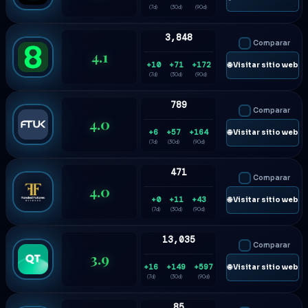
(7d)
(30d)
(90d)
3,848
Comparar
4.1
+10
+71
+172
🌐 Visitar sitio web
(7d)
(30d)
(90d)
789
Comparar
4.0
+6
+57
+164
🌐 Visitar sitio web
(7d)
(30d)
(90d)
471
Comparar
4.0
+0
+11
+43
🌐 Visitar sitio web
(7d)
(30d)
(90d)
13,035
Comparar
3.9
+16
+149
+597
🌐 Visitar sitio web
(7d)
(30d)
(90d)
85