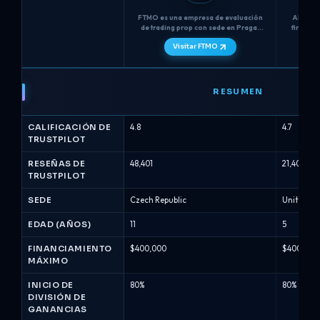
FTMO es una empresa de evaluación
Alpha Ca
de trading prop con sede en Praga,
firma de
fundada en 2015, que utiliza un
Rein
Visitar FTMO
desafío de dos pasos (Desafío FTMO
proporci
+ Verificación) con tiempo ilimitado,
simulada
un estricto límite de pérdida diaria
FTMO
máxima del 5% y...
vs
RESUMEN
Alpha
Capital
CALIFICACIÓN DE
4.8
4.7
-
TRUSTPILOT
Comparación
de
RESEÑAS DE
48,401
21,406
TRUSTPILOT
firmas
de
SEDE
Czech Republic
United K
prop
(Agosto
EDAD (AÑOS)
11
5
2026)
FINANCIAMIENTO
$400,000
$400,000
MÁXIMO
INICIO DE
80%
80%
DIVISIÓN DE
GANANCIAS