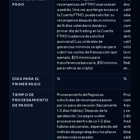
PAGO
recompensas de FTMO se procesan
dos horar
a pedido. Una vez que tenga acceso a
calificada
la Cuenta FTMO, puede solicitar su
selecciona
recompensa después de un mínimo
compra:Qu
de 14 días calendario desde su
comisión 
primer día de trading en la Cuenta
cada 14 d
FTMO (cadencia de solicitud
de la oper
quincenal).Los umbrales de
calificada
ganancias mínimos se aplican para
mínimo de
cubrir los costos de transacción (por
la misma e
ejemplo, $20 mínimo para
mínimo es
transferencia bancaria, $50 mínimo
Pedido: lo
para retiros en cripto).
en...
DÍAS PARA EL
14
14
PRIMER PAGO
TIEMPO DE
Procesamiento de PagosLas
Procesami
PROCESAMIENTO
solicitudes de recompensa pasan
comisión 
DE PAGOS
por un paso de revisión (típicamente
través del
1–2 días hábiles). Después de la
y se proc
aprobación, los pagos suelen
2 días há
procesarse dentro de un 1–2 días
traders d
hábiles adicionales, dependiendo del
antes de s
método de pago elegido y los plazos
bloqueada
del banco/procesador.
saldo.Las