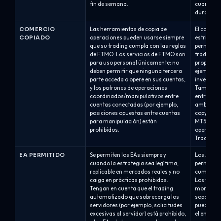
fin de semana.
cuando la
durante l
COMERCIO
Las herramientas de copia de
El copy tr
COPIADO
operaciones pueden usarse siempre
estrictam
que su trading cumpla con las reglas
permite el
de FTMO. Los servicios de FTMO son
trader pu
para uso personal únicamente: no
propiedad
deben permitir que ninguna tercera
ejemplo, 
parte acceda o opere en sus cuentas,
inversor/s
y los patrones de operaciones
También s
coordinados/manipulativos entre
entre dos
cuentas conectadas (por ejemplo,
ambos núm
posiciones opuestas entre cuentas
copy trad
para manipulación) están
MT5 única
prohibidos.
operacion
TradeLocke
EA PERMITIDO
Se permiten los EAs siempre y
Los Aseso
cuando la estrategia sea legítima,
permitido
replicable en mercados reales y no
cumplan c
caiga en prácticas prohibidas.
Los trader
Tengan en cuenta que el trading
momento d
automatizado que sobrecarga los
soporte p
servidores (por ejemplo, solicitudes
puede soli
excesivas al servidor) está prohibido,
el enlace