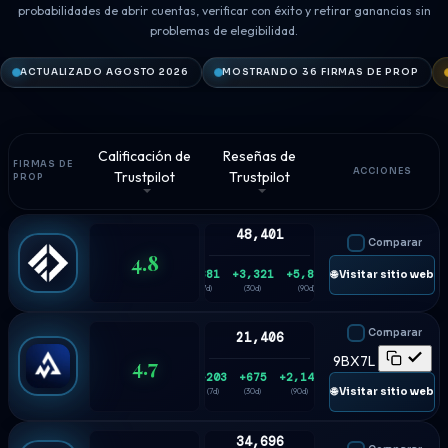
probabilidades de abrir cuentas, verificar con éxito y retirar ganancias sin
problemas de elegibilidad.
ACTUALIZADO AGOSTO 2026
MOSTRANDO 36 FIRMAS DE PROP
Calificación de
Reseñas de
FIRMAS DE
ACCIONES
Trustpilot
Trustpilot
PROP
48,401
Comparar
4.8
+881
+3,321
+5,836
🌐 Visitar sitio web
(7d)
(30d)
(90d)
Comparar
21,406
4.7
9BX7L
+203
+675
+2,145
🌐 Visitar sitio web
(7d)
(30d)
(90d)
34,696