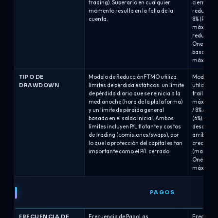
trading). Superarlo en cualquier
cierran a
momento resulta en la falla de la
reducción
cuenta.
8% (Pro8) 
máxima es
reducción
One: redu
basada en
máximo a
TIPO DE
Modelo de ReducciónFTMO utiliza
Modelo d
DRAWDOWN
límites de pérdida estáticos: un límite
utiliza m
de pérdida diario que se reinicia a la
trailing 
medianoche (hora de la plataforma)
máximo est
y un límite de pérdida general
/ 8% / 10%
basado en el saldo inicial. Ambos
(6%). La l
límites incluyen P/L flotante y costos
desde el s
de trading (comisiones/swaps), por
arriba a 
lo que la protección del capital es tan
crece.Dra
importante como el P/L cerrado.
(marca de 
One (6%).
máximos d
PAGOS
FRECUENCIA DE
Frecuencia de PagoLas
Frecuenci