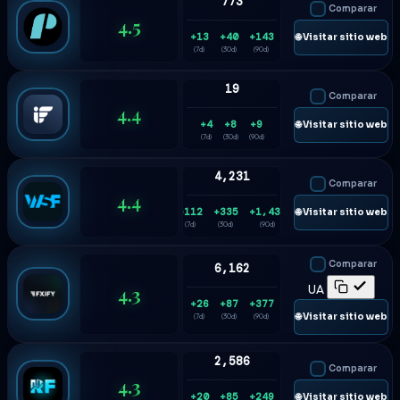
773
Comparar
4.5
+13
+40
+143
🌐 Visitar sitio web
(7d)
(30d)
(90d)
19
Comparar
4.4
+4
+8
+9
🌐 Visitar sitio web
(7d)
(30d)
(90d)
4,231
Comparar
4.4
+112
+335
+1,435
🌐 Visitar sitio web
(7d)
(30d)
(90d)
Comparar
6,162
4.3
UA
+26
+87
+377
🌐 Visitar sitio web
(7d)
(30d)
(90d)
2,586
Comparar
4.3
+20
+85
+249
🌐 Visitar sitio web