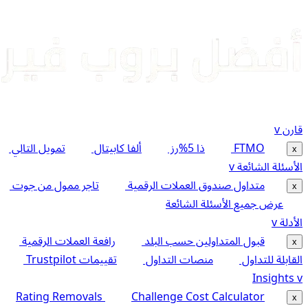
قارن
v
FTMO
ذا 5%رز
ألفا كابيتال
تمويل التالي
x
الأسئلة الشائعة
v
متداول صندوق العملات الرقمية
تاجر ممول من جوت
x
عرض جميع الأسئلة الشائعة
الأدلة
v
قبول المتداولين حسب البلد
رافعة العملات الرقمية
x
القابلة للتداول
منصات التداول
تقييمات Trustpilot
Insights
v
Rating Removals
Challenge Cost Calculator
x