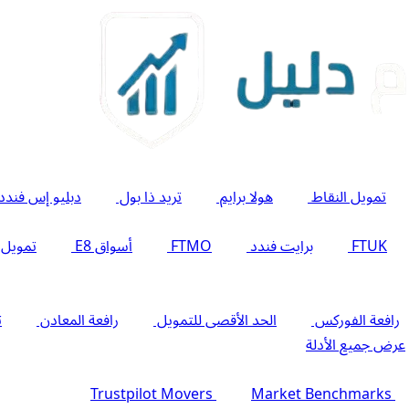
تمويل النقاط
هولا برايم
تريد ذا بول
دبليو إس فندد
FTUK
برايت فندد
FTMO
أسواق E8
تمويل
رافعة الفوركس
الحد الأقصى للتمويل
رافعة المعادن
ت
عرض جميع الأدلة
Trustpilot Movers
Market Benchmarks