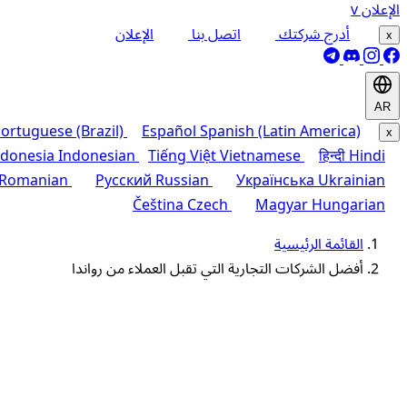
الإعلان
v
أدرج شركتك
اتصل بنا
الإعلان
x
AR
ortuguese (Brazil)
Español
Spanish (Latin America)
x
ndonesia
Indonesian
Tiếng Việt
Vietnamese
हिन्दी
Hindi
Romanian
Русский
Russian
Українська
Ukrainian
Čeština
Czech
Magyar
Hungarian
القائمة الرئيسية
أفضل الشركات التجارية التي تقبل العملاء من رواندا