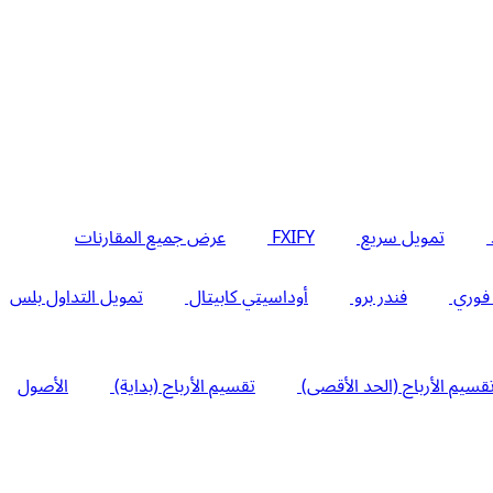
تمويل سريع
FXIFY
عرض جميع المقارنات
 فوري
فندر برو
أوداسيتي كابيتال
تمويل التداول بلس
قسيم الأرباح (الحد الأقصى)
تقسيم الأرباح (بداية)
الأصول