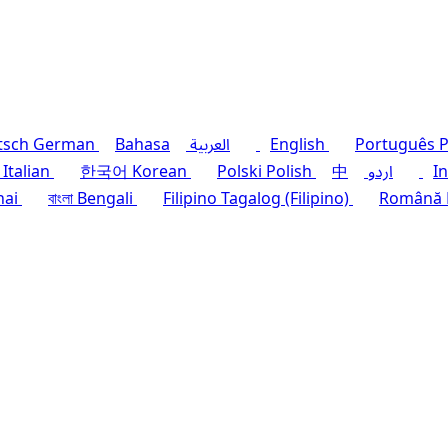
P
Português
English
العربية
Bahasa
German
tsch
I
اردو
中
Polish
Polski
Korean
한국어
Italian
hai
বাংলা
Bengali
Filipino
Tagalog (Filipino)
Română