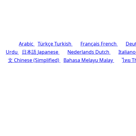
Arabic
Türkçe
Turkish
Français
French
Deu
Urdu
日本語
Japanese
Nederlands
Dutch
Italiano
文
Chinese (Simplified)
Bahasa Melayu
Malay
ไทย
T