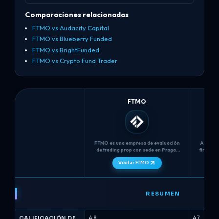
Comparaciones relacionadas
FTMO vs Audacity Capital
FTMO vs Blueberry Funded
FTMO vs BrightFunded
FTMO vs Crypto Fund Trader
FTMO
FTMO es una empresa de evaluación
Alpha Ca
de trading prop con sede en Praga,
firma de
fundada en 2015, que utiliza un
Rein
Visitar FTMO
desafío de dos pasos (Desafío FTMO
proporci
+ Verificación) con tiempo ilimitado,
simulada
un estricto límite de pérdida diaria
FTMO
máxima del 5% y...
vs
RESUMEN
Alpha
Capital
CALIFICACIÓN DE
4.8
4.7