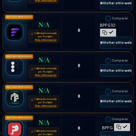
Más información
🌐 Visitar sitio web
RATING REMOVIDO
Comparar
N/A
BPFG10
0
Calificación removida
⚠
por Trustpilot
Más información
🌐 Visitar sitio web
RATING REMOVIDO
N/A
Comparar
0
Calificación removida
⚠
🌐 Visitar sitio web
por Trustpilot
Más información
RATING REMOVIDO
N/A
Comparar
0
Calificación removida
⚠
🌐 Visitar sitio web
por Trustpilot
Más información
RATING REMOVIDO
Comparar
N/A
BPFG
0
Calificación removida
⚠
por Trustpilot