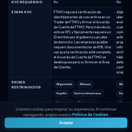
KYC REQUERIDO
No
No
ETAPA KYC
FTMO requiere verificación de
Alpha Capi
identidad antes de convertirse en un
identidad
Trader de FTMO y firmar el Acuerdo
evaluación
de Cuenta de FTMO. Para individuos,
cuenta de 
esto es KYC y típicamente requiere un
completan
ID emitido por el gobierno y prueba
externo (V
de domicilio. Las empresas pueden
proporcio
requerir documentación de KYB. Una
retiro/pag
vez que la verificación esté completa,
emiten tí
el Acuerdo de Cuenta de FTMO se
hábiles d
desbloquea para su firma en el Área
detalles 
de Clientes.
contra la 
aceptan p
PAÍSES
Afganistán
Albania
Afganist
RESTRINGIDOS
Argelia
Samoa Americana
Repúblic
Barbados
Bielorrusia
Cuba
Usamos cookies para mejorar su experiencia. Al continuar
Burkina Faso
Burundi
Repúbli
navegando, acepta nuestra
Política de Cookies
.
4
Camboya
Eritrea
Aceptar
República Centroafricana
Myanmar