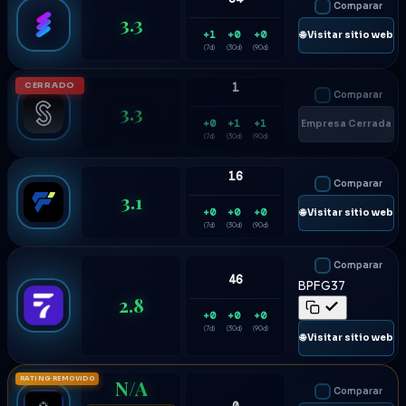
Comparar
3.3
+1
+0
+0
🌐 Visitar sitio web
(7d)
(30d)
(90d)
CERRADO
1
Comparar
3.3
+0
+1
+1
Empresa Cerrada
(7d)
(30d)
(90d)
16
Comparar
3.1
+0
+0
+0
🌐 Visitar sitio web
(7d)
(30d)
(90d)
Comparar
46
BPFG37
2.8
+0
+0
+0
(7d)
(30d)
(90d)
🌐 Visitar sitio web
RATING REMOVIDO
N/A
Comparar