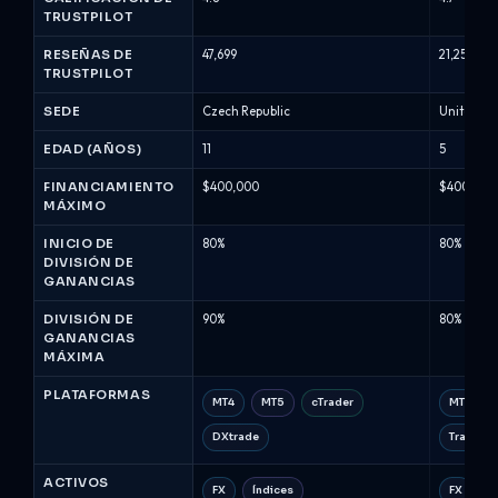
-
TRUSTPILOT
Comparación
de
RESEÑAS DE
47,699
21,258
TRUSTPILOT
firmas
de
SEDE
Czech Republic
United K
prop
(Agosto
EDAD (AÑOS)
11
5
2026)
FINANCIAMIENTO
$400,000
$400,000
MÁXIMO
INICIO DE
80%
80%
DIVISIÓN DE
GANANCIAS
DIVISIÓN DE
90%
80%
GANANCIAS
MÁXIMA
PLATAFORMAS
MT4
MT5
cTrader
MT5
DXtrade
TradeLo
ACTIVOS
FX
Índices
FX
M