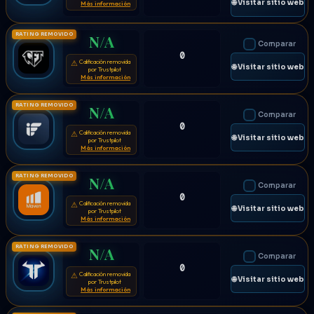
🌐 Visitar sitio web
Más información
RATING REMOVIDO
N/A
Comparar
0
Calificación removida
⚠
🌐 Visitar sitio web
por Trustpilot
Más información
RATING REMOVIDO
N/A
Comparar
0
Calificación removida
⚠
🌐 Visitar sitio web
por Trustpilot
Más información
RATING REMOVIDO
N/A
Comparar
0
Calificación removida
⚠
🌐 Visitar sitio web
por Trustpilot
Más información
RATING REMOVIDO
N/A
Comparar
0
Calificación removida
⚠
🌐 Visitar sitio web
por Trustpilot
Más información