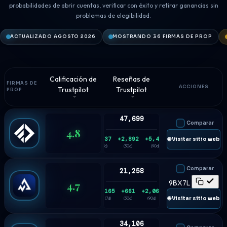
probabilidades de abrir cuentas, verificar con éxito y retirar ganancias sin
problemas de elegibilidad.
ACTUALIZADO AGOSTO 2026
MOSTRANDO 36 FIRMAS DE PROP
Calificación de
Reseñas de
FIRMAS DE
ACCIONES
Trustpilot
Trustpilot
PROP
47,699
Comparar
4.8
+737
+2,892
+5,459
🌐 Visitar sitio web
(7d)
(30d)
(90d)
Comparar
21,258
4.7
9BX7L
+165
+661
+2,063
🌐 Visitar sitio web
(7d)
(30d)
(90d)
34,106