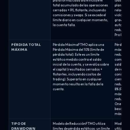
plataforma) cada día e incluye el
(basado e
total acumulado de las operaciones
plan). El 
cerradas + P/L flotante, incluyendo
relación c
comisiones y swaps. Si se excede el
violacion
límite diario en cualquier momento,
grave (la
la cuenta falla.
automátic
reducción
Pro 8%: 4%
PÉRDIDA TOTAL
Pérdida MáximaFTMO aplica una
Pérdida T
MÁXIMA
Pérdida Máxima del 10% (límite de
máxima se
pérdida total). Este es un límite
reducción
estático medido contra el saldo
como un po
inicial de la cuenta, y se evalúa sobre
saldo o el
el capital (resultados cerrados +
de reducc
flotantes, incluyendo costos de
considera
trading). Superarlo en cualquier
cierran a
momento resulta en la falla de la
reducción
cuenta.
8% (Pro8) 
máxima es
reducción
One: redu
basada en
máximo a
TIPO DE
Modelo de ReducciónFTMO utiliza
Modelo d
DRAWDOWN
límites de pérdida estáticos: un límite
utiliza m