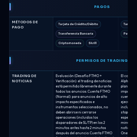
PAGOS
MÉTODOS DE
Tarjeta de Crédito/Débito
Tarjeta 
PAGO
Transferencia Bancaria
PayPal
Criptomoneda
Skrill
PERMISOS DE TRADING
TRADING DE
Evaluación (Desafío FTMO +
El comerci
NOTICIAS
Verificación): el trading de noticias
Alpha Capi
está permitido libremente durante
plan alred
todos los anuncios.Cuenta FTMO
impacto e
(Normal): para anuncios de alto
cuentas.A
impacto especificados e
ejecutar o
instrumentos seleccionados, no
incluyend
deben abrirse ni cerrarse
stop-loss
operaciones (incluidos los
específico
disparadores de SL/TP) en los 2
minutos d
minutos antes hasta 2 minutos
noticias e
después del anuncio.Cuenta FTMO
One / Alp