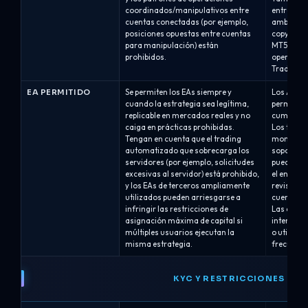
coordinados/manipulativos entre
entre dos
cuentas conectadas (por ejemplo,
ambos núm
posiciones opuestas entre cuentas
copy trad
para manipulación) están
MT5 única
prohibidos.
operacion
TradeLocke
EA PERMITIDO
Se permiten los EAs siempre y
Los Aseso
cuando la estrategia sea legítima,
permitido
replicable en mercados reales y no
cumplan c
caiga en prácticas prohibidas.
Los trader
Tengan en cuenta que el trading
momento d
automatizado que sobrecarga los
soporte p
servidores (por ejemplo, solicitudes
puede soli
excesivas al servidor) está prohibido,
el enlace
y los EAs de terceros ampliamente
revisión.
utilizados pueden arriesgarse a
cuentas T
infringir las restricciones de
Las estra
asignación máxima de capital si
intentan e
múltiples usuarios ejecutan la
o utilizan
misma estrategia.
frecuenci
KYC Y RESTRICCIONES