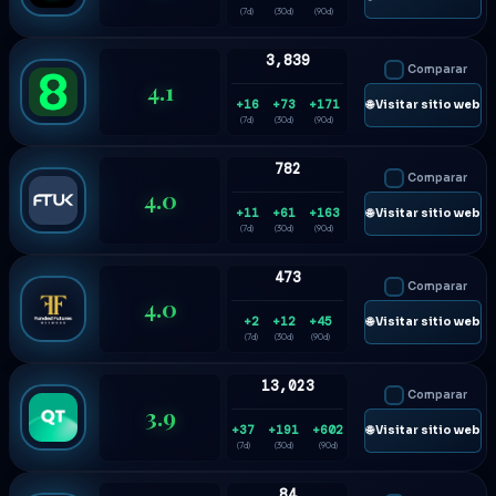
(7d)
(30d)
(90d)
3,839
Comparar
4.1
+16
+73
+171
🌐 Visitar sitio web
(7d)
(30d)
(90d)
782
Comparar
4.0
+11
+61
+163
🌐 Visitar sitio web
(7d)
(30d)
(90d)
473
Comparar
4.0
+2
+12
+45
🌐 Visitar sitio web
(7d)
(30d)
(90d)
13,023
Comparar
3.9
+37
+191
+602
🌐 Visitar sitio web
(7d)
(30d)
(90d)
84