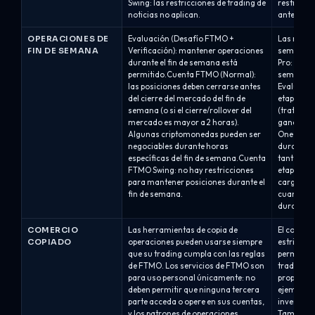
Swing: las restricciones de trading de
restricció
noticias no aplican.
antes y...
OPERACIONES DE
Evaluación (Desafío FTMO +
Las regla
FIN DE SEMANA
Verificación): mantener operaciones
semana de
durante el fin de semana está
Pro: mant
permitido.Cuenta FTMO (Normal):
semana es
las posiciones deben cerrarse antes
Evaluación
del cierre del mercado del fin de
etapa de 
semana (o si el cierre/rollover del
(tratado 
mercado es mayor a 2 horas).
ganancias
Algunas criptomonedas pueden ser
One / Alp
negociables durante horas
durante e
específicas del fin de semana.Cuenta
tanto en 
FTMO Swing: no hay restricciones
etapa de 
para mantener posiciones durante el
cargos po
fin de semana.
cuando la
durante l
COMERCIO
Las herramientas de copia de
El copy tr
COPIADO
operaciones pueden usarse siempre
estrictam
que su trading cumpla con las reglas
permite el
de FTMO. Los servicios de FTMO son
trader pu
para uso personal únicamente: no
propiedad
deben permitir que ninguna tercera
ejemplo, 
parte acceda o opere en sus cuentas,
inversor/s
y los patrones de operaciones
También s