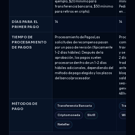
ejemplo, $20 mínimo para
mínimo es
transferencia bancaria, $50 mínimo
Pedido: lo
para retiros en cripto).
en...
DÍAS PARA EL
14
14
PRIMER PAGO
TIEMPO DE
Procesamiento de PagosLas
Procesami
PROCESAMIENTO
solicitudes de recompensa pasan
comisión 
DE PAGOS
por un paso de revisión (típicamente
través del
1–2 días hábiles). Después de la
y se proc
aprobación, los pagos suelen
2 días há
procesarse dentro de un 1–2 días
traders d
hábiles adicionales, dependiendo del
antes de s
método de pago elegido y los plazos
bloqueada
del banco/procesador.
saldo.Las
sea aplic
generalme
48 horas h
MÉTODOS DE
Transferencia Bancaria
Transfer
PAGO
Criptomoneda
Skrill
Wise
Neteller