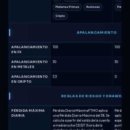
Materias Primas
Acciones
Petróleo
Cripto
APALANCAMIENTO
APALANCAMIENTO
100
100
EN FX
APALANCAMIENTO
30
30
EN METALES
APALANCAMIENTO
3.3
0
EN CRIPTO
REGLAS DE RIESGO Y DRAWDOW
PÉRDIDA MÁXIMA
Pérdida Diaria MáximaFTMO aplica
Pérdida M
DIARIA
una Pérdida Diaria Máxima del 5%. Se
aplica un 
calcula a partir del saldo de la cuenta
específic
a medianoche CE(S)T (hora de la
puntos de