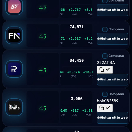
Comparar
4.7
+538
+2,767
+8,668
🌐 Visitar sitio web
(7d)
(30d)
(90d)
74,871
Comparar
4.5
+671
+2,517
+8,228
🌐 Visitar sitio web
(7d)
(30d)
(90d)
Comparar
64,430
222A11BA
4.5
+749
+3,374
+10,445
(7d)
(30d)
(90d)
🌐 Visitar sitio web
Comparar
3,056
hola182389
4.5
+140
+617
+1,815
(7d)
(30d)
(90d)
🌐 Visitar sitio web