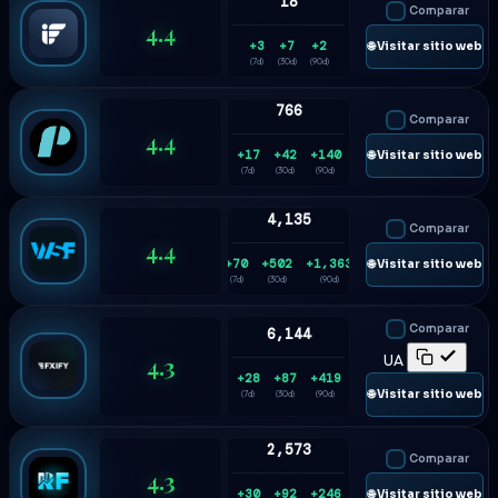
18
Comparar
4.4
+3
+7
+2
🌐 Visitar sitio web
(7d)
(30d)
(90d)
766
Comparar
4.4
+17
+42
+140
🌐 Visitar sitio web
(7d)
(30d)
(90d)
4,135
Comparar
4.4
+70
+502
+1,363
🌐 Visitar sitio web
(7d)
(30d)
(90d)
Comparar
6,144
4.3
UA
+28
+87
+419
🌐 Visitar sitio web
(7d)
(30d)
(90d)
2,573
Comparar
4.3
+30
+92
+246
🌐 Visitar sitio web