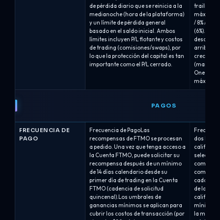
de pérdida diario que se reinicia a la
trailing 
medianoche (hora de la plataforma)
máximo est
y un límite de pérdida general
/ 8% / 10%
basado en el saldo inicial. Ambos
(6%). La l
límites incluyen P/L flotante y costos
desde el s
de trading (comisiones/swaps), por
arriba a 
lo que la protección del capital es tan
crece.Dra
importante como el P/L cerrado.
(marca de 
One (6%).
máximos d
PAGOS
FRECUENCIA DE
Frecuencia de PagoLas
Frecuenci
PAGO
recompensas de FTMO se procesan
dos horar
a pedido. Una vez que tenga acceso a
calificada
la Cuenta FTMO, puede solicitar su
selecciona
recompensa después de un mínimo
compra:Qu
de 14 días calendario desde su
comisión 
primer día de trading en la Cuenta
cada 14 d
FTMO (cadencia de solicitud
de la oper
quincenal).Los umbrales de
calificada
ganancias mínimos se aplican para
mínimo de
cubrir los costos de transacción (por
la misma e