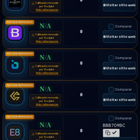
0
Calificación removida
⚠
🌐 Visitar sitio web
por Trustpilot
Más información
RATING REMOVIDO
N/A
Comparar
0
Calificación removida
⚠
🌐 Visitar sitio web
por Trustpilot
Más información
RATING REMOVIDO
N/A
Comparar
0
Calificación removida
⚠
🌐 Visitar sitio web
por Trustpilot
Más información
RATING REMOVIDO
N/A
Comparar
0
Calificación removida
⚠
🌐 Visitar sitio web
por Trustpilot
Más información
RATING REMOVIDO
Comparar
N/A
BBB709BC
0
Calificación removida
⚠
por Trustpilot