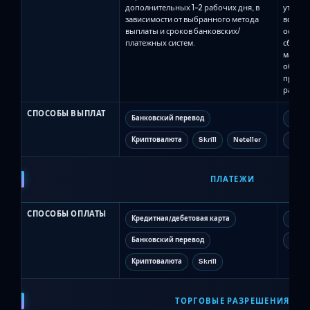
дополнительных 1–2 рабочих дня, в
утверж
зависимости от выбранного метода
все сде
выплаты и сроков банковских/
остаёт
платежных систем.
сбрасы
масшта
обраба
правил
рабочи
СПОСОБЫ ВЫПЛАТ
Банковский перевод
Банко
Криптовалюта
Skrill
Neteller
Wise
ПЛАТЕЖИ
СПОСОБЫ ОПЛАТЫ
Кредитная/дебетовая карта
Креди
Банковский перевод
Крип
Криптовалюта
Skrill
ТОРГОВЫЕ РАЗРЕШЕНИЯ