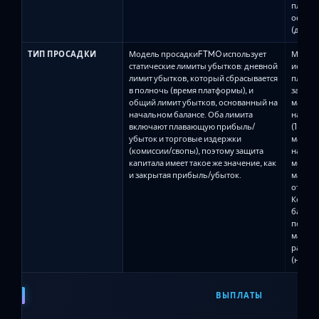
плаваю
основа
(дости
ТИП ПРОСАДКИ
Модель просадкиFTMO использует
Модель
статические лимиты убытков: дневной
использ
лимит убытков, который сбрасывается
плаваю
в полночь (время платформы), и
зависи
общий лимит убытков, основанный на
максим
начальном балансе. Оба лимита
на Alph
включают плавающую прибыль/
(10%) и
убыток и торговые издержки
максим
(комиссии/свопы), поэтому защита
началь
капитала имеет такое же значение, как
мере р
и закрытая прибыль/убыток.
максим
отметка
Когда 
баланс
подним
максим
рассто
(наприм
ВЫПЛАТЫ