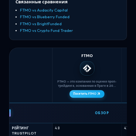
Связанные сравнения
FTMO vs Audacity Capital
FTMO vs Blueberry Funded
FTMO vs BrightFunded
FTMO vs Crypto Fund Trader
FTMO
FTMO — это компания по оценке проп-
Alpha
трейдинга, основанная в Праге в 2015
году, которая использует
Посетить FTMO
двухступенчатый конкурс (FTMO
Вел
Challenge + Верификация) с
счета
неограниченным временем,
сим
FTMO
строгими лимитами на
че
максимальные дневные убытки в 5%
против
ОБЗОР
и максимальными убытками в 10%, а
Alpha
также типами...
н
Capital
РЕЙТИНГ
4.8
4.7
-
TRUSTPILOT