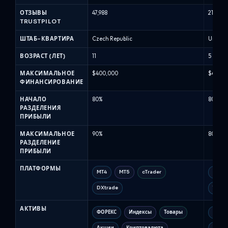
Сравнение
проп-
ОТЗЫВЫ
47,988
21,314
TRUSTPILOT
фирм
(Август
ШТАБ-КВАРТИРА
Czech Republic
United
2026)
ВОЗРАСТ (ЛЕТ)
11
5
МАКСИМАЛЬНОЕ
$400,000
$400,0
ФИНАНСИРОВАНИЕ
НАЧАЛО
80%
80%
РАЗДЕЛЕНИЯ
ПРИБЫЛИ
МАКСИМАЛЬНОЕ
90%
80%
РАЗДЕЛЕНИЕ
ПРИБЫЛИ
ПЛАТФОРМЫ
MT4
MT5
cTrader
MT5
DXtrade
Trade
АКТИВЫ
ФОРЕКС
Индексы
Товары
FX
Акции
Криптовалюта
Нефть