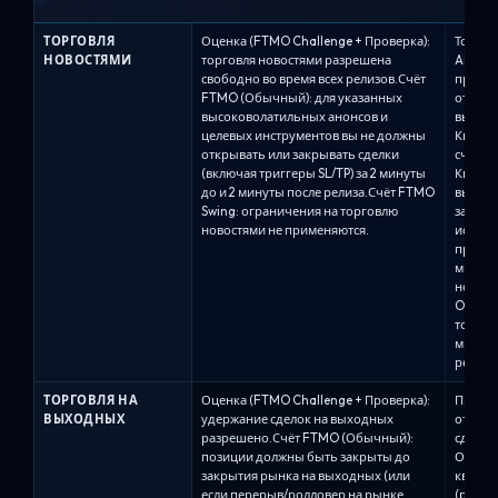
ТОРГОВЛЯ
Оценка (FTMO Challenge + Проверка):
Торгов
НОВОСТЯМИ
торговля новостями разрешена
Alpha 
свободно во время всех релизов.Счёт
правил
FTMO (Обычный): для указанных
относи
высоковолатильных анонсов и
высоко
целевых инструментов вы не должны
Квалиф
открывать или закрывать сделки
счетах.
(включая триггеры SL/TP) за 2 минуты
Квалиф
до и 2 минуты после релиза.Счёт FTMO
выполн
Swing: ограничения на торговлю
закрыт
новостями не применяются.
исполн
профит
минуты
новост
One / 
то же 
минут 
релизов
ТОРГОВЛЯ НА
Оценка (FTMO Challenge + Проверка):
Правил
ВЫХОДНЫХ
удержание сделок на выходных
от пла
разрешено.Счёт FTMO (Обычный):
сделок
позиции должны быть закрыты до
Оценки
закрытия рынка на выходных (или
квалиф
если перерыв/ролловер на рынке
(рассм