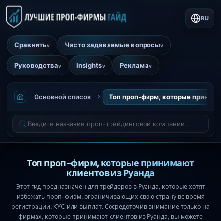
RU
Сравнить
Часто задаваемые вопросы
v
v
Руководства
Insights
Реклама
v
v
v
Основной список
Топ проп-фирм, которые принима
Топ проп-фирм, которые принимают
клиентов из Руанда
Этот гид предназначен для трейдеров в Руанда, которые хотят
избежать проп-фирм, ограничивающих свою страну во время
регистрации, KYC или выплат. Сосредоточив внимание только на
фирмах, которые принимают клиентов из Руанда, вы можете