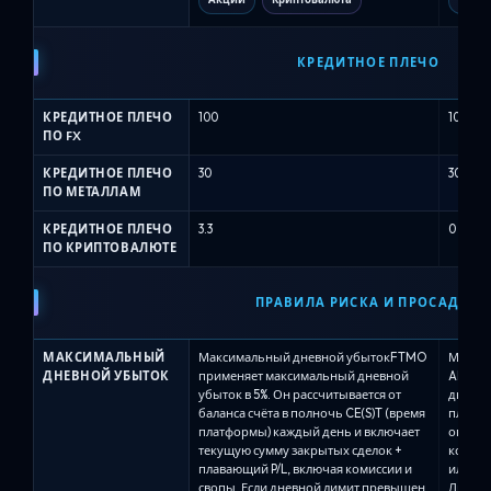
КРЕДИТНОЕ ПЛЕЧО
КРЕДИТНОЕ ПЛЕЧО
100
100
ПО FX
КРЕДИТНОЕ ПЛЕЧО
30
30
ПО МЕТАЛЛАМ
КРЕДИТНОЕ ПЛЕЧО
3.3
0
ПО КРИПТОВАЛЮТЕ
ПРАВИЛА РИСКА И ПРОСАДКИ
МАКСИМАЛЬНЫЙ
Максимальный дневной убытокFTMO
Максим
ДНЕВНОЙ УБЫТОК
применяет максимальный дневной
Alpha 
убыток в 5%. Он рассчитывается от
дневно
баланса счёта в полночь CE(S)T (время
плана,
платформы) каждый день и включает
опред
текущую сумму закрытых сделок +
контро
плавающий P/L, включая комиссии и
или кап
свопы. Если дневной лимит превышен
Лимит 