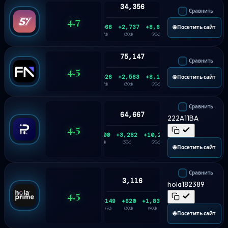
34,356
Сравнить
4.7
+568
+2,737
+8,641
🌐 Посетить сайт
(7d)
(30d)
(90d)
75,147
Сравнить
4.5
+526
+2,563
+8,195
🌐 Посетить сайт
(7d)
(30d)
(90d)
Сравнить
64,667
222A11BA
4.5
+700
+3,282
+10,237
(7d)
(30d)
(90d)
🌐 Посетить сайт
Сравнить
3,116
hola182389
4.5
+149
+620
+1,835
(7d)
(30d)
(90d)
🌐 Посетить сайт