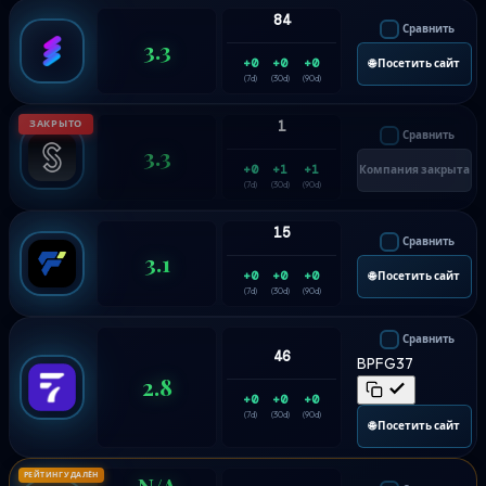
84
Сравнить
3.3
+0
+0
+0
🌐 Посетить сайт
(7d)
(30d)
(90d)
ЗАКРЫТО
1
Сравнить
3.3
+0
+1
+1
Компания закрыта
(7d)
(30d)
(90d)
15
Сравнить
3.1
+0
+0
+0
🌐 Посетить сайт
(7d)
(30d)
(90d)
Сравнить
46
BPFG37
2.8
+0
+0
+0
(7d)
(30d)
(90d)
🌐 Посетить сайт
РЕЙТИНГ УДАЛЁН
N/A