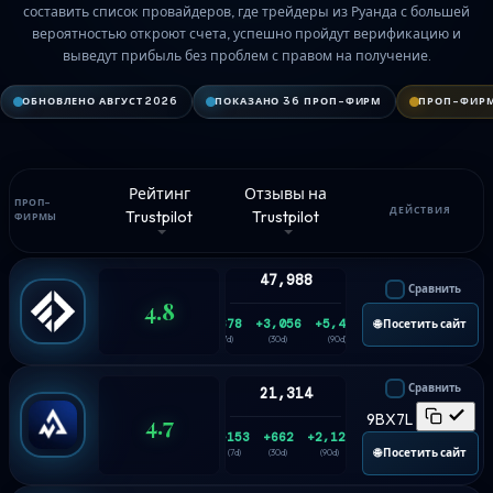
составить список провайдеров, где трейдеры из Руанда с большей
вероятностью откроют счета, успешно пройдут верификацию и
выведут прибыль без проблем с правом на получение.
ОБНОВЛЕНО АВГУСТ 2026
ПОКАЗАНО 36 ПРОП-ФИРМ
ПРОП-ФИРМ
Рейтинг
Отзывы на
ПРОП-
ДЕЙСТВИЯ
Trustpilot
Trustpilot
ФИРМЫ
47,988
Сравнить
4.8
+678
+3,056
+5,457
🌐 Посетить сайт
(7d)
(30d)
(90d)
Сравнить
21,314
4.7
9BX7L
+153
+662
+2,127
🌐 Посетить сайт
(7d)
(30d)
(90d)