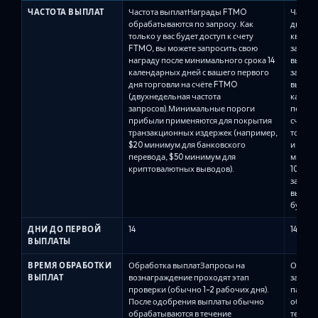
ЧАСТОТА ВЫПЛАТ
Частота выплатНаграды FTMO
Частот
обрабатываются по запросу. Как
два гр
только у вас будет доступ к счету
квалиф
FTMO, вы можете запросить свою
зависи
награду после минимального срока 14
выбра
календарных дней с вашего первого
заказа
дня торговли на счёте FTMO
выплат
(двухнедельная частота
каждые 
запросов).Минимальные пороги
первой
прибыли применяются для покрытия
счёте)
транзакционных издержек (например,
торгов
$20 минимум для банковского
и той ж
перевода, $50 минимум для
минима
криптовалютных выводов).
100 до
запрос
выплат
будет к
ДНИ ДО ПЕРВОЙ
14
14
ВЫПЛАТЫ
ВРЕМЯ ОБРАБОТКИ
Обработка выплатЗапросы на
Обрабо
ВЫПЛАТ
вознаграждение проходят этап
за про
проверки (обычно 1–2 рабочих дня).
панель
После одобрения выплаты обычно
обраба
обрабатываются в течение
течени