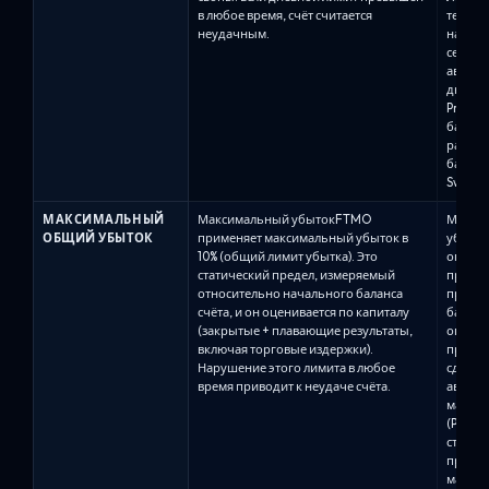
в любое время, счёт считается
текуще
неудачным.
наруше
серьёз
автомат
дневно
Pro 8%
баланс
рассчи
баланс
Swing: 
МАКСИМАЛЬНЫЙ
Максимальный убытокFTMO
Макси
ОБЩИЙ УБЫТОК
применяет максимальный убыток в
убыто
10% (общий лимит убытка). Это
опреде
статический предел, измеряемый
просад
относительно начального баланса
процен
счёта, и он оценивается по капиталу
баланс
(закрытые + плавающие результаты,
опуска
включая торговые издержки).
просад
Нарушение этого лимита в любое
сделки
время приводит к неудаче счёта.
автома
максима
(Pro8) 
статич
просад
максим