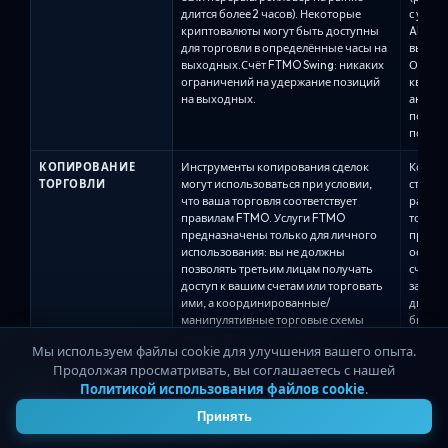
длится более 2 часов). Некоторые
с удал
криптовалюты могут быть доступны
Alpha 
для торговли в определённые часы на
выходн
выходных.Счёт FTMO Swing: никаких
Оценки,
ограничений на удержание позиций
квали
на выходных.
аналит
по-пре
позици
КОПИРОВАНИЕ
Инструменты копирования сделок
Копиро
ТОРГОВЛИ
могут использоваться при условии,
строго
что ваша торговля соответствует
разреш
правилам FTMO. Услуги FTMO
том сл
предназначены только для личного
предос
использования: вы не должны
основн
позволять третьим лицам получать
счёта/
доступ к вашим счетам или торговать
запрос
ими, а координированные/
двумя 
манипулятивные торговые схемы
быть р
между связанными счетами
обоих 
Мы используем файлы cookie для улучшения вашего опыта.
(например, противоположные
сделок
Продолжая просматривать, вы соглашаетесь с нашей
позиции на счетах для манипуляции)
поддер
Политикой использования файлов cookie
.
запрещены.
копиро
4
DXTrad
Принять
одно в
только