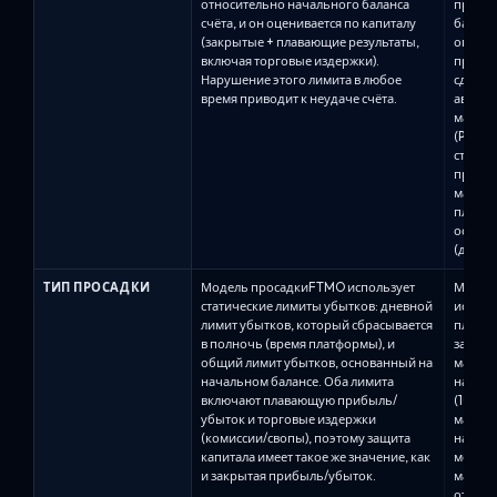
относительно начального баланса
процен
счёта, и он оценивается по капиталу
баланс
(закрытые + плавающие результаты,
опуска
включая торговые издержки).
просад
Нарушение этого лимита в любое
сделки
время приводит к неудаче счёта.
автома
максима
(Pro8) 
статич
просад
максим
плаваю
основа
(дости
ТИП ПРОСАДКИ
Модель просадкиFTMO использует
Модель
статические лимиты убытков: дневной
использ
лимит убытков, который сбрасывается
плаваю
в полночь (время платформы), и
зависи
общий лимит убытков, основанный на
максим
начальном балансе. Оба лимита
на Alph
включают плавающую прибыль/
(10%) и
убыток и торговые издержки
максим
(комиссии/свопы), поэтому защита
началь
капитала имеет такое же значение, как
мере р
и закрытая прибыль/убыток.
максим
отметка