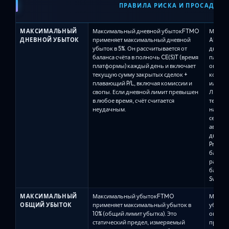
ПРАВИЛА РИСКА И ПРОСАДКИ
МАКСИМАЛЬНЫЙ
Максимальный дневной убытокFTMO
Максим
ДНЕВНОЙ УБЫТОК
применяет максимальный дневной
Alpha 
убыток в 5%. Он рассчитывается от
дневно
баланса счёта в полночь CE(S)T (время
плана,
платформы) каждый день и включает
опред
текущую сумму закрытых сделок +
контро
плавающий P/L, включая комиссии и
или кап
свопы. Если дневной лимит превышен
Лимит 
в любое время, счёт считается
текуще
неудачным.
наруше
серьёз
автомат
дневно
Pro 8%
баланс
рассчи
баланс
Swing: 
МАКСИМАЛЬНЫЙ
Максимальный убытокFTMO
Макси
ОБЩИЙ УБЫТОК
применяет максимальный убыток в
убыто
10% (общий лимит убытка). Это
опреде
статический предел, измеряемый
просад