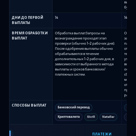
выплат
будет к
ДНИ ДО ПЕРВОЙ
14
14
ВЫПЛАТЫ
ВРЕМЯ ОБРАБОТКИ
Обработка выплатЗапросы на
Обрабо
ВЫПЛАТ
вознаграждение проходят этап
за про
проверки (обычно 1–2 рабочих дня).
панель
После одобрения выплаты обычно
обраба
обрабатываются в течение
течени
дополнительных 1–2 рабочих дня, в
утверж
зависимости от выбранного метода
все сде
выплаты и сроков банковских/
остаёт
платежных систем.
сбрасы
масшта
обраба
правил
рабочи
СПОСОБЫ ВЫПЛАТ
Банковский перевод
Банко
Криптовалюта
Skrill
Neteller
Wise
ПЛАТЕЖИ