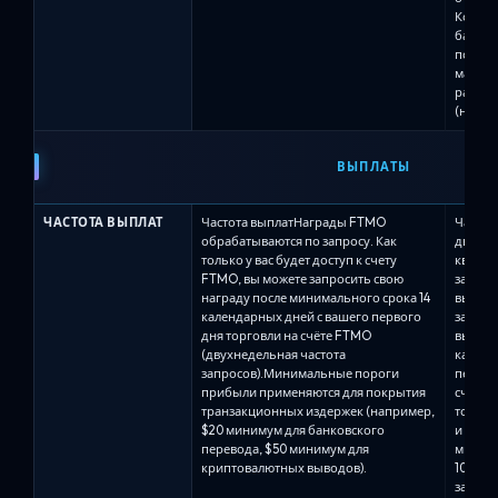
Когда 
баланс
подним
максим
рассто
(наприм
ВЫПЛАТЫ
ЧАСТОТА ВЫПЛАТ
Частота выплатНаграды FTMO
Частот
обрабатываются по запросу. Как
два гр
только у вас будет доступ к счету
квалиф
FTMO, вы можете запросить свою
зависи
награду после минимального срока 14
выбра
календарных дней с вашего первого
заказа
дня торговли на счёте FTMO
выплат
(двухнедельная частота
каждые 
запросов).Минимальные пороги
первой
прибыли применяются для покрытия
счёте)
транзакционных издержек (например,
торгов
$20 минимум для банковского
и той ж
перевода, $50 минимум для
минима
криптовалютных выводов).
100 до
запрос