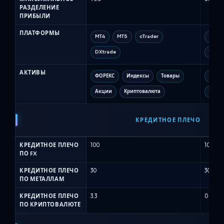
РАЗДЕЛЕНИЕ
ПРИБЫЛИ
ПЛАТФОРМЫ
MT4
MT5
cTrader
MT5
DXtrade
Trade
АКТИВЫ
ФОРЕКС
Индексы
Товары
FX
Акции
Криптовалюта
Нефть
КРЕДИТНОЕ ПЛЕЧО
КРЕДИТНОЕ ПЛЕЧО
100
100
ПО FX
КРЕДИТНОЕ ПЛЕЧО
30
30
ПО МЕТАЛЛАМ
КРЕДИТНОЕ ПЛЕЧО
3.3
0
ПО КРИПТОВАЛЮТЕ