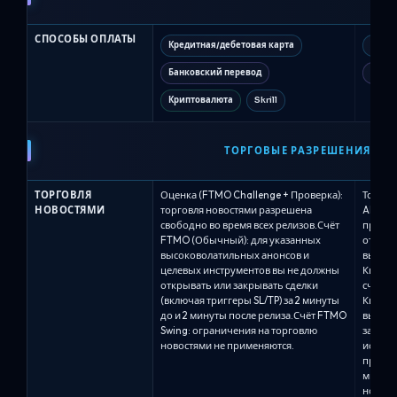
СПОСОБЫ ОПЛАТЫ
Кредитная/дебетовая карта
Креди
Банковский перевод
Крип
Криптовалюта
Skrill
ТОРГОВЫЕ РАЗРЕШЕНИЯ
ТОРГОВЛЯ
Оценка (FTMO Challenge + Проверка):
Торгов
НОВОСТЯМИ
торговля новостями разрешена
Alpha 
свободно во время всех релизов.Счёт
правил
FTMO (Обычный): для указанных
относи
высоковолатильных анонсов и
высоко
целевых инструментов вы не должны
Квалиф
открывать или закрывать сделки
счетах.
(включая триггеры SL/TP) за 2 минуты
Квалиф
до и 2 минуты после релиза.Счёт FTMO
выполн
Swing: ограничения на торговлю
закрыт
новостями не применяются.
исполн
профит
минуты
новост