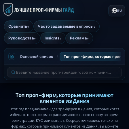
RU
Сравнить
Часто задаваемые вопросы
v
v
Руководства
Insights
Реклама
v
v
v
Основной список
Топ проп-фирм, которые принима
Топ проп-фирм, которые принимают
клиентов из Дания
Этот гид предназначен для трейдеров в Дания, которые хотят
избежать проп-фирм, ограничивающих свою страну во время
регистрации, KYC или выплат. Сосредоточившись только на
фирмах, которые принимают клиентов из Дания, вы можете