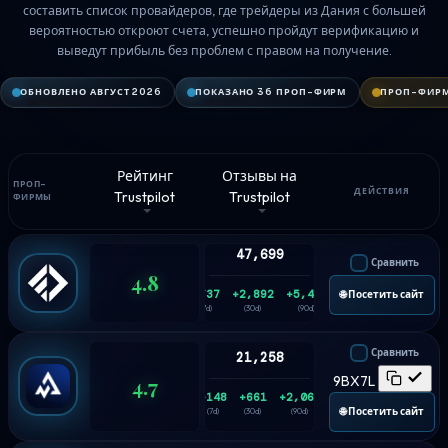
составить список провайдеров, где трейдеры из Дания с большей
вероятностью откроют счета, успешно пройдут верификацию и
выведут прибыль без проблем с правом на получение.
ОБНОВЛЕНО АВГУСТ 2026
ПОКАЗАНО 36 ПРОП-ФИРМ
ПРОП-ФИРМ
Рейтинг
Отзывы на
ПРОП-
ДЕЙСТВИЯ
Trustpilot
Trustpilot
ФИРМЫ
47,699
Сравнить
4.8
+737
+2,892
+5,459
🌐 Посетить сайт
(7d)
(30d)
(90d)
Сравнить
21,258
4.7
9BX7L
+148
+661
+2,063
🌐 Посетить сайт
(7d)
(30d)
(90d)