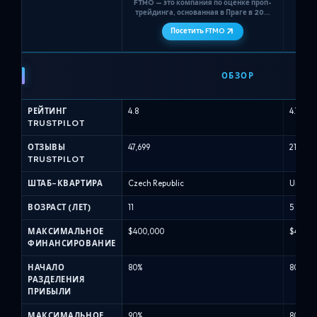
FTMO — это компания по оценке проп-
Alpha
трейдинга, основанная в Праге в 2015
году, которая использует
Посетить FTMO
двухступенчатый конкурс (FTMO
Вел
Challenge + Верификация) с
счета
неограниченным временем,
сим
FTMO
строгими лимитами на
че
максимальные дневные убытки в 5%
против
ОБЗОР
и максимальными убытками в 10%, а
Alpha
также типами...
н
Capital
РЕЙТИНГ
4.8
4.7
-
TRUSTPILOT
Сравнение
проп-
ОТЗЫВЫ
47,699
21,258
TRUSTPILOT
фирм
(Август
ШТАБ-КВАРТИРА
Czech Republic
United
2026)
ВОЗРАСТ (ЛЕТ)
11
5
МАКСИМАЛЬНОЕ
$400,000
$400,0
ФИНАНСИРОВАНИЕ
НАЧАЛО
80%
80%
РАЗДЕЛЕНИЯ
ПРИБЫЛИ
МАКСИМАЛЬНОЕ
90%
80%