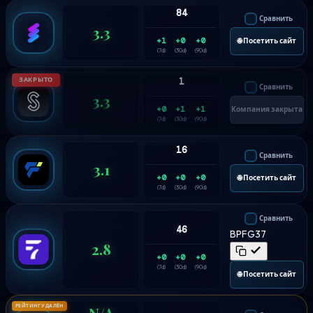
84
Сравнить
3.3
+1
+0
+0
🌐 Посетить сайт
(7d)
(30d)
(90d)
ЗАКРЫТО
1
Сравнить
3.3
+0
+1
+1
Компания закрыта
(7d)
(30d)
(90d)
16
Сравнить
3.1
+0
+0
+0
🌐 Посетить сайт
(7d)
(30d)
(90d)
Сравнить
46
BPFG37
2.8
+0
+0
+0
(7d)
(30d)
(90d)
🌐 Посетить сайт
РЕЙТИНГ УДАЛЁН
N/A