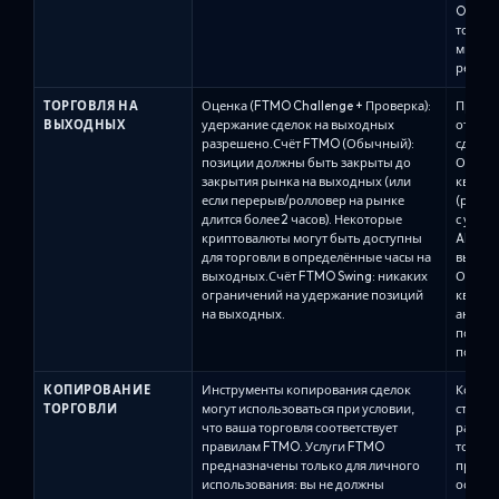
One / 
то же 
минут 
релизов
ТОРГОВЛЯ НА
Оценка (FTMO Challenge + Проверка):
Правил
ВЫХОДНЫХ
удержание сделок на выходных
от пла
разрешено.Счёт FTMO (Обычный):
сделок
позиции должны быть закрыты до
Оценки
закрытия рынка на выходных (или
квалиф
если перерыв/ролловер на рынке
(рассм
длится более 2 часов). Некоторые
с удал
криптовалюты могут быть доступны
Alpha 
для торговли в определённые часы на
выходн
выходных.Счёт FTMO Swing: никаких
Оценки,
ограничений на удержание позиций
квали
на выходных.
аналит
по-пре
позици
КОПИРОВАНИЕ
Инструменты копирования сделок
Копиро
ТОРГОВЛИ
могут использоваться при условии,
строго
что ваша торговля соответствует
разреш
правилам FTMO. Услуги FTMO
том сл
предназначены только для личного
предос
использования: вы не должны
основн