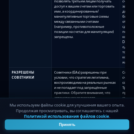
позволять третьим лицам получать
счёта/
доступ к вашим счетам или торговать
запрос
ими, а координированные/
двумя 
манипулятивные торговые схемы
быть р
между связанными счетами
обоих 
(например, противоположные
сделок
позиции на счетах для манипуляции)
поддер
запрещены.
копиро
DXTrad
одно в
только
копиро
или...
РАЗРЕШЕНЫ
Советники (EAs) разрешены при
Советн
СОВЕТНИКИ
условии, что стратегия легитимна,
счетах,
воспроизводима на реальных рынках
соотве
и не попадает под запрещённые
Трейде
практики. Обратите внимание, что
при оф
автоматическая торговля,
службу
перегружающая серверы (например,
одобре
Мы используем файлы cookie для улучшения вашего опыта.
чрезмерные запросы к серверу),
запрос
Продолжая просматривать, вы соглашаетесь с нашей
запрещена, а широко используемые
MQ5 дл
Политикой использования файлов cookie
.
4
сторонние советники могут рисковать
поддер
нарушением ограничений на
DXTrad
Принять
максимальное распределение
Автома
капитала, если несколько
которы