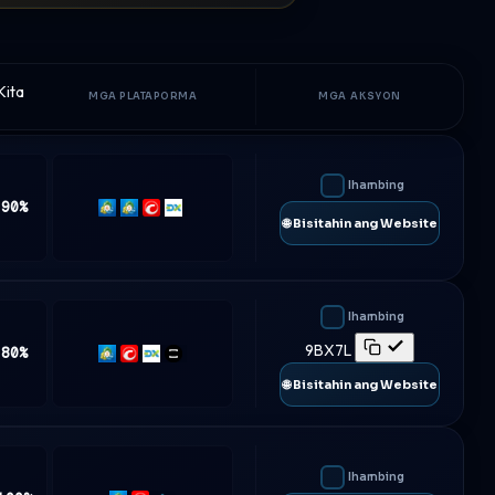
Kita
MGA PLATAPORMA
MGA AKSYON
Ihambing
 90%
MT4
MT5
cTrader
DXtrade
🌐 Bisitahin ang Website
Ihambing
9BX7L
 80%
MT5
cTrader
DXtrade
TradeLocker
🌐 Bisitahin ang Website
Ihambing