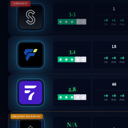
SARADO
1
3.3
+0
+1
+1
(7d)
(30d)
(90d)
15
3.1
+0
+0
+0
(7d)
(30d)
(90d)
46
2.8
+0
+0
+0
(7d)
(30d)
(90d)
NALAGAY NA RATING
N/A