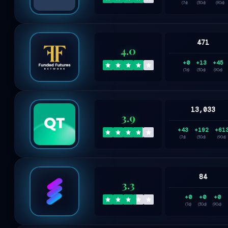
(7d)
(30d)
(90d)
471
4.0
+0
+13
+45
(7d)
(30d)
(90d)
13,033
3.9
+43
+192
+61
(7d)
(30d)
(90d)
84
3.3
+0
+0
+0
(7d)
(30d)
(90d)