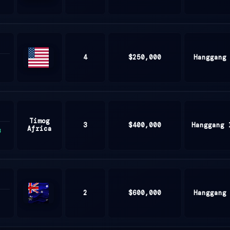
United
States
4
$250,000
Hanggang
United
States
Timog
3
$400,000
Hanggang 
Africa
3
2
$600,000
Hanggang
Australia