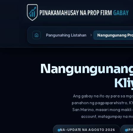
Pangunahing Listahan
Nangungunang Pro
Nangungunang 
Kli
Ang gabay na ito ay para sa mg
panahon ng pagpaparehistro, KY
San Marino, maaari mong maikli
account, matagumpay na ma
NA-UPDATE NA AGOSTO 2026
IP