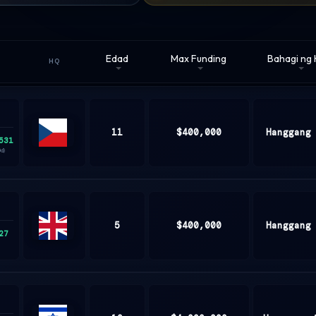
Edad
Max Funding
Bahagi ng 
HQ
11
$400,000
Hanggang
531
Czech
0d)
Republic
5
$400,000
Hanggang
27
United
Kingdom