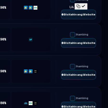
UA
 90%
MT4
MT5
DXtrade
🌐 Bisitahin ang Website
Ihambing
 90%
Rf-
🌐 Bisitahin ang Website
Trader
Ihambing
 90%
MT4
MT5
TradeLocker
🌐 Bisitahin ang Website
Ihambing
 80%
Match-
DXtrade
TradeLocker
🌐 Bisitahin ang Website