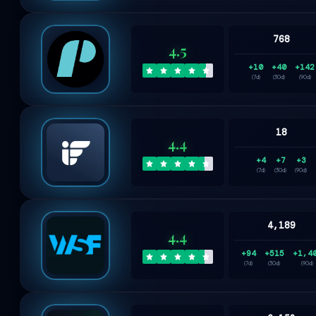
768
4.5
+10
+40
+142
(7d)
(30d)
(90d)
18
4.4
+4
+7
+3
(7d)
(30d)
(90d)
4,189
4.4
+94
+515
+1,4
(7d)
(30d)
(90d)