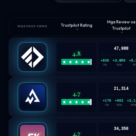
Mga Review sa
Trustpilot Rating
MGA PROP FIRMS
Trustpilot
47,988
4.8
+836
+3,056
+5,
(7d)
(30d)
(9
21,314
4.7
+176
+662
+2,1
(7d)
(30d)
(90d)
34,356
4.7