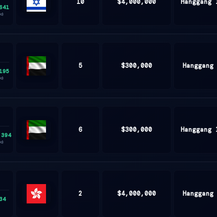
10
$4,000,000
Hanggang 
641
ISRAEL
0d)
5
$300,000
Hanggang
195
United
0d)
Arab
Emirates
6
$300,000
Hanggang 
,394
United
0d)
Arab
Emirates
2
$4,000,000
Hanggang
34
Hong
Kong