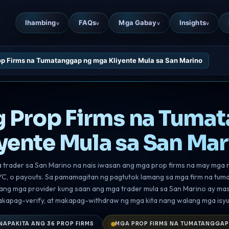
Ihambing
FAQs
Mga Gabay
Insights
v
v
v
v
p Firms na Tumatanggap ng mga Kliyente Mula sa San Marino
Prop Firms na Tuma
yente Mula sa San Mar
a trader sa San Marino na nais iwasan ang mga prop firms na may mga r
C, o payouts. Sa pamamagitan ng pagtutok lamang sa mga firm na tuma
 ang mga provider kung saan ang mga trader mula sa San Marino ay 
kapag-verify, at makapag-withdraw ng mga kita nang walang mga isyu 
INAPAKITA ANG 36 PROP FIRMS
MGA PROP FIRMS NA TUMATANGGAP