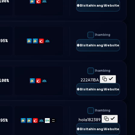
100%
MT5
cTrader
Match-
🌐 Bisitahin ang Website
Trader
Ihambing
 95%
MT4
MT5
cTrader
Match-
🌐 Bisitahin ang Website
Trader
Ihambing
222A11BA
100%
MT5
cTrader
Match-
Trader
🌐 Bisitahin ang Website
Ihambing
hola182389
 95%
MT4
MT5
cTrader
Match-
DXtrade
TradeLocker
Trader
🌐 Bisitahin ang Website