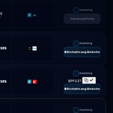
Ihambing
ng
MT5
Match-
%
Saradong Firma
Trader
Ihambing
 90%
TradeLocker
DXtrade
🌐 Bisitahin ang Website
Ihambing
BPFG37
 90%
MT5
cTrader
🌐 Bisitahin ang Website
Ihambing