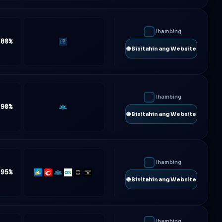
Ihambing
 80%
Traderevolution
🌐 Bisitahin ang Website
Ihambing
 90%
Match-
🌐 Bisitahin ang Website
Trader
Ihambing
 95%
MT5
cTrader
Match-
DXtrade
TradeLocker
Platform5
🌐 Bisitahin ang Website
Trader
Ihambing