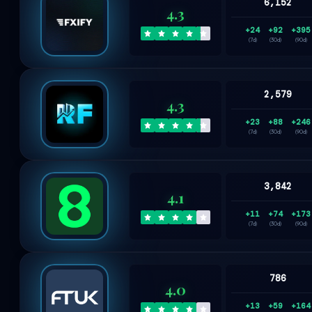
6,152
4.3
+24
+92
+395
(7d)
(30d)
(90d)
2,579
4.3
+23
+88
+246
(7d)
(30d)
(90d)
3,842
4.1
+11
+74
+173
(7d)
(30d)
(90d)
786
4.0
+13
+59
+164