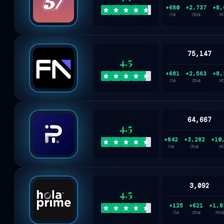
+680
+2,737
+8,
(7d)
(30d)
(9
75,147
4.5
+681
+2,563
+8,
(7d)
(30d)
(9
64,667
4.5
+842
+3,282
+10
(7d)
(30d)
(9
3,092
4.5
+125
+621
+1,8
(7d)
(30d)
(90d)