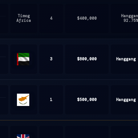
Timog
Hangga
4
$400,000
Africa
92.75
3
$800,000
Hanggang
United
Arab
Emirates
1
$500,000
Hanggang
Cyprus