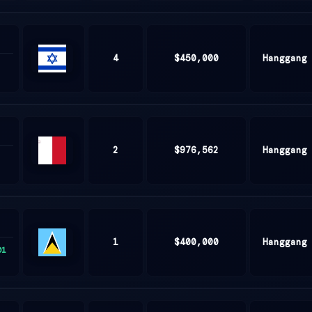
4
$450,000
Hanggang
ISRAEL
2
$976,562
Hanggang
Malta
1
$400,000
Hanggang
01
Saint
Lucia