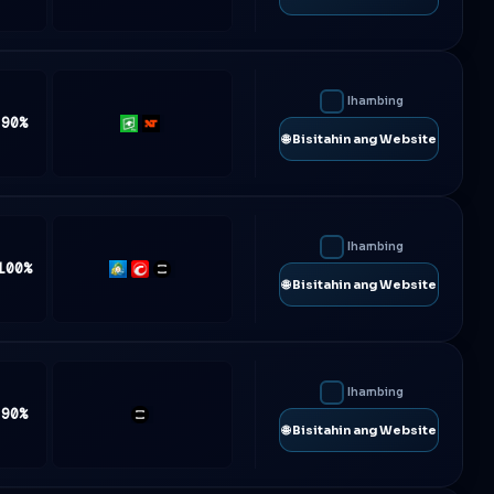
Trader
Ihambing
 90%
Rithmic
NinjaTrader
🌐 Bisitahin ang Website
Ihambing
100%
MT5
cTrader
TradeLocker
🌐 Bisitahin ang Website
Ihambing
 90%
TradeLocker
🌐 Bisitahin ang Website