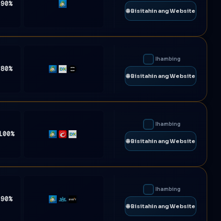
 90%
MT5
🌐 Bisitahin ang Website
Ihambing
 80%
MT4
DXtrade
TradeLocker
🌐 Bisitahin ang Website
Ihambing
100%
MT5
cTrader
DXtrade
🌐 Bisitahin ang Website
Ihambing
 90%
MT5
Match-
Bybit
🌐 Bisitahin ang Website
Trader