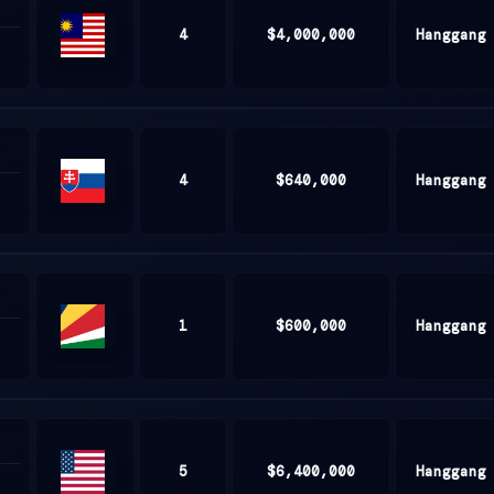
4
$4,000,000
Hanggang
Malaysia
4
$640,000
Hanggang
Slovakia
1
$600,000
Hanggang
Seychelles
5
$6,400,000
Hanggang