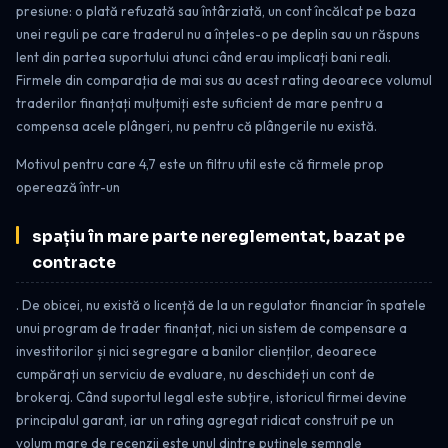
presiune: o plată refuzată sau întârziată, un cont încălcat pe baza
unei reguli pe care traderul nu a înțeles-o pe deplin sau un răspuns
lent din partea suportului atunci când erau implicați bani reali.
Firmele din comparația de mai sus au acest rating deoarece volumul
traderilor finanțați mulțumiți este suficient de mare pentru a
compensa acele plângeri, nu pentru că plângerile nu există.
Motivul pentru care 4,7 este un filtru util este că firmele prop
operează într-un
spațiu în mare parte nereglementat, bazat pe
contracte
. De obicei, nu există o licență de la un regulator financiar în spatele
unui program de trader finanțat, nici un sistem de compensare a
investitorilor și nici segregare a banilor clienților, deoarece
cumpărați un serviciu de evaluare, nu deschideți un cont de
brokeraj. Când suportul legal este subțire, istoricul firmei devine
principalul garant, iar un rating agregat ridicat construit pe un
volum mare de recenzii este unul dintre puținele semnale