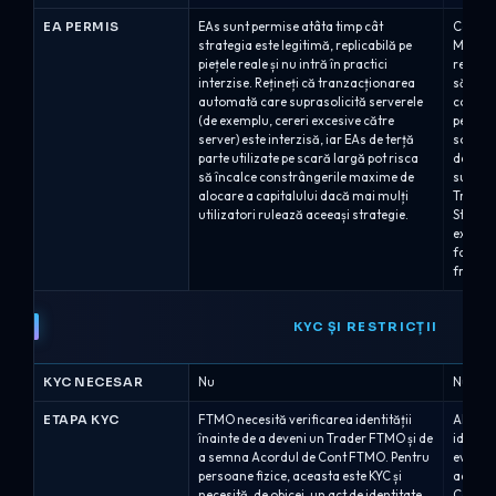
EA PERMIS
EAs sunt permise atâta timp cât
Consili
strategia este legitimă, replicabilă pe
MT5 con
piețele reale și nu intră în practici
regulil
interzise. Rețineți că tranzacționarea
să acti
automată care suprasolicită serverele
comenzi
(de exemplu, cereri excesive către
pentru 
server) este interzisă, iar EAs de terță
solicita
parte utilizate pe scară largă pot risca
de piaț
să încalce constrângerile maxime de
sunt su
alocare a capitalului dacă mai mulți
TradeL
utilizatori rulează aceeași strategie.
Strateg
exploat
foloses
frecven
KYC ȘI RESTRICȚII
KYC NECESAR
Nu
Nu
ETAPA KYC
FTMO necesită verificarea identității
Alpha C
înainte de a deveni un Trader FTMO și de
identit
a semna Acordul de Cont FTMO. Pentru
evaluăr
persoane fizice, aceasta este KYC și
acredit
necesită, de obicei, un act de identitate
Calific