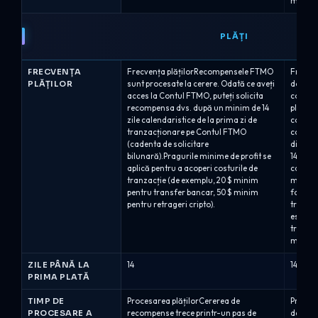
maxime 
PLĂȚI
FRECVENȚA
Frecvența plățilorRecompensele FTMO
Frecven
PLĂȚILOR
sunt procesate la cerere. Odată ce aveți
două p
acces la Contul FTMO, puteți solicita
conturil
recompensa dvs. după un minim de 14
plată s
zile calendaristice de la prima zi de
comenzi
tranzacționare pe Contul FTMO
comisi
(cadenta de solicitare
disponi
bilunară).Pragurile minime de profit se
14 zile
aplică pentru a acoperi costurile de
calific
tranzacție (de exemplu, 20 $ minim
minim d
pentru transfer bancar, 50 $ minim
folosin
pentru retrageri cripto).
tranzac
este de
traderii
moment,
ZILE PÂNĂ LA
14
14
PRIMA PLATĂ
TIMP DE
Procesarea plățilorCererea de
Procesa
PROCESARE A
recompense trece printr-un pas de
de perf