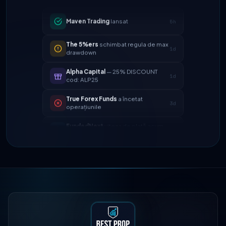
Maven Trading
lansat
5h
The 5%ers
schimbat regula de max
1d
drawdown
Alpha Capital
— 25% DISCOUNT
1d
cod: ALP25
True Forex Funds
a încetat
3d
operațiunile
FundedNext
viteza de plată acum
4d
24h
FTMO
actualizat împărțirea
2h
profitului → 90%
Maven Trading
lansat
5h
The 5%ers
schimbat regula de max
1d
drawdown
Alpha Capital
— 25% DISCOUNT
1d
cod: ALP25