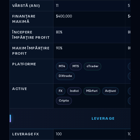
2026)
VÂRSTĂ (ANI)
11
5
FINANȚARE
$400,000
$400,0
MAXIMĂ
ÎNCEPERE
80%
80%
ÎMPĂRȚIRE PROFIT
MAXIM ÎMPĂRȚIRE
90%
80%
PROFIT
PLATFORME
MT4
MT5
cTrader
MT5
DXtrade
Trade
ACTIVE
FX
Indici
Mărfuri
Acțiuni
FX
Cripto
Petrol
LEVERAGE
LEVERAGE FX
100
100