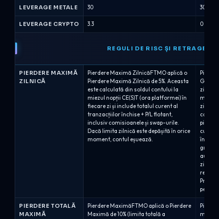
LEVERAGE METALE
30
30
LEVERAGE CRYPTO
3.3
0
REGULI DE RISC ȘI RETRAGERE
PIERDERE MAXIMĂ
Pierdere Maximă ZilnicăFTMO aplică o
Pierder
ZILNICĂ
Pierdere Maximă Zilnică de 5%. Aceasta
Group i
este calculată din soldul contului la
zilnică
miezul nopții CE(S)T (ora platformei) în
măsurat
fiecare zi și include totalul curent al
zilnice
tranzacțiilor închise + P/L flotant,
capital,
inclusiv comisioanele și swap-urile.
pierder
Dacă limita zilnică este depășită în orice
cu valo
moment, contul eșuează.
încălcă
gravă (
automat
zilnică
retrage
Pro 6%:
pe...
PIERDERE TOTALĂ
Pierdere MaximăFTMO aplică o Pierdere
Pierder
MAXIMĂ
Maximă de 10% (limita totală a
maximă 