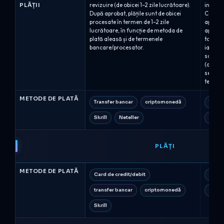
PLĂȚII
revizuire (de obicei 1–2 zile lucrătoare).
interme
După aprobat, plățile sunt de obicei
Capital 
procesate în termen de 1–2 zile
aproxim
lucrătoare, în funcție de metoda de
aprobat
plată aleasă și de termenele
toate tr
bancare/procesator.
iar con
soldul 
(acolo 
separat 
termen 
METODE DE PLATĂ
Transfer bancar
criptomonedă
Trans
Skrill
Neteller
Wise
PLĂȚI
METODE DE PLATĂ
Card de credit/debit
Card 
transfer bancar
criptomonedă
PayPa
Skrill