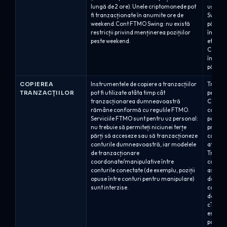
lungă de 2 ore). Unele criptomonede pot
ușoară 
fi tranzacționate în anumite ore de
Swing /
weekend.Cont FTMO Swing: nu există
păstrar
restricții privind menținerea pozițiilor
în timpu
peste weekend.
etapa c
Calific
în cont
păstrat
COPIEREA
Instrumentele de copiere a tranzacțiilor
Tranzac
TRANZACȚIILOR
pot fi utilizate atâta timp cât
permisă
tranzacționarea dumneavoastră
Capital
rămâne conformă cu regulile FTMO.
copiere
Serviciile FTMO sunt pentru uz personal:
poate f
nu trebuie să permiteți niciunei terțe
princip
părți să acceseze sau să tranzacționeze
contulu
conturile dumneavoastră, iar modelele
atunci 
de tranzacționare
Tranzac
coordonate/manipulative între
conturi
conturile conectate (de exemplu, poziții
asemen
opuse între conturi pentru manipulare)
de cont
sunt interzise.
copiere
doar; c
cTrade
este po
poate...