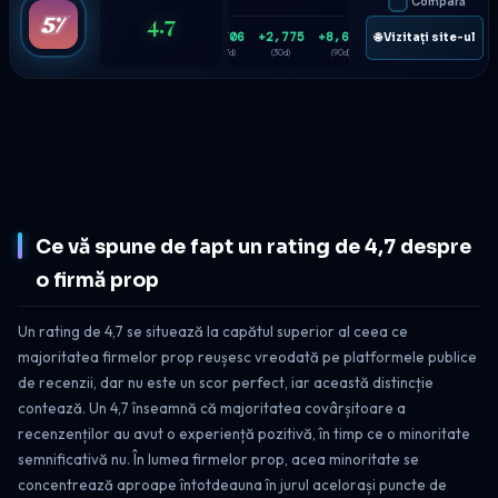
Compară
4.7
+706
+2,775
+8,614
🌐 Vizitați site-ul
(7d)
(30d)
(90d)
Ce vă spune de fapt un rating de 4,7 despre
o firmă prop
Un rating de 4,7 se situează la capătul superior al ceea ce
majoritatea firmelor prop reușesc vreodată pe platformele publice
de recenzii, dar nu este un scor perfect, iar această distincție
contează. Un 4,7 înseamnă că majoritatea covârșitoare a
recenzenților au avut o experiență pozitivă, în timp ce o minoritate
semnificativă nu. În lumea firmelor prop, acea minoritate se
concentrează aproape întotdeauna în jurul acelorași puncte de