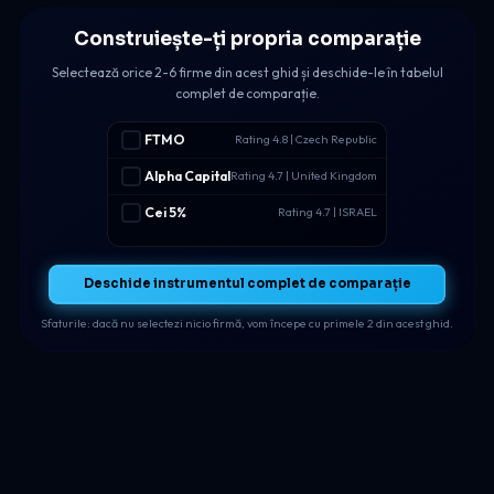
Construiește-ți propria comparație
Selectează orice 2-6 firme din acest ghid și deschide-le în tabelul
complet de comparație.
FTMO
Rating 4.8 | Czech Republic
Alpha Capital
Rating 4.7 | United Kingdom
Cei 5%
Rating 4.7 | ISRAEL
Deschide instrumentul complet de comparație
Sfaturile: dacă nu selectezi nicio firmă, vom începe cu primele 2 din acest ghid.