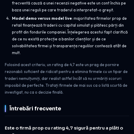
frecventă cauză a unei recenzii negative este un cont închis pe
baza unei reguli pe care traderul a interpretat-o greșit.
Model demo versus model live
: majoritatea firmelor prop de
retail finanțează traderii cu capital simulat și plătesc părți din
profit din fondurile companiei. Înțelegerea acestui fapt clarifică
de ce nu există protecție a banilor clienților și de ce
solvabilitatea firmei și transparența regulilor contează atât de
mult.
Folosind acest criteriu, un rating de 4,7 este un prag de pornire
rezonabil: suficient de ridicat pentru a elimina firmele cu un tipar de
traderi nemulțumiți, dar realist astfel încât să nu urmăriți scoruri
imposibil de perfecte. Tratați firmele de mai sus ca o listă scurtă de
investigat, nu ca o decizie finală.
Întrebări frecvente
Este o firmă prop cu rating 4,7 sigură pentru a plăti o