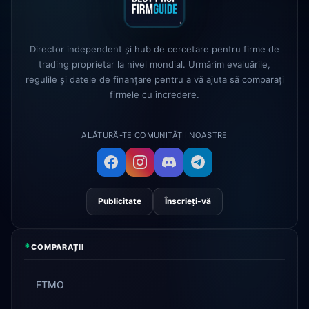
True Forex Funds
a încetat
3d
operațiunile
Director independent și hub de cercetare pentru firme de
FundedNext
viteza de plată acum
trading proprietar la nivel mondial. Urmărim evaluările,
4d
24h
regulile și datele de finanțare pentru a vă ajuta să comparați
firmele cu încredere.
ALĂTURĂ-TE COMUNITĂȚII NOASTRE
Publicitate
Înscrieți-vă
*
COMPARAȚII
FTMO