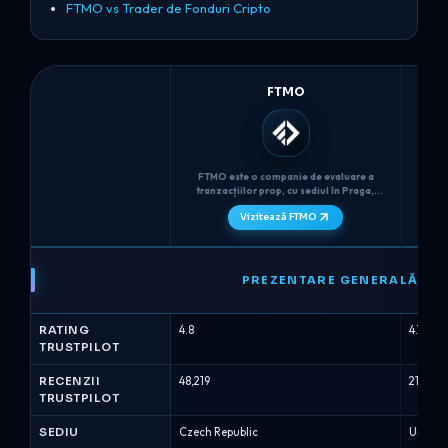
FTMO vs Trader de Fonduri Cripto
FTMO
FTMO este o companie de evaluare a
Alpha 
tranzacțiilor prop, cu sediul în Praga,
o fir
fondată în 2015, care utilizează o
Regatu
Vizitează FTMO
provocare în două etape (Provocarea
cont
FTMO + Verificare) cu timp nelimitat, o
Califi
pierdere maximă zilnică strictă de 5% și
per
FTMO
limite de...
vs
PREZENTARE GENERALĂ
Alpha
Capital
RATING
4.8
4.7
-
TRUSTPILOT
Compararea
Firmelor
RECENZII
48,219
21,354
TRUSTPILOT
de
Prop
SEDIU
Czech Republic
United
(August