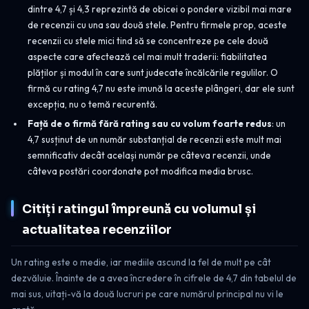
dintre 4,7 și 4,3 reprezintă de obicei o pondere vizibil mai mare
de recenzii cu una sau două stele. Pentru firmele prop, aceste
recenzii cu stele mici tind să se concentreze pe cele două
aspecte care afectează cel mai mult traderii: fiabilitatea
plăților și modul în care sunt judecate încălcările regulilor. O
firmă cu rating 4,7 nu este imună la aceste plângeri, dar ele sunt
excepția, nu o temă recurentă.
Față de o firmă fără rating sau cu volum foarte redus
: un
4,7 susținut de un număr substanțial de recenzii este mult mai
semnificativ decât același număr pe câteva recenzii, unde
câteva postări coordonate pot modifica media brusc.
Citiți ratingul împreună cu volumul și
actualitatea recenziilor
Un rating este o medie, iar mediile ascund la fel de mult pe cât
dezvăluie. Înainte de a avea încredere în cifrele de 4,7 din tabelul de
mai sus, uitați-vă la două lucruri pe care numărul principal nu vi le