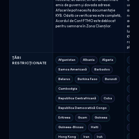
emis de guvern și dovada adresei.
un furni
Afacerile pot necesita documentație
asemene
KYB. Odată ce verificarea este completă,
necesar
Acordul de Cont FTMO este deblocat
acredit
pentru semnare în Zona Clienților.
emise 
lucrăto
KYC.Deta
raport 
plățile 
ȚĂRI
Afganistan
Albania
Algeria
Afgan
RESTRICȚIONATE
Samoa Americană
Barbados
Repub
Belarus
Burkina Faso
Burundi
Cuba
Cambodgia
Repub
Republica Centrafricană
Cuba
Eritre
Republica Democratică Congo
Myanm
Eritreea
Guam
Guineea
Coree
Guineea-Bissau
Haiti
Regiu
Hong Kong
Iran
Irak
Donet