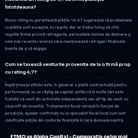
întotdeauna?
Niciun rating nu garantează plățile. Un 4,7 sugerează că problemele
cu plățile sunt excepția, nu regula, dar ar trebui totuși să citiți
regulile firmei privind retragerile, perioadele minime de deținere și
cele mai recente recenzii care menționează retrageri finalizate
înainte de a vă angaja.
Cum se taxează veniturile provenite de la o firmă prop
cu rating 4,7?
Împărțirea profitului este, în general, o plată contractuală pentru
performanță, nu un câștig de capital, astfel că în multe țări este
tratată ca venit din activitate independentă sau alt tip de venit, nu
ca profit din investiții. Tratamentul fiscal variază în funcție de
jurisdicție, așadar confirmați cu un specialist fiscal local cum sunt
clasificate plățile din conturile finanțate în țara dumneavoastră.
FTMO vs Alpha Capital - Comparația celor mai