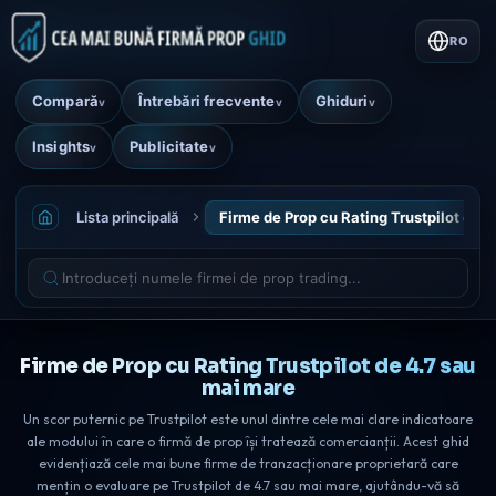
RO
Compară
Întrebări frecvente
Ghiduri
v
v
v
Insights
Publicitate
v
v
Lista principală
Firme de Prop cu Rating Trustpilot de 
Firme de Prop cu Rating Trustpilot de 4.7 sau
mai mare
Un scor puternic pe Trustpilot este unul dintre cele mai clare indicatoare
ale modului în care o firmă de prop își tratează comercianții. Acest ghid
evidențiază cele mai bune firme de tranzacționare proprietară care
mențin o evaluare pe Trustpilot de 4.7 sau mai mare, ajutându-vă să