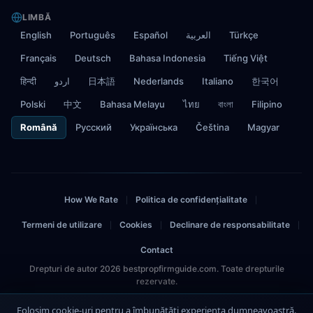
LIMBĂ
English
Português
Español
العربية
Türkçe
Français
Deutsch
Bahasa Indonesia
Tiếng Việt
हिन्दी
اردو
日本語
Nederlands
Italiano
한국어
Polski
中文
Bahasa Melayu
ไทย
বাংলা
Filipino
Română
Русский
Українська
Čeština
Magyar
How We Rate
Politica de confidențialitate
|
|
Termeni de utilizare
Cookies
Declinare de responsabilitate
|
|
|
Contact
Drepturi de autor 2026 bestpropfirmguide.com. Toate drepturile
rezervate.
Avertisment de risc: Tradingul implică riscuri. Rezultatele anterioare nu
Folosim cookie-uri pentru a îmbunătăți experiența dumneavoastră.