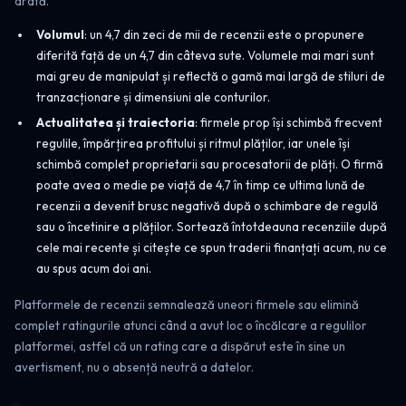
arată.
Volumul
: un 4,7 din zeci de mii de recenzii este o propunere
diferită față de un 4,7 din câteva sute. Volumele mai mari sunt
mai greu de manipulat și reflectă o gamă mai largă de stiluri de
tranzacționare și dimensiuni ale conturilor.
Actualitatea și traiectoria
: firmele prop își schimbă frecvent
regulile, împărțirea profitului și ritmul plăților, iar unele își
schimbă complet proprietarii sau procesatorii de plăți. O firmă
poate avea o medie pe viață de 4,7 în timp ce ultima lună de
recenzii a devenit brusc negativă după o schimbare de regulă
sau o încetinire a plăților. Sortează întotdeauna recenziile după
cele mai recente și citește ce spun traderii finanțați acum, nu ce
au spus acum doi ani.
Platformele de recenzii semnalează uneori firmele sau elimină
complet ratingurile atunci când a avut loc o încălcare a regulilor
platformei, astfel că un rating care a dispărut este în sine un
avertisment, nu o absență neutră a datelor.