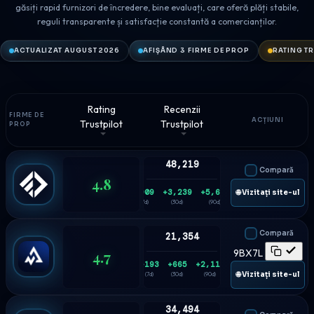
găsiți rapid furnizori de încredere, bine evaluați, care oferă plăți stabile,
reguli transparente și satisfacție constantă a comercianților.
ACTUALIZAT AUGUST 2026
AFIȘÂND 3 FIRME DE PROP
RATING TR
Rating
Recenzii
FIRME DE
ACȚIUNI
Trustpilot
Trustpilot
PROP
48,219
Compară
4.8
+909
+3,239
+5,688
🌐 Vizitați site-ul
(7d)
(30d)
(90d)
Compară
21,354
4.7
9BX7L
+193
+665
+2,114
🌐 Vizitați site-ul
(7d)
(30d)
(90d)
34,494