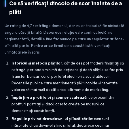
Ce să verificați dincolo de scor înainte de a
plăti
Un rating de 4,7 restrânge domeniul, dar nu ar trebui să fie niciodată
singura căsuță bifată. Deoarece relația este contractuală, nu
reglementată, detaliile fine fac munca pe care un regulator ar face-
o în altă parte. Pentru orice firmă din această listă, verificați
următoarele în scris:
Istoricul și metoda plăților
: cât de des pot traderii finanțați să
retragă, perioada minimă de deținere și dacă plățile se fac prin
transfer bancar, card, portofel electronic sau stablecoin.
Recenziile publice care menționează plăți rapide și repetate
valorează mai mult decât orice afirmație de marketing.
Împărțirea profitului și cum se scalează
: ce procent din
profituri păstrați și dacă acesta crește pe măsură ce
demonstrați consistență.
Regulile privind drawdown-ul și încălcările
: cum sunt
măsurate drawdown-ul zilnic și total, deoarece cea mai