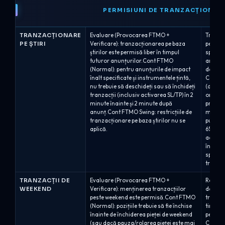
PERMISIUNI DE TRANZACȚIONAR
TRANZACȚIONARE
Evaluare (Provocarea FTMO +
Tranzac
PE ȘTIRI
Verificare): tranzacționarea pe baza
permisă
știrilor este permisă liber în timpul
specifi
tuturor anunțurilor.Cont FTMO
anunțur
(Normal): pentru anunțurile de impact
de Anal
înalt specificate și instrumentele țintă,
Calific
nu trebuie să deschideți sau să închideți
(deschi
tranzacții (inclusiv activarea SL/TP) în 2
ordinel
minute înainte și 2 minute după
profit)
anunț.Cont FTMO Swing: restricțiile de
minute 
tranzacționare pe baza știrilor nu se
publica
aplică.
6% / Al
aceeași
înainte
specifi
tranzac
TRANZACȚII DE
Evaluare (Provocarea FTMO +
Regulil
WEEKEND
Verificare): menținerea tranzacțiilor
de plan
peste weekend este permisă.Cont FTMO
tranzac
(Normal): pozițiile trebuie să fie închise
timpul 
înainte de închiderea pieței de weekend
permisă
(sau dacă pauza/rolarea pieței este mai
Calific