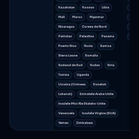
Kazahstan
Kosovo
Libia
Repub
Mali
Maroc
Myanmar
Rusia
Nicaragua
Coreea de Nord
Sudan
Pakistan
Palestina
Panama
Venez
Puerto Rico
Rusia
Samoa
Sierra Leone
Somalia
Sudanul de Sud
Sudan
Siria
Tunisia
Uganda
Ucraina (Crimeea
Donetsk
Luhansk)
Emiratele Arabe Unite
Insulele Mici Ale Statelor Unite
Venezuela
Insulele Virgine (SUA)
Yemen
Zimbabwe