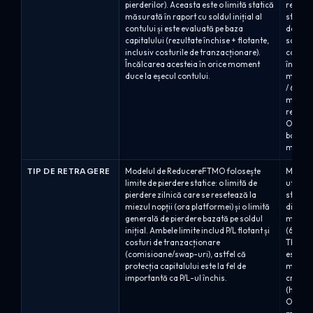
pierderilor). Aceasta este o limită statică
retrage
măsurată în raport cu soldul inițial al
stabilit
contului și este evaluată pe baza
de înce
capitalului (rezultate închise + flotante,
scade 
inclusiv costurile de tranzacționare).
contul 
Încălcarea acesteia în orice moment
închise
duce la eșecul contului.
maximă 
/ 6% (P
maximă 
retrag
One: r
bazată 
maxim r
TIP DE RETRAGERE
Modelul de ReducereFTMO folosește
Model 
limite de pierdere statice: o limită de
utilize
pierdere zilnică care se resetează la
statice
miezul nopții (ora platformei) și o limită
dinamic
generală de pierdere bazată pe soldul
maximă 
inițial. Ambele limite includ P/L flotant și
(6% / 8%
costuri de tranzacționare
Three (
(comisioane/swap-uri), astfel că
este fix
protecția capitalului este la fel de
mută în
importantă ca P/L-ul închis.
crește
(high-w
One (6%