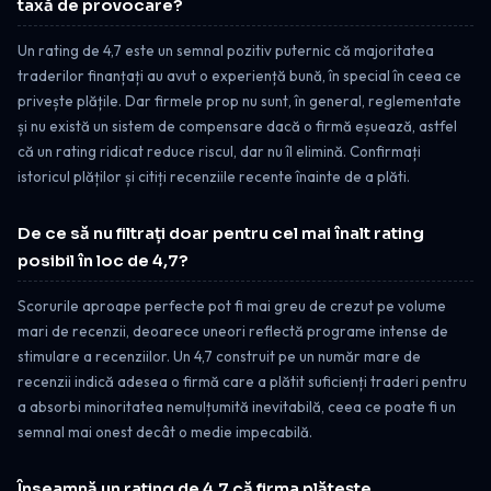
taxă de provocare?
Un rating de 4,7 este un semnal pozitiv puternic că majoritatea
traderilor finanțați au avut o experiență bună, în special în ceea ce
privește plățile. Dar firmele prop nu sunt, în general, reglementate
și nu există un sistem de compensare dacă o firmă eșuează, astfel
că un rating ridicat reduce riscul, dar nu îl elimină. Confirmați
istoricul plăților și citiți recenziile recente înainte de a plăti.
De ce să nu filtrați doar pentru cel mai înalt rating
posibil în loc de 4,7?
Scorurile aproape perfecte pot fi mai greu de crezut pe volume
mari de recenzii, deoarece uneori reflectă programe intense de
stimulare a recenziilor. Un 4,7 construit pe un număr mare de
recenzii indică adesea o firmă care a plătit suficienți traderi pentru
a absorbi minoritatea nemulțumită inevitabilă, ceea ce poate fi un
semnal mai onest decât o medie impecabilă.
Înseamnă un rating de 4,7 că firma plătește