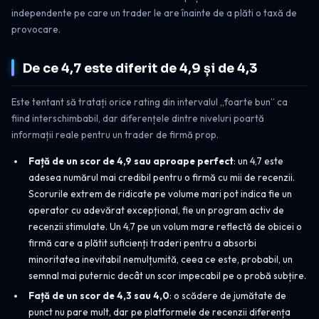
independente pe care un trader le are înainte de a plăti o taxă de
provocare.
De ce 4,7 este diferit de 4,9 și de 4,3
Este tentant să tratați orice rating din intervalul „foarte bun” ca
fiind interschimbabil, dar diferențele dintre niveluri poartă
informații reale pentru un trader de firmă prop.
Față de un scor de 4,9 sau aproape perfect
: un 4,7 este
adesea numărul mai credibil pentru o firmă cu mii de recenzii.
Scorurile extrem de ridicate pe volume mari pot indica fie un
operator cu adevărat excepțional, fie un program activ de
recenzii stimulate. Un 4,7 pe un volum mare reflectă de obicei o
firmă care a plătit suficienți traderi pentru a absorbi
minoritatea inevitabil nemulțumită, ceea ce este, probabil, un
semnal mai puternic decât un scor impecabil pe o probă subțire.
Față de un scor de 4,3 sau 4,0
: o scădere de jumătate de
punct nu pare mult, dar pe platformele de recenzii diferența