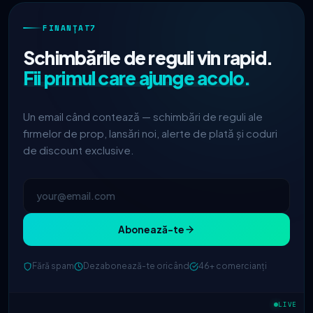
FINANȚAT7
Schimbările de reguli vin rapid.
Fii primul care ajunge acolo.
Un email când contează — schimbări de reguli ale
firmelor de prop, lansări noi, alerte de plată și coduri
de discount exclusive.
Abonează-te
Fără spam
Dezabonează-te oricând
46+ comercianți
FTMO
actualizat împărțirea
2h
profitului → 90%
LIVE