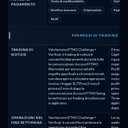
Carta di credito/debito
Carta di 
PAGAMENTO
Bonifico bancario
Criptovaluta
PayPal
Skrill
PERMESSI DI TRADING
TRADING DI
Valutazione (FTMO Challenge +
Il trading 
NOTIZIE
Verifica): il trading di notizie è
Capital app
consentito liberamente durante tutte
riguardo a
le comunicazioni.Account FTMO
impatto su 
(Normale): per annunci ad alto
Pro 8%/10% 
impatto specificati e strumenti mirati,
eseguire o
non deve aprire o chiudere operazioni
inclusi ord
(inclusi i trigger SL/TP) nei 2 minuti
profit) sug
prima e 2 minuti dopo la
prima e 2 mi
comunicazione.Account FTMO Swing:
specificati
le restrizioni sul trading di notizie non
Three Quali
si applicano.
applica ent
dopo...
OPERAZIONI NEL
Valutazione (FTMO Challenge +
Le regole p
FINE SETTIMANA
Verifica): è consentito mantenere le
weekend di
operazioni durante il fine
fase.Alpha 