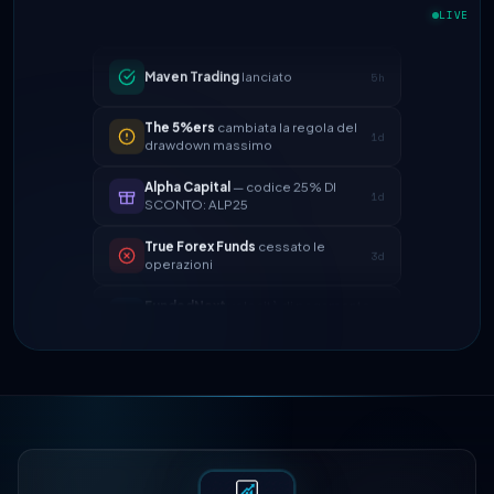
LIVE
Maven Trading
lanciato
5h
The 5%ers
cambiata la regola del
1d
drawdown massimo
Alpha Capital
— codice 25% DI
1d
SCONTO: ALP25
True Forex Funds
cessato le
3d
operazioni
FundedNext
velocità di pagamento
4d
ora 24h
FTMO
aggiornato split profitto →
2h
90%
Maven Trading
lanciato
5h
The 5%ers
cambiata la regola del
1d
drawdown massimo