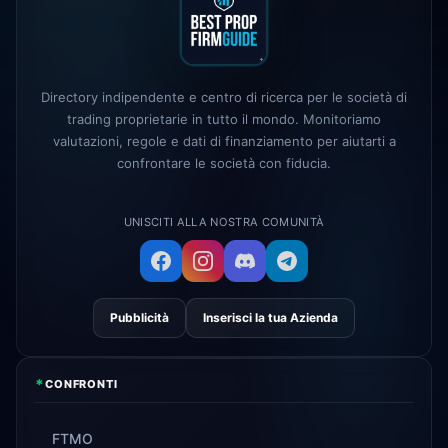
Alpha Capital
— codice 25% DI
1d
SCONTO: ALP25
True Forex Funds
cessato le
3d
operazioni
Directory indipendente e centro di ricerca per le società di
FundedNext
velocità di pagamento
trading proprietarie in tutto il mondo. Monitoriamo
4d
ora 24h
valutazioni, regole e dati di finanziamento per aiutarti a
confrontare le società con fiducia.
UNISCITI ALLA NOSTRA COMUNITÀ
Pubblicità
Inserisci la tua Azienda
*
CONFRONTI
FTMO