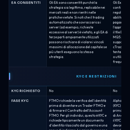
EA CONSENTITI
Gli EA sono consentiti purché la
Gli Expert 
strategia sia legittima, replicabile nei
conti MT5, 
mercati reali e non rientri nelle
regole di A
pratiche vietate. Si noti che il trading
abilitare l
automatizzato che sovraccarica i
pagamento 
server (ad esempio, richieste
l'approvazi
eccessive al server) è vietato, e gli EA di
il file EX5 
terze parti ampiamente utilizzati
MQ5 per la
possono rischiare di violare i vincoli
supportati 
massimi di allocazione del capitale se
cTrader. L
più utenti eseguono la stessa
tentano di 
strategia.
o utilizzan
frequenza/
KYC E RESTRIZIONI
KYC RICHIESTO
No
No
FASE KYC
FTMO richiede la verifica dell'identità
Alpha Capita
prima di diventare un Trader FTMO e
(KYC) dopo
di firmare il Contratto dell'Account
prima di em
FTMO. Per gli individui, questo è KYC e
di Analista
richiede tipicamente un documento
il KYC trami
d'identità rilasciato dal governo e una
devono anch