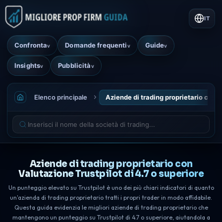
IT
Confronta
Domande frequenti
Guide
v
v
v
Insights
Pubblicità
v
v
Elenco principale
Aziende di trading proprietario con V
Aziende di trading proprietario con
Valutazione Trustpilot di 4.7 o superiore
Un punteggio elevato su Trustpilot è uno dei più chiari indicatori di quanto
un'azienda di trading proprietario tratti i propri trader in modo affidabile.
Questa guida evidenzia le migliori aziende di trading proprietario che
mantengono un punteggio su Trustpilot di 4.7 o superiore, aiutandola a