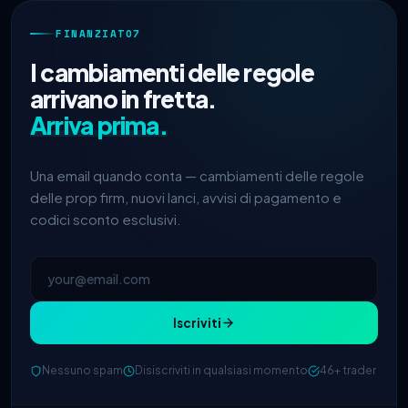
FINANZIATO7
I cambiamenti delle regole
arrivano in fretta.
Arriva prima.
Una email quando conta — cambiamenti delle regole
delle prop firm, nuovi lanci, avvisi di pagamento e
codici sconto esclusivi.
Iscriviti
Nessuno spam
Disiscriviti in qualsiasi momento
46+ trader
FTMO
aggiornato split profitto →
2h
90%