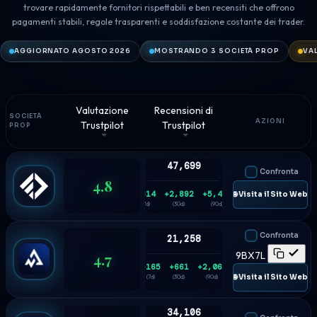
trovare rapidamente fornitori rispettabili e ben recensiti che offrono
pagamenti stabili, regole trasparenti e soddisfazione costante dei trader.
AGGIORNATO AGOSTO 2026
MOSTRANDO 3 SOCIETÀ PROP
VAL
Valutazione
Recensioni di
SOCIETÀ
AZIONI
Trustpilot
Trustpilot
PROP
47,699
Confronta
4.8
+814
+2,892
+5,459
🌐 Visita il Sito Web
(7d)
(30d)
(90d)
Confronta
21,258
4.7
9BX7L
+165
+661
+2,063
🌐 Visita il Sito Web
(7d)
(30d)
(90d)
34,106