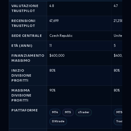
Capital
VALUTAZIONE
4.8
4.7
-
TRUSTPILOT
Confronto
tra
RECENSIONI
47,699
21,258
TRUSTPILOT
Società
di
SEDE CENTRALE
Czech Republic
United Ki
Prop
Trading
ETÀ (ANNI)
11
5
(Agosto
FINANZIAMENTO
$400,000
$400,000
2026)
MASSIMO
INIZIO
80%
80%
DIVISIONE
PROFITTI
MASSIMA
90%
80%
DIVISIONE
PROFITTI
PIATTAFORME
MT4
MT5
cTrader
MT5
DXtrade
TradeLoc