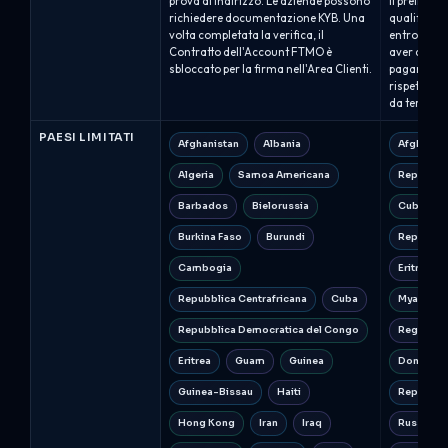
prova di indirizzo. Le aziende possono
il prelievo
richiedere documentazione KYB. Una
qualificat
volta completata la verifica, il
entro un ma
Contratto dell'Account FTMO è
aver complet
sbloccato per la firma nell'Area Clienti.
pagamento 
rispetto all
da terzi no
PAESI LIMITATI
Afghanistan
Albania
Afghanist
Algeria
Samoa Americana
Repubblic
Barbados
Bielorussia
Cuba
Burkina Faso
Burundi
Repubbli
Cambogia
Eritrea
Repubblica Centrafricana
Cuba
Myanmar 
Repubblica Democratica del Congo
Regioni d
Eritrea
Guam
Guinea
Donetsk e
Guinea-Bissau
Haiti
Repubblic
Hong Kong
Iran
Iraq
Russia