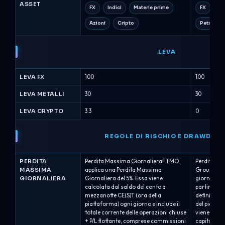
ASSET
FX
Indici
Materie prime
FX
Me
Azioni
Cripto
Petrolio (
LEVA
LEVA FX
100
100
LEVA METALLI
30
30
LEVA CRYPTO
3.3
0
REGOLE DI RISCHIO E DRAWDOW
PERDITA
Perdita Massima GiornalieraFTMO
Perdita Ma
MASSIMA
applica una Perdita Massima
Group appli
GIORNALIERA
Giornaliera del 5%. Essa viene
giornaliero
calcolata dal saldo del conto a
partire da 
mezzanotte CE(S)T (ora della
definiti (b
piattaforma) ogni giorno e include il
del piano). 
totale corrente delle operazioni chiuse
viene valut
+ P/L flottante, comprese commissioni
capitale, e