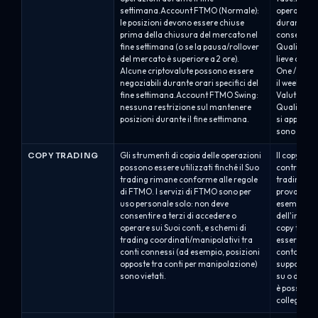
settimana.Account FTMO (Normale):
operazioni 
le posizioni devono essere chiuse
durante la 
prima della chiusura del mercato nel
consentito 
fine settimana (o se la pausa/rollover
Qualificat
del mercato è superiore a 2 ore).
lieve con p
Alcune criptovalute possono essere
One / Alph
negoziabili durante orari specifici del
il weekend 
fine settimana.Account FTMO Swing:
Valutazione
nessuna restrizione sul mantenere
Qualificat
posizioni durante il fine settimana.
si applican
sono mante
COPY TRADING
Gli strumenti di copia delle operazioni
Il copy tra
possono essere utilizzati finché il Suo
controllato
trading rimane conforme alle regole
trading sol
di FTMO. I servizi di FTMO sono per
prova di pr
uso personale solo: non deve
esempio, n
consentire a terzi di accedere o
dell'invest
operare sui Suoi conti, e schemi di
copy tradin
trading coordinati/manipolativi tra
essere cons
conti connessi (ad esempio, posizioni
conto divul
opposte tra conti per manipolazione)
supportato
sono vietati.
su o da cT
è possibile
collegato al