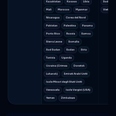
Kazakistan
Kosovo
Libia
Sudan
Mali
Marocco
Myanmar
Vietnam
Nicaragua
Corea del Nord
Pakistan
Palestina
Panama
Porto Rico
Russia
Samoa
Sierra Leone
Somalia
Sud Sudan
Sudan
Siria
Tunisia
Uganda
Ucraina (Crimea
Donetsk
Luhansk)
Emirati Arabi Uniti
Isole Minori degli Stati Uniti
Venezuela
Isole Vergini (USA)
Yemen
Zimbabwe