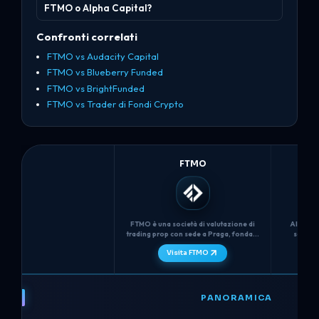
FTMO o Alpha Capital?
Confronti correlati
FTMO vs Audacity Capital
FTMO vs Blueberry Funded
FTMO vs BrightFunded
FTMO vs Trader di Fondi Crypto
FTMO
FTMO è una società di valutazione di
Alpha Ca
trading prop con sede a Praga, fondata
società
nel 2015, che utilizza una sfida in due
Regno U
Visita FTMO
fasi (FTMO Challenge + Verifica) con
conti "An
tempo illimitato, un rigoroso limite di
ACG Market
perdita massima giornaliera del 5% e...
FTMO
vs
PANORAMICA
Alpha