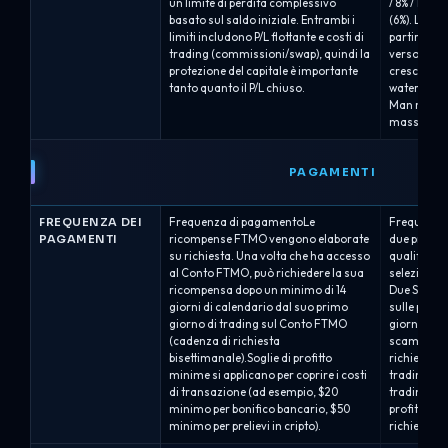
un limite di perdita complessivo
/ 8% / 10%)
basato sul saldo iniziale. Entrambi i
(6%). La li
limiti includono P/L flottante e costi di
partire dal
trading (commissioni/swap), quindi la
verso l'alt
protezione del capitale è importante
cresce.Dra
tanto quanto il P/L chiuso.
water mark)
Man mano c
massimi di s
PAGAMENTI
FREQUENZA DEI
Frequenza di pagamentoLe
Frequenza 
PAGAMENTI
ricompense FTMO vengono elaborate
due progra
su richiesta. Una volta che ha accesso
qualificati
al Conto FTMO, può richiedere la sua
selezionat
ricompensa dopo un minimo di 14
Due Settima
giorni di calendario dal suo primo
sulle perfo
giorno di trading sul Conto FTMO
giorni (a pa
(cadenza di richiesta
scambio sul
bisettimanale).Soglie di profitto
richiesta r
minime si applicano per coprire i costi
trading uti
di transazione (ad esempio, $20
trading, e i
minimo per bonifico bancario, $50
profitti lor
minimo per prelievi in cripto).
richiedere..