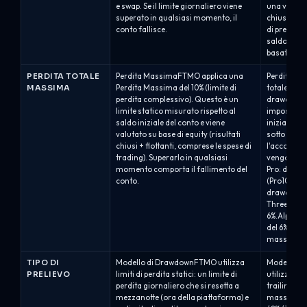
e swap. Se il limite giornaliero viene
una violaz
superato in qualsiasi momento, il
chiuse aut
conto fallisce.
di prelievo
saldo.Alpha
basato sul 
PERDITA TOTALE
Perdita MassimaFTMO applica una
Perdita Ma
MASSIMA
Perdita Massima del 10% (limite di
totale mass
perdita complessivo). Questo è un
drawdown m
limite statico misurato rispetto al
impostata 
saldo iniziale del conto e viene
iniziale. Se
valutato su base di equity (risultati
sotto dell
chiusi + flottanti, comprese le spese di
l'account v
trading). Superarlo in qualsiasi
vengono c
momento comporta il fallimento del
Pro: drawd
conto.
(Pro10) / 8%
drawdown m
Three: dra
6%.Alpha O
del 6% bas
massimo r
TIPO DI
Modello di DrawdownFTMO utilizza
Modello di
PRELIEVO
limiti di perdita statici: un limite di
utilizza si
perdita giornaliero che si resetta a
trailing a
mezzanotte (ora della piattaforma) e
massimo sta