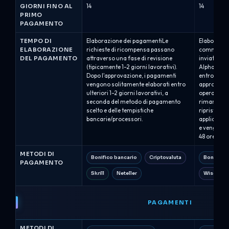
GIORNI FINO AL
14
14
PRIMO
PAGAMENTO
TEMPO DI
Elaborazione dei pagamentiLe
Elaborazio
ELABORAZIONE
richieste di ricompensa passano
commissio
DEL PAGAMENTO
attraverso una fase di revisione
inviate tram
(tipicamente 1–2 giorni lavorativi).
Alpha Capi
Dopo l'approvazione, i pagamenti
entro circa
vengono solitamente elaborati entro
approvate. 
ulteriori 1–2 giorni lavorativi, a
operazioni 
seconda del metodo di pagamento
rimane bloc
scelto e delle tempistiche
ripristinato
bancarie/processori.
applicabil
e vengono 
48 ore lavo
METODI DI
Bonifico bancario
Criptovaluta
Bonifico 
PAGAMENTO
Skrill
Neteller
Wise
PAGAMENTI
METODI DI