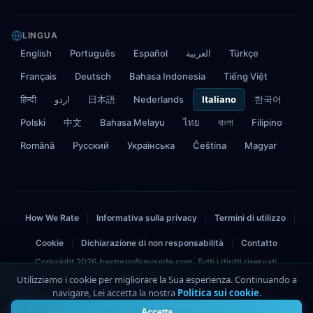
LINGUA
English
Português
Español
العربية
Türkçe
Français
Deutsch
Bahasa Indonesia
Tiếng Việt
हिन्दी
اردو
日本語
Nederlands
Italiano
한국어
Polski
中文
Bahasa Melayu
ไทย
বাংলা
Filipino
Română
Русский
Українська
Čeština
Magyar
How We Rate
Informativa sulla privacy
Termini di utilizzo
|
|
|
Cookie
Dichiarazione di non responsabilità
Contatto
|
|
Copyright 2026 bestpropfirmguide.com. Tutti i diritti riservati.
Utilizziamo i cookie per migliorare la Sua esperienza. Continuando a
Avviso di rischio: Il trading comporta rischi. I risultati passati non garantiscono
navigare, Lei accetta la nostra
Politica sui cookie
.
4
performance future. Contenuto educativo solo. Non è un consiglio finanziario.
Accetta