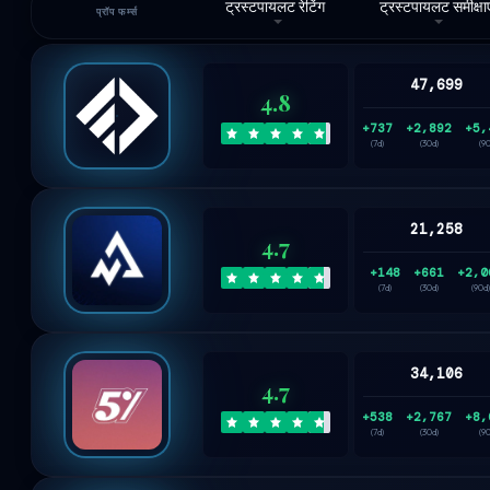
ट्रस्टपायलट रेटिंग
ट्रस्टपायलट समीक्षाए
प्रॉप फर्म्स
47,699
4.8
+737
+2,892
+5,
(7d)
(30d)
(9
21,258
4.7
+148
+661
+2,0
(7d)
(30d)
(90d)
34,106
4.7
+538
+2,767
+8,
(7d)
(30d)
(9