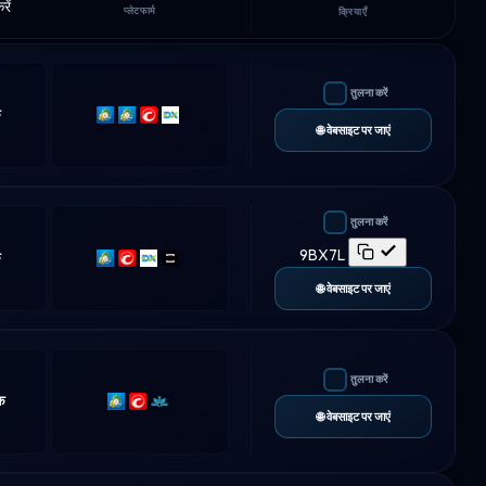
ें
प्लेटफार्म
क्रियाएँ
तुलना करें
क
MT4
MT5
cTrader
DXtrade
🌐 वेबसाइट पर जाएं
तुलना करें
9BX7L
क
MT5
cTrader
DXtrade
TradeLocker
🌐 वेबसाइट पर जाएं
तुलना करें
क
MT5
cTrader
Match-
🌐 वेबसाइट पर जाएं
Trader