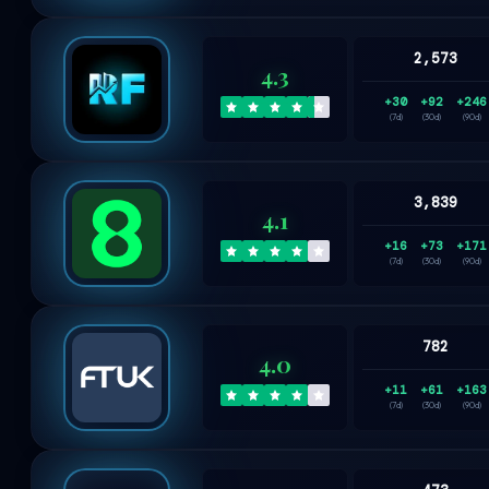
2,573
4.3
+30
+92
+246
(7d)
(30d)
(90d)
3,839
4.1
+16
+73
+171
(7d)
(30d)
(90d)
782
4.0
+11
+61
+163
(7d)
(30d)
(90d)