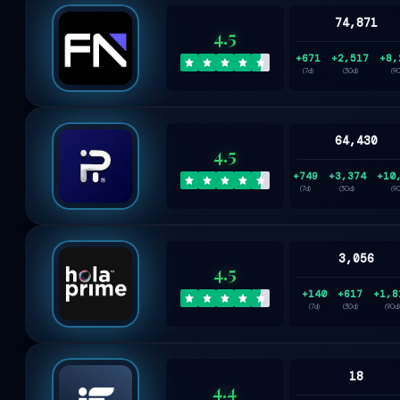
74,871
4.5
+671
+2,517
+8,
(7d)
(30d)
(9
64,430
4.5
+749
+3,374
+10
(7d)
(30d)
(9
3,056
4.5
+140
+617
+1,8
(7d)
(30d)
(90d)
18
4.4