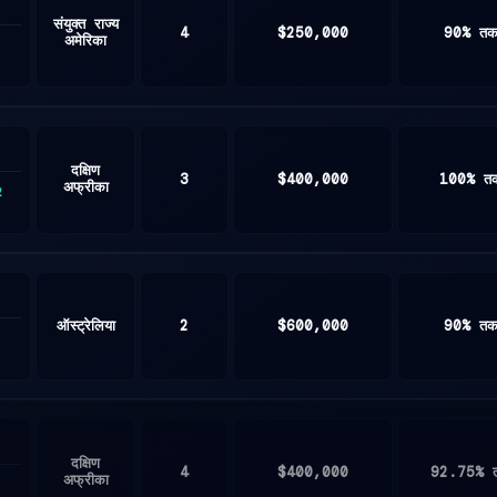
संयुक्त राज्य
4
$250,000
90% त
अमेरिका
दक्षिण
3
$400,000
100% त
अफ्रीका
2
ऑस्ट्रेलिया
2
$600,000
90% त
दक्षिण
4
$400,000
92.75% 
अफ्रीका