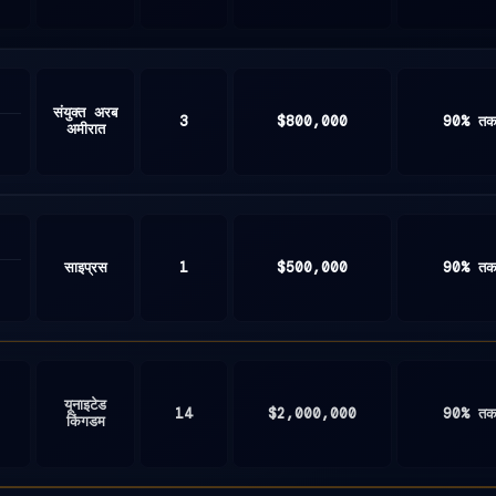
संयुक्त अरब
3
$800,000
90% त
अमीरात
साइप्रस
1
$500,000
90% त
यूनाइटेड
14
$2,000,000
90% त
किंगडम