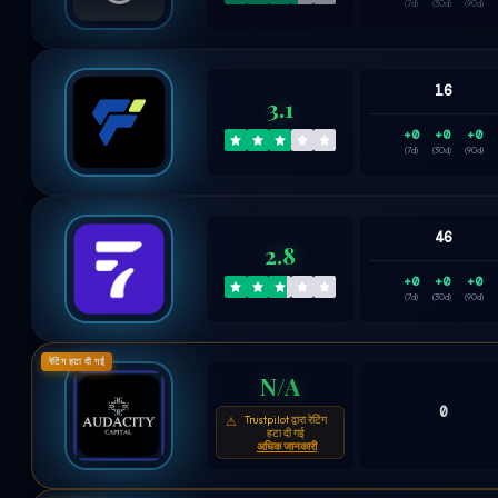
(7d)
(30d)
(90d)
16
3.1
+0
+0
+0
(7d)
(30d)
(90d)
46
2.8
+0
+0
+0
(7d)
(30d)
(90d)
रेटिंग हटा दी गई
N/A
0
Trustpilot द्वारा रेटिंग
⚠
हटा दी गई
अधिक जानकारी