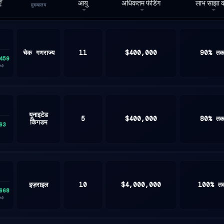
ँ
आयु
अधिकतम फंडिंग
लाभ साझा कर
मुख्यालय
चेक गणराज्य
11
$400,000
90% त
459
0d)
यूनाइटेड
5
$400,000
80% त
किंगडम
63
इज़राइल
10
$4,000,000
100% त
668
0d)