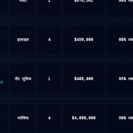
माल्टा
2
$976,562
90% त
इज़राइल
4
$450,000
80% त
सेंट लूसिया
1
$400,000
95% त
63
मलेशिया
4
$4,000,000
90% त