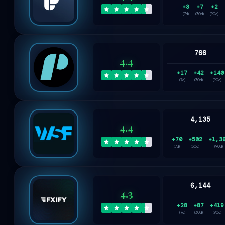
+3
+7
+2
(7d)
(30d)
(90d)
766
4.4
+17
+42
+140
(7d)
(30d)
(90d)
4,135
4.4
+70
+502
+1,3
(7d)
(30d)
(90d)
6,144
4.3
+28
+87
+419
(7d)
(30d)
(90d)