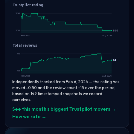
Trustpilot rating
3.90
3.30
3.30
Feb 2026
Aug 2026
Total reviews
93
84
69
Feb 2026
Aug 2026
Independently tracked from Feb 6, 2026 — the rating has
moved -0.50 and the review count +15 over the period,
based on 149 timestamped snapshots we record
ourselves.
See this month's biggest Trustpilot movers →
·
How we rate →