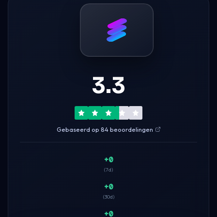
3.3
Gebaseerd op 84 beoordelingen
+0
(7d)
+0
(30d)
+0