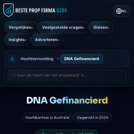
NL
Vergelijken
Veelgestelde vragen
Gidsen
v
v
v
Insights
Adverteren
v
v
Hoofdvermelding
DNA Gefinancierd
DNA Gefinancierd
Hoofdkantoor in Australië
Opgericht in 2024