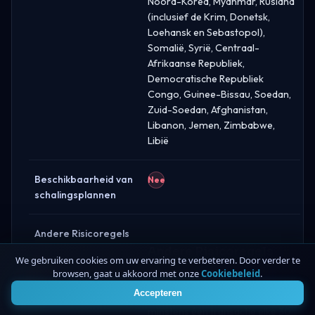
Noord-Korea, Myanmar, Rusland
(inclusief de Krim, Donetsk,
Loehansk en Sebastopol),
Somalië, Syrië, Centraal-
Afrikaanse Republiek,
Democratische Republiek
Congo, Guinee-Bissau, Soedan,
Zuid-Soedan, Afghanistan,
Libanon, Jemen, Zimbabwe,
Libië
Beschikbaarheid van
Nee
schalingsplannen
Andere Risicoregels
Andere Risicoregels
We gebruiken cookies om uw ervaring te verbeteren. Door verder te
browsen, gaat u akkoord met onze
Cookiebeleid
.
4
DNA Funded vereist dat
Accepteren
handelaren actief blijven door
minstens één transactie elke 30