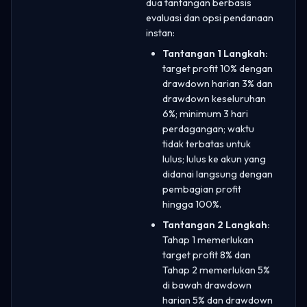
dua tantangan berbasis
evaluasi dan opsi pendanaan
instan:
Tantangan 1 Langkah:
target profit 10% dengan
drawdown harian 3% dan
drawdown keseluruhan
6%; minimum 3 hari
perdagangan; waktu
tidak terbatas untuk
lulus; lulus ke akun yang
didanai langsung dengan
pembagian profit
hingga 100%.
Tantangan 2 Langkah:
Tahap 1 memerlukan
target profit 8% dan
Tahap 2 memerlukan 5%
di bawah drawdown
harian 5% dan drawdown