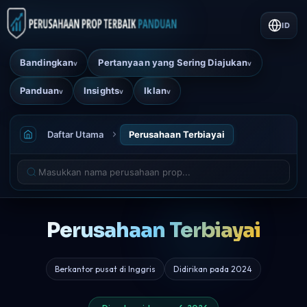
ID
Bandingkan
Pertanyaan yang Sering Diajukan
v
v
Panduan
Insights
Iklan
v
v
v
Daftar Utama
Perusahaan Terbiayai
Perusahaan Terbiayai
Berkantor pusat di Inggris
Didirikan pada 2024