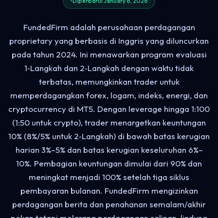
Diperbarui January 6, 2026
FundedFirm adalah perusahaan perdagangan
proprietary yang berbasis di Inggris yang diluncurkan
pada tahun 2024. Ini menawarkan program evaluasi
1‑Langkah dan 2‑Langkah dengan waktu tidak
terbatas, memungkinkan trader untuk
memperdagangkan forex, logam, indeks, energi, dan
cryptocurrency di MT5. Dengan leverage hingga 1:100
(1:50 untuk crypto), trader menargetkan keuntungan
10% (8%/5% untuk 2‑Langkah) di bawah batas kerugian
harian 3%–5% dan batas kerugian keseluruhan 6%–
10%. Pembagian keuntungan dimulai dari 90% dan
meningkat menjadi 100% setelah tiga siklus
pembayaran bulanan. FundedFirm mengizinkan
perdagangan berita dan penahanan semalam/akhir
pekan tetapi melarang perdagangan salinan, lindung