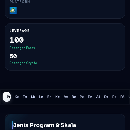
PLATFORM
MT5
LEVERAGE
100
Pasangan Forex
50
Pasangan Crypto
Program
Kerugian Harian
Total Kerugian
Model Drawdown
Leverage
Broker
Komisi
Aset
Berita Perdagangan
Pembayaran
Evaluasi
Aturan Perdagang
Detail Lainnya
Perbandi
FAQ
Jenis Program & Skala