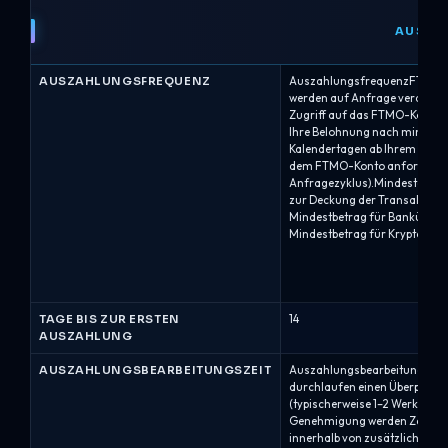
AUSZA
AUSZAHLUNGSFREQUENZ
AuszahlungsfrequenzFTMO-
werden auf Anfrage verarbeite
Zugriff auf das FTMO-Konto h
Ihre Belohnung nach mindeste
Kalendertagen ab Ihrem erste
dem FTMO-Konto anfordern (
Anfragezyklus).Mindestgewin
zur Deckung der Transaktionsk
Mindestbetrag für Banküberw
Mindestbetrag für Krypto-Ab
TAGE BIS ZUR ERSTEN
14
AUSZAHLUNG
AUSZAHLUNGSBEARBEITUNGSZEIT
AuszahlungsbearbeitungBel
durchlaufen einen Überprüfun
(typischerweise 1–2 Werktage)
Genehmigung werden Zahlun
innerhalb von zusätzlichen 1