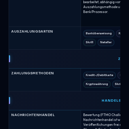
bearbeitet, abhängig von der 
Auszahlungsmethode und den
Bank/Prozessor.
AUSZAHLUNGSARTEN
Banküberweisung
Krypto
Skrill
Neteller
ZAH
ZAHLUNGSMETHODEN
Kredit-/Debitkarte
Bankü
Kryptowährung
Skrill
HANDELSBE
NACHRICHTENHANDEL
Bewertung (FTMO Challenge + 
Nachrichtenhandel ist währen
Veröffentlichungen frei erla