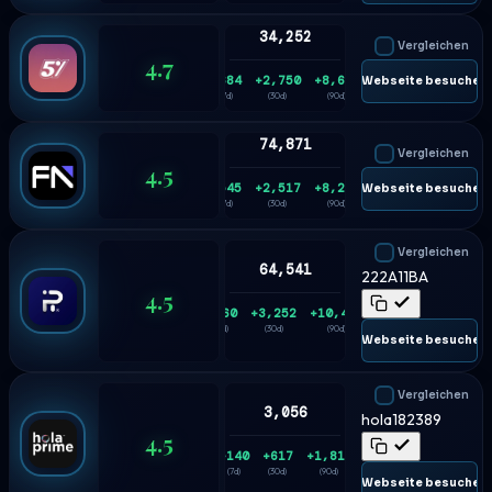
34,252
Vergleichen
4.7
+684
+2,750
+8,684
🌐 Webseite besuchen
(7d)
(30d)
(90d)
74,871
Vergleichen
4.5
+545
+2,517
+8,228
🌐 Webseite besuchen
(7d)
(30d)
(90d)
Vergleichen
64,541
222A11BA
4.5
+860
+3,252
+10,416
(7d)
(30d)
(90d)
🌐 Webseite besuchen
Vergleichen
3,056
hola182389
4.5
+140
+617
+1,815
(7d)
(30d)
(90d)
🌐 Webseite besuchen