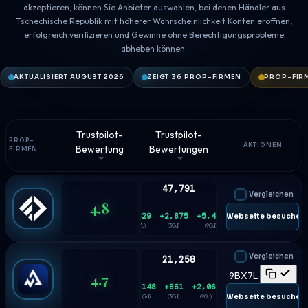
akzeptieren, können Sie Anbieter auswählen, bei denen Händler aus
Tschechische Republik mit höherer Wahrscheinlichkeit Konten eröffnen,
erfolgreich verifizieren und Gewinne ohne Berechtigungsprobleme
abheben können.
AKTUALISIERT AUGUST 2026
ZEIGT 36 PROP-FIRMEN
PROP-FIRM
Trustpilot-
Trustpilot-
PROP-
AKTIONEN
Bewertung
Bewertungen
FIRMEN
47,791
Vergleichen
4.8
+829
+2,875
+5,433
🌐 Webseite besuchen
(7d)
(30d)
(90d)
Vergleichen
21,258
4.7
9BX7L
+148
+661
+2,063
🌐 Webseite besuchen
(7d)
(30d)
(90d)