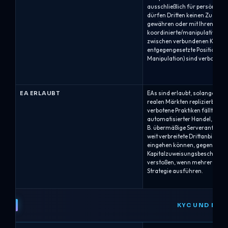
ausschließlich für persönliche
dürfen Dritten keinen Zugang 
gewähren oder mit Ihren Kont
koordinierte/manipulative H
zwischen verbundenen Konten 
entgegengesetzte Positionen 
Manipulation) sind verboten.
EA ERLAUBT
EAs sind erlaubt, solange die S
realen Märkten replizierbar un
verbotene Praktiken fällt. Bea
automatisierter Handel, der Se
B. übermäßige Serveranfragen)
weit verbreitete Drittanbieter-
eingehen können, gegen max
Kapitalzuweisungsbeschränk
verstoßen, wenn mehrere Benu
Strategie ausführen.
KYC UND EI