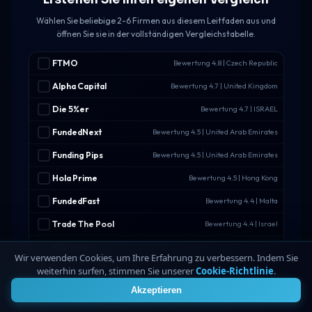
Wählen Sie beliebige 2-6 Firmen aus diesem Leitfaden aus und
öffnen Sie sie in der vollständigen Vergleichstabelle.
FTMO
Bewertung 4.8 | Czech Republic
Alpha Capital
Bewertung 4.7 | United Kingdom
Die 5%er
Bewertung 4.7 | ISRAEL
FundedNext
Bewertung 4.5 | United Arab Emirates
Funding Pips
Bewertung 4.5 | United Arab Emirates
Hola Prime
Bewertung 4.5 | Hong Kong
FundedFast
Bewertung 4.4 | Malta
Trade The Pool
Bewertung 4.4 | Israel
WSFunded
Bewertung 4.4 | Saint Lucia
Wir verwenden Cookies, um Ihre Erfahrung zu verbessern. Indem Sie
FXIFY
weiterhin surfen, stimmen Sie unserer
Cookie-Richtlinie
.
Bewertung 4.3 | Malaysia
4
Akzeptieren
RebelsFunding
Bewertung 4.3 | Slovakia