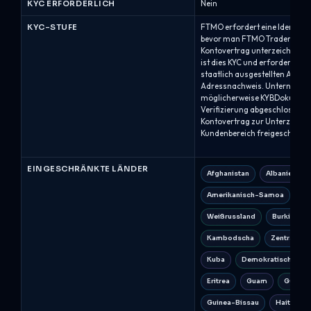
KYC ERFORDERLICH
Nein
KYC-STUFE
FTMO erfordert eine Identitäts
bevor man FTMO Trader wird
Kontovertrag unterzeichnet. 
ist dies KYC und erfordert typ
staatlich ausgestellten Auswe
Adressnachweis. Unternehme
möglicherweise KYBDokumenta
Verifizierung abgeschlossen i
Kontovertrag zur Unterzeich
Kundenbereich freigeschaltet.
EINGESCHRÄNKTE LÄNDER
Afghanistan
Albanien
Amerikanisch-Samoa
Ba
Weißrussland
Burkina Fa
Kambodscha
Zentralafri
Kuba
Demokratische Rep
Eritrea
Guam
Guinea
Guinea-Bissau
Haiti