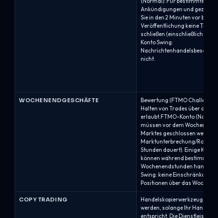
(Normal): Für bestimmte hoc
Ankündigungen und gezielte 
Sie in den 2 Minuten vor bis 2
Veröffentlichung keine Trades
schließen (einschließlich SL/
Konto Swing:
Nachrichtenhandelsbeschrän
nicht.
WOCHENENDGESCHÄFTE
Bewertung (FTMO Challenge + 
Halten von Trades über das W
erlaubt.FTMO-Konto (Normal)
müssen vor dem Wochenends
Marktes geschlossen werden 
Marktunterbrechung/Rollover 
Stunden dauert). Einige Kryp
können während bestimmter
Wochenendstunden handelba
Swing: keine Einschränkungen
Positionen über das Wochene
COPY TRADING
Handelskopierwerkzeuge kön
werden, solange Ihr Handel d
entspricht. Die Dienstleistun