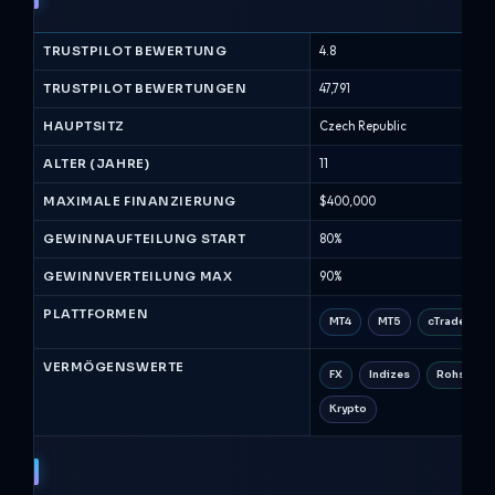
Alpha
Capital
TRUSTPILOT BEWERTUNG
4.8
-
Prop-
TRUSTPILOT BEWERTUNGEN
47,791
Firma
HAUPTSITZ
Czech Republic
Vergleich
(August
ALTER (JAHRE)
11
2026)
MAXIMALE FINANZIERUNG
$400,000
GEWINNAUFTEILUNG START
80%
GEWINNVERTEILUNG MAX
90%
PLATTFORMEN
MT4
MT5
cTrader
VERMÖGENSWERTE
FX
Indizes
Rohstoffe
Krypto
H