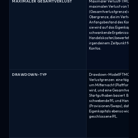
MAXIMALER GESAMTVERLUST
Maximaler VerlustFTMO wend
maximalen Verlust von 10%
(Gesamtverlustgrenze) an. Dies
Obergrenze, die im Verhältni
Anfangsbestand des Kontos g
sie wird auf das Eigenkapital 
schwankende Ergebnisse, eins
Handelskosten) bewertet. Ein 
irgendeinem Zeitpunkt führt 
Kontos.
DRAWDOWN-TYP
Drawdown-ModellFTMO verwe
Verlustgrenzen: eine tägliche 
um Mitternacht (Plattformzeit
wird, und eine Gesamtverlust
Startguthaben basiert. Beide 
schwebende P/L und Handelsk
(Provisionen/Swaps), daher ist
Eigenkapitals ebenso wichtig w
geschlossene P/L.