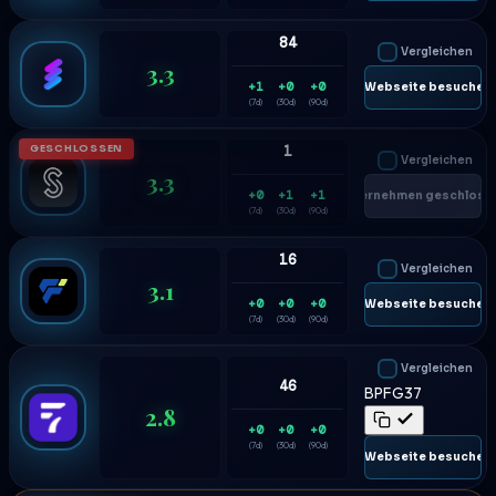
84
Vergleichen
3.3
+1
+0
+0
🌐 Webseite besuchen
(7d)
(30d)
(90d)
GESCHLOSSEN
1
Vergleichen
3.3
+0
+1
+1
Unternehmen geschloss
(7d)
(30d)
(90d)
16
Vergleichen
3.1
+0
+0
+0
🌐 Webseite besuchen
(7d)
(30d)
(90d)
Vergleichen
46
BPFG37
2.8
+0
+0
+0
(7d)
(30d)
(90d)
🌐 Webseite besuchen