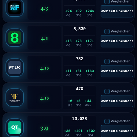
Vergleichen
4.3
+24
+92
+246
🌐 Webseite besuchen
(7d)
(30d)
(90d)
3,839
Vergleichen
4.1
+16
+73
+171
🌐 Webseite besuchen
(7d)
(30d)
(90d)
782
Vergleichen
4.0
+11
+61
+163
🌐 Webseite besuchen
(7d)
(30d)
(90d)
470
Vergleichen
4.0
+0
+8
+44
🌐 Webseite besuchen
(7d)
(30d)
(90d)
13,023
Vergleichen
3.9
+38
+191
+602
🌐 Webseite besuchen
(7d)
(30d)
(90d)