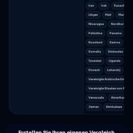
Iran
Irak
Kasachstan
Libyen
Mali
Marokko
Nicaragua
Nordkorea
Palästina
Panama
Pu
Russland
Samoa
Sie
Somalia
Südsudan
S
Tunesien
Uganda
Ukr
Donezk
Luhansk)
Vereinigte Arabische Emirate
Vereinigte Staaten von Ameri
Venezuela
Amerikanische
Jemen
Simbabwe
Erstellen Sie Ihren eigenen Vergleich