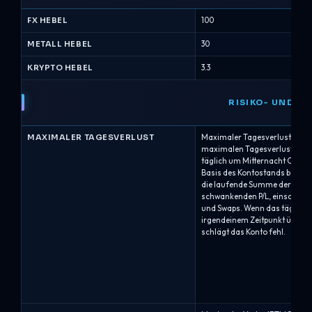
FX HEBEL
100
METALL HEBEL
30
KRYPTO HEBEL
3.3
RISIKO- UND 
MAXIMALER TAGESVERLUST
Maximaler TagesverlustFTMO
maximalen Tagesverlust von 5
täglich um Mitternacht CE(S)T 
Basis des Kontostands berec
die laufende Summe der gesc
schwankenden P/L, einschlie
und Swaps. Wenn das tägliche 
irgendeinem Zeitpunkt übersch
schlägt das Konto fehl.