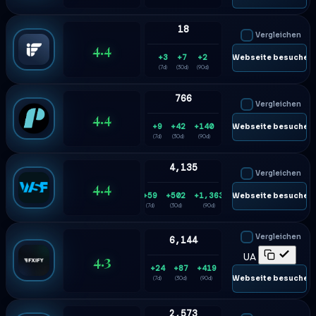
18
Vergleichen
4.4
+3
+7
+2
🌐 Webseite besuchen
(7d)
(30d)
(90d)
766
Vergleichen
4.4
+9
+42
+140
🌐 Webseite besuchen
(7d)
(30d)
(90d)
4,135
Vergleichen
4.4
+59
+502
+1,363
🌐 Webseite besuchen
(7d)
(30d)
(90d)
Vergleichen
6,144
4.3
UA
+24
+87
+419
🌐 Webseite besuchen
(7d)
(30d)
(90d)
2,573