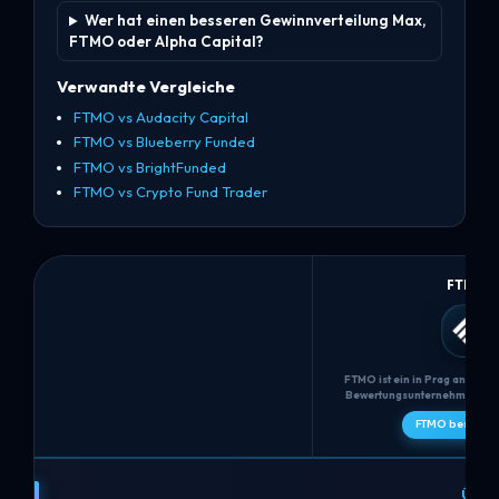
Wer hat einen besseren Gewinnverteilung Max,
FTMO oder Alpha Capital?
Verwandte Vergleiche
FTMO vs Audacity Capital
FTMO vs Blueberry Funded
FTMO vs BrightFunded
FTMO vs Crypto Fund Trader
FTMO
FTMO ist ein in Prag ansässi
Bewertungsunternehmen, da
wurde und eine zweistufige
FTMO besuche
(FTMO Challenge + Verifizierun
Zeit, strengen 5% maximalen tä
10% maximalen Verlustgrenz
FTMO
oder Swing-Finanzierungsa
Händler behalten eine
vs
ÜBE