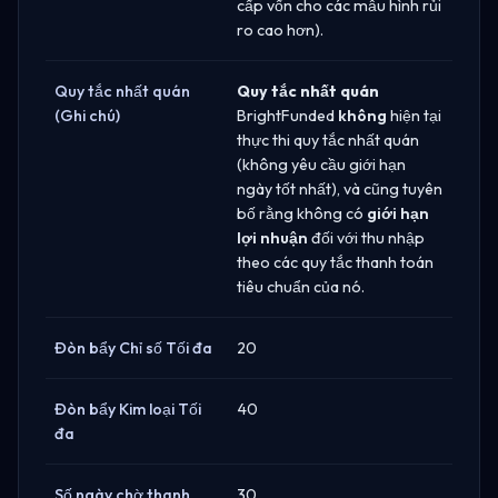
cấp vốn cho các mẫu hình rủi
ro cao hơn).
Quy tắc nhất quán
Quy tắc nhất quán
(Ghi chú)
BrightFunded
không
hiện tại
thực thi quy tắc nhất quán
(không yêu cầu giới hạn
ngày tốt nhất), và cũng tuyên
bố rằng không có
giới hạn
lợi nhuận
đối với thu nhập
theo các quy tắc thanh toán
tiêu chuẩn của nó.
Đòn bẩy Chỉ số Tối đa
20
Đòn bẩy Kim loại Tối
40
đa
Số ngày chờ thanh
30