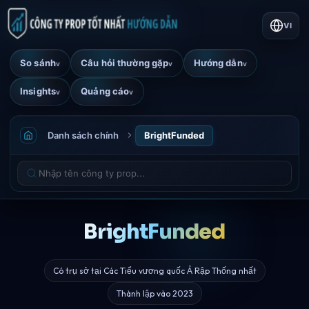
VI
So sánh
Câu hỏi thường gặp
Hướng dẫn
v
v
v
Insights
Quảng cáo
v
v
Danh sách chính
BrightFunded
BrightFunded
Có trụ sở tại Các Tiểu vương quốc Ả Rập Thống nhất
Thành lập vào 2023