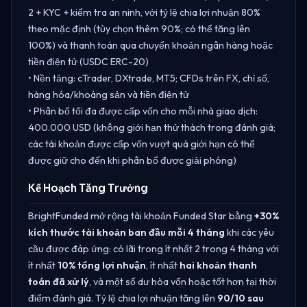
2 + KYC + kiểm tra an ninh, với tỷ lệ chia lợi nhuận 80%
theo mặc định (tùy chọn thêm 90%; có thể tăng lên
100%) và thanh toán qua chuyển khoản ngân hàng hoặc
tiền điện tử (USDC ERC-20)
• Nền tảng: cTrader, DXtrade, MT5; CFDs trên FX, chỉ số,
hàng hóa/khoáng sản và tiền điện tử
• Phân bổ tối đa được cấp vốn cho mỗi nhà giao dịch:
400.000 USD (không giới hạn thử thách trong đánh giá;
các tài khoản được cấp vốn vượt quá giới hạn có thể
được giữ cho đến khi phân bổ được giải phóng)
Kế Hoạch Tăng Trưởng
BrightFunded mở rộng tài khoản Funded Star bằng
+30%
kích thước tài khoản ban đầu mỗi 4 tháng
khi các yêu
cầu được đáp ứng: có lãi trong ít nhất 2 trong 4 tháng với
ít nhất
10% tổng lợi nhuận
, ít nhất
hai khoản thanh
toán đã xử lý
, và một số dư hòa vốn hoặc tốt hơn tại thời
điểm đánh giá. Tỷ lệ chia lợi nhuận tăng lên
90/10 sau