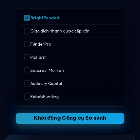
BrightFunded
Giao dịch nhanh được cấp vốn
FunderPro
PipFarm
Seacrest Markets
Audacity Capital
RebelsFunding
Khởi động Công cụ So sánh