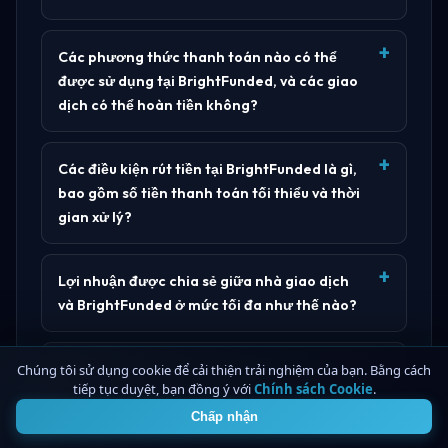
Các phương thức thanh toán nào có thể
được sử dụng tại BrightFunded, và các giao
dịch có thể hoàn tiền không?
Các điều kiện rút tiền tại BrightFunded là gì,
bao gồm số tiền thanh toán tối thiểu và thời
gian xử lý?
Lợi nhuận được chia sẻ giữa nhà giao dịch
và BrightFunded ở mức tối đa như thế nào?
Các tài sản và thị trường nào mà các nhà
Chúng tôi sử dụng cookie để cải thiện trải nghiệm của bạn. Bằng cách
tiếp tục duyệt, bạn đồng ý với
Chính sách Cookie
.
4
giao dịch có thể giao dịch tại BrightFunded?
Chấp nhận