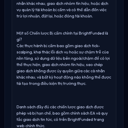
nhân khác nhau, giao dịch nhóm tín hiệu, hoặc dịch
vụ quản lý tài khoản bị cấm và có thể dẫn đến việc
trừ lợi nhuận, đặt lại, hoặc đóng tài khoản.
Một số Chiến lược Bị cấm chính tại BrightFunded là
gì?
Các thực hành bị cấm bao gồm giao dịch tick-
scalping, khai thác lỗi dịch vụ hoặc sự chậm trễ của
nền tảng, sử dụng dữ liệu bên ngoài/chậm để có lợi
thế thực hiện, giao dịch nhóm tín hiệu, sao chép
giao dịch không được ủy quyền giữa các cá nhân
khác nhau, và bất kỳ hoạt động nào không thể được
tái tạo trong điều kiện thị trường thực.
Danh sách đầy đủ các chiến lược giao dịch được
phép và bị hạn chế, bao gồm chính sách EA và quy
tắc giao dịch tin tức, có trên
BrightFunded trang
web chính thức
.