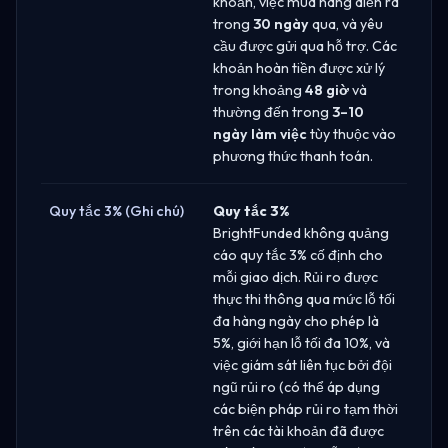
khoản, việc mua hàng diễn ra
trong
30 ngày
qua, và yêu
cầu được gửi qua hỗ trợ. Các
khoản hoàn tiền được xử lý
trong khoảng
48 giờ
và
thường đến trong
3–10
ngày làm việc
tùy thuộc vào
phương thức thanh toán.
Quy tắc 3% (Ghi chú)
Quy tắc 3%
BrightFunded không quảng
cáo quy tắc 3% cố định cho
mỗi giao dịch. Rủi ro được
thực thi thông qua mức lỗ tối
đa hàng ngày cho phép là
5%, giới hạn lỗ tối đa 10%, và
việc giám sát liên tục bởi đội
ngũ rủi ro (có thể áp dụng
các biện pháp rủi ro tạm thời
trên các tài khoản đã được