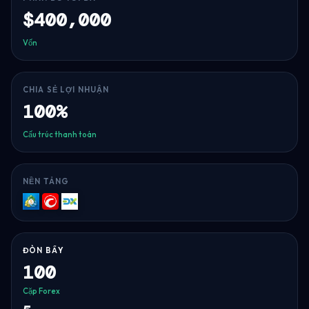
$400,000
Vốn
CHIA SẺ LỢI NHUẬN
100%
Cấu trúc thanh toán
NỀN TẢNG
MT5
cTrader
DXtrade
ĐÒN BẨY
100
Cặp Forex