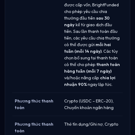
được cấp vốn, BrightFunded
cho phép yêu cầu chia
thưởng đầu tiên
sau 30
ngày
kể từ giao dịch đầu
tiên. Sau lần thanh toán đầu
tiên, các yêu cầu chia thưởng
có thể được gửi
mỗi hai
tuần (mỗi 14 ngày)
. Các tùy
chọn bổ sung tại thanh toán
có thể cho phép
thanh toán
hàng tuần (mỗi 7 ngày)
và/hoặc nâng cấp
chia lợi
nhuận 90%
ngay lập tức.
Phương thức thanh
Crypto (USDC – ERC-20),
toán
Chuyển khoản ngân hàng
Phương thức thanh
Thẻ tín dụng/Ghi nợ, Crypto
toán