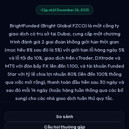
Cập nhật December 26, 2025
BrightFunded (Bright Global FZCO) là một công ty
giao dịch có trụ sở tại Dubai, cung cấp một chương
trình đánh giá 2 giai đoạn không giới hạn thời gian
(mục tiêu 8% sau đó là 5%) với giới hạn lỗ hàng ngày 5%
và lỗ tối đa 10%, giao dịch trên cTrader, DXtrade và
MT5 với đòn bẩy FX lên đến 1:100, và tài khoản Funded
Star với tỷ lệ chia lợi nhuận 80% (lên đến 100% thông
qua việc mở rộng), thanh toán đầu tiên sau 30 ngày và
sau đó mỗi 14 ngày (hoặc hàng tuần thông qua các bổ
sung) cho các nhà giao dịch tuân thủ quy tắc.
So sánh
Câu hỏi thường gặp