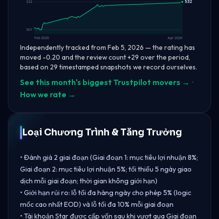
532
532
501
Feb 2026
Apr 2026
Independently tracked from Feb 5, 2026 — the rating has
moved -0.20 and the review count +29 over the period,
based on 29 timestamped snapshots we record ourselves.
See this month's biggest Trustpilot movers →
·
How we rate →
Loại Chương Trình & Tăng Trưởng
• Đánh giá 2 giai đoạn (Giai đoạn 1: mục tiêu lợi nhuận 8%;
Giai đoạn 2: mục tiêu lợi nhuận 5%; tối thiểu 5 ngày giao
dịch mỗi giai đoạn; thời gian không giới hạn)
• Giới hạn rủi ro: lỗ tối đa hàng ngày cho phép 5% (logic
mốc cao nhất EOD) và lỗ tối đa 10% mỗi giai đoạn
• Tài khoản Star được cấp vốn sau khi vượt qua Giai đoạn