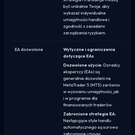
być unikalnie Twoje, aby
wykazać indywidualne
umiejętności handlowe i
zgodność z zasadami
zarządzania ryzykiem.
EA dozwolone
Wytyczne i ograniczenia
dotyczące EAs
Dozwolone użycie:
Doradcy
eksperccy (EAs) są
generalnie dozwoleni na
MetaTrader 5 (MT5) zarówno
w wyzwaniu umiejętności, jak
i w programie dla
finansowanych traderów.
Zabronione strategie EA:
Następujące style handlu
automatycznego są surowo
zabronione i mogą