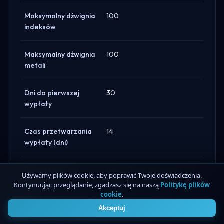
Maksymalny dźwignia
100
indeksów
Maksymalny dźwignia
100
metali
Dni do pierwszej
30
wypłaty
Czas przetwarzania
14
wypłaty (dni)
Połączenie kont
Dozwolone łączenie kont:
Używamy plików cookie, aby poprawić Twoje doświadczenia.
dozwolone
Audacity Capital nie zezwala
Kontynuując przeglądanie, zgadzasz się na naszą
Politykę plików
na łączenie oddzielnych kont
cookie
.
4
handlowych w jedno większe
Akceptuj
saldo.