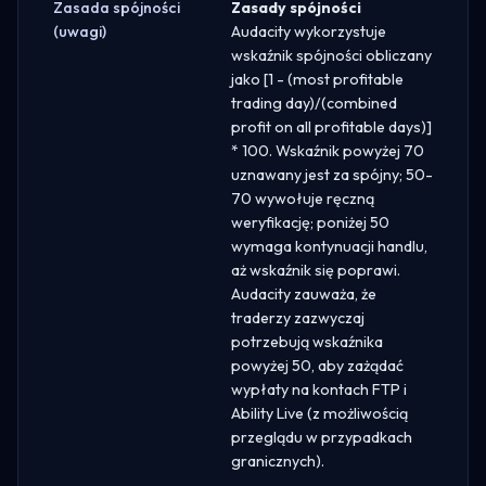
Zasada spójności
Zasady spójności
(uwagi)
Audacity wykorzystuje
wskaźnik spójności obliczany
jako [1 - (most profitable
trading day)/(combined
profit on all profitable days)]
* 100. Wskaźnik powyżej 70
uznawany jest za spójny; 50-
70 wywołuje ręczną
weryfikację; poniżej 50
wymaga kontynuacji handlu,
aż wskaźnik się poprawi.
Audacity zauważa, że
traderzy zazwyczaj
potrzebują wskaźnika
powyżej 50, aby zażądać
wypłaty na kontach FTP i
Ability Live (z możliwością
przeglądu w przypadkach
granicznych).