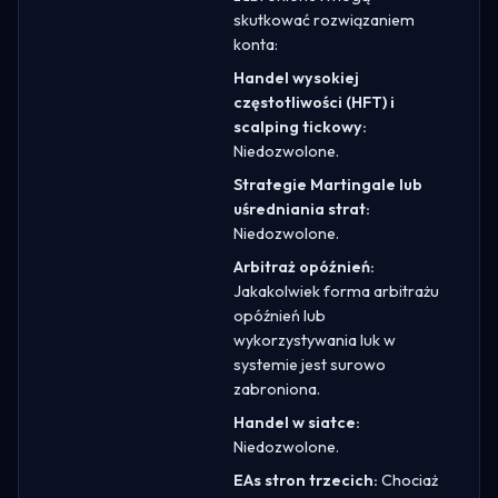
skutkować rozwiązaniem
konta:
Handel wysokiej
częstotliwości (HFT) i
scalping tickowy:
Niedozwolone.
Strategie Martingale lub
uśredniania strat:
Niedozwolone.
Arbitraż opóźnień:
Jakakolwiek forma arbitrażu
opóźnień lub
wykorzystywania luk w
systemie jest surowo
zabroniona.
Handel w siatce:
Niedozwolone.
EAs stron trzecich:
Chociaż