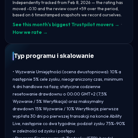
Independently tracked from Feb 8, 2026 — the rating has
moved -0.10 and the review count +59 over the period,
based on 6 timestamped snapshots we record ourselves.
See this month's biggest Trustpilot movers →
·
How we rate →
Typ programu i skalowanie
• Wyzwanie Umiejętności (ocena dwustopniowa): 10% a
następnie 5% cele zysku, nieograniczony czas, minimum
4 dni handlowe na fazę; statyczne codzienne
resetowanie drawdownu o 00:00 GMT+2 (7,5%
Wyzwanie / 5% Weryfikacja) oraz maksymalny
drawdown 15% Wyzwanie / 10% Weryfikacja; pierwsza
wypłata 30 dni po pierwszej transakcji na koncie Ability
Live, następnie co dwa tygodnie; podział zysku 75%-90%
w zależności od zysku i postępu