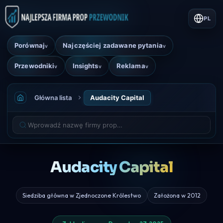
PL
Porównaj
Najczęściej zadawane pytania
v
v
Przewodniki
Insights
Reklama
v
v
v
Główna lista
Audacity Capital
Audacity Capital
Siedziba główna w Zjednoczone Królestwo
Założona w 2012