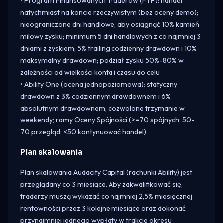
• Program Finansowanych Traderów (FTP): handel
natychmiast na koncie rzeczywistym (bez oceny demo);
nieograniczone dni handlowe, aby osiągnąć 10% kamień
milowy zysku; minimum 5 dni handlowych z co najmniej 3
dniami z zyskiem; 5% trailing codzienny drawdown i 10%
maksymalny drawdown; podział zysku 50%-80% w
zależności od wielkości konta i czasu do celu
• Ability One (ocena jednopoziomowa): statyczny
drawdown z 3% codziennym drawdownem i 6%
absolutnym drawdownem; dozwolone trzymanie w
weekendy; ramy Oceny Spójności (>=70 spójnych; 50-
70 przegląd; <50 kontynuować handel).
Plan skalowania
Plan skalowania Audacity Capital (rachunki Ability) jest
przeglądany co 3 miesiące. Aby zakwalifikować się,
traderzy muszą wykazać co najmniej 2,5% miesięcznej
rentowności przez 3 kolejne miesiące oraz dokonać
przynajmniej jednego wypłaty w trakcie okresu